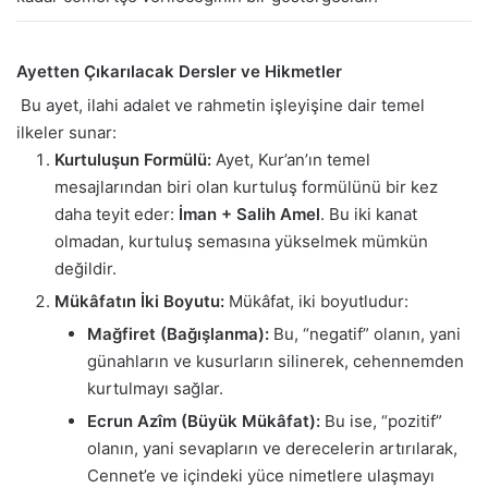
Ayetten Çıkarılacak Dersler ve Hikmetler
Bu ayet, ilahi adalet ve rahmetin işleyişine dair temel
ilkeler sunar:
Kurtuluşun Formülü:
Ayet, Kur’an’ın temel
mesajlarından biri olan kurtuluş formülünü bir kez
daha teyit eder:
İman + Salih Amel
. Bu iki kanat
olmadan, kurtuluş semasına yükselmek mümkün
değildir.
Mükâfatın İki Boyutu:
Mükâfat, iki boyutludur:
Mağfiret (Bağışlanma):
Bu, “negatif” olanın, yani
günahların ve kusurların silinerek, cehennemden
kurtulmayı sağlar.
Ecrun Azîm (Büyük Mükâfat):
Bu ise, “pozitif”
olanın, yani sevapların ve derecelerin artırılarak,
Cennet’e ve içindeki yüce nimetlere ulaşmayı