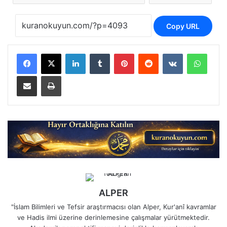
Copy URL
LinkedIn
Tumblr
Pinterest
Reddit
VKontakte
Whats
E-Posta ile paylaş
Yazdır
ALPER
"İslam Bilimleri ve Tefsir araştırmacısı olan Alper, Kur'anî kavramlar
ve Hadis ilmi üzerine derinlemesine çalışmalar yürütmektedir.