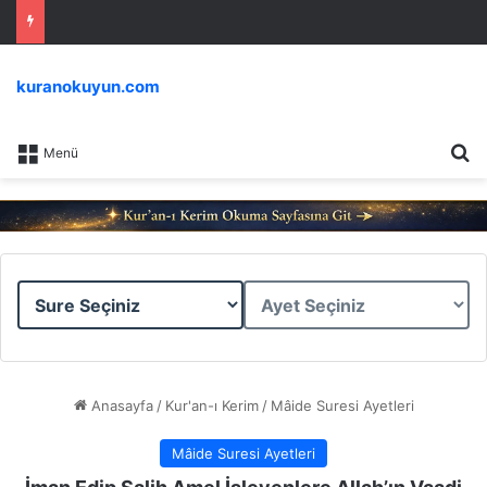
kuranokuyun.com
Ar
Menü
Sure
Ayet
Seçiniz
Seçiniz
Anasayfa
/
Kur'an-ı Kerim
/
Mâide Suresi Ayetleri
Mâide Suresi Ayetleri