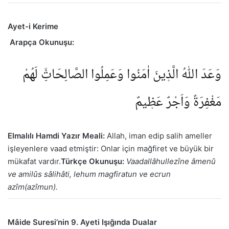
Ayet-i Kerime
Arapça Okunuşu:
وَعَدَ اللّٰهُ الَّذ۪ينَ اٰمَنُوا وَعَمِلُوا الصَّالِحَاتِۙ لَهُمْ
مَغْفِرَةٌ وَاَجْرٌ عَظ۪يمٌ
Elmalılı Hamdi Yazır Meali:
Allah, iman edip salih ameller
işleyenlere vaad etmiştir: Onlar için mağfiret ve büyük bir
mükafat vardır.
Türkçe Okunuşu:
Vaadallâhullezîne âmenû
ve amilûs sâlihâti, lehum magfiratun ve ecrun
azîm(azîmun).
Mâide Suresi’nin 9. Ayeti Işığında Dualar