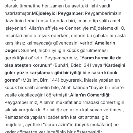
olarak, ümmetine her zaman bu ayetteki ilahi vaadi
hatırlatmıştır.
Müjdeleyici Peygamber:
Peygamberimizin
davetinin temel unsurlarından biri, iman edip salih amel
işleyenleri, Allah’ın affıyla ve Cennet’iyle müjdelemekti. O,
insanları amele teşvik ederken, onların bu çabalarının asla
karşılıksız kalmayacağı güvencesini verirdi.
Amellerin
Değeri:
Sünnet, hiçbir iyiliğin küçük görülmemesi
gerektiğini öğretir. Peygamberimiz,
“Yarım hurma ile de
olsa ateşten korunun”
(Buhârî, Edeb, 34) veya
“Kardeşini
güler yüzle karşılamak gibi bir iyiliği bile sakın küçük
görme”
(Müslim, Birr, 144) buyurarak, ihlasla yapılan en
küçük bir salih amelin bile, Allah katında “büyük bir ecir”e
vesile olabileceğini öğretmiştir.
Allah’ın Cömertliği:
Peygamberimiz, Allah’ın mükafatlandırmadaki cömertliğini
sık sık vurgulardı. Bir iyiliğe en az on kat sevap verilmesi,
Ramazan’da yapılan ibadetlerin kat kat artması gibi
müjdeler, ayetteki “ecrun azîm”in (büyük mükâfatın) ne
kadar cömertçe verileceğinin bir göstergesidir.