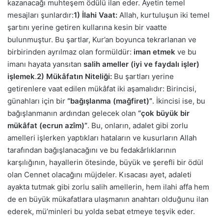
kazanacağı muhteşem ödülü ilan eder. Ayetin temel
mesajları şunlardır:
1) İlahi Vaat:
Allah, kurtuluşun iki temel
şartını yerine getiren kullarına kesin bir vaatte
bulunmuştur. Bu şartlar, Kur’an boyunca tekrarlanan ve
birbirinden ayrılmaz olan formüldür:
iman etmek
ve bu
imanı hayata yansıtan
salih ameller (iyi ve faydalı işler)
işlemek
.
2) Mükâfatın Niteliği:
Bu şartları yerine
getirenlere vaat edilen mükâfat iki aşamalıdır: Birincisi,
günahları için bir
“bağışlanma (mağfiret)”
. İkincisi ise, bu
bağışlanmanın ardından gelecek olan
“çok büyük bir
mükâfat (ecrun azîm)”
. Bu, onların, adalet gibi zorlu
amelleri işlerken yaptıkları hataların ve kusurların Allah
tarafından bağışlanacağını ve bu fedakârlıklarının
karşılığının, hayallerin ötesinde, büyük ve şerefli bir ödül
olan Cennet olacağını müjdeler. Kısacası ayet, adaleti
ayakta tutmak gibi zorlu salih amellerin, hem ilahi affa hem
de en büyük mükafatlara ulaşmanın anahtarı olduğunu ilan
ederek, mü’minleri bu yolda sebat etmeye teşvik eder.