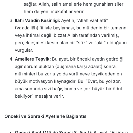
sağlar. Allah, salih amellerle hem günahları siler
hem de yeni mükafatlar verir.
İlahi Vaadin Kesinliği:
Ayetin, “Allah vaat etti”
(Va’adallâh) fiiliyle başlaması, bu müjdenin bir temenni
veya ihtimal değil, bizzat Allah tarafından verilmiş,
gerçekleşmesi kesin olan bir “söz” ve “akit” olduğunu
vurgular.
Amellere Teşvik:
Bu ayet, bir önceki ayetin getirdiği
ağır sorumluluktan (düşmana karşı adalet) sonra,
mü’minleri bu zorlu yolda yürümeye teşvik eden en
büyük motivasyon kaynağıdır. Bu, “Evet, bu yol zor,
ama sonunda sizi bağışlanma ve çok büyük bir ödül
bekliyor” mesajını verir.
Önceki ve Sonraki Ayetlerle Bağlantısı
Önceki Ayet (Mâide Suresi 8. Ayet):
8. ayet, “Ey iman