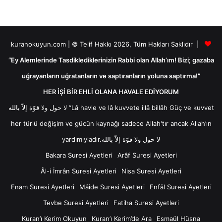
kuranokuyun.com | © Telif Hakkı 2026, Tüm Hakları Saklıdır |
“Ey Alemlerinde Tasdiklediklerinizin Rabbi olan Allah’ım! Bizi; gazaba
uğrayanların uğratanların ve saptıranların yoluna saptırma!”
HER İŞİ BİR EHLİ OLANA HAVALE EDİYORUM
لا حول ولا قوّة إلاّ بالله “Lâ havle ve lâ kuvvete illâ billâh Güç ve kuvvet
her türlü değişim ve gücün kaynağı sadece Allah'tır ancak Allah’ın
yardımıyladır.لا حول ولا قوّة إلاّ بالله
Bakara Suresi Ayetleri
Arâf Suresi Ayetleri
Âl-i İmrân Suresi Ayetleri
Nisa Suresi Ayetleri
Enam Suresi Ayetleri
Mâide Suresi Ayetleri
Enfâl Suresi Ayetleri
Tevbe Suresi Ayetleri
Fatiha Suresi Ayetleri
Kuran’ı Kerim Okuyun
Kuran’ı Kerim’de Ara
Esmaül Hüsna