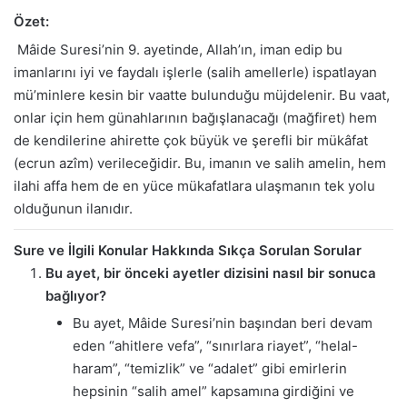
Özet:
Mâide Suresi’nin 9. ayetinde, Allah’ın, iman edip bu
imanlarını iyi ve faydalı işlerle (salih amellerle) ispatlayan
mü’minlere kesin bir vaatte bulunduğu müjdelenir. Bu vaat,
onlar için hem günahlarının bağışlanacağı (mağfiret) hem
de kendilerine ahirette çok büyük ve şerefli bir mükâfat
(ecrun azîm) verileceğidir. Bu, imanın ve salih amelin, hem
ilahi affa hem de en yüce mükafatlara ulaşmanın tek yolu
olduğunun ilanıdır.
Sure ve İlgili Konular Hakkında Sıkça Sorulan Sorular
Bu ayet, bir önceki ayetler dizisini nasıl bir sonuca
bağlıyor?
Bu ayet, Mâide Suresi’nin başından beri devam
eden “ahitlere vefa”, “sınırlara riayet”, “helal-
haram”, “temizlik” ve “adalet” gibi emirlerin
hepsinin “salih amel” kapsamına girdiğini ve