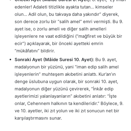
edenler! Adaleti titizlikle ayakta tutan… kimseler
olun… Adil olun, bu takvaya daha yakındır” diyerek,
son derece zorlu bir “salih amel” emri vermişti. Bu 9.
ayet ise, o zorlu ameli ve diğer salih amelleri
işleyenlere ne vaat edildiğini (“mağfiret ve büyük bir
ecir”) açıklayarak, bir önceki ayetteki emrin
“mükâfatını” bildirir.
Sonraki Ayet (Mâide Suresi 10. Ayet):
Bu 9. ayet,
madalyonun bir yüzünü, yani “iman edip salih amel
işleyenlerin” muhteşem akıbetini anlattı. Kur’an’ın
denge üslubuna uygun olarak, bir sonraki 10. ayet,
madalyonun diğer yüzünü çevirerek, “İnkâr edip
ayetlerimizi yalanlayanların” akıbetini anlatır: “İşte
onlar, Cehennem halkının ta kendileridir.” Böylece, 9.
ve 10. ayetler, iki zıt yolun ve iki zıt sonucun net bir
karşılaştırmasını sunar.