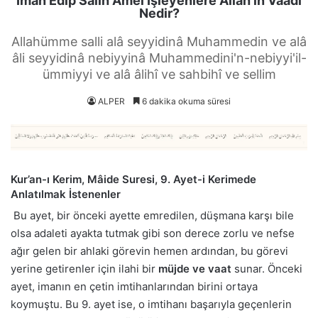
İman Edip Salih Amel İşleyenlere Allah’ın Vaadi
Nedir?
Allahümme salli alâ seyyidinâ Muhammedin ve alâ
âli seyyidinâ nebiyyinâ Muhammedini'n-nebiyyi'il-
ümmiyyi ve alâ âlihî ve sahbihî ve sellim
ALPER
6 dakika okuma süresi
Kur’an-ı Kerim, Mâide Suresi, 9. Ayet-i Kerimede
Anlatılmak İstenenler
Bu ayet, bir önceki ayette emredilen, düşmana karşı bile
olsa adaleti ayakta tutmak gibi son derece zorlu ve nefse
ağır gelen bir ahlaki görevin hemen ardından, bu görevi
yerine getirenler için ilahi bir
müjde ve vaat
sunar. Önceki
ayet, imanın en çetin imtihanlarından birini ortaya
koymuştu. Bu 9. ayet ise, o imtihanı başarıyla geçenlerin