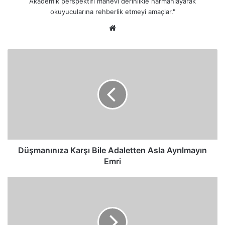
Akademik perspektifi manevi derinlikle harmanlayarak
okuyucularına rehberlik etmeyi amaçlar."
Web
sitesi
Düşmanınıza
Karşı
Bile
Adaletten
Asla
Ayrılmayın
Emri
Düşmanınıza Karşı Bile Adaletten Asla Ayrılmayın
Emri
İnkâr
Edip
Allah'ın
Ayetlerini
Yalanlayanların