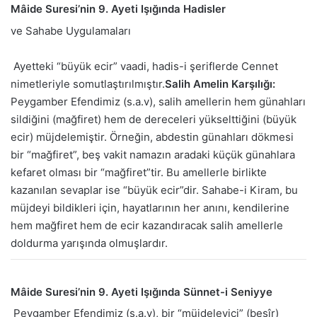
Mâide Suresi’nin 9. Ayeti Işığında Hadisler
ve Sahabe Uygulamaları
Ayetteki “büyük ecir” vaadi, hadis-i şeriflerde Cennet
nimetleriyle somutlaştırılmıştır.
Salih Amelin Karşılığı:
Peygamber Efendimiz (s.a.v), salih amellerin hem günahları
sildiğini (mağfiret) hem de dereceleri yükselttiğini (büyük
ecir) müjdelemiştir. Örneğin, abdestin günahları dökmesi
bir “mağfiret”, beş vakit namazın aradaki küçük günahlara
kefaret olması bir “mağfiret”tir. Bu amellerle birlikte
kazanılan sevaplar ise “büyük ecir”dir. Sahabe-i Kiram, bu
müjdeyi bildikleri için, hayatlarının her anını, kendilerine
hem mağfiret hem de ecir kazandıracak salih amellerle
doldurma yarışında olmuşlardır.
Mâide Suresi’nin 9. Ayeti Işığında Sünnet-i Seniyye
Peygamber Efendimiz (s.a.v), bir “müjdeleyici” (beşîr)