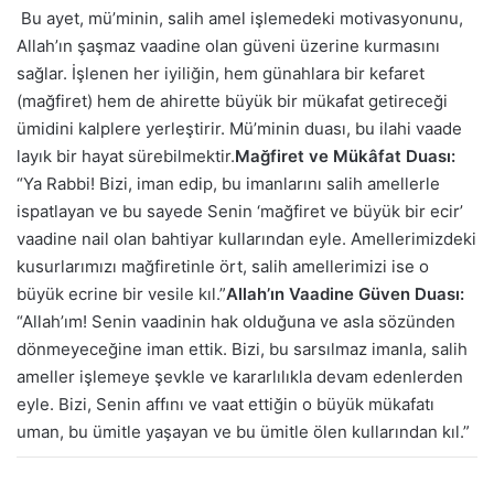
Bu ayet, mü’minin, salih amel işlemedeki motivasyonunu,
Allah’ın şaşmaz vaadine olan güveni üzerine kurmasını
sağlar. İşlenen her iyiliğin, hem günahlara bir kefaret
(mağfiret) hem de ahirette büyük bir mükafat getireceği
ümidini kalplere yerleştirir. Mü’minin duası, bu ilahi vaade
layık bir hayat sürebilmektir.
Mağfiret ve Mükâfat Duası:
“Ya Rabbi! Bizi, iman edip, bu imanlarını salih amellerle
ispatlayan ve bu sayede Senin ‘mağfiret ve büyük bir ecir’
vaadine nail olan bahtiyar kullarından eyle. Amellerimizdeki
kusurlarımızı mağfiretinle ört, salih amellerimizi ise o
büyük ecrine bir vesile kıl.”
Allah’ın Vaadine Güven Duası:
“Allah’ım! Senin vaadinin hak olduğuna ve asla sözünden
dönmeyeceğine iman ettik. Bizi, bu sarsılmaz imanla, salih
ameller işlemeye şevkle ve kararlılıkla devam edenlerden
eyle. Bizi, Senin affını ve vaat ettiğin o büyük mükafatı
uman, bu ümitle yaşayan ve bu ümitle ölen kullarından kıl.”