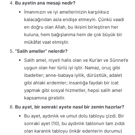
Bu ayetin ana mesajı nedir?
İmanınızın ve iyi amellerinizin karşılıksız
kalacağından asla endişe etmeyin. Çünkü vaadi
en doğru olan Allah, bu ikisini birleştiren her
kuluna, hem bağışlanma hem de çok büyük bir
mükâfat vaat etmiştir.
“Salih ameller” nelerdir?
Salih amel, niyeti halis olan ve Kur’an ve Sünnet’e
uygun olan her türlü iyi iştir. Namaz, oruç gibi
ibadetler; anne-babaya iyilik, dürüstlük, adalet
gibi ahlaki erdemler; insanlığa faydalı bir icat
yapmak gibi sosyal hizmetler, hepsi salih amel
kapsamına girebilir.
Bu ayet, bir sonraki ayete nasıl bir zemin hazırlar?
Bu ayet, aydınlık ve umut dolu tabloyu çizdi. Bir
sonraki ayet (10), bu aydınlık tablonun tam zıddı
olan karanlık tabloyu (inkâr edenlerin durumu)