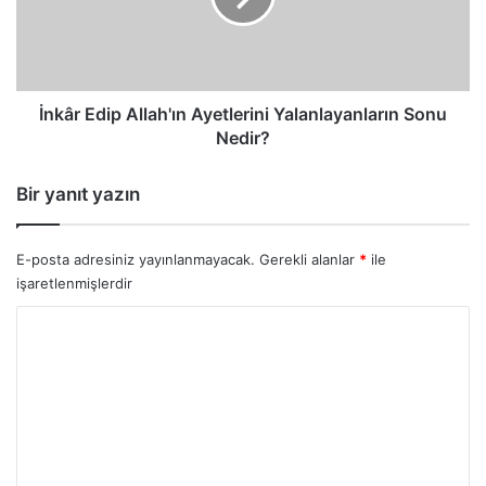
Sonu
Nedir?
İnkâr Edip Allah'ın Ayetlerini Yalanlayanların Sonu
Nedir?
Bir yanıt yazın
E-posta adresiniz yayınlanmayacak.
Gerekli alanlar
*
ile
işaretlenmişlerdir
Y
o
r
u
m
*