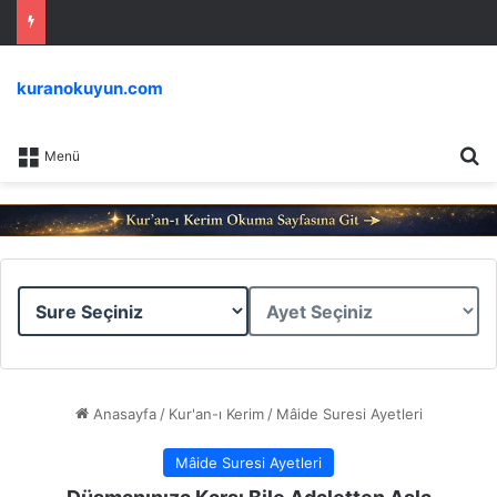
kuranokuyun.com
Ar
Menü
Sure
Ayet
Seçiniz
Seçiniz
Anasayfa
/
Kur'an-ı Kerim
/
Mâide Suresi Ayetleri
Mâide Suresi Ayetleri