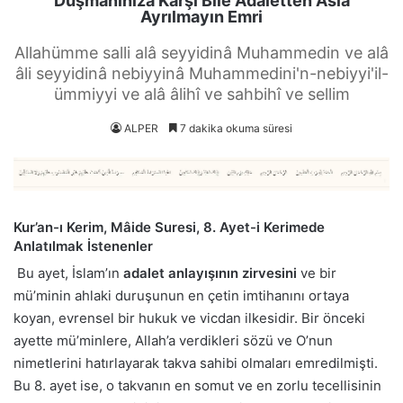
Düşmanınıza Karşı Bile Adaletten Asla
Ayrılmayın Emri
Allahümme salli alâ seyyidinâ Muhammedin ve alâ
âli seyyidinâ nebiyyinâ Muhammedini'n-nebiyyi'il-
ümmiyyi ve alâ âlihî ve sahbihî ve sellim
ALPER
7 dakika okuma süresi
Kur’an-ı Kerim, Mâide Suresi, 8. Ayet-i Kerimede
Anlatılmak İstenenler
Bu ayet, İslam’ın
adalet anlayışının zirvesini
ve bir
mü’minin ahlaki duruşunun en çetin imtihanını ortaya
koyan, evrensel bir hukuk ve vicdan ilkesidir. Bir önceki
ayette mü’minlere, Allah’a verdikleri sözü ve O’nun
nimetlerini hatırlayarak takva sahibi olmaları emredilmişti.
Bu 8. ayet ise, o takvanın en somut ve en zorlu tecellisinin