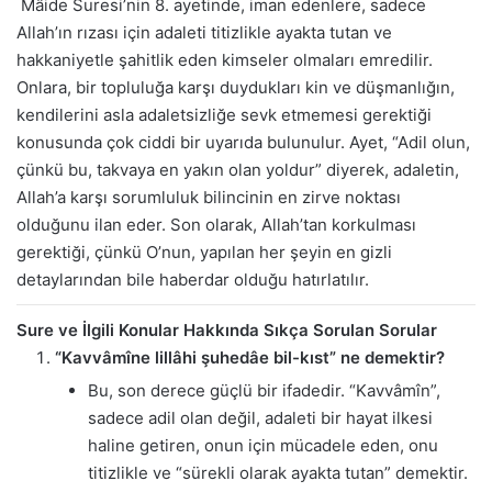
Mâide Suresi’nin 8. ayetinde, iman edenlere, sadece
Allah’ın rızası için adaleti titizlikle ayakta tutan ve
hakkaniyetle şahitlik eden kimseler olmaları emredilir.
Onlara, bir topluluğa karşı duydukları kin ve düşmanlığın,
kendilerini asla adaletsizliğe sevk etmemesi gerektiği
konusunda çok ciddi bir uyarıda bulunulur. Ayet, “Adil olun,
çünkü bu, takvaya en yakın olan yoldur” diyerek, adaletin,
Allah’a karşı sorumluluk bilincinin en zirve noktası
olduğunu ilan eder. Son olarak, Allah’tan korkulması
gerektiği, çünkü O’nun, yapılan her şeyin en gizli
detaylarından bile haberdar olduğu hatırlatılır.
Sure ve İlgili Konular Hakkında Sıkça Sorulan Sorular
“Kavvâmîne lillâhi şuhedâe bil-kıst” ne demektir?
Bu, son derece güçlü bir ifadedir. “Kavvâmîn”,
sadece adil olan değil, adaleti bir hayat ilkesi
haline getiren, onun için mücadele eden, onu
titizlikle ve “sürekli olarak ayakta tutan” demektir.