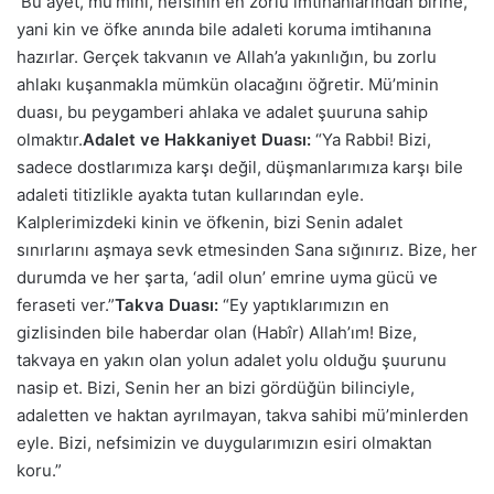
Bu ayet, mü’mini, nefsinin en zorlu imtihanlarından birine,
yani kin ve öfke anında bile adaleti koruma imtihanına
hazırlar. Gerçek takvanın ve Allah’a yakınlığın, bu zorlu
ahlakı kuşanmakla mümkün olacağını öğretir. Mü’minin
duası, bu peygamberi ahlaka ve adalet şuuruna sahip
olmaktır.
Adalet ve Hakkaniyet Duası:
“Ya Rabbi! Bizi,
sadece dostlarımıza karşı değil, düşmanlarımıza karşı bile
adaleti titizlikle ayakta tutan kullarından eyle.
Kalplerimizdeki kinin ve öfkenin, bizi Senin adalet
sınırlarını aşmaya sevk etmesinden Sana sığınırız. Bize, her
durumda ve her şarta, ‘adil olun’ emrine uyma gücü ve
feraseti ver.”
Takva Duası:
“Ey yaptıklarımızın en
gizlisinden bile haberdar olan (Habîr) Allah’ım! Bize,
takvaya en yakın olan yolun adalet yolu olduğu şuurunu
nasip et. Bizi, Senin her an bizi gördüğün bilinciyle,
adaletten ve haktan ayrılmayan, takva sahibi mü’minlerden
eyle. Bizi, nefsimizin ve duygularımızın esiri olmaktan
koru.”