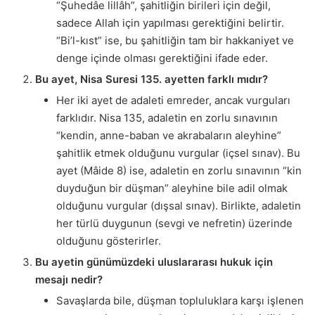
“Şuhedâe lillâh”, şahitliğin birileri için değil,
sadece Allah için yapılması gerektiğini belirtir.
“Bi’l-kıst” ise, bu şahitliğin tam bir hakkaniyet ve
denge içinde olması gerektiğini ifade eder.
Bu ayet, Nisa Suresi 135. ayetten farklı mıdır?
Her iki ayet de adaleti emreder, ancak vurguları
farklıdır. Nisa 135, adaletin en zorlu sınavının
“kendin, anne-baban ve akrabaların aleyhine”
şahitlik etmek olduğunu vurgular (içsel sınav). Bu
ayet (Mâide 8) ise, adaletin en zorlu sınavının “kin
duyduğun bir düşman” aleyhine bile adil olmak
olduğunu vurgular (dışsal sınav). Birlikte, adaletin
her türlü duygunun (sevgi ve nefretin) üzerinde
olduğunu gösterirler.
Bu ayetin günümüzdeki uluslararası hukuk için
mesajı nedir?
Savaşlarda bile, düşman topluluklara karşı işlenen