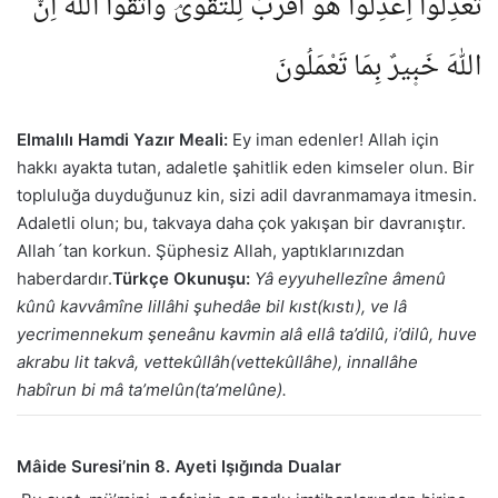
تَعْدِلُواؕ اِعْدِلُوا۠ هُوَ اَقْرَبُ لِلتَّقْوٰىۘ وَاتَّقُوا اللّٰهَؕ اِنَّ
اللّٰهَ خَب۪يرٌ بِمَا تَعْمَلُونَ
Elmalılı Hamdi Yazır Meali:
Ey iman edenler! Allah için
hakkı ayakta tutan, adaletle şahitlik eden kimseler olun. Bir
topluluğa duyduğunuz kin, sizi adil davranmamaya itmesin.
Adaletli olun; bu, takvaya daha çok yakışan bir davranıştır.
Allah´tan korkun. Şüphesiz Allah, yaptıklarınızdan
haberdardır.
Türkçe Okunuşu:
Yâ eyyuhellezîne âmenû
kûnû kavvâmîne lillâhi şuhedâe bil kıst(kıstı), ve lâ
yecrimennekum şeneânu kavmin alâ ellâ ta’dilû, i’dilû, huve
akrabu lit takvâ, vettekûllâh(vettekûllâhe), innallâhe
habîrun bi mâ ta’melûn(ta’melûne).
Mâide Suresi’nin 8. Ayeti Işığında Dualar