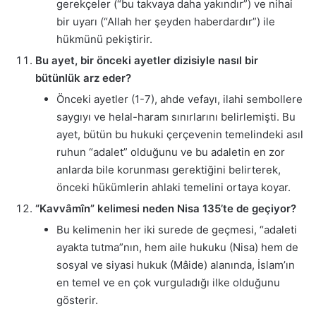
gerekçeler (“bu takvaya daha yakındır”) ve nihai
bir uyarı (“Allah her şeyden haberdardır”) ile
hükmünü pekiştirir.
Bu ayet, bir önceki ayetler dizisiyle nasıl bir
bütünlük arz eder?
Önceki ayetler (1-7), ahde vefayı, ilahi sembollere
saygıyı ve helal-haram sınırlarını belirlemişti. Bu
ayet, bütün bu hukuki çerçevenin temelindeki asıl
ruhun “adalet” olduğunu ve bu adaletin en zor
anlarda bile korunması gerektiğini belirterek,
önceki hükümlerin ahlaki temelini ortaya koyar.
“Kavvâmîn” kelimesi neden Nisa 135’te de geçiyor?
Bu kelimenin her iki surede de geçmesi, “adaleti
ayakta tutma”nın, hem aile hukuku (Nisa) hem de
sosyal ve siyasi hukuk (Mâide) alanında, İslam’ın
en temel ve en çok vurguladığı ilke olduğunu
gösterir.