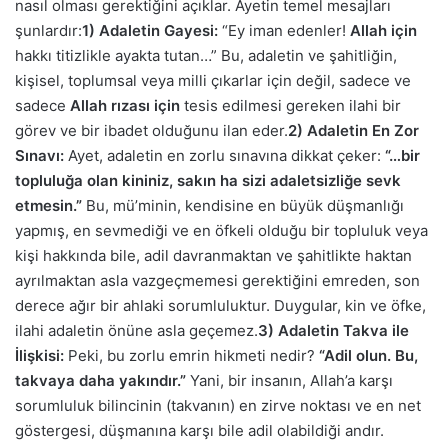
nasıl olması gerektiğini açıklar. Ayetin temel mesajları
şunlardır:
1) Adaletin Gayesi:
“Ey iman edenler!
Allah için
hakkı titizlikle ayakta tutan…” Bu, adaletin ve şahitliğin,
kişisel, toplumsal veya milli çıkarlar için değil, sadece ve
sadece
Allah rızası için
tesis edilmesi gereken ilahi bir
görev ve bir ibadet olduğunu ilan eder.
2) Adaletin En Zor
Sınavı:
Ayet, adaletin en zorlu sınavına dikkat çeker:
“…bir
topluluğa olan kininiz, sakın ha sizi adaletsizliğe sevk
etmesin.”
Bu, mü’minin, kendisine en büyük düşmanlığı
yapmış, en sevmediği ve en öfkeli olduğu bir topluluk veya
kişi hakkında bile, adil davranmaktan ve şahitlikte haktan
ayrılmaktan asla vazgeçmemesi gerektiğini emreden, son
derece ağır bir ahlaki sorumluluktur. Duygular, kin ve öfke,
ilahi adaletin önüne asla geçemez.
3) Adaletin Takva ile
İlişkisi:
Peki, bu zorlu emrin hikmeti nedir?
“Adil olun. Bu,
takvaya daha yakındır.”
Yani, bir insanın, Allah’a karşı
sorumluluk bilincinin (takvanın) en zirve noktası ve en net
göstergesi, düşmanına karşı bile adil olabildiği andır.