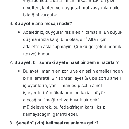
veya adaletsiz kararımızın arkasındaki en gizli
niyetleri, kinleri ve duygusal motivasyonları bile
bildiğini vurgular.
Bu ayetin ana mesajı nedir?
Adaletiniz, duygularınızın esiri olmasın. En büyük
düşmanınıza karşı bile olsa, sırf Allah için,
adaletten asla sapmayın. Çünkü gerçek dindarlık
(takva) budur.
Bu ayet, bir sonraki ayete nasıl bir zemin hazırlar?
Bu ayet, imanın en zorlu ve en salih amellerinden
birini emretti. Bir sonraki ayet (9), bu zorlu ameli
işleyenlerin, yani “iman edip salih amel
işleyenlerin” mükafatının ne kadar büyük
olacağını (“mağfiret ve büyük bir ecir”)
müjdeleyerek, bu fedakârlığın karşılıksız
kalmayacağını garanti eder.
“Şeneân” (kin) kelimesi ne anlama gelir?