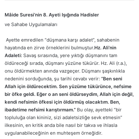
Mâide Suresi’nin 8. Ayeti Işığında Hadisler
ve Sahabe Uygulamaları
Ayette emredilen “düşmana karşı adalet”, sahabenin
hayatında en zirve örneklerini bulmuştur.
Hz. Ali’nin
Adaleti:
Savaş sırasında, yere yıktığı düşmanını tam
öldüreceği sırada, düşmanı yüzüne tükürür. Hz. Ali (r.a.),
onu öldürmekten anında vazgeçer. Düşmanı şaşkınlıkla
nedenini sorduğunda, şu tarihi cevabı verir:
“Ben seni
Allah için öldürecektim. Sen yüzüme tükürünce, nefsime
bir öfke geldi. Eğer o an seni öldürseydim, Allah için değil,
kendi nefsimin öfkesi için öldürmüş olacaktım. Ben,
ibadetime nefsimi karıştırmam.”
Bu olay, ayetteki “bir
topluluğa olan kininiz, sizi adaletsizliğe sevk etmesin”
ilkesinin, en kritik anda bile nasıl bir takva ve ihlasla
uygulanabileceğinin en muhteşem örneğidir.