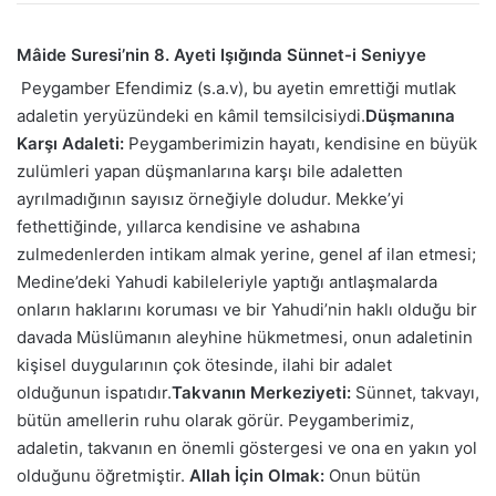
Mâide Suresi’nin 8. Ayeti Işığında Sünnet-i Seniyye
Peygamber Efendimiz (s.a.v), bu ayetin emrettiği mutlak
adaletin yeryüzündeki en kâmil temsilcisiydi.
Düşmanına
Karşı Adaleti:
Peygamberimizin hayatı, kendisine en büyük
zulümleri yapan düşmanlarına karşı bile adaletten
ayrılmadığının sayısız örneğiyle doludur. Mekke’yi
fethettiğinde, yıllarca kendisine ve ashabına
zulmedenlerden intikam almak yerine, genel af ilan etmesi;
Medine’deki Yahudi kabileleriyle yaptığı antlaşmalarda
onların haklarını koruması ve bir Yahudi’nin haklı olduğu bir
davada Müslümanın aleyhine hükmetmesi, onun adaletinin
kişisel duygularının çok ötesinde, ilahi bir adalet
olduğunun ispatıdır.
Takvanın Merkeziyeti:
Sünnet, takvayı,
bütün amellerin ruhu olarak görür. Peygamberimiz,
adaletin, takvanın en önemli göstergesi ve ona en yakın yol
olduğunu öğretmiştir.
Allah İçin Olmak:
Onun bütün