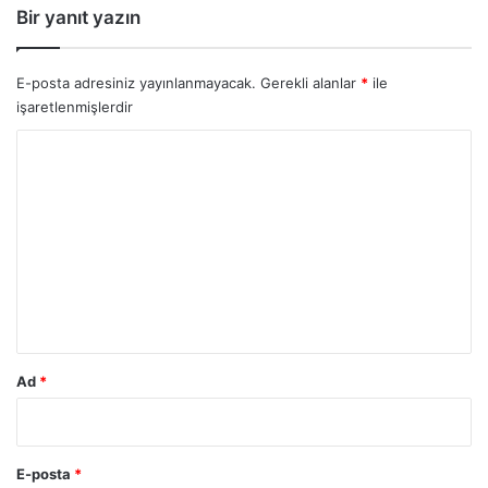
Bir yanıt yazın
E-posta adresiniz yayınlanmayacak.
Gerekli alanlar
*
ile
işaretlenmişlerdir
Y
o
r
u
m
*
Ad
*
E-posta
*