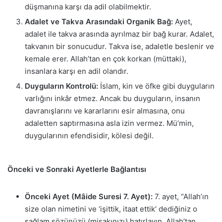
düşmanına karşı da adil olabilmektir.
Adalet ve Takva Arasındaki Organik Bağ:
Ayet,
adalet ile takva arasında ayrılmaz bir bağ kurar. Adalet,
takvanın bir sonucudur. Takva ise, adaletle beslenir ve
kemale erer. Allah’tan en çok korkan (müttaki),
insanlara karşı en adil olandır.
Duyguların Kontrolü:
İslam, kin ve öfke gibi duyguların
varlığını inkâr etmez. Ancak bu duyguların, insanın
davranışlarını ve kararlarını esir almasına, onu
adaletten saptırmasına asla izin vermez. Mü’min,
duygularının efendisidir, kölesi değil.
Önceki ve Sonraki Ayetlerle Bağlantısı
Önceki Ayet (Mâide Suresi 7. Ayet):
7. ayet, “Allah’ın
size olan nimetini ve ‘işittik, itaat ettik’ dediğiniz o
sağlam sözünüzü (misakınızı) hatırlayın. Allah’tan