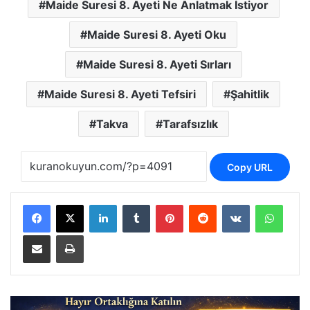
Maide Suresi 8. Ayeti Ne Anlatmak İstiyor
Maide Suresi 8. Ayeti Oku
Maide Suresi 8. Ayeti Sırları
Maide Suresi 8. Ayeti Tefsiri
Şahitlik
Takva
Tarafsızlık
Copy URL
LinkedIn
Tumblr
Pinterest
Reddit
VKontakte
Whats
E-Posta ile paylaş
Yazdır