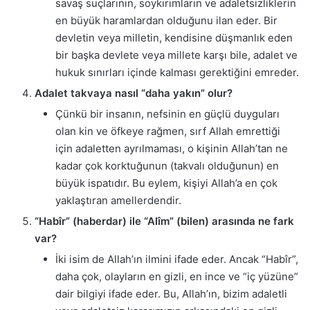
savaş suçlarının, soykırımların ve adaletsizliklerin
en büyük haramlardan olduğunu ilan eder. Bir
devletin veya milletin, kendisine düşmanlık eden
bir başka devlete veya millete karşı bile, adalet ve
hukuk sınırları içinde kalması gerektiğini emreder.
Adalet takvaya nasıl “daha yakın” olur?
Çünkü bir insanın, nefsinin en güçlü duyguları
olan kin ve öfkeye rağmen, sırf Allah emrettiği
için adaletten ayrılmaması, o kişinin Allah’tan ne
kadar çok korktuğunun (takvalı olduğunun) en
büyük ispatıdır. Bu eylem, kişiyi Allah’a en çok
yaklaştıran amellerdendir.
“Habîr” (haberdar) ile “Alîm” (bilen) arasında ne fark
var?
İki isim de Allah’ın ilmini ifade eder. Ancak “Habîr”,
daha çok, olayların en gizli, en ince ve “iç yüzüne”
dair bilgiyi ifade eder. Bu, Allah’ın, bizim adaletli