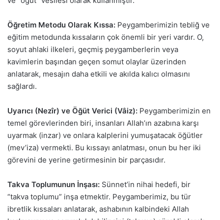
ve “öğüt” vesilesi olarak kullanmıştır.
Öğretim Metodu Olarak Kıssa:
Peygamberimizin tebliğ ve
eğitim metodunda kıssaların çok önemli bir yeri vardır. O,
soyut ahlaki ilkeleri, geçmiş peygamberlerin veya
kavimlerin başından geçen somut olaylar üzerinden
anlatarak, mesajın daha etkili ve akılda kalıcı olmasını
sağlardı.
Uyarıcı (Nezîr) ve Öğüt Verici (Vâiz):
Peygamberimizin en
temel görevlerinden biri, insanları Allah’ın azabına karşı
uyarmak (inzar) ve onlara kalplerini yumuşatacak öğütler
(mev’iza) vermekti. Bu kıssayı anlatması, onun bu her iki
görevini de yerine getirmesinin bir parçasıdır.
Takva Toplumunun İnşası:
Sünnet’in nihai hedefi, bir
“takva toplumu” inşa etmektir. Peygamberimiz, bu tür
ibretlik kıssaları anlatarak, ashabının kalbindeki Allah