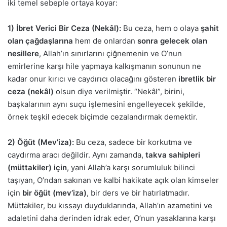
iki temel sebeple ortaya koyar:
1) İbret Verici Bir Ceza (Nekâl):
Bu ceza, hem o olaya
şahit
olan çağdaşlarına
hem de onlardan
sonra gelecek olan
nesillere
, Allah’ın sınırlarını çiğnemenin ve O’nun
emirlerine karşı hile yapmaya kalkışmanın sonunun ne
kadar onur kırıcı ve caydırıcı olacağını gösteren
ibretlik bir
ceza (nekâl)
olsun diye verilmiştir. “Nekâl”, birini,
başkalarının aynı suçu işlemesini engelleyecek şekilde,
örnek teşkil edecek biçimde cezalandırmak demektir.
2) Öğüt (Mev’iza):
Bu ceza, sadece bir korkutma ve
caydırma aracı değildir. Aynı zamanda,
takva sahipleri
(müttakiler) için
, yani Allah’a karşı sorumluluk bilinci
taşıyan, O’ndan sakınan ve kalbi hakikate açık olan kimseler
için
bir öğüt (mev’iza)
, bir ders ve bir hatırlatmadır.
Müttakiler, bu kıssayı duyduklarında, Allah’ın azametini ve
adaletini daha derinden idrak eder, O’nun yasaklarına karşı