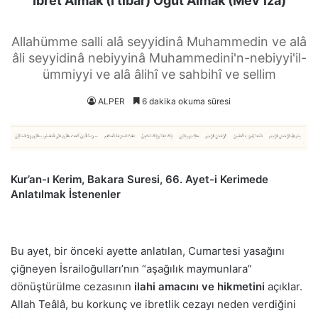
İbret Almak (İ’tibâr) Öğüt Almak (Mev’iza)
Allahümme salli alâ seyyidinâ Muhammedin ve alâ
âli seyyidinâ nebiyyinâ Muhammedini'n-nebiyyi'il-
ümmiyyi ve alâ âlihî ve sahbihî ve sellim
ALPER
6 dakika okuma süresi
Kur’an-ı Kerim, Bakara Suresi, 66. Ayet-i Kerimede
Anlatılmak İstenenler
Bu ayet, bir önceki ayette anlatılan, Cumartesi yasağını
çiğneyen İsrailoğulları’nın “aşağılık maymunlara”
dönüştürülme cezasının
ilahi amacını ve hikmetini
açıklar.
Allah Teâlâ, bu korkunç ve ibretlik cezayı neden verdiğini