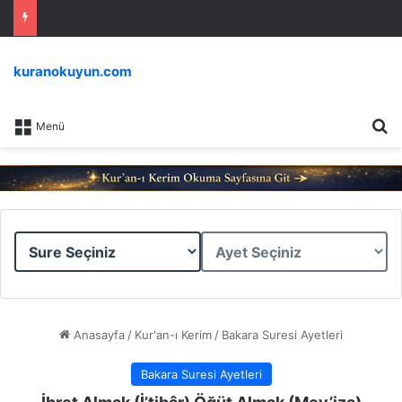
kuranokuyun.com
Ar
Menü
Sure
Ayet
Seçiniz
Seçiniz
Anasayfa
/
Kur'an-ı Kerim
/
Bakara Suresi Ayetleri
Bakara Suresi Ayetleri