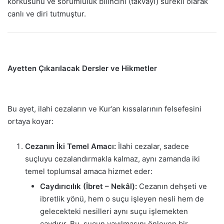
korkusunu ve sorumluluk bilincini (takvayı) sürekli olarak
canlı ve diri tutmuştur.
Ayetten Çıkarılacak Dersler ve Hikmetler
Bu ayet, ilahi cezaların ve Kur’an kıssalarının felsefesini
ortaya koyar:
Cezanın İki Temel Amacı:
İlahi cezalar, sadece
suçluyu cezalandırmakla kalmaz, aynı zamanda iki
temel toplumsal amaca hizmet eder:
Caydırıcılık (İbret – Nekâl):
Cezanın dehşeti ve
ibretlik yönü, hem o suçu işleyen nesli hem de
gelecekteki nesilleri aynı suçu işlemekten
caydırır. Bu, suçun yayılmasını önleyen bir