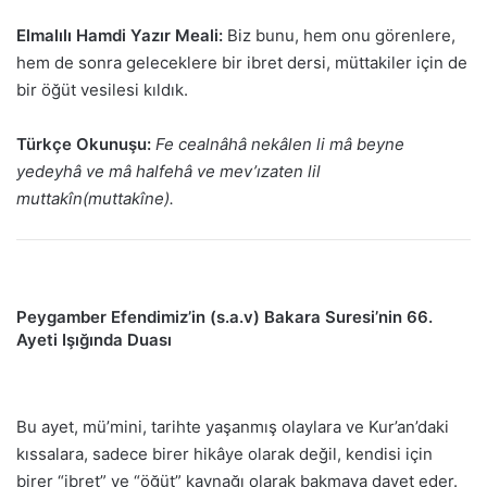
Elmalılı Hamdi Yazır Meali:
Biz bunu, hem onu görenlere,
hem de sonra geleceklere bir ibret dersi, müttakiler için de
bir öğüt vesilesi kıldık.
Türkçe Okunuşu:
Fe cealnâhâ nekâlen li mâ beyne
yedeyhâ ve mâ halfehâ ve mev’ızaten lil
muttakîn(muttakîne).
Peygamber Efendimiz’in (s.a.v) Bakara Suresi’nin 66.
Ayeti Işığında Duası
Bu ayet, mü’mini, tarihte yaşanmış olaylara ve Kur’an’daki
kıssalara, sadece birer hikâye olarak değil, kendisi için
birer “ibret” ve “öğüt” kaynağı olarak bakmaya davet eder.