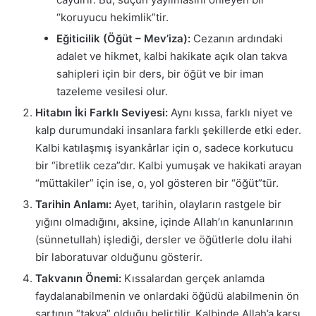
“koruyucu hekimlik”tir.
Eğiticilik (Öğüt – Mev’iza):
Cezanın ardındaki
adalet ve hikmet, kalbi hakikate açık olan takva
sahipleri için bir ders, bir öğüt ve bir iman
tazeleme vesilesi olur.
Hitabın İki Farklı Seviyesi:
Aynı kıssa, farklı niyet ve
kalp durumundaki insanlara farklı şekillerde etki eder.
Kalbi katılaşmış isyankârlar için o, sadece korkutucu
bir “ibretlik ceza”dır. Kalbi yumuşak ve hakikati arayan
“müttakiler” için ise, o, yol gösteren bir “öğüt”tür.
Tarihin Anlamı:
Ayet, tarihin, olayların rastgele bir
yığını olmadığını, aksine, içinde Allah’ın kanunlarının
(sünnetullah) işlediği, dersler ve öğütlerle dolu ilahi
bir laboratuvar olduğunu gösterir.
Takvanın Önemi:
Kıssalardan gerçek anlamda
faydalanabilmenin ve onlardaki öğüdü alabilmenin ön
şartının “takva” olduğu belirtilir. Kalbinde Allah’a karşı