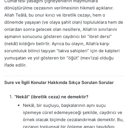
Cumartesi yasağını çiğneyenlerin maymunlara
dönüştürülme cezasının verilmesinin hikmeti açıklanır.
Allah Teâlâ, bu onur kırıcı ve ibretlik cezayı, hem o
dönemde yaşayan (ve olaya şahit olan) topluluklara hem de
onlardan sonra gelecek olan nesillere, Allah’ın sınırlarını
aşmanın sonucunu gösteren caydırıcı bir “ibret dersi”
(nekâl) kıldığını belirtir. Ayrıca bu olayın, Allah’a karşı
sorumluluk bilinci taşıyan “takva sahipleri” için de kalpleri
yumuşatan ve yol gösteren bir “öğüt” (mev’iza) olduğu
ifade edilir.
Sure ve İlgili Konular Hakkında Sıkça Sorulan Sorular
“Nekâl” (ibretlik ceza) ne demektir?
Nekâl, bir suçluyu, başkalarının aynı suçu
işlemeye cüret edemeyeceği şekilde, caydırıcı ve
örnek olacak biçimde cezalandırmak demektir. Bu,
cezanın toplumsal bir önleme amacı taşıdığını