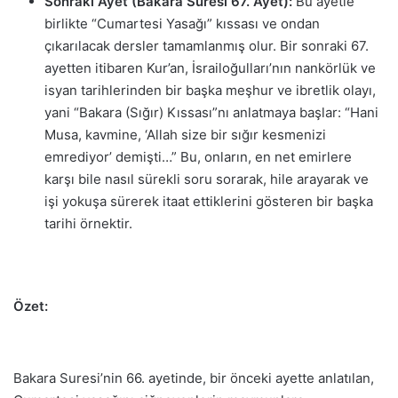
Sonraki Ayet (Bakara Suresi 67. Ayet):
Bu ayetle
birlikte “Cumartesi Yasağı” kıssası ve ondan
çıkarılacak dersler tamamlanmış olur. Bir sonraki 67.
ayetten itibaren Kur’an, İsrailoğulları’nın nankörlük ve
isyan tarihlerinden bir başka meşhur ve ibretlik olayı,
yani “Bakara (Sığır) Kıssası”nı anlatmaya başlar: “Hani
Musa, kavmine, ‘Allah size bir sığır kesmenizi
emrediyor’ demişti…” Bu, onların, en net emirlere
karşı bile nasıl sürekli soru sorarak, hile arayarak ve
işi yokuşa sürerek itaat ettiklerini gösteren bir başka
tarihi örnektir.
Özet:
Bakara Suresi’nin 66. ayetinde, bir önceki ayette anlatılan,