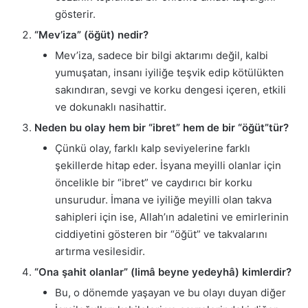
gösterir.
“Mev’iza” (öğüt) nedir?
Mev’iza, sadece bir bilgi aktarımı değil, kalbi
yumuşatan, insanı iyiliğe teşvik edip kötülükten
sakındıran, sevgi ve korku dengesi içeren, etkili
ve dokunaklı nasihattir.
Neden bu olay hem bir “ibret” hem de bir “öğüt”tür?
Çünkü olay, farklı kalp seviyelerine farklı
şekillerde hitap eder. İsyana meyilli olanlar için
öncelikle bir “ibret” ve caydırıcı bir korku
unsurudur. İmana ve iyiliğe meyilli olan takva
sahipleri için ise, Allah’ın adaletini ve emirlerinin
ciddiyetini gösteren bir “öğüt” ve takvalarını
artırma vesilesidir.
“Ona şahit olanlar” (limâ beyne yedeyhâ) kimlerdir?
Bu, o dönemde yaşayan ve bu olayı duyan diğer