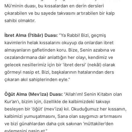
Mü’minin duası, bu kıssalardan en derin dersleri
çıkarabilen ve bu sayede takvasını artırabilen bir kalp
sahibi olmaktır.
İbret Alma (İ’tibâr) Duası:
“Ya Rabbi! Bizi, geçmiş
kavimlerin helak kıssalarını okuyup da onlardan ibret
almayanların gafletinden koru. Bize, Senin azabına ve
cezalandırmana dair anlattığın her olayı, kendimiz ve
gelecek nesillerimiz için bir ‘ibret dersi’ (nekâl) olarak
görmeyi nasip et. Bizi, başkalarının hatalarından ders
çıkaran akıl sahiplerinden eyle.”
Öğüt Alma (Mev’iza) Duası:
“Allah’ım! Senin Kitabın olan
Kur’an’ı, bizim için, özellikle de kalbimizdeki takvayı
besleyen bir ‘öğüt’ (mev’iza) kıl. Okuduğumuz her kıssanın,
kalbimizi yumuşatmasını, Sana olan saygımızı artırmasını
ve bizi günahlardan daha çok sakınan ‘müttakiler’den
eylemesini nasip et.”