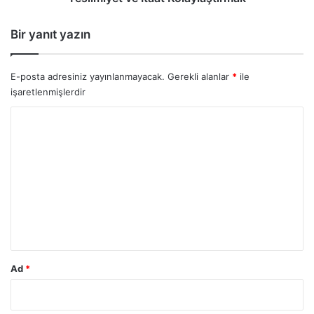
Bir yanıt yazın
E-posta adresiniz yayınlanmayacak.
Gerekli alanlar
*
ile
işaretlenmişlerdir
Y
o
r
u
m
*
Ad
*