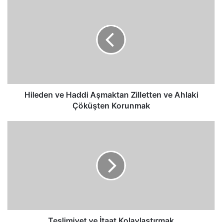
ve
Haddi
Aşmaktan
Zilletten
ve
Ahlaki
Çöküşten
Korunmak
Hileden ve Haddi Aşmaktan Zilletten ve Ahlaki
Çöküşten Korunmak
Teslimiyet
ve
İtaat
Kolaylaştırmak
Teslimiyet ve İtaat Kolaylaştırmak