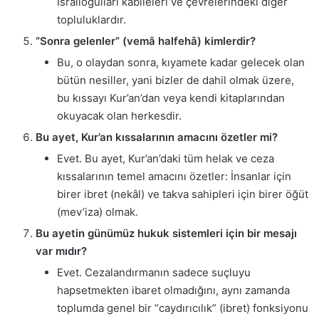
İsrailoğulları kabileleri ve çevrelerindeki diğer
topluluklardır.
“Sonra gelenler” (vemâ halfehâ) kimlerdir?
Bu, o olaydan sonra, kıyamete kadar gelecek olan
bütün nesiller, yani bizler de dahil olmak üzere,
bu kıssayı Kur’an’dan veya kendi kitaplarından
okuyacak olan herkesdir.
Bu ayet, Kur’an kıssalarının amacını özetler mi?
Evet. Bu ayet, Kur’an’daki tüm helak ve ceza
kıssalarının temel amacını özetler: İnsanlar için
birer ibret (nekâl) ve takva sahipleri için birer öğüt
(mev’iza) olmak.
Bu ayetin günümüz hukuk sistemleri için bir mesajı
var mıdır?
Evet. Cezalandırmanın sadece suçluyu
hapsetmekten ibaret olmadığını, aynı zamanda
toplumda genel bir “caydırıcılık” (ibret) fonksiyonu