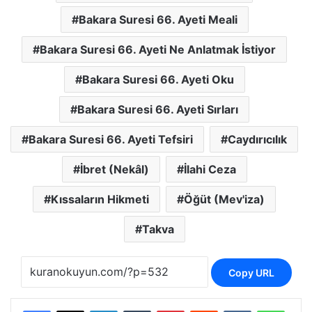
Bakara Suresi 66. Ayeti Meali
Bakara Suresi 66. Ayeti Ne Anlatmak İstiyor
Bakara Suresi 66. Ayeti Oku
Bakara Suresi 66. Ayeti Sırları
Bakara Suresi 66. Ayeti Tefsiri
Caydırıcılık
İbret (Nekâl)
İlahi Ceza
Kıssaların Hikmeti
Öğüt (Mev'iza)
Takva
Copy URL
LinkedIn
Tumblr
Pinterest
Reddit
VKontakte
Whats