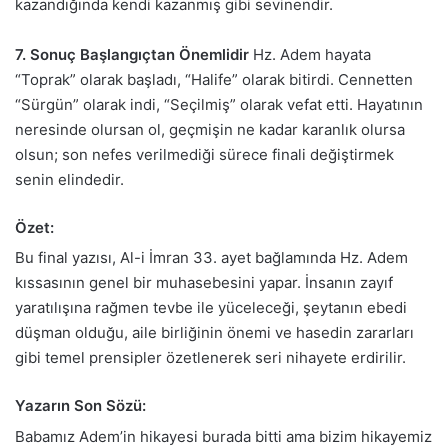
kazandığında kendi kazanmış gibi sevinendir.
7. Sonuç Başlangıçtan Önemlidir
Hz. Adem hayata
“Toprak” olarak başladı, “Halife” olarak bitirdi. Cennetten
“Sürgün” olarak indi, “Seçilmiş” olarak vefat etti. Hayatının
neresinde olursan ol, geçmişin ne kadar karanlık olursa
olsun; son nefes verilmediği sürece finali değiştirmek
senin elindedir.
Özet:
Bu final yazısı, Al-i İmran 33. ayet bağlamında Hz. Adem
kıssasının genel bir muhasebesini yapar. İnsanın zayıf
yaratılışına rağmen tevbe ile yüceleceği, şeytanın ebedi
düşman olduğu, aile birliğinin önemi ve hasedin zararları
gibi temel prensipler özetlenerek seri nihayete erdirilir.
Yazarın Son Sözü:
Babamız Adem’in hikayesi burada bitti ama bizim hikayemiz