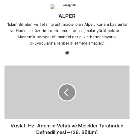
ALPER
"İslam Bilimleri ve Tefsir araştırmacısı olan Alper, Kur'anî kavramlar
ve Hadis ilmi üzerine derinlemesine çalışmalar yürütmektedir.
Akademik perspektifi manevi derinlikle harmanlayarak
okuyucularına rehberlik etmeyi amaçlar."
Web
sitesi
Vuslat:
Hz.
Adem'in
Vefatı
ve
Melekler
Tarafından
Defnedilmesi
–
(28.
Vuslat: Hz. Adem'in Vefatı ve Melekler Tarafından
Bölüm)
Defnedilmesi – (28. Bölüm)