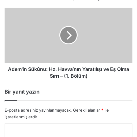
Adem'in
Sükûnu:
Hz.
Havva’nın
Yaratılışı
ve
Eş
Olma
Sırrı
–
Adem'in Sükûnu: Hz. Havva’nın Yaratılışı ve Eş Olma
(1.
Sırrı – (1. Bölüm)
Bölüm)
Bir yanıt yazın
E-posta adresiniz yayınlanmayacak.
Gerekli alanlar
*
ile
işaretlenmişlerdir
Y