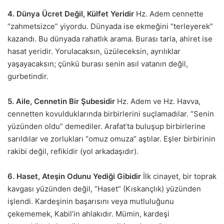
4. Dünya Ücret Değil, Külfet Yeridir
Hz. Adem cennette
“zahmetsizce” yiyordu. Dünyada ise ekmeğini “terleyerek”
kazandı. Bu dünyada rahatlık arama. Burası tarla, ahiret ise
hasat yeridir. Yorulacaksın, üzüleceksin, ayrılıklar
yaşayacaksın; çünkü burası senin asıl vatanın değil,
gurbetindir.
5. Aile, Cennetin Bir Şubesidir
Hz. Adem ve Hz. Havva,
cennetten kovulduklarında birbirlerini suçlamadılar. “Senin
yüzünden oldu” demediler. Arafat’ta buluşup birbirlerine
sarıldılar ve zorlukları “omuz omuza” aştılar. Eşler birbirinin
rakibi değil, refikidir (yol arkadaşıdır).
6. Haset, Ateşin Odunu Yediği Gibidir
İlk cinayet, bir toprak
kavgası yüzünden değil, “Haset” (Kıskançlık) yüzünden
işlendi. Kardeşinin başarısını veya mutluluğunu
çekememek, Kabil’in ahlakıdır. Mümin, kardeşi