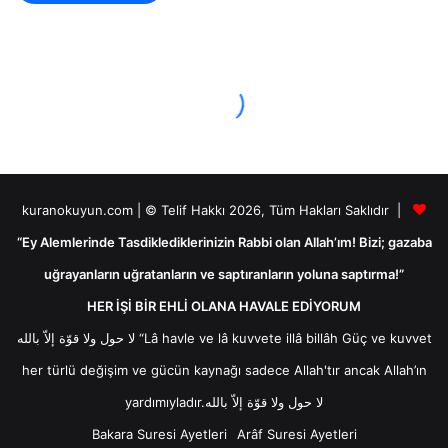
kuranokuyun.com | © Telif Hakkı 2026, Tüm Hakları Saklıdır |
“Ey Alemlerinde Tasdiklediklerinizin Rabbi olan Allah’ım! Bizi; gazaba
uğrayanların uğratanların ve saptıranların yoluna saptırma!”
HER İŞİ BİR EHLİ OLANA HAVALE EDİYORUM
لا حول ولا قوّة إلاّ بالله “Lâ havle ve lâ kuvvete illâ billâh Güç ve kuvvet
her türlü değişim ve gücün kaynağı sadece Allah'tır ancak Allah’ın
yardımıyladır.لا حول ولا قوّة إلاّ بالله
Bakara Suresi Ayetleri
Arâf Suresi Ayetleri