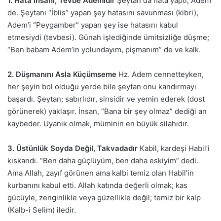
1. Hata İnsani, Tevbe Ademîdir
Şeytan da hata yaptı, Adem
de. Şeytanı “İblis” yapan şey hatasını savunması (kibri),
Adem’i “Peygamber” yapan şey ise hatasını kabul
etmesiydi (tevbesi). Günah işlediğinde ümitsizliğe düşme;
“Ben babam Adem’in yolundayım, pişmanım” de ve kalk.
2. Düşmanını Asla Küçümseme
Hz. Adem cennetteyken,
her şeyin bol olduğu yerde bile şeytan onu kandırmayı
başardı. Şeytan; sabırlıdır, sinsidir ve yemin ederek (dost
görünerek) yaklaşır. İnsan, “Bana bir şey olmaz” dediği an
kaybeder. Uyanık olmak, müminin en büyük silahıdır.
3. Üstünlük Soyda Değil, Takvadadır
Kabil, kardeşi Habil’i
kıskandı. “Ben daha güçlüyüm, ben daha eskiyim” dedi.
Ama Allah, zayıf görünen ama kalbi temiz olan Habil’in
kurbanını kabul etti. Allah katında değerli olmak; kas
gücüyle, zenginlikle veya güzellikle değil; temiz bir kalp
(Kalb-i Selim) iledir.