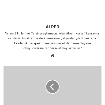
ALPER
"İslam Bilimleri ve Tefsir araştırmacısı olan Alper, Kur'anî kavramlar
ve Hadis ilmi üzerine derinlemesine çalışmalar yürütmektedir.
Akademik perspektifi manevi derinlikle harmanlayarak
okuyucularına rehberlik etmeyi amaçlar."
Web
sitesi
Ey
İman
Edenler!
Faizden
Kalan
Alacaklarınızı
Terk
Edin