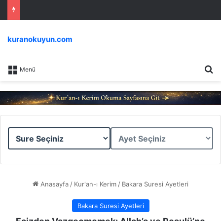
kuranokuyun.com
Ar
Menü
Sure
Ayet
Seçiniz
Seçiniz
Anasayfa
/
Kur'an-ı Kerim
/
Bakara Suresi Ayetleri
Bakara Suresi Ayetleri