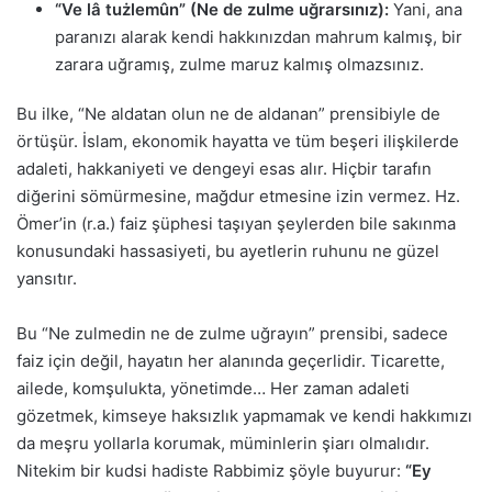
“Ve lâ tużlemûn” (Ne de zulme uğrarsınız):
Yani, ana
paranızı alarak kendi hakkınızdan mahrum kalmış, bir
zarara uğramış, zulme maruz kalmış olmazsınız.
Bu ilke, “Ne aldatan olun ne de aldanan” prensibiyle de
örtüşür. İslam, ekonomik hayatta ve tüm beşeri ilişkilerde
adaleti, hakkaniyeti ve dengeyi esas alır. Hiçbir tarafın
diğerini sömürmesine, mağdur etmesine izin vermez. Hz.
Ömer’in (r.a.) faiz şüphesi taşıyan şeylerden bile sakınma
konusundaki hassasiyeti, bu ayetlerin ruhunu ne güzel
yansıtır.
Bu “Ne zulmedin ne de zulme uğrayın” prensibi, sadece
faiz için değil, hayatın her alanında geçerlidir. Ticarette,
ailede, komşulukta, yönetimde… Her zaman adaleti
gözetmek, kimseye haksızlık yapmamak ve kendi hakkımızı
da meşru yollarla korumak, müminlerin şiarı olmalıdır.
Nitekim bir kudsi hadiste Rabbimiz şöyle buyurur:
“Ey