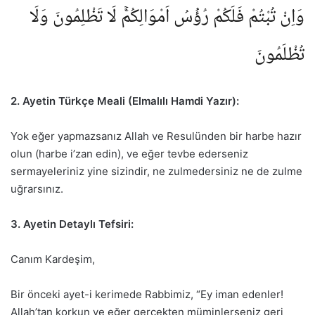
وَاِنْ تُبْتُمْ فَلَكُمْ رُؤُ۫سُ اَمْوَالِكُمْۚ لَا تَظْلِمُونَ وَلَا
تُظْلَمُونَ
2. Ayetin Türkçe Meali (Elmalılı Hamdi Yazır):
Yok eğer yapmazsanız Allah ve Resulünden bir harbe hazır
olun (harbe i’zan edin), ve eğer tevbe ederseniz
sermayeleriniz yine sizindir, ne zulmedersiniz ne de zulme
uğrarsınız.
3. Ayetin Detaylı Tefsiri:
Canım Kardeşim,
Bir önceki ayet-i kerimede Rabbimiz, “Ey iman edenler!
Allah’tan korkun ve eğer gerçekten müminlerseniz geri