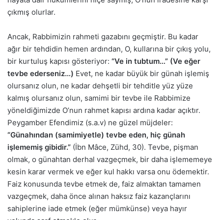
çıkmış olurlar.
Ancak, Rabbimizin rahmeti gazabını geçmiştir. Bu kadar
ağır bir tehdidin hemen ardından, O, kullarına bir çıkış yolu,
bir kurtuluş kapısı gösteriyor:
“Ve in tubtum…” (Ve eğer
tevbe ederseniz…)
Evet, ne kadar büyük bir günah işlemiş
olursanız olun, ne kadar dehşetli bir tehditle yüz yüze
kalmış olursanız olun, samimi bir tevbe ile Rabbimize
yöneldiğimizde O’nun rahmet kapısı ardına kadar açıktır.
Peygamber Efendimiz (s.a.v) ne güzel müjdeler:
“Günahından (samimiyetle) tevbe eden, hiç günah
işlememiş gibidir.”
(İbn Mâce, Zühd, 30). Tevbe, pişman
olmak, o günahtan derhal vazgeçmek, bir daha işlememeye
kesin karar vermek ve eğer kul hakkı varsa onu ödemektir.
Faiz konusunda tevbe etmek de, faiz almaktan tamamen
vazgeçmek, daha önce alınan haksız faiz kazançlarını
sahiplerine iade etmek (eğer mümkünse) veya hayır