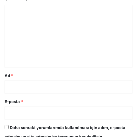
Y
o
r
u
m
*
Ad
*
E-posta
*
Daha sonraki yorumlarımda kullanılması için adım, e-posta
adresim ve site adresim bu tarayıcıya kaydedilsin.