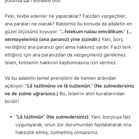
yolunda sarf etmekle olur.
Peki, tevbe edenler ne yapacaklar? Faizden vazgeçtiler,
ana paraları ne olacak? Rabbimiz bu konuda da adaletin en
güzel ölçüsünü koyuyor:
“…felekum ruûsu emvâlikum.” (…
sermayeleriniz (ana paranız) yine sizindir.)
Yani, borç
verdiğiniz ana paranızı geri alma hakkınız vardır. Faizi terk
ettiğiniz için ana paranızdan da vazgeçmeniz gerekmez.
İslam, kimsenin hakkının kaybolmasına izin vermez.
Ve bu adaletin temel prensibini de hemen ardından
açıklıyor:
“Lâ tażlimûne ve lâ tużlemûn.” (Ne zulmedersiniz
ne de zulme uğrarsınız.)
Bu, İslam’ın altın kurallarından
biridir!
“Lâ tażlimûn” (Ne zulmedersiniz):
Yani, borçluya faiz
uygulayarak, onun zor durumundan faydalanarak ona
haksızlık etmiş, zulmetmiş olmazsınız.