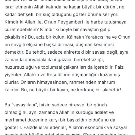
ısrar etmenin Allah katında ne kadar büyük bir cürüm, ne
kadar dehşetli bir suç olduğunu gözler önüne seriyor.
Kimdir ki Allah ile, O’nun Peygamberi ile harbe tutuşmaya
cüret edebilsin? Kimdir ki böyle bir savaştan galip
çıkabilsin? Bu, aciz bir kulun, Kâinatın Yaratıcısı’na ve O’nun
en sevgili elçisine başkaldırması, düşman kesilmesi
demektir. Bu tehdit, sadece ahiretteki bir savaşı değil, aynı
zamanda dünyadaki ilahi gazabı, bereketsizliği,
huzursuzluğu ve toplumsal çalkantıları da içerebilir. Faiz
yiyenler, Allah’ın ve Resulü’nün düşmanlığını kazanmış
olurlar. Onların himayesinden, rahmetinden mahrum
kalırlar. Bu, ne büyük bir kayıp, ne korkunç bir akıbettir!
Bu “savaş ilanı”, faizin sadece bireysel bir günah
olmadığını, aynı zamanda Allah’ın kurduğu adalet ve
merhamet düzenine karşı bir başkaldırı olduğunu da
gösterir. Faizde ısrar edenler, Allah’ın ekonomik ve sosyal
hayata dair hükümlerini hiçe saymış, O’nun iradesine karşı