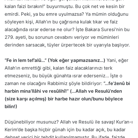
kalan faizi bırakın!” buyurmuştu. Bu çok net ve kesin bir
emirdi. Peki, ya bu emre uyulmazsa? Ya mümin olduğunu
söyleyen kişi, Allah’ın bu çağrısına kulak tıkar ve faiz
alacağında ısrar ederse ne olur? İşte Bakara Suresi’nin bu
279. ayeti, bu sorunun cevabını veriyor ve müminleri
derinden sarsacak, tüyler ürpertecek bir uyarıyla başlıyor.
“Fe in lem tef’alû…” (Yok eğer yapmazsanız…)
Yani, eğer
Allah’ın emrettiği gibi, kalan faiz alacaklarınızı terk
etmezseniz, bu büyük günahta ısrar ederseniz… İşte o
zaman ne olacağını Rabbimiz şöyle bildiriyor:
“…fe’żenû bi
harbin mina’llâhi ve resûlihî!” (…Allah ve Resulü’nden
(size karşı açılmış) bir harbe hazır olun/bunu böylece
bilin!)
Düşünebiliyor musunuz? Allah ve Resulü ile savaş! Kur’an-ı
Kerim’de başka hiçbir günah için bu kadar açık, bu kadar
dehşet verici bir tehdit kullanılmamıştır. Bu ifade, faizde