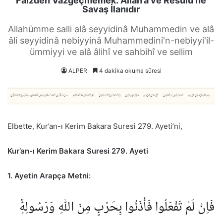
Faizden Vazgeçmemek: Allah’a ve Resulü’ne
Savaş İlanıdır
Allahümme salli alâ seyyidinâ Muhammedin ve alâ
âli seyyidinâ nebiyyinâ Muhammedini'n-nebiyyi'il-
ümmiyyi ve alâ âlihî ve sahbihî ve sellim
ALPER
4 dakika okuma süresi
Elbette, Kur’an-ı Kerim Bakara Suresi 279. Ayeti’ni,
Kur’an-ı Kerim Bakara Suresi 279. Ayeti
1. Ayetin Arapça Metni:
فَاِنْ لَمْ تَفْعَلُوا فَأْذَنُوا بِحَرْبٍ مِنَ اللّٰهِ وَرَسُولِه۪ۚ