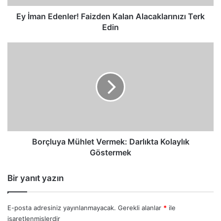
Ey İman Edenler! Faizden Kalan Alacaklarınızı Terk
Edin
Borçluya
Mühlet
Vermek:
Darlıkta
Kolaylık
Göstermek
Borçluya Mühlet Vermek: Darlıkta Kolaylık
Göstermek
Bir yanıt yazın
E-posta adresiniz yayınlanmayacak.
Gerekli alanlar
*
ile
işaretlenmişlerdir