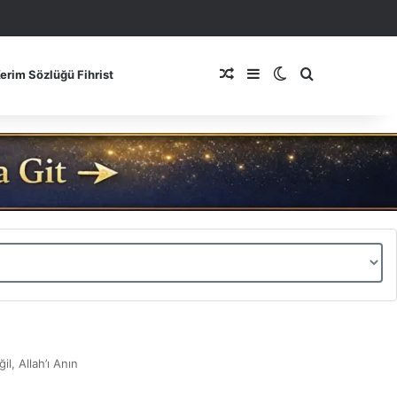
Rastgele Makale
Kenar Bölmesi
Dış görünümü de
Arama yap ..
Kerim Sözlüğü Fihrist
il, Allah’ı Anın