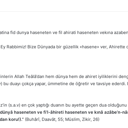
na fid dunya haseneten ve fil ahirati haseneten vekına azaben
Ey Rabbimiz! Bize Dünyada bir güzellik «hasene» ver, Ahirette de
inlerin Allah Teâlâ’dan hem dünya hem de ahiret iyiliklerini denge
 bu duayı çokça yapar, ümmetine de öğretir ve tavsiye ederdi. B
z’in (s.a.v) en çok yaptığı duanın bu ayette geçen dua olduğunu 
dünyâ haseneten ve fi’l-âhireti haseneten ve kınâ azâbe’n-nâr’
dan koru!).”
(Buhârî, Daavât, 55; Müslim, Zikir, 26)