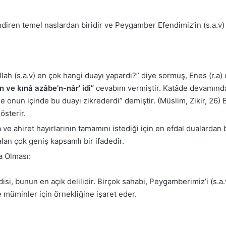
ndiren temel naslardan biridir ve Peygamber Efendimiz’in (s.a.v)
ullah (s.a.v) en çok hangi duayı yapardı?” diye sormuş, Enes (r.a)
 ve kınâ azâbe’n-nâr’ idi”
cevabını vermiştir. Katâde devamında
e onun içinde bu duayı zikrederdi” demiştir. (Müslim, Zikir, 26
sterir.
ve ahiret hayırlarının tamamını istediği için en efdal dualardan
 alan çok geniş kapsamlı bir ifadedir.
a Olması:
isi, bunun en açık delilidir. Birçok sahabi, Peygamberimiz’i (s.a.v
e müminler için örnekliğine işaret eder.