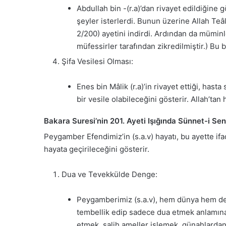
Abdullah bin -(r.a)’dan rivayet edildiğine
şeyler isterlerdi. Bunun üzerine Allah Teâl
2/200) ayetini indirdi. Ardından da müminl
müfessirler tarafından zikredilmiştir.) Bu 
Şifa Vesilesi Olması:
Enes bin Mâlik (r.a)’in rivayet ettiği, has
bir vesile olabileceğini gösterir. Allah’ta
Bakara Suresi’nin 201. Ayeti Işığında Sünnet-i Se
Peygamber Efendimiz’in (s.a.v) hayatı, bu ayette if
hayata geçirileceğini gösterir.
Dua ve Tevekkülde Denge:
Peygamberimiz (s.a.v), hem dünya hem de 
tembellik edip sadece dua etmek anlamına 
etmek, salih ameller işlemek, günahlardan