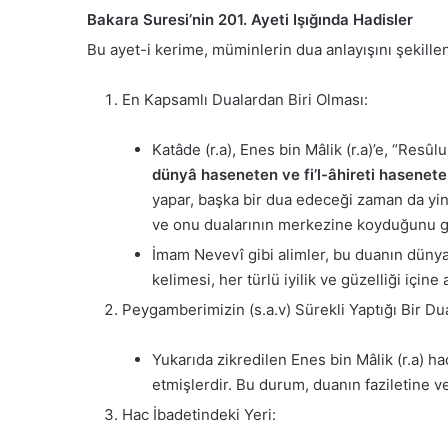
Bakara Suresi’nin 201. Ayeti Işığında Hadisler
Bu ayet-i kerime, müminlerin dua anlayışını şekille
En Kapsamlı Dualardan Biri Olması:
Katâde (r.a), Enes bin Mâlik (r.a)’e, “Resûl
dünyâ haseneten ve fi’l-âhireti haseneten
yapar, başka bir dua edeceği zaman da yin
ve onu dualarının merkezine koyduğunu gö
İmam Nevevî gibi alimler, bu duanın dünya 
kelimesi, her türlü iyilik ve güzelliği içine
Peygamberimizin (s.a.v) Sürekli Yaptığı Bir Du
Yukarıda zikredilen Enes bin Mâlik (r.a) had
etmişlerdir. Bu durum, duanın faziletine v
Hac İbadetindeki Yeri: