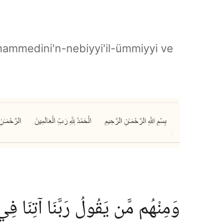
hammedini'n-nebiyyi'il-ümmiyyi ve
وَمِنْهُم مَّن يَقُولُ رَبَّنَا آتِنَا فِ