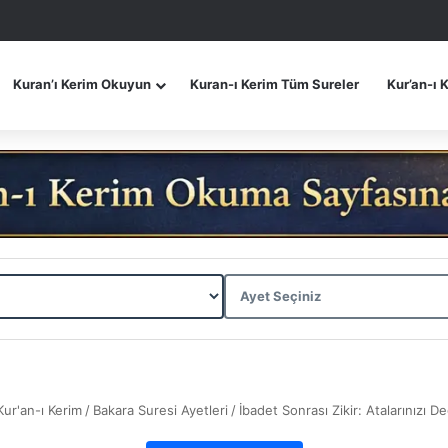
Kuran’ı Kerim Okuyun
Kuran-ı Kerim Tüm Sureler
Kur’an-ı 
Kur'an-ı Kerim
/
Bakara Suresi Ayetleri
/
İbadet Sonrası Zikir: Atalarınızı Değ