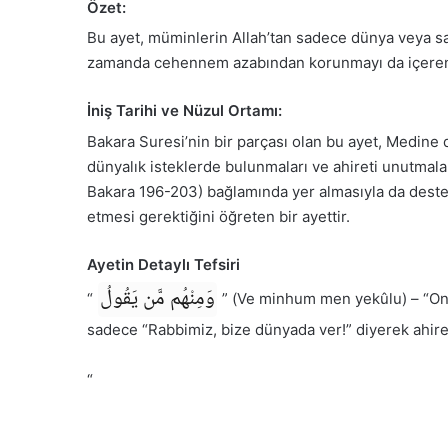
Özet:
Bu ayet, müminlerin Allah’tan sadece dünya veya sadec
zamanda cehennem azabından korunmayı da içeren ka
İniş Tarihi ve Nüzul Ortamı:
Bakara Suresi’nin bir parçası olan bu ayet, Medine 
dünyalık isteklerde bulunmaları ve ahireti unutmala
Bakara 196-203) bağlamında yer almasıyla da deste
etmesi gerektiğini öğreten bir ayettir.
Ayetin Detaylı Tefsiri
وَمِنْهُم مَّن يَقُولُ
“
” (Ve minhum men yekûlu) – “Onl
sadece “Rabbimiz, bize dünyada ver!” diyerek ahiret
“