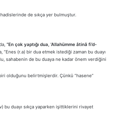
 hadislerinde de sıkça yer bulmuştur.
 da,
“En çok yaptığı dua, ‘Allahümme âtinâ fi’d-
, “Enes (r.a) bir dua etmek istediği zaman bu duayı
) Bu, sahabenin de bu duaya ne kadar önem verdiğini
 biri olduğunu belirtmişlerdir. Çünkü “hasene”
) bu duayı sıkça yaparken işittiklerini rivayet