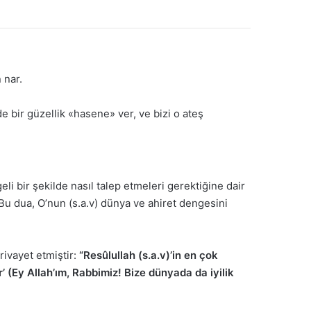
 nar.
 bir güzellik «hasene» ver, ve bizi o ateş
li bir şekilde nasıl talep etmeleri gerektiğine dair
u dua, O’nun (s.a.v) dünya ve ahiret dengesini
rivayet etmiştir:
“Resûlullah (s.a.v)’in en çok
 (Ey Allah’ım, Rabbimiz! Bize dünyada da iyilik