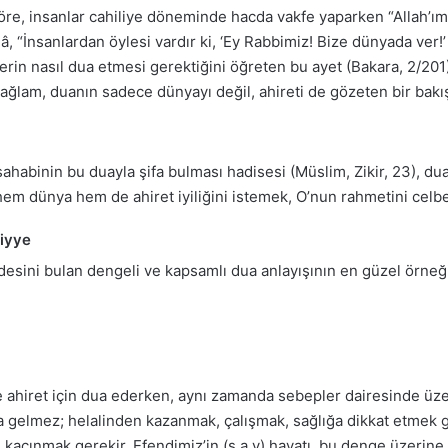
 göre, insanlar cahiliye döneminde hacda vakfe yaparken “Allah’ı
â, “İnsanlardan öylesi vardır ki, ‘Ey Rabbimiz! Bize dünyada ver!’ 
erin nasıl dua etmesi gerektiğini öğreten bu ayet (Bakara, 2/201)
bağlam, duanın sadece dünyayı değil, ahireti de gözeten bir bakış 
ta sahabinin bu duayla şifa bulması hadisesi (Müslim, Zikir, 23), d
n hem dünya hem de ahiret iyiliğini istemek, O’nun rahmetini celb
niyye
adesini bulan dengeli ve kapsamlı dua anlayışının en güzel örneği
ahiret için dua ederken, aynı zamanda sebepler dairesinde üze
gelmez; helalinden kazanmak, çalışmak, sağlığa dikkat etmek gibi
 kaçınmak gerekir. Efendimiz’in (s.a.v) hayatı, bu denge üzerine