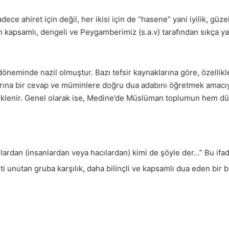
e ahiret için değil, her ikisi için de “hasene” yani iyilik, güzel
psamlı, dengeli ve Peygamberimiz (s.a.v) tarafından sıkça yap
döneminde nazil olmuştur. Bazı tefsir kaynaklarına göre, özellik
rına bir cevap ve müminlere doğru dua adabını öğretmek amacıyla i
klenir. Genel olarak ise, Medine’de Müslüman toplumun hem düny
ardan (insanlardan veya hacılardan) kimi de şöyle der…” Bu ifade
i unutan gruba karşılık, daha bilinçli ve kapsamlı dua eden bir