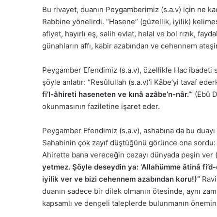
Bu rivayet, duanın Peygamberimiz (s.a.v) için ne k
Rabbine yönelirdi. “Hasene” (güzellik, iyilik) kelim
afiyet, hayırlı eş, salih evlat, helal ve bol rızık, fay
günahların affı, kabir azabından ve cehennem ateşi
Peygamber Efendimiz (s.a.v), özellikle Hac ibadeti 
şöyle anlatır: “Resûlullah (s.a.v)’i Kâbe’yi tavaf e
fi’l-âhireti haseneten ve kınâ azâbe’n-nâr.’
” (Ebû 
okunmasının faziletine işaret eder.
Peygamber Efendimiz (s.a.v), ashabına da bu duayı öğ
Sahabinin çok zayıf düştüğünü görünce ona sordu
Ahirette bana vereceğin cezayı dünyada peşin ver (
yetmez. Şöyle deseydin ya: ‘Allahümme âtinâ fi’d-d
iyilik ver ve bizi cehennem azabından koru!)”
Ravi 
duanın sadece bir dilek olmanın ötesinde, aynı zaman
kapsamlı ve dengeli taleplerde bulunmanın önemini