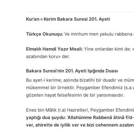
Kur’an-ı Kerim Bakara Suresi 201. Ayeti
Türkçe Okunuşu:
Ve minhum men yekulu rabbena ati
Elmalılı Hamdi Yazır Meali:
Yine onlardan kimi de: «
azabından koru» der.
Bakara Suresi’nin 201. Ayeti Işığında Duası
Bu ayet-i kerime, aslında bizatihi bir duadır ve müm
mükemmel bir örnektir. Peygamber Efendimiz (s.a.v)
gözeten hayat felsefesinin de bir yansımasıdır.
Enes bin Mâlik (r.a) Hazretleri, Peygamber Efendimi
yaptığı dua şuydu: ‘Allahümme Rabbenâ âtinâ fi’d-
ver, ahirette de iyilik ver ve bizi cehennem azabın