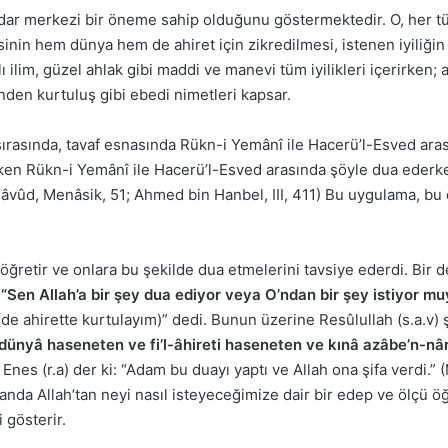
adar merkezi bir öneme sahip olduğunu göstermektedir. O, her tür
esinin hem dünya hem de ahiret için zikredilmesi, istenen iyiliğin
dalı ilim, güzel ahlak gibi maddi ve manevi tüm iyilikleri içerirken;
nden kurtuluş gibi ebedi nimetleri kapsar.
sırasında, tavaf esnasında Rükn-i Yemânî ile Hacerü’l-Esved aras
derken Rükn-i Yemânî ile Hacerü’l-Esved arasında şöyle dua ederke
Dâvûd, Menâsik, 51; Ahmed bin Hanbel, III, 411) Bu uygulama, b
retir ve onlara bu şekilde dua etmelerini tavsiye ederdi. Bir de
:
“Sen Allah’a bir şey dua ediyor veya O’ndan bir şey istiyor m
de ahirette kurtulayım)” dedi. Bunun üzerine Resûlullah (s.a.v)
ünyâ haseneten ve fi’l-âhireti haseneten ve kınâ azâbe’n-nâr’ 
Enes (r.a) der ki: “Adam bu duayı yaptı ve Allah ona şifa verdi.” (
da Allah’tan neyi nasıl isteyeceğimize dair bir edep ve ölçü öğr
 gösterir.