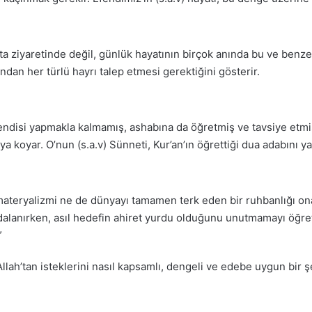
ta ziyaretinde değil, günlük hayatının birçok anında bu ve benz
’ndan her türlü hayrı talep etmesi gerektiğini gösterir.
endisi yapmakla kalmamış, ashabına da öğretmiş ve tavsiye etmi
 koyar. O’nun (s.a.v) Sünneti, Kur’an’ın öğrettiği dua adabını y
ateryalizmi ne de dünyayı tamamen terk eden bir ruhbanlığı ona
lanırken, asıl hedefin ahiret yurdu olduğunu unutmamayı öğreti
”
lah’tan isteklerini nasıl kapsamlı, dengeli ve edebe uygun bir ş