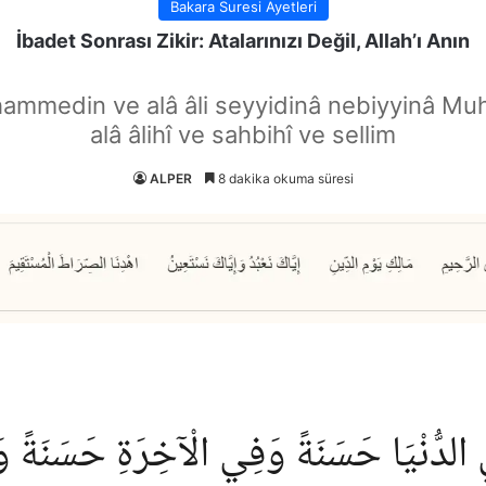
Bakara Suresi Ayetleri
İbadet Sonrası Zikir: Atalarınızı Değil, Allah’ı Anın
hammedin ve alâ âli seyyidinâ nebiyyinâ Mu
alâ âlihî ve sahbihî ve sellim
ALPER
8 dakika okuma süresi
ي الدُّنْيَا حَسَنَةً وَفِي الْآخِرَةِ حَسَنَةً وَق