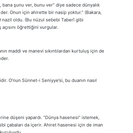
m, bana şunu ver, bunu ver” diye sadece dünyalık
der. Onun için ahirette bir nasip yoktur.” (Bakara,
 nazil oldu. (Bu nüzul sebebi Taberî gibi
açısını öğrettiğini vurgular.
uanın maddi ve manevi sıkıntılardan kurtuluş için de
eder.
dir. O’nun Sünnet-i Seniyye’si, bu duanın nasıl
rine düşeni yapardı. “Dünya hasenesi” istemek,
 çabaları da içerir. Ahiret hasenesi için de iman
 kuruluydu.