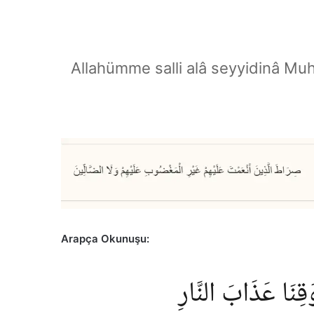
Allahümme salli alâ seyyidinâ Mu
Arapça Okunuşu:
ِنَا عَذَابَ النَّارِ