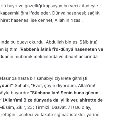
lü hayrı ve güzelliği kapsayan bu veciz ifadeyle
 kapsamlılığını ifade eder. Dünya hasenesi; sağlık,
 ahiret hasenesi ise cennet, Allah’ın rızası,
ında bu duayı okurdu. Abdullah bin es-Sâib (r.a)
n işittim:
‘Rabbenâ âtinâ fi’d-dünyâ haseneten ve
u duanın mübarek mekanlarda ve ibadet anlarında
fasında hasta bir sahabiyi ziyarete gitmişti.
uydun?”
Sahabi, “Evet, şöyle diyordum: Allah’ım!
 şöyle buyurdu:
“Sübhanallah! Senin buna gücün
(Allah’ım! Bize dünyada da iyilik ver, ahirette de
Müslim, Zikir, 23; Tirmizî, Daavât, 71) Bu olay,
ettiğini, aceleci ve takate sığmaz istekler yerine