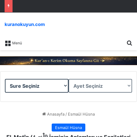
kuranokuyun.com
Ar
Menü
Sure
Ayet
Seçiniz
Seçiniz
Anasayfa
/
Esmaül Hüsna
Esmaül Hüsna