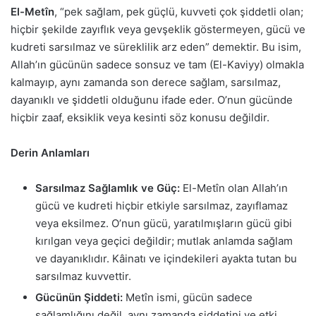
El-Metîn
, “pek sağlam, pek güçlü, kuvveti çok şiddetli olan;
hiçbir şekilde zayıflık veya gevşeklik göstermeyen, gücü ve
kudreti sarsılmaz ve süreklilik arz eden” demektir. Bu isim,
Allah’ın gücünün sadece sonsuz ve tam (El-Kaviyy) olmakla
kalmayıp, aynı zamanda son derece sağlam, sarsılmaz,
dayanıklı ve şiddetli olduğunu ifade eder. O’nun gücünde
hiçbir zaaf, eksiklik veya kesinti söz konusu değildir.
Derin Anlamları
Sarsılmaz Sağlamlık ve Güç:
El-Metîn olan Allah’ın
gücü ve kudreti hiçbir etkiyle sarsılmaz, zayıflamaz
veya eksilmez. O’nun gücü, yaratılmışların gücü gibi
kırılgan veya geçici değildir; mutlak anlamda sağlam
ve dayanıklıdır. Kâinatı ve içindekileri ayakta tutan bu
sarsılmaz kuvvettir.
Gücünün Şiddeti:
Metîn ismi, gücün sadece
sağlamlığını değil, aynı zamanda şiddetini ve etki