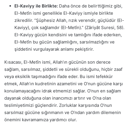
El-Kaviyy ile Birlikte:
Daha önce de belirttiğimiz gibi,
El-Metîn ismi genellikle El-Kaviyy ismiyle birlikte
zikredilir. “Şüphesiz Allah, rızık verendir, güçlüdür (El-
Kaviyy), çok sağlamdır (El-Metîn).” (Zâriyât Suresi, 58).
El-Kaviyy gücün kendisini ve tamlığını ifade ederken,
El-Metîn bu gücün sağlamlığını, sarsılmazlığını ve
şiddetini vurgulayarak anlamı pekiştirir.
Kısacası, El-Metîn ismi, Allah’ın gücünün son derece
sağlam, sarsılmaz, şiddetli ve sürekli olduğunu, hiçbir zaaf
veya eksiklik taşımadığını ifade eder. Bu ismi tefekkür
etmek, Allah’ın kudretinin azametini ve O’nun gücüne karşı
konulamayacağını idrak etmemizi sağlar. O’nun en sağlam
dayanak olduğuna olan inancımızı artırır ve O’na olan
teslimiyetimizi güçlendirir. Zorluklar karşısında O’nun
sarsılmaz gücüne sığınmanın ve O’ndan yardım dilemenin
önemini kavramamıza yardımcı olur.