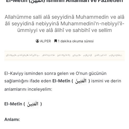
El-Metîn (الْمَتِينُ) İsminin Anlamları ve Faziletleri
Allahümme salli alâ seyyidinâ Muhammedin ve alâ
âli seyyidinâ nebiyyinâ Muhammedini'n-nebiyyi'il-
ümmiyyi ve alâ âlihî ve sahbihî ve sellim
ALPER
1 dakika okuma süresi
El-Kaviyy isminden sonra gelen ve O’nun gücünün
الْمَتِينُ
sağlamlığını ifade eden
El-Metîn (
)
ismini ve derin
anlamlarını inceleyelim:
الْمَتِينُ
El-Metîn (
)
Anlamı: