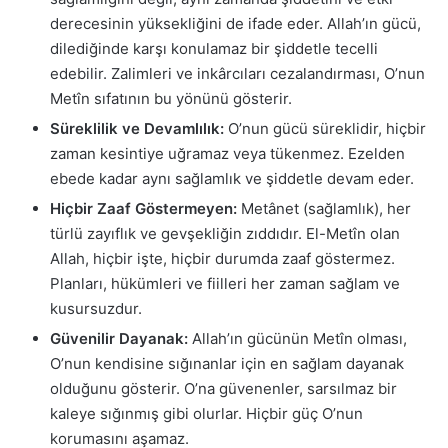
derecesinin yüksekliğini de ifade eder. Allah’ın gücü,
dilediğinde karşı konulamaz bir şiddetle tecelli
edebilir. Zalimleri ve inkârcıları cezalandırması, O’nun
Metîn sıfatının bu yönünü gösterir.
Süreklilik ve Devamlılık:
O’nun gücü süreklidir, hiçbir
zaman kesintiye uğramaz veya tükenmez. Ezelden
ebede kadar aynı sağlamlık ve şiddetle devam eder.
Hiçbir Zaaf Göstermeyen:
Metânet (sağlamlık), her
türlü zayıflık ve gevşekliğin zıddıdır. El-Metîn olan
Allah, hiçbir işte, hiçbir durumda zaaf göstermez.
Planları, hükümleri ve fiilleri her zaman sağlam ve
kusursuzdur.
Güvenilir Dayanak:
Allah’ın gücünün Metîn olması,
O’nun kendisine sığınanlar için en sağlam dayanak
olduğunu gösterir. O’na güvenenler, sarsılmaz bir
kaleye sığınmış gibi olurlar. Hiçbir güç O’nun
korumasını aşamaz.