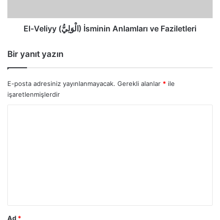
El-Veliyy (الْوَلِيُّ) İsminin Anlamları ve Faziletleri
Bir yanıt yazın
E-posta adresiniz yayınlanmayacak.
Gerekli alanlar
*
ile
işaretlenmişlerdir
Y
o
r
u
m
*
Ad
*