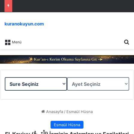
kuranokuyun.com
Ar
Menü
Sure
Ayet
Seçiniz
Seçiniz
Anasayfa
/
Esmaül Hüsna
Esmaül Hüsna