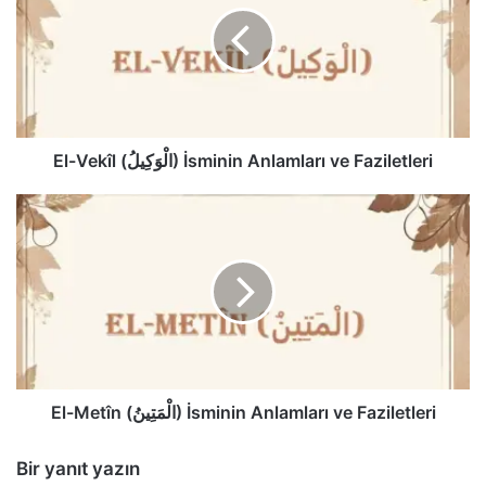
İsminin
Anlamları
ve
Faziletleri
El-Vekîl (الْوَكِيلُ) İsminin Anlamları ve Faziletleri
El-
Metîn
(الْمَتِينُ)
İsminin
Anlamları
ve
Faziletleri
El-Metîn (الْمَتِينُ) İsminin Anlamları ve Faziletleri
Bir yanıt yazın