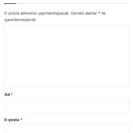
E-posta adresiniz yayınlanmayacak.
Gerekli alanlar
*
ile
işaretlenmişlerdir
Y
o
r
u
m
*
Ad
*
E-posta
*