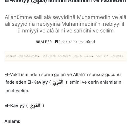
El-Kaviyy (الْقَوِيُّ) İsminin Anlamları ve Faziletleri
Allahümme salli alâ seyyidinâ Muhammedin ve alâ
âli seyyidinâ nebiyyinâ Muhammedini'n-nebiyyi'il-
ümmiyyi ve alâ âlihî ve sahbihî ve sellim
ALPER
1 dakika okuma süresi
El-Vekîl isminden sonra gelen ve Allah’ın sonsuz gücünü
الْقَوِيُّ
ifade eden
El-Kaviyy (
)
ismini ve derin anlamlarını
inceleyelim:
الْقَوِيُّ
El-Kaviyy (
)
Anlamı: