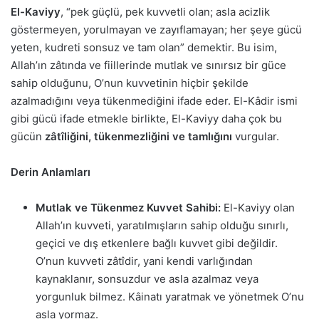
El-Kaviyy
, “pek güçlü, pek kuvvetli olan; asla acizlik
göstermeyen, yorulmayan ve zayıflamayan; her şeye gücü
yeten, kudreti sonsuz ve tam olan” demektir. Bu isim,
Allah’ın zâtında ve fiillerinde mutlak ve sınırsız bir güce
sahip olduğunu, O’nun kuvvetinin hiçbir şekilde
azalmadığını veya tükenmediğini ifade eder. El-Kâdir ismi
gibi gücü ifade etmekle birlikte, El-Kaviyy daha çok bu
gücün
zâtîliğini, tükenmezliğini ve tamlığını
vurgular.
Derin Anlamları
Mutlak ve Tükenmez Kuvvet Sahibi:
El-Kaviyy olan
Allah’ın kuvveti, yaratılmışların sahip olduğu sınırlı,
geçici ve dış etkenlere bağlı kuvvet gibi değildir.
O’nun kuvveti zâtîdir, yani kendi varlığından
kaynaklanır, sonsuzdur ve asla azalmaz veya
yorgunluk bilmez. Kâinatı yaratmak ve yönetmek O’nu
asla yormaz.