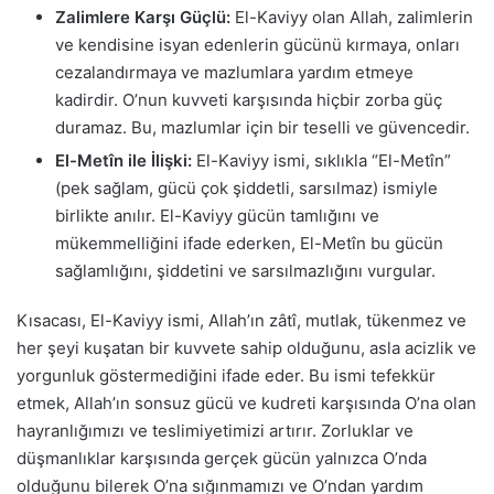
Zalimlere Karşı Güçlü:
El-Kaviyy olan Allah, zalimlerin
ve kendisine isyan edenlerin gücünü kırmaya, onları
cezalandırmaya ve mazlumlara yardım etmeye
kadirdir. O’nun kuvveti karşısında hiçbir zorba güç
duramaz. Bu, mazlumlar için bir teselli ve güvencedir.
El-Metîn ile İlişki:
El-Kaviyy ismi, sıklıkla “El-Metîn”
(pek sağlam, gücü çok şiddetli, sarsılmaz) ismiyle
birlikte anılır. El-Kaviyy gücün tamlığını ve
mükemmelliğini ifade ederken, El-Metîn bu gücün
sağlamlığını, şiddetini ve sarsılmazlığını vurgular.
Kısacası, El-Kaviyy ismi, Allah’ın zâtî, mutlak, tükenmez ve
her şeyi kuşatan bir kuvvete sahip olduğunu, asla acizlik ve
yorgunluk göstermediğini ifade eder. Bu ismi tefekkür
etmek, Allah’ın sonsuz gücü ve kudreti karşısında O’na olan
hayranlığımızı ve teslimiyetimizi artırır. Zorluklar ve
düşmanlıklar karşısında gerçek gücün yalnızca O’nda
olduğunu bilerek O’na sığınmamızı ve O’ndan yardım