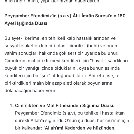
Allah’ındır. Allah, yaptıklarınızdan haberdardır.
Peygamber Efendimiz’in (s.a.v) Âl-i İmrân Suresi’nin 180.
Ayeti Işığında Duası
Bu ayet-i kerime, en tehlikeli kalp hastalıklarından ve
sosyal felaketlerden biri olan “cimrilik” (buhl) ve onun
vahim sonuçları hakkında çok sert bir uyarıda bulunur.
Cimrilerin, mal biriktirmeyi kendileri için “hayırlı” sandıkları
büyük bir yanılgı içinde olduklarını, oysa bunun aslında
kendileri için bir “şer” olduğunu bildirir. Ahirette ise, o
biriktirdikleri malın bir azap aleti olarak boyunlarına
dolanacağını haber verir.
Cimrilikten ve Mal Fitnesinden Sığınma Duası:
Peygamber Efendimiz (s.a.v), bu tehlikeli hastalıktan
sürekli Allah’a sığınırdı. O’nun şu duası her mü’min için
bir kalkandır:
“Allah’ım! Kederden ve hüzünden,