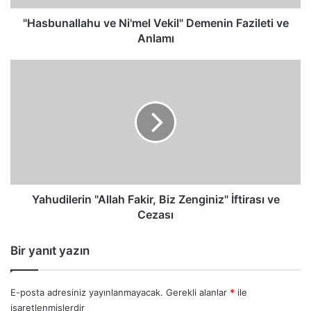
"Hasbunallahu ve Ni'mel Vekil" Demenin Fazileti ve
Anlamı
Yahudilerin
"Allah
Fakir,
Biz
Zenginiz"
İftirası
ve
Cezası
Yahudilerin "Allah Fakir, Biz Zenginiz" İftirası ve
Cezası
Bir yanıt yazın
E-posta adresiniz yayınlanmayacak.
Gerekli alanlar
*
ile
işaretlenmişlerdir