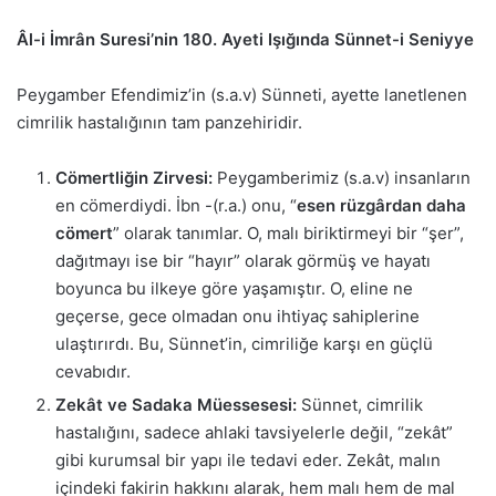
Âl-i İmrân Suresi’nin 180. Ayeti Işığında Sünnet-i Seniyye
Peygamber Efendimiz’in (s.a.v) Sünneti, ayette lanetlenen
cimrilik hastalığının tam panzehiridir.
Cömertliğin Zirvesi:
Peygamberimiz (s.a.v) insanların
en cömerdiydi. İbn -(r.a.) onu, “
esen rüzgârdan daha
cömert
” olarak tanımlar. O, malı biriktirmeyi bir “şer”,
dağıtmayı ise bir “hayır” olarak görmüş ve hayatı
boyunca bu ilkeye göre yaşamıştır. O, eline ne
geçerse, gece olmadan onu ihtiyaç sahiplerine
ulaştırırdı. Bu, Sünnet’in, cimriliğe karşı en güçlü
cevabıdır.
Zekât ve Sadaka Müessesesi:
Sünnet, cimrilik
hastalığını, sadece ahlaki tavsiyelerle değil, “zekât”
gibi kurumsal bir yapı ile tedavi eder. Zekât, malın
içindeki fakirin hakkını alarak, hem malı hem de mal