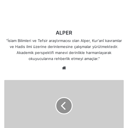
ALPER
"İslam Bilimleri ve Tefsir araştırmacısı olan Alper, Kur'anî kavramlar
ve Hadis ilmi üzerine derinlemesine çalışmalar yürütmektedir.
Akademik perspektifi manevi derinlikle harmanlayarak
okuyucularına rehberlik etmeyi amaçlar."
Web
sitesi
"Hasbunallahu
ve
Ni'mel
Vekil"
Demenin
Fazileti
ve
Anlamı