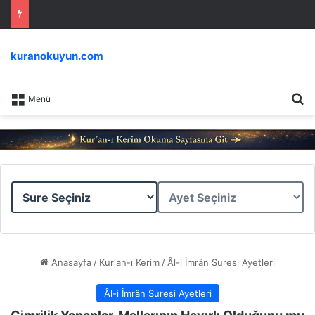
kuranokuyun.com
Ar
Menü
Sure
Ayet
Seçiniz
Seçiniz
Anasayfa
/
Kur'an-ı Kerim
/
Âl-i İmrân Suresi Ayetleri
Âl-i İmrân Suresi Ayetleri