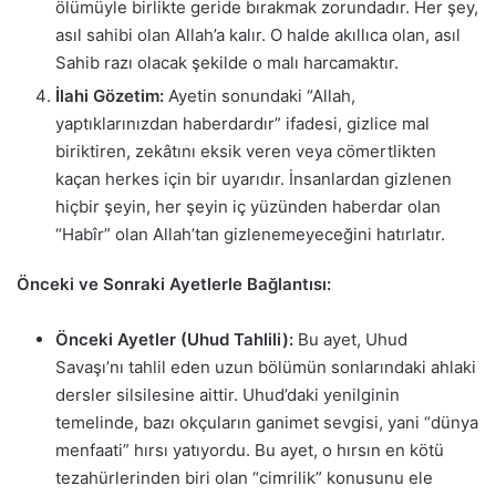
ölümüyle birlikte geride bırakmak zorundadır. Her şey,
asıl sahibi olan Allah’a kalır. O halde akıllıca olan, asıl
Sahib razı olacak şekilde o malı harcamaktır.
İlahi Gözetim:
Ayetin sonundaki “Allah,
yaptıklarınızdan haberdardır” ifadesi, gizlice mal
biriktiren, zekâtını eksik veren veya cömertlikten
kaçan herkes için bir uyarıdır. İnsanlardan gizlenen
hiçbir şeyin, her şeyin iç yüzünden haberdar olan
“Habîr” olan Allah’tan gizlenemeyeceğini hatırlatır.
Önceki ve Sonraki Ayetlerle Bağlantısı:
Önceki Ayetler (Uhud Tahlili):
Bu ayet, Uhud
Savaşı’nı tahlil eden uzun bölümün sonlarındaki ahlaki
dersler silsilesine aittir. Uhud’daki yenilginin
temelinde, bazı okçuların ganimet sevgisi, yani “dünya
menfaati” hırsı yatıyordu. Bu ayet, o hırsın en kötü
tezahürlerinden biri olan “cimrilik” konusunu ele