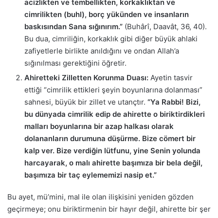
acizlikten ve tembellikten, korkaklıktan ve
cimrilikten (buhl), borç yükünden ve insanların
baskısından Sana sığınırım.”
(Buhârî, Daavât, 36, 40).
Bu dua, cimriliğin, korkaklık gibi diğer büyük ahlaki
zafiyetlerle birlikte anıldığını ve ondan Allah’a
sığınılması gerektiğini öğretir.
Ahiretteki Zilletten Korunma Duası:
Ayetin tasvir
ettiği “cimrilik ettikleri şeyin boyunlarına dolanması”
sahnesi, büyük bir zillet ve utançtır.
“Ya Rabbi! Bizi,
bu dünyada cimrilik edip de ahirette o biriktirdikleri
malları boyunlarına bir azap halkası olarak
dolananların durumuna düşürme. Bize cömert bir
kalp ver. Bize verdiğin lütfunu, yine Senin yolunda
harcayarak, o malı ahirette başımıza bir bela değil,
başımıza bir taç eylememizi nasip et.”
Bu ayet, mü’mini, mal ile olan ilişkisini yeniden gözden
geçirmeye; onu biriktirmenin bir hayır değil, ahirette bir şer