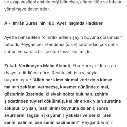
ve azap vesilesi olabileceği bilinciyle, cömertliğe ve infaka
yönelmeye davet eder.
Âl-i İmrân Suresi’nin 180. Ayeti Işığında Hadisler
Ayette bahsedilen “cimrilik edilen şeyin boyuna dolanması”
tehdidi, Peygamber Efendimiz (s.a.v) tarafından çok daha
somut ve sarsıcı bir şekilde tasvir edilmiştir.
Zekâtı Verilmeyen Malın Akıbeti:
Ebu Hureyre’den (r.a.)
rivayet edildiğine göre, Resûlullah (s.a.v) şöyle
buyurmuştur:
“Allah her kime bir mal verir de o kimse
malının zekâtını vermezse, kıyamet gününde o mal,
gözlerinin üzerinde iki siyah nokta bulunan, zehirin
şiddetinden tüyleri dökülmüş, kel bir erkek yılan suretine
sokulur. O yılan, (sahibinin) boynuna dolanır, sonra
avurtlarını (ağzının iki yanını) yakalar ve der ki: ‘Ben
senin malınım, ben senin hazinenim!'”
Peygamberimiz