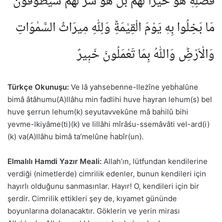
فَضْلِه۪ هُوَ خَيْرًا لَهُمْؕ بَلْ هُوَ شَرٌّ لَهُمْؕ سَيُطَوَّقُونَ
مَا بَخِلُوا بِه۪ يَوْمَ الْقِيٰمَةِؕ وَلِلّٰهِ م۪يرَاثُ السَّمٰوَاتِ
وَالْاَرْضِؕ وَاللّٰهُ بِمَا تَعْمَلُونَ خَب۪يرٌ
Türkçe Okunuşu:
Ve lâ yahsebenne-lleżîne yebḣalûne
bimâ âtâhumu(A)llâhu min fadlihi huve ḣayran lehum(s) bel
huve şerrun lehum(k) seyutavvekûne mâ baḣilû bihi
yevme-lkiyâme(ti)(k) ve lillâhi mîrâśu-ssemâvâti vel-ard(i)
(k) va(A)llâhu bimâ ta’melûne ḣabîr(un).
Elmalılı Hamdi Yazır Meali:
Allah’ın, lütfundan kendilerine
verdiği (nimetlerde) cimrilik edenler, bunun kendileri için
hayırlı olduğunu sanmasınlar. Hayır! O, kendileri için bir
şerdir. Cimrilik ettikleri şey de, kıyamet gününde
boyunlarına dolanacaktır. Göklerin ve yerin mirası