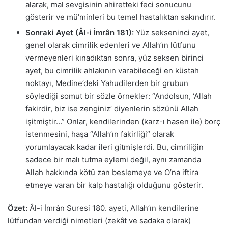
alarak, mal sevgisinin ahiretteki feci sonucunu
gösterir ve mü’minleri bu temel hastalıktan sakındırır.
Sonraki Ayet (Âl-i İmrân 181):
Yüz sekseninci ayet,
genel olarak cimrilik edenleri ve Allah’ın lütfunu
vermeyenleri kınadıktan sonra, yüz seksen birinci
ayet, bu cimrilik ahlakının varabileceği en küstah
noktayı, Medine’deki Yahudilerden bir grubun
söylediği somut bir sözle örnekler: “Andolsun, ‘Allah
fakirdir, biz ise zenginiz’ diyenlerin sözünü Allah
işitmiştir…” Onlar, kendilerinden (karz-ı hasen ile) borç
istenmesini, haşa “Allah’ın fakirliği” olarak
yorumlayacak kadar ileri gitmişlerdi. Bu, cimriliğin
sadece bir malı tutma eylemi değil, aynı zamanda
Allah hakkında kötü zan beslemeye ve O’na iftira
etmeye varan bir kalp hastalığı olduğunu gösterir.
Özet:
Âl-i İmrân Suresi 180. ayeti, Allah’ın kendilerine
lütfundan verdiği nimetleri (zekât ve sadaka olarak)