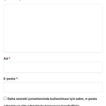
Y
o
r
u
m
*
Ad
*
E-posta
*
Daha sonraki yorumlarımda kullanılması için adım, e-posta
adresim ve site adresim bu tarayıcıya kaydedilsin.