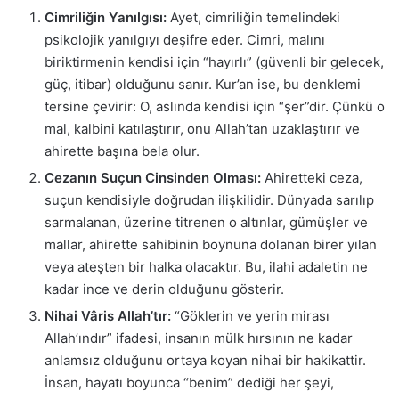
Cimriliğin Yanılgısı:
Ayet, cimriliğin temelindeki
psikolojik yanılgıyı deşifre eder. Cimri, malını
biriktirmenin kendisi için “hayırlı” (güvenli bir gelecek,
güç, itibar) olduğunu sanır. Kur’an ise, bu denklemi
tersine çevirir: O, aslında kendisi için “şer”dir. Çünkü o
mal, kalbini katılaştırır, onu Allah’tan uzaklaştırır ve
ahirette başına bela olur.
Cezanın Suçun Cinsinden Olması:
Ahiretteki ceza,
suçun kendisiyle doğrudan ilişkilidir. Dünyada sarılıp
sarmalanan, üzerine titrenen o altınlar, gümüşler ve
mallar, ahirette sahibinin boynuna dolanan birer yılan
veya ateşten bir halka olacaktır. Bu, ilahi adaletin ne
kadar ince ve derin olduğunu gösterir.
Nihai Vâris Allah’tır:
“Göklerin ve yerin mirası
Allah’ındır” ifadesi, insanın mülk hırsının ne kadar
anlamsız olduğunu ortaya koyan nihai bir hakikattir.
İnsan, hayatı boyunca “benim” dediği her şeyi,