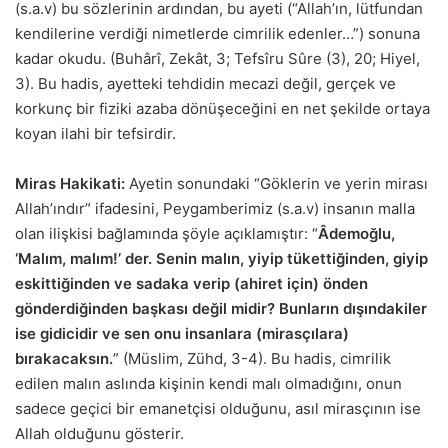
(s.a.v) bu sözlerinin ardından, bu ayeti (“Allah’ın, lütfundan
kendilerine verdiği nimetlerde cimrilik edenler…”) sonuna
kadar okudu. (Buhârî, Zekât, 3; Tefsîru Sûre (3), 20; Hiyel,
3). Bu hadis, ayetteki tehdidin mecazi değil, gerçek ve
korkunç bir fiziki azaba dönüşeceğini en net şekilde ortaya
koyan ilahi bir tefsirdir.
Miras Hakikati:
Ayetin sonundaki “Göklerin ve yerin mirası
Allah’ındır” ifadesini, Peygamberimiz (s.a.v) insanın malla
olan ilişkisi bağlamında şöyle açıklamıştır: “
Âdemoğlu,
‘Malım, malım!’ der. Senin malın, yiyip tükettiğinden, giyip
eskittiğinden ve sadaka verip (ahiret için) önden
gönderdiğinden başkası değil midir? Bunların dışındakiler
ise gidicidir ve sen onu insanlara (mirasçılara)
bırakacaksın.
” (Müslim, Zühd, 3-4). Bu hadis, cimrilik
edilen malın aslında kişinin kendi malı olmadığını, onun
sadece geçici bir emanetçisi olduğunu, asıl mirasçının ise
Allah olduğunu gösterir.