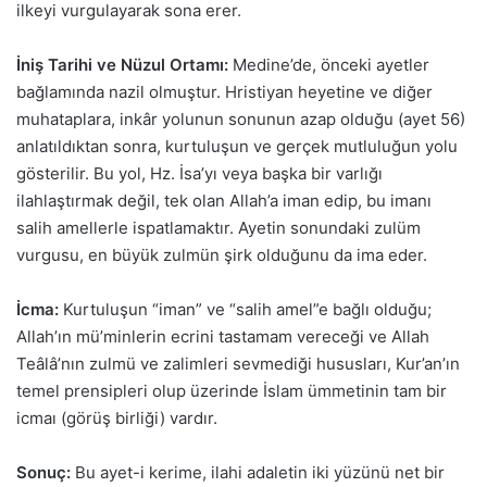
ilkeyi vurgulayarak sona erer.
İniş Tarihi ve Nüzul Ortamı:
Medine’de, önceki ayetler
bağlamında nazil olmuştur. Hristiyan heyetine ve diğer
muhataplara, inkâr yolunun sonunun azap olduğu (ayet 56)
anlatıldıktan sonra, kurtuluşun ve gerçek mutluluğun yolu
gösterilir. Bu yol, Hz. İsa’yı veya başka bir varlığı
ilahlaştırmak değil, tek olan Allah’a iman edip, bu imanı
salih amellerle ispatlamaktır. Ayetin sonundaki zulüm
vurgusu, en büyük zulmün şirk olduğunu da ima eder.
İcma:
Kurtuluşun “iman” ve “salih amel”e bağlı olduğu;
Allah’ın mü’minlerin ecrini tastamam vereceği ve Allah
Teâlâ’nın zulmü ve zalimleri sevmediği hususları, Kur’an’ın
temel prensipleri olup üzerinde İslam ümmetinin tam bir
icmaı (görüş birliği) vardır.
Sonuç:
Bu ayet-i kerime, ilahi adaletin iki yüzünü net bir