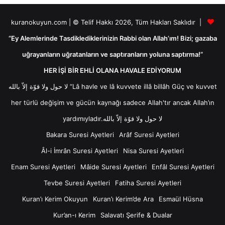
kuranokuyun.com | © Telif Hakkı 2026, Tüm Hakları Saklıdır |
“Ey Alemlerinde Tasdiklediklerinizin Rabbi olan Allah’ım! Bizi; gazaba
uğrayanların uğratanların ve saptıranların yoluna saptırma!”
HER İŞİ BİR EHLİ OLANA HAVALE EDİYORUM
لا حول ولا قوّة إلاّ بالله “Lâ havle ve lâ kuvvete illâ billâh Güç ve kuvvet
her türlü değişim ve gücün kaynağı sadece Allah'tır ancak Allah’ın
yardımıyladır.لا حول ولا قوّة إلاّ بالله
Bakara Suresi Ayetleri
Arâf Suresi Ayetleri
Âl-i İmrân Suresi Ayetleri
Nisa Suresi Ayetleri
Enam Suresi Ayetleri
Mâide Suresi Ayetleri
Enfâl Suresi Ayetleri
Tevbe Suresi Ayetleri
Fatiha Suresi Ayetleri
Kuran’ı Kerim Okuyun
Kuran’ı Kerim’de Ara
Esmaül Hüsna
Kur’an-ı Kerim
Salavatı Şerife & Dualar