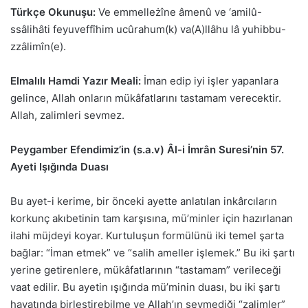
Türkçe Okunuşu:
Ve emmelleżîne âmenû ve ‘amilû-
ssâlihâti feyuveffîhim ucûrahum(k) va(A)llâhu lâ yuhibbu-
zzâlimîn(e).
Elmalılı Hamdi Yazır Meali:
İman edip iyi işler yapanlara
gelince, Allah onların mükâfatlarını tastamam verecektir.
Allah, zalimleri sevmez.
Peygamber Efendimiz’in (s.a.v) Âl-i İmrân Suresi’nin 57.
Ayeti Işığında Duası
Bu ayet-i kerime, bir önceki ayette anlatılan inkârcıların
korkunç akıbetinin tam karşısına, mü’minler için hazırlanan
ilahi müjdeyi koyar. Kurtuluşun formülünü iki temel şarta
bağlar: “İman etmek” ve “salih ameller işlemek.” Bu iki şartı
yerine getirenlere, mükâfatlarının “tastamam” verileceği
vaat edilir. Bu ayetin ışığında mü’minin duası, bu iki şartı
hayatında birleştirebilme ve Allah’ın sevmediği “zalimler”