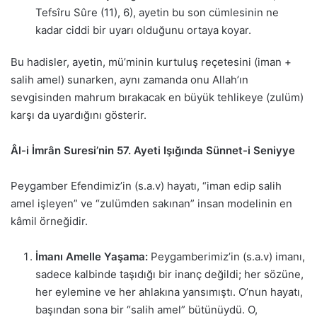
Tefsîru Sûre (11), 6), ayetin bu son cümlesinin ne
kadar ciddi bir uyarı olduğunu ortaya koyar.
Bu hadisler, ayetin, mü’minin kurtuluş reçetesini (iman +
salih amel) sunarken, aynı zamanda onu Allah’ın
sevgisinden mahrum bırakacak en büyük tehlikeye (zulüm)
karşı da uyardığını gösterir.
Âl-i İmrân Suresi’nin 57. Ayeti Işığında Sünnet-i Seniyye
Peygamber Efendimiz’in (s.a.v) hayatı, “iman edip salih
amel işleyen” ve “zulümden sakınan” insan modelinin en
kâmil örneğidir.
İmanı Amelle Yaşama:
Peygamberimiz’in (s.a.v) imanı,
sadece kalbinde taşıdığı bir inanç değildi; her sözüne,
her eylemine ve her ahlakına yansımıştı. O’nun hayatı,
başından sona bir “salih amel” bütünüydü. O,