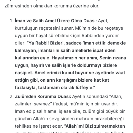
zümresinden olmaktan korunma üzerine olur.
İman ve Salih Amel Üzere Olma Duası:
Ayet,
kurtuluşun reçetesini sunar. Mü’min de bu reçeteye
uygun bir hayat sürebilmek için Rabbinden yardım
diler:
“Ya Rabbi! Bizleri, sadece ‘iman ettik’ demekle
kalmayan, imanlarını salih amellerle ispat eden
kullarından eyle. Hayatımızın her anını, Senin rızana
uygun, hayırlı ve salih işlerle doldurmayı bizlere
nasip et. Amellerimizi kabul buyur ve ayetinde vaat
ettiğin gibi, onların karşılığını bizlere kat kat
fazlasıyla, tastamam olarak lütfeyle.”
Zulümden Korunma Duası:
Ayetin sonundaki “Allah,
zalimleri sevmez” ifadesi, mü’min için bir uyarıdır.
İman edip salih amel işlese bile, zulüm gibi büyük bir
günahın Allah’ın sevgisinden mahrum bırakabileceği
tehlikesine işaret eder.
“Allah’ım! Bizi zulmetmekten