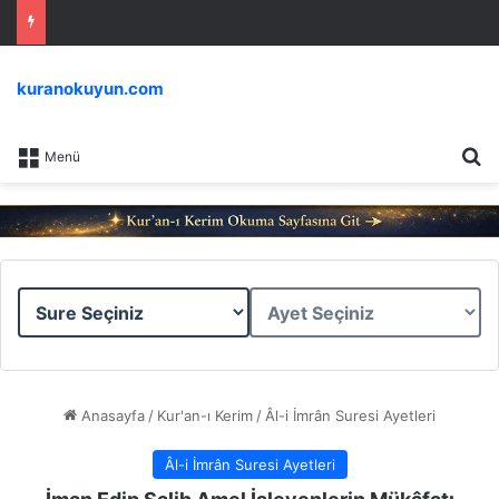
kuranokuyun.com
Ar
Menü
Sure
Ayet
Seçiniz
Seçiniz
Anasayfa
/
Kur'an-ı Kerim
/
Âl-i İmrân Suresi Ayetleri
Âl-i İmrân Suresi Ayetleri