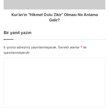
Gelir?
Kur'an'ın "Hikmet Dolu Zikir" Olması Ne Anlama
Gelir?
Bir yanıt yazın
E-posta adresiniz yayınlanmayacak.
Gerekli alanlar
*
ile
işaretlenmişlerdir
Y
o
r
u
m
*