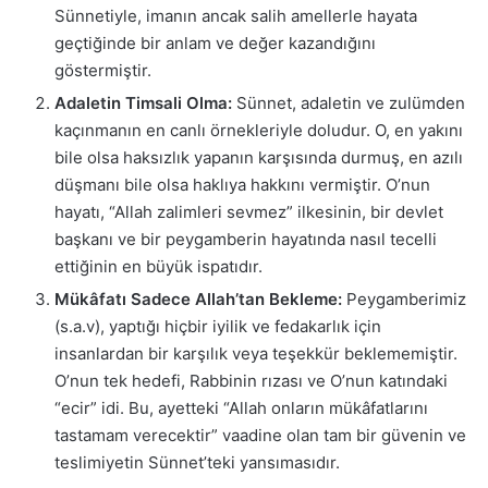
Sünnetiyle, imanın ancak salih amellerle hayata
geçtiğinde bir anlam ve değer kazandığını
göstermiştir.
Adaletin Timsali Olma:
Sünnet, adaletin ve zulümden
kaçınmanın en canlı örnekleriyle doludur. O, en yakını
bile olsa haksızlık yapanın karşısında durmuş, en azılı
düşmanı bile olsa haklıya hakkını vermiştir. O’nun
hayatı, “Allah zalimleri sevmez” ilkesinin, bir devlet
başkanı ve bir peygamberin hayatında nasıl tecelli
ettiğinin en büyük ispatıdır.
Mükâfatı Sadece Allah’tan Bekleme:
Peygamberimiz
(s.a.v), yaptığı hiçbir iyilik ve fedakarlık için
insanlardan bir karşılık veya teşekkür beklememiştir.
O’nun tek hedefi, Rabbinin rızası ve O’nun katındaki
“ecir” idi. Bu, ayetteki “Allah onların mükâfatlarını
tastamam verecektir” vaadine olan tam bir güvenin ve
teslimiyetin Sünnet’teki yansımasıdır.