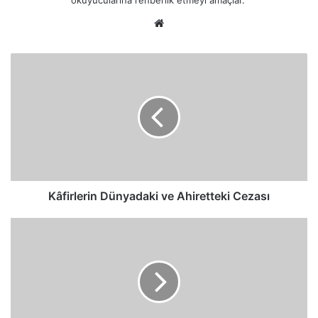
okuyucularına rehberlik etmeyi amaçlar."
Web
sitesi
Kâfirlerin
Dünyadaki
ve
Ahiretteki
Cezası
Kâfirlerin Dünyadaki ve Ahiretteki Cezası
Kur'an'ın
"Hikmet
Dolu
Zikir"
Olması
Ne
Anlama