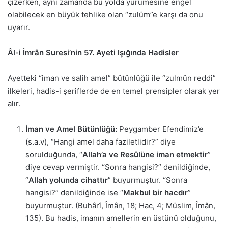
çizerken, aynı zamanda bu yolda yürümesine engel
olabilecek en büyük tehlike olan “zulüm”e karşı da onu
uyarır.
Âl-i İmrân Suresi’nin 57. Ayeti Işığında Hadisler
Ayetteki “iman ve salih amel” bütünlüğü ile “zulmün reddi”
ilkeleri, hadis-i şeriflerde de en temel prensipler olarak yer
alır.
İman ve Amel Bütünlüğü:
Peygamber Efendimiz’e
(s.a.v), “Hangi amel daha faziletlidir?” diye
sorulduğunda, “
Allah’a ve Resûlüne iman etmektir
”
diye cevap vermiştir. “Sonra hangisi?” denildiğinde,
“
Allah yolunda cihattır
” buyurmuştur. “Sonra
hangisi?” denildiğinde ise “
Makbul bir hacdır
”
buyurmuştur. (Buhârî, Îmân, 18; Hac, 4; Müslim, Îmân,
135). Bu hadis, imanın amellerin en üstünü olduğunu,