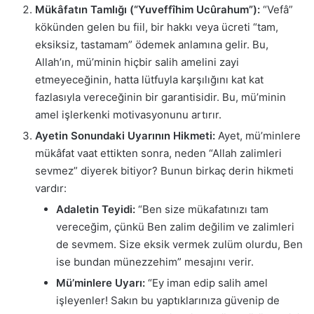
Mükâfatın Tamlığı (“Yuveffîhim Ucûrahum”):
“Vefâ”
kökünden gelen bu fiil, bir hakkı veya ücreti “tam,
eksiksiz, tastamam” ödemek anlamına gelir. Bu,
Allah’ın, mü’minin hiçbir salih amelini zayi
etmeyeceğinin, hatta lütfuyla karşılığını kat kat
fazlasıyla vereceğinin bir garantisidir. Bu, mü’minin
amel işlerkenki motivasyonunu artırır.
Ayetin Sonundaki Uyarının Hikmeti:
Ayet, mü’minlere
mükâfat vaat ettikten sonra, neden “Allah zalimleri
sevmez” diyerek bitiyor? Bunun birkaç derin hikmeti
vardır:
Adaletin Teyidi:
“Ben size mükafatınızı tam
vereceğim, çünkü Ben zalim değilim ve zalimleri
de sevmem. Size eksik vermek zulüm olurdu, Ben
ise bundan münezzehim” mesajını verir.
Mü’minlere Uyarı:
“Ey iman edip salih amel
işleyenler! Sakın bu yaptıklarınıza güvenip de