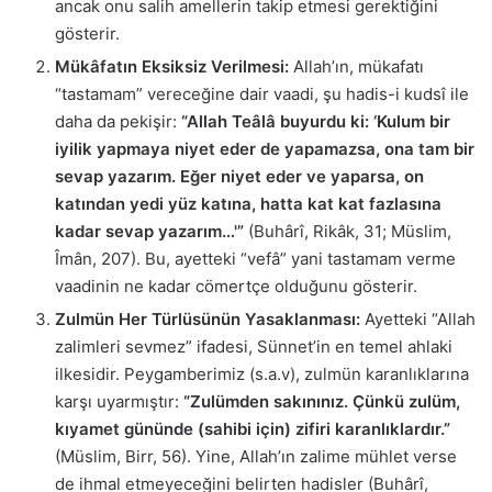
ancak onu salih amellerin takip etmesi gerektiğini
gösterir.
Mükâfatın Eksiksiz Verilmesi:
Allah’ın, mükafatı
“tastamam” vereceğine dair vaadi, şu hadis-i kudsî ile
daha da pekişir:
“Allah Teâlâ buyurdu ki: ‘Kulum bir
iyilik yapmaya niyet eder de yapamazsa, ona tam bir
sevap yazarım. Eğer niyet eder ve yaparsa, on
katından yedi yüz katına, hatta kat kat fazlasına
kadar sevap yazarım…'”
(Buhârî, Rikâk, 31; Müslim,
Îmân, 207). Bu, ayetteki “vefâ” yani tastamam verme
vaadinin ne kadar cömertçe olduğunu gösterir.
Zulmün Her Türlüsünün Yasaklanması:
Ayetteki “Allah
zalimleri sevmez” ifadesi, Sünnet’in en temel ahlaki
ilkesidir. Peygamberimiz (s.a.v), zulmün karanlıklarına
karşı uyarmıştır:
“Zulümden sakınınız. Çünkü zulüm,
kıyamet gününde (sahibi için) zifiri karanlıklardır.”
(Müslim, Birr, 56). Yine, Allah’ın zalime mühlet verse
de ihmal etmeyeceğini belirten hadisler (Buhârî,