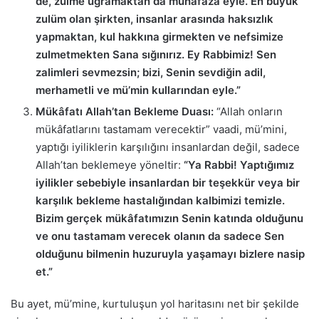
de, zulme uğramaktan da muhafaza eyle. En büyük
zulüm olan şirkten, insanlar arasında haksızlık
yapmaktan, kul hakkına girmekten ve nefsimize
zulmetmekten Sana sığınırız. Ey Rabbimiz! Sen
zalimleri sevmezsin; bizi, Senin sevdiğin adil,
merhametli ve mü’min kullarından eyle.”
Mükâfatı Allah’tan Bekleme Duası:
“Allah onların
mükâfatlarını tastamam verecektir” vaadi, mü’mini,
yaptığı iyiliklerin karşılığını insanlardan değil, sadece
Allah’tan beklemeye yöneltir:
“Ya Rabbi! Yaptığımız
iyilikler sebebiyle insanlardan bir teşekkür veya bir
karşılık bekleme hastalığından kalbimizi temizle.
Bizim gerçek mükâfatımızın Senin katında olduğunu
ve onu tastamam verecek olanın da sadece Sen
olduğunu bilmenin huzuruyla yaşamayı bizlere nasip
et.”
Bu ayet, mü’mine, kurtuluşun yol haritasını net bir şekilde