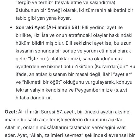
“terğîb ve terhîb” (teşvik etme ve sakındırma)
üslubunun bir örneği olarak, iki zümrenin akıbetini bir
tablo gibi yan yana koyar.
Sonraki Ayet (Âl-i İmrân 58):
Elli yedinci ayet ile
birlikte, Hz. İsa ve onun etrafındaki olaylar hakkındaki
hüküm bildirilmiş olur. Elli sekizinci ayet ise, bu uzun
kıssanın sonunda bir sonuç ve yorum cümlesi olarak
gelir: “İşte bu (anlattıklarımız), sana okuduğumuz
âyetlerden ve hikmet dolu Zikir’den (Kur’an’dan)dir.” Bu
ifade, anlatılan kıssanın bir masal değil, ilahi “ayetler”
ve “hikmetli bir öğüt” olduğunu vurgulayarak, konuyu
tekrar vahyin kendisine ve Peygamberimiz’e (s.a.v)
hitaba döndürür.
Özet:
Âl-i İmrân Suresi 57. ayeti, bir önceki ayetin aksine,
iman edip salih ameller işleyenlerin durumunu açıklar.
Allah’ın, onların mükâfatlarını tastamam vereceğini vaat
eder. Ayet, “Allah, zalimleri sevmez” şeklindeki evrensel bir