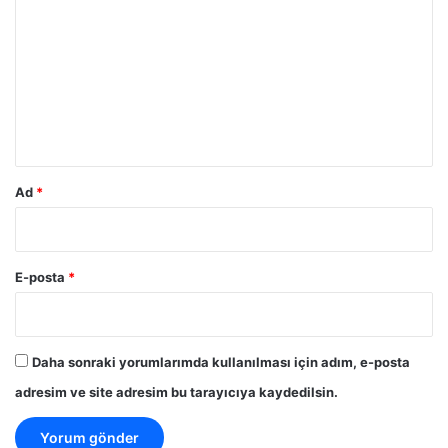
o
r
u
m
*
Ad
*
E-posta
*
Daha sonraki yorumlarımda kullanılması için adım, e-posta
adresim ve site adresim bu tarayıcıya kaydedilsin.