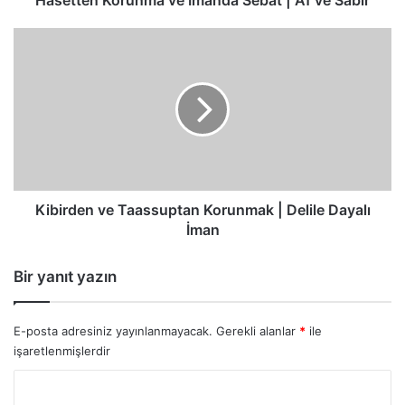
Hasetten Korunma ve İmanda Sebat | Af ve Sabır
Kibirden
ve
Taassuptan
Korunmak
|
Delile
Dayalı
İman
Kibirden ve Taassuptan Korunmak | Delile Dayalı
İman
Bir yanıt yazın
E-posta adresiniz yayınlanmayacak.
Gerekli alanlar
*
ile
işaretlenmişlerdir
Y