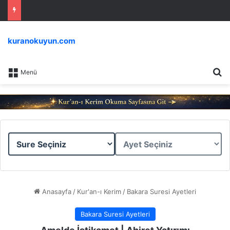
kuranokuyun.com
Ar
Menü
Sure
Ayet
Seçiniz
Seçiniz
Anasayfa
/
Kur'an-ı Kerim
/
Bakara Suresi Ayetleri
Bakara Suresi Ayetleri