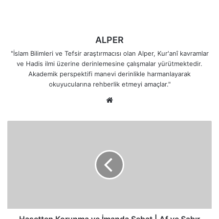
ALPER
"İslam Bilimleri ve Tefsir araştırmacısı olan Alper, Kur'anî kavramlar
ve Hadis ilmi üzerine derinlemesine çalışmalar yürütmektedir.
Akademik perspektifi manevi derinlikle harmanlayarak
okuyucularına rehberlik etmeyi amaçlar."
Web
sitesi
Hasetten
Korunma
ve
İmanda
Sebat
|
Af
ve
Sabır