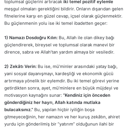
toplumsal güçlerini artıracak
iki temel pozitif eylemle
meşgul olmaları gerektiğini bildirir. Onların dışarıdan gelen
fitnelerine karşı en güzel cevap, içsel olarak güçlenmektir.
Bu güçlenmenin yolu ise iki temel ibadetten geçer:
1) Namazı Dosdoğru Kılın:
Bu, Allah ile olan dikey bağı
güçlendirerek, bireysel ve toplumsal olarak manevi bir
dirence, sabra ve Allah’tan yardım almaya bir vesiledir.
2) Zekâtı Verin:
Bu ise, mü’minler arasındaki yatay bağı,
yani sosyal dayanışmayı, kardeşliği ve ekonomik gücü
artırmaya yönelik bir eylemdir. Bu iki temel görevi yerine
getirdikten sonra, ayet, mü’minlere en büyük müjdeyi ve
motivasyon kaynağını sunar:
“Kendiniz için önceden
gönderdiğiniz her hayrı, Allah katında mutlaka
bulacaksınız.”
Bu, yapılan hiçbir iyiliğin boşa
gitmeyeceğinin, her namazın ve her kuruş zekâtın, ahiret
yurdu için gönderilmiş bir “yatırım” olduğunun ilahi bir