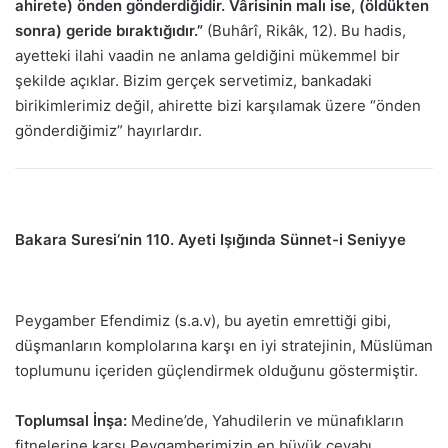
ahirete) önden gönderdiğidir. Vârisinin malı ise, (öldükten
sonra) geride bıraktığıdır.”
(Buhârî, Rikâk, 12). Bu hadis,
ayetteki ilahi vaadin ne anlama geldiğini mükemmel bir
şekilde açıklar. Bizim gerçek servetimiz, bankadaki
birikimlerimiz değil, ahirette bizi karşılamak üzere “önden
gönderdiğimiz” hayırlardır.
Bakara Suresi’nin 110. Ayeti Işığında Sünnet-i Seniyye
Peygamber Efendimiz (s.a.v), bu ayetin emrettiği gibi,
düşmanların komplolarına karşı en iyi stratejinin, Müslüman
toplumunu içeriden güçlendirmek olduğunu göstermiştir.
Toplumsal İnşa:
Medine’de, Yahudilerin ve münafıkların
fitnelerine karşı Peygamberimizin en büyük cevabı,