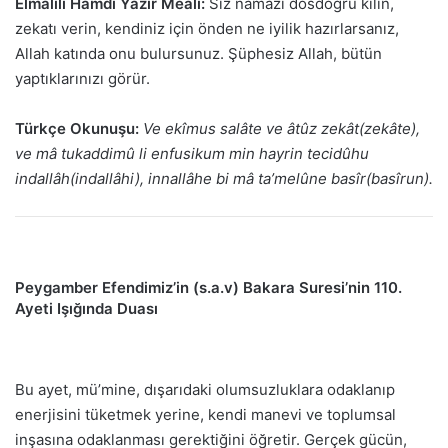
Elmalılı Hamdi Yazır Meali:
Siz namazı dosdoğru kılın,
zekatı verin, kendiniz için önden ne iyilik hazırlarsanız,
Allah katında onu bulursunuz. Şüphesiz Allah, bütün
yaptıklarınızı görür.
Türkçe Okunuşu:
Ve ekîmus salâte ve âtûz zekât(zekâte),
ve mâ tukaddimû li enfusikum min hayrin tecidûhu
indallâh(indallâhi), innallâhe bi mâ ta’melûne basîr(basîrun).
Peygamber Efendimiz’in (s.a.v) Bakara Suresi’nin 110.
Ayeti Işığında Duası
Bu ayet, mü’mine, dışarıdaki olumsuzluklara odaklanıp
enerjisini tüketmek yerine, kendi manevi ve toplumsal
inşasına odaklanması gerektiğini öğretir. Gerçek gücün,