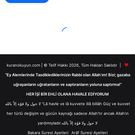
kuranokuyun.com | © Telif Hakkı 2026, Tüm Hakları Saklıdır |
“Ey Alemlerinde Tasdiklediklerinizin Rabbi olan Allah’ım! Bizi; gazaba
uğrayanların uğratanların ve saptıranların yoluna saptırma!”
HER İŞİ BİR EHLİ OLANA HAVALE EDİYORUM
لا حول ولا قوّة إلاّ بالله “Lâ havle ve lâ kuvvete illâ billâh Güç ve kuvvet
her türlü değişim ve gücün kaynağı sadece Allah'tır ancak Allah’ın
yardımıyladır.لا حول ولا قوّة إلاّ بالله
Bakara Suresi Ayetleri
Arâf Suresi Ayetleri