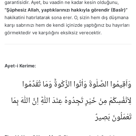
garantisidir. Ayet, bu vaadin ne kadar kesin olduğunu,
“Şüphesiz Allah, yaptıklarınızı hakkıyla görendir (Basîr)”
hakikatini hatırlatarak sona erer. O, sizin hem dış düşmana
karşı sabrınızı hem de kendi içinizde yaptığınız bu hayırları
görmektedir ve karşılığını eksiksiz verecektir.
Ayet-i Kerime:
وَاَق۪يمُوا الصَّلٰوةَ وَاٰتُوا الزَّكٰوةَؕ وَمَا تُقَدِّمُوا
لِاَنْفُسِكُمْ مِنْ خَيْرٍ تَجِدُوهُ عِنْدَ اللّٰهِؕ اِنَّ اللّٰهَ بِمَا
تَعْمَلُونَ بَص۪يرٌ