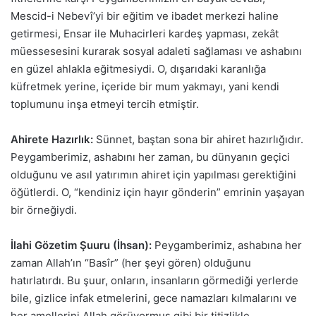
Mescid-i Nebevî’yi bir eğitim ve ibadet merkezi haline
getirmesi, Ensar ile Muhacirleri kardeş yapması, zekât
müessesesini kurarak sosyal adaleti sağlaması ve ashabını
en güzel ahlakla eğitmesiydi. O, dışarıdaki karanlığa
küfretmek yerine, içeride bir mum yakmayı, yani kendi
toplumunu inşa etmeyi tercih etmiştir.
Ahirete Hazırlık:
Sünnet, baştan sona bir ahiret hazırlığıdır.
Peygamberimiz, ashabını her zaman, bu dünyanın geçici
olduğunu ve asıl yatırımın ahiret için yapılması gerektiğini
öğütlerdi. O, “kendiniz için hayır gönderin” emrinin yaşayan
bir örneğiydi.
İlahi Gözetim Şuuru (İhsan):
Peygamberimiz, ashabına her
zaman Allah’ın “Basîr” (her şeyi gören) olduğunu
hatırlatırdı. Bu şuur, onların, insanların görmediği yerlerde
bile, gizlice infak etmelerini, gece namazları kılmalarını ve
her amellerini Allah görüyormuş gibi bir titizlikle