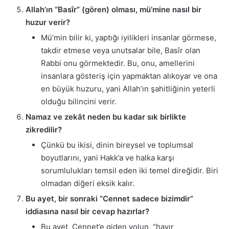
Allah’ın “Basîr” (gören) olması, mü’mine nasıl bir
huzur verir?
Mü’min bilir ki, yaptığı iyilikleri insanlar görmese,
takdir etmese veya unutsalar bile, Basîr olan
Rabbi onu görmektedir. Bu, onu, amellerini
insanlara gösteriş için yapmaktan alıkoyar ve ona
en büyük huzuru, yani Allah’ın şahitliğinin yeterli
olduğu bilincini verir.
Namaz ve zekât neden bu kadar sık birlikte
zikredilir?
Çünkü bu ikisi, dinin bireysel ve toplumsal
boyutlarını, yani Hakk’a ve halka karşı
sorumlulukları temsil eden iki temel direğidir. Biri
olmadan diğeri eksik kalır.
Bu ayet, bir sonraki “Cennet sadece bizimdir”
iddiasına nasıl bir cevap hazırlar?
Bu ayet, Cennet’e giden yolun, “hayır