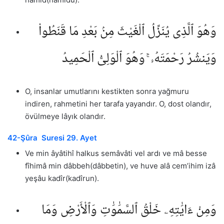
وَهُوَ ٱلَّذِى يُنَزِّلُ ٱلْغَيْثَ مِنۢ بَعْدِ مَا قَنَطُوا۟
وَيَنشُرُ رَحْمَتَهُۥ ۚ وَهُوَ ٱلْوَلِىُّ ٱلْحَمِيدُ
O, insanlar umutlarını kestikten sonra yağmuru
indiren, rahmetini her tarafa yayandır. O, dost olandır,
övülmeye lâyık olandır.
42-Şûra Suresi 29. Ayet
Ve min âyâtihî halkus semâvâti vel ardı ve mâ besse
fîhimâ min dâbbeh(dâbbetin), ve huve alâ cem’ihim izâ
yeşâu kadîr(kadîrun).
وَمِنْ ءَايَٰتِهِۦ خَلْقُ ٱلسَّمَٰوَٰتِ وَٱلْأَرْضِ وَمَا