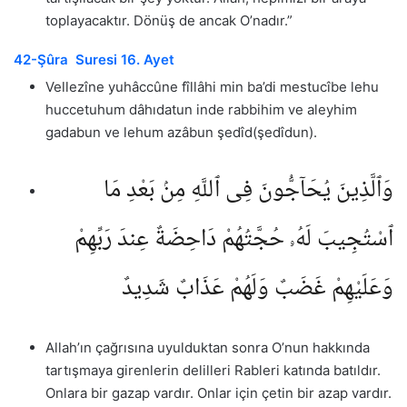
toplayacaktır. Dönüş de ancak O’nadır.”
42-Şûra Suresi 16. Ayet
Vellezîne yuhâccûne fîllâhi min ba’di mestucîbe lehu
huccetuhum dâhıdatun inde rabbihim ve aleyhim
gadabun ve lehum azâbun şedîd(şedîdun).
وَٱلَّذِينَ يُحَآجُّونَ فِى ٱللَّهِ مِنۢ بَعْدِ مَا
ٱسْتُجِيبَ لَهُۥ حُجَّتُهُمْ دَاحِضَةٌ عِندَ رَبِّهِمْ
وَعَلَيْهِمْ غَضَبٌ وَلَهُمْ عَذَابٌ شَدِيدٌ
Allah’ın çağrısına uyulduktan sonra O’nun hakkında
tartışmaya girenlerin delilleri Rableri katında batıldır.
Onlara bir gazap vardır. Onlar için çetin bir azap vardır.