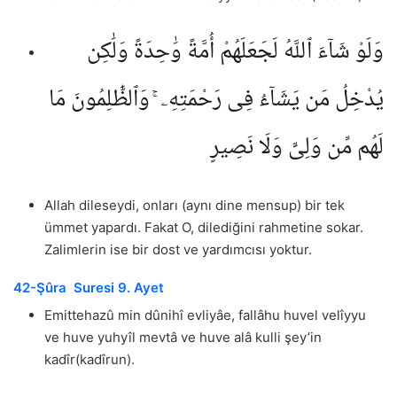
وَلَوْ شَآءَ ٱللَّهُ لَجَعَلَهُمْ أُمَّةً وَٰحِدَةً وَلَٰكِن
يُدْخِلُ مَن يَشَآءُ فِى رَحْمَتِهِۦ ۚ وَٱلظَّٰلِمُونَ مَا
لَهُم مِّن وَلِىٍّ وَلَا نَصِيرٍ
Allah dileseydi, onları (aynı dine mensup) bir tek
ümmet yapardı. Fakat O, dilediğini rahmetine sokar.
Zalimlerin ise bir dost ve yardımcısı yoktur.
42-Şûra Suresi 9. Ayet
Emittehazû min dûnihî evliyâe, fallâhu huvel velîyyu
ve huve yuhyîl mevtâ ve huve alâ kulli şey’in
kadîr(kadîrun).