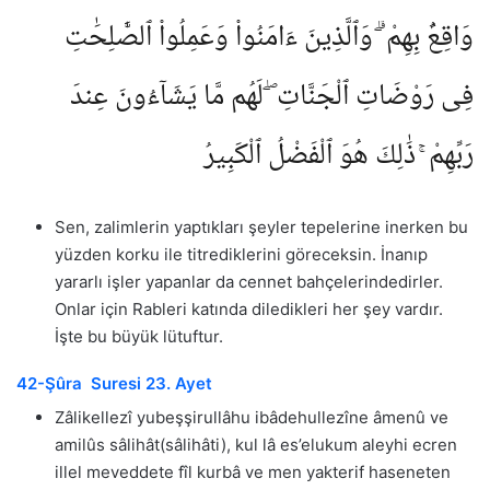
وَاقِعٌۢ بِهِمْ ۗ وَٱلَّذِينَ ءَامَنُوا۟ وَعَمِلُوا۟ ٱلصَّٰلِحَٰتِ
فِى رَوْضَاتِ ٱلْجَنَّاتِ ۖ لَهُم مَّا يَشَآءُونَ عِندَ
رَبِّهِمْ ۚ ذَٰلِكَ هُوَ ٱلْفَضْلُ ٱلْكَبِيرُ
Sen, zalimlerin yaptıkları şeyler tepelerine inerken bu
yüzden korku ile titrediklerini göreceksin. İnanıp
yararlı işler yapanlar da cennet bahçelerindedirler.
Onlar için Rableri katında diledikleri her şey vardır.
İşte bu büyük lütuftur.
42-Şûra Suresi 23. Ayet
Zâlikellezî yubeşşirullâhu ibâdehullezîne âmenû ve
amilûs sâlihât(sâlihâti), kul lâ es’elukum aleyhi ecren
illel meveddete fîl kurbâ ve men yakterif haseneten