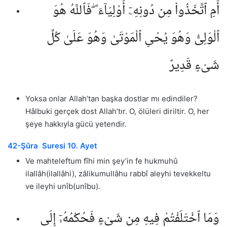
أَمِ ٱتَّخَذُوا۟ مِن دُونِهِۦٓ أَوْلِيَآءَ ۖ فَٱللَّهُ هُوَ
ٱلْوَلِىُّ وَهُوَ يُحْىِ ٱلْمَوْتَىٰ وَهُوَ عَلَىٰ كُلِّ
شَىْءٍ قَدِيرٌ
Yoksa onlar Allah’tan başka dostlar mı edindiler?
Hâlbuki gerçek dost Allah’tır. O, ölüleri diriltir. O, her
şeye hakkıyla gücü yetendir.
42-Şûra Suresi 10. Ayet
Ve mahteleftum fîhi min şey’in fe hukmuhû
ilallâh(ilallâhi), zâlikumullâhu rabbî aleyhi tevekkeltu
ve ileyhi unîb(unîbu).
وَمَا ٱخْتَلَفْتُمْ فِيهِ مِن شَىْءٍ فَحُكْمُهُۥٓ إِلَى