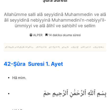
Şûra Suresi
Allahümme salli alâ seyyidinâ Muhammedin ve alâ
âli seyyidinâ nebiyyinâ Muhammedini'n-nebiyyi'il-
ümmiyyi ve alâ âlihî ve sahbihî ve sellim
ALPER
14 dakika okuma süresi
42-Şûra Suresi 1. Ayet
Hâ mim.
بِسْمِ ٱللَّهِ ٱلرَّحْمَٰنِ ٱلرَّحِيمِ حمٓ