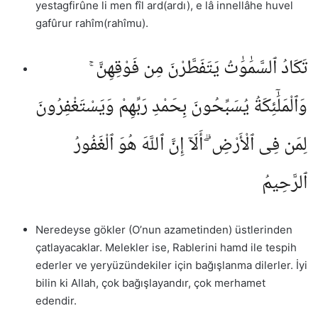
yestagfirûne li men fîl ard(ardı), e lâ innellâhe huvel
gafûrur rahîm(rahîmu).
تَكَادُ ٱلسَّمَٰوَٰتُ يَتَفَطَّرْنَ مِن فَوْقِهِنَّ ۚ
وَٱلْمَلَٰٓئِكَةُ يُسَبِّحُونَ بِحَمْدِ رَبِّهِمْ وَيَسْتَغْفِرُونَ
لِمَن فِى ٱلْأَرْضِ ۗ أَلَآ إِنَّ ٱللَّهَ هُوَ ٱلْغَفُورُ
ٱلرَّحِيمُ
Neredeyse gökler (O’nun azametinden) üstlerinden
çatlayacaklar. Melekler ise, Rablerini hamd ile tespih
ederler ve yeryüzündekiler için bağışlanma dilerler. İyi
bilin ki Allah, çok bağışlayandır, çok merhamet
edendir.