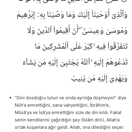
وَٱلَّذِىٓ أَوْحَيْنَآ إِلَيْكَ وَمَا وَصَّيْنَا بِهِۦٓ إِبْرَٰهِيمَ
وَمُوسَىٰ وَعِيسَىٰٓ ۖ أَنْ أَقِيمُوا۟ ٱلدِّينَ وَلَا
تَتَفَرَّقُوا۟ فِيهِ ۚ كَبُرَ عَلَى ٱلْمُشْرِكِينَ مَا
تَدْعُوهُمْ إِلَيْهِ ۚ ٱللَّهُ يَجْتَبِىٓ إِلَيْهِ مَن يَشَآءُ
وَيَهْدِىٓ إِلَيْهِ مَن يُنِيبُ
“Dini dosdoğru tutun ve onda ayrılığa düşmeyin!” diye
Nûh’a emrettiğini, sana vahyettiğini, İbrâhim’e,
Mûsâ’ya ve İsâ’ya emrettiğini size de din kıldı. Fakat
senin kendilerini çağırdığın şey (İslâm dini), Allah’a
ortak koşanlara ağır geldi. Allah, ona dilediğini seçer.