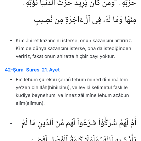
حَرْثِهِۦ ۖ وَمَن كَانَ يُرِيدُ حَرْثَ ٱلدُّنْيَا نُؤْتِهِۦ
مِنْهَا وَمَا لَهُۥ فِى ٱلْءَاخِرَةِ مِن نَّصِيبٍ
Kim âhiret kazancını isterse, onun kazancını artırırız.
Kim de dünya kazancını isterse, ona da istediğinden
veririz, fakat onun ahirette hiçbir payı yoktur.
42-Şûra Suresi 21. Ayet
Em lehum şurekâu şeraû lehum mined dîni mâ lem
ye’zen bihillâh(bihillâhu), ve lev lâ kelimetul faslı le
kudiye beynehum, ve innez zâlimîne lehum azâbun
elîm(elîmun).
أَمْ لَهُمْ شُرَكَٰٓؤُا۟ شَرَعُوا۟ لَهُم مِّنَ ٱلدِّينِ مَا لَمْ
يَأْذَنۢ بِهِ ٱللَّهُ ۚ وَلَوْلَا كَلِمَةُ ٱلْفَصْلِ لَقُضِىَ