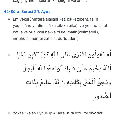
bağışlayandır, şükrün karşılığını verendir.
42-Şûra Suresi 24. Ayet
Em yekûlûnefterâ alâllâhi kezibâ(keziben), fe in
yeşeillâhu yahtim alâ kalbik(kalbike), ve yemhullâhul
bâtıla ve yuhıkkul hakka bi kelimâtih(kelimâtihî),
innehu alîmun bi zâtis sudûr(sudûri).
أَمْ يَقُولُونَ ٱفْتَرَىٰ عَلَى ٱللَّهِ كَذِبًا ۖ فَإِن يَشَإِ
ٱللَّهُ يَخْتِمْ عَلَىٰ قَلْبِكَ ۗ وَيَمْحُ ٱللَّهُ ٱلْبَٰطِلَ
وَيُحِقُّ ٱلْحَقَّ بِكَلِمَٰتِهِۦٓ ۚ إِنَّهُۥ عَلِيمٌۢ بِذَاتِ
ٱلصُّدُورِ
Yoksa “Yalan uydurup Allah’a iftira etti” mi diyorlar.