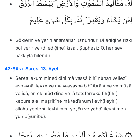
لَهُۥ مَقَالِيدُ ٱلسَّمَٰوَٰتِ وَٱلْأَرْضِ ۖ يَبْسُطُ ٱلرِّزْقَ
لِمَن يَشَآءُ وَيَقْدِرُ ۚ إِنَّهُۥ بِكُلِّ شَىْءٍ عَلِيمٌ
Göklerin ve yerin anahtarları O’nundur. Dilediğine rızkı
bol verir ve (dilediğine) kısar. Şüphesiz O, her şeyi
hakkıyla bilendir.
42-Şûra Suresi 13. Ayet
Şerea lekum mined dîni mâ vassâ bihî nûhan vellezî
evhaynâ ileyke ve mâ vassaynâ bihî ibrâhîme ve mûsâ
ve îsâ, en ekîmûd dîne ve lâ teteferrekû fîh(fîhi),
kebure alel muşrikîne mâ ted’ûhum ileyh(ileyhi),
allâhu yectebî ileyhi men yeşâu ve yehdî ileyhi men
yunîb(yunîbu).
۞ شَرَعَ لَكُم مِّنَ ٱلدِّينِ مَا وَصَّىٰ بِهِۦ نُوحًا