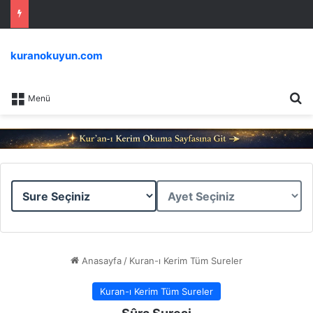
kuranokuyun.com
Ar
Menü
Sure
Ayet
Seçiniz
Seçiniz
Anasayfa
/
Kuran-ı Kerim Tüm Sureler
Kuran-ı Kerim Tüm Sureler