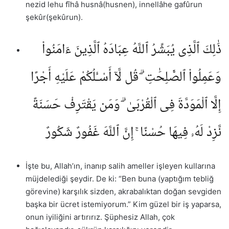
nezid lehu fîhâ husnâ(husnen), innellâhe gafûrun
şekûr(şekûrun).
ذَٰلِكَ ٱلَّذِى يُبَشِّرُ ٱللَّهُ عِبَادَهُ ٱلَّذِينَ ءَامَنُوا۟
وَعَمِلُوا۟ ٱلصَّٰلِحَٰتِ ۗ قُل لَّآ أَسْـَٔلُكُمْ عَلَيْهِ أَجْرًا
إِلَّا ٱلْمَوَدَّةَ فِى ٱلْقُرْبَىٰ ۗ وَمَن يَقْتَرِفْ حَسَنَةً
نَّزِدْ لَهُۥ فِيهَا حُسْنًا ۚ إِنَّ ٱللَّهَ غَفُورٌ شَكُورٌ
İşte bu, Allah’ın, inanıp salih ameller işleyen kullarına
müjdelediği şeydir. De ki: “Ben buna (yaptığım tebliğ
görevine) karşılık sizden, akrabalıktan doğan sevgiden
başka bir ücret istemiyorum.” Kim güzel bir iş yaparsa,
onun iyiliğini artırırız. Şüphesiz Allah, çok