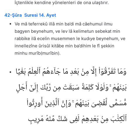
İçtenlikle kendine yönelenleri de ona ulaştırır.
42-Şûra Suresi 14. Ayet
Ve mâ teferrekû illâ min ba’di mâ câehumul ilmu
bagyen beynehum, ve lev lâ kelimetun sebekat min
rabbike ilâ ecelin musemmen le kudıye beynehum, ve
innellezîne ûrisûl kitâbe min ba’dihim le fî şekkin
minhu murîb(murîbin).
وَمَا تَفَرَّقُوٓا۟ إِلَّا مِنۢ بَعْدِ مَا جَآءَهُمُ ٱلْعِلْمُ بَغْيًۢا
بَيْنَهُمْ ۚ وَلَوْلَا كَلِمَةٌ سَبَقَتْ مِن رَّبِّكَ إِلَىٰٓ أَجَلٍ
مُّسَمًّى لَّقُضِىَ بَيْنَهُمْ ۚ وَإِنَّ ٱلَّذِينَ أُورِثُوا۟
ٱلْكِتَٰبَ مِنۢ بَعْدِهِمْ لَفِى شَكٍّ مِّنْهُ مُرِيبٍ