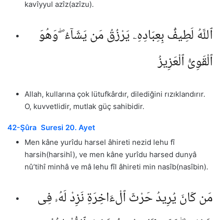
kavîyyul azîz(azîzu).
ٱللَّهُ لَطِيفٌۢ بِعِبَادِهِۦ يَرْزُقُ مَن يَشَآءُ ۖ وَهُوَ
ٱلْقَوِىُّ ٱلْعَزِيزُ
Allah, kullarına çok lütufkârdır, dilediğini rızıklandırır.
O, kuvvetlidir, mutlak güç sahibidir.
42-Şûra Suresi 20. Ayet
Men kâne yurîdu harsel âhireti nezid lehu fî
harsih(harsihî), ve men kâne yurîdu harsed dunyâ
nû’tihî minhâ ve mâ lehu fîl âhireti min nasîb(nasîbin).
مَن كَانَ يُرِيدُ حَرْثَ ٱلْءَاخِرَةِ نَزِدْ لَهُۥ فِى