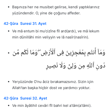
Başınıza her ne musibet gelirse, kendi yaptıklarınız
yüzündendir. O, yine de çoğunu affeder.
42-Şûra Suresi 31. Ayet
Ve mâ entum bi mu’cizîne fîl ard(ardı), ve mâ lekum
min dûnillâhi min veliyyin ve lâ nasîr(nasîrin).
وَمَآ أَنتُم بِمُعْجِزِينَ فِى ٱلْأَرْضِ ۖ وَمَا لَكُم مِّن
دُونِ ٱللَّهِ مِن وَلِىٍّ وَلَا نَصِيرٍ
Yeryüzünde O’nu âciz bırakamazsınız. Sizin için
Allah’tan başka hiçbir dost ve yardımcı yoktur.
42-Şûra Suresi 32. Ayet
Ve min âyâtihil cevâri fîl bahri kel a’lâm(a’lâmi).