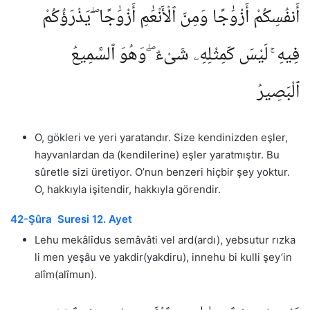
أَنفُسِكُمْ أَزْوَٰجًا وَمِنَ ٱلْأَنْعَٰمِ أَزْوَٰجًا ۖ يَذْرَؤُكُمْ
فِيهِ ۚ لَيْسَ كَمِثْلِهِۦ شَىْءٌ ۖ وَهُوَ ٱلسَّمِيعُ
ٱلْبَصِيرُ
O, gökleri ve yeri yaratandır. Size kendinizden eşler,
hayvanlardan da (kendilerine) eşler yaratmıştır. Bu
sûretle sizi üretiyor. O’nun benzeri hiçbir şey yoktur.
O, hakkıyla işitendir, hakkıyla görendir.
42-Şûra Suresi 12. Ayet
Lehu mekâlîdus semâvâti vel ard(ardı), yebsutur rızka
li men yeşâu ve yakdir(yakdiru), innehu bi kulli şey’in
alîm(alîmun).