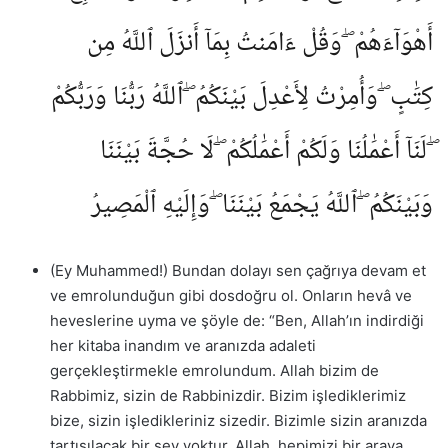
أَهْوَآءَهُمْ ۖ وَقُلْ ءَامَنتُ بِمَآ أَنزَلَ ٱللَّهُ مِن
كِتَٰبٍ ۖ وَأُمِرْتُ لِأَعْدِلَ بَيْنَكُمُ ۖ ٱللَّهُ رَبُّنَا وَرَبُّكُمْ
ۖ لَنَآ أَعْمَٰلُنَا وَلَكُمْ أَعْمَٰلُكُمْ ۖ لَا حُجَّةَ بَيْنَنَا
وَبَيْنَكُمُ ۖ ٱللَّهُ يَجْمَعُ بَيْنَنَا ۖ وَإِلَيْهِ ٱلْمَصِيرُ
(Ey Muhammed!) Bundan dolayı sen çağrıya devam et
ve emrolunduğun gibi dosdoğru ol. Onların hevâ ve
heveslerine uyma ve şöyle de: “Ben, Allah’ın indirdiği
her kitaba inandım ve aranızda adaleti
gerçekleştirmekle emrolundum. Allah bizim de
Rabbimiz, sizin de Rabbinizdir. Bizim işlediklerimiz
bize, sizin işledikleriniz sizedir. Bizimle sizin aranızda
tartışılacak bir şey yoktur. Allah, hepimizi bir araya