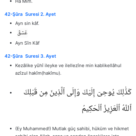
Hâ Mîm.
42-Şûra Suresi 2. Ayet
Ayn sin kâf.
عٓسٓقٓ
Ayn Sîn Kâf
42-Şûra Suresi 3. Ayet
Kezâlike yûhî ileyke ve ilellezîne min kablikellâhul
azîzul hakîm(hakîmu).
كَذَٰلِكَ يُوحِىٓ إِلَيْكَ وَإِلَى ٱلَّذِينَ مِن قَبْلِكَ
ٱللَّهُ ٱلْعَزِيزُ ٱلْحَكِيمُ
(Ey Muhammed!) Mutlak güç sahibi, hüküm ve hikmet