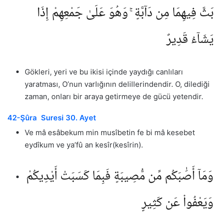
بَثَّ فِيهِمَا مِن دَآبَّةٍ ۚ وَهُوَ عَلَىٰ جَمْعِهِمْ إِذَا
يَشَآءُ قَدِيرٌ
Gökleri, yeri ve bu ikisi içinde yaydığı canlıları
yaratması, O’nun varlığının delillerindendir. O, dilediği
zaman, onları bir araya getirmeye de gücü yetendir.
42-Şûra Suresi 30. Ayet
Ve mâ esâbekum min musîbetin fe bi mâ kesebet
eydîkum ve ya’fû an kesîr(kesîrin).
وَمَآ أَصَٰبَكُم مِّن مُّصِيبَةٍ فَبِمَا كَسَبَتْ أَيْدِيكُمْ
وَيَعْفُوا۟ عَن كَثِيرٍ