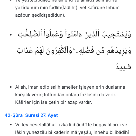
yezîduhum min fadlih(fadlihî), vel kâfirûne lehum
azâbun şedîd(şedîdun).
وَيَسْتَجِيبُ ٱلَّذِينَ ءَامَنُوا۟ وَعَمِلُوا۟ ٱلصَّٰلِحَٰتِ
وَيَزِيدُهُم مِّن فَضْلِهِۦ ۚ وَٱلْكَٰفِرُونَ لَهُمْ عَذَابٌ
شَدِيدٌ
Allah, iman edip salih ameller işleyenlerin dualarına
karşılık verir; lütfundan onlara fazlasını da verir.
Kâfirler için ise çetin bir azap vardır.
42-Şûra Suresi 27. Ayet
Ve lev besetallâhur rızka li ibâdihî le begav fîl ardı ve
lâkin yunezzilu bi kaderin mâ yeşâu, innehu bi ibâdihî