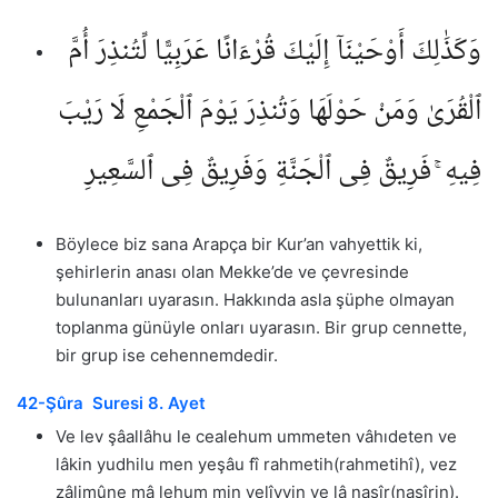
وَكَذَٰلِكَ أَوْحَيْنَآ إِلَيْكَ قُرْءَانًا عَرَبِيًّا لِّتُنذِرَ أُمَّ
ٱلْقُرَىٰ وَمَنْ حَوْلَهَا وَتُنذِرَ يَوْمَ ٱلْجَمْعِ لَا رَيْبَ
فِيهِ ۚ فَرِيقٌ فِى ٱلْجَنَّةِ وَفَرِيقٌ فِى ٱلسَّعِيرِ
Böylece biz sana Arapça bir Kur’an vahyettik ki,
şehirlerin anası olan Mekke’de ve çevresinde
bulunanları uyarasın. Hakkında asla şüphe olmayan
toplanma günüyle onları uyarasın. Bir grup cennette,
bir grup ise cehennemdedir.
42-Şûra Suresi 8. Ayet
Ve lev şâallâhu le cealehum ummeten vâhıdeten ve
lâkin yudhilu men yeşâu fî rahmetih(rahmetihî), vez
zâlimûne mâ lehum min velîyyin ve lâ nasîr(nasîrin).