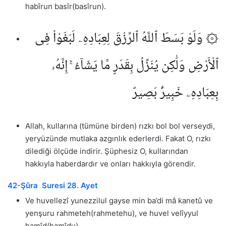
habîrun basîr(basîrun).
۞ وَلَوْ بَسَطَ ٱللَّهُ ٱلرِّزْقَ لِعِبَادِهِۦ لَبَغَوْا۟ فِى
ٱلْأَرْضِ وَلَٰكِن يُنَزِّلُ بِقَدَرٍ مَّا يَشَآءُ ۚ إِنَّهُۥ
بِعِبَادِهِۦ خَبِيرٌۢ بَصِيرٌ
Allah, kullarına (tümüne birden) rızkı bol bol verseydi,
yeryüzünde mutlaka azgınlık ederlerdi. Fakat O, rızkı
dilediği ölçüde indirir. Şüphesiz O, kullarından
hakkıyla haberdardır ve onları hakkıyla görendir.
42-Şûra Suresi 28. Ayet
Ve huvellezî yunezzilul gayse min ba’di mâ kanetû ve
yenşuru rahmeteh(rahmetehu), ve huvel velîyyul
hamîd(hamîdu).