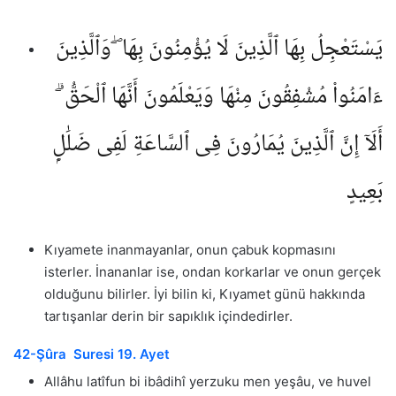
يَسْتَعْجِلُ بِهَا ٱلَّذِينَ لَا يُؤْمِنُونَ بِهَا ۖ وَٱلَّذِينَ
ءَامَنُوا۟ مُشْفِقُونَ مِنْهَا وَيَعْلَمُونَ أَنَّهَا ٱلْحَقُّ ۗ
أَلَآ إِنَّ ٱلَّذِينَ يُمَارُونَ فِى ٱلسَّاعَةِ لَفِى ضَلَٰلٍۭ
بَعِيدٍ
Kıyamete inanmayanlar, onun çabuk kopmasını
isterler. İnananlar ise, ondan korkarlar ve onun gerçek
olduğunu bilirler. İyi bilin ki, Kıyamet günü hakkında
tartışanlar derin bir sapıklık içindedirler.
42-Şûra Suresi 19. Ayet
Allâhu latîfun bi ibâdihî yerzuku men yeşâu, ve huvel