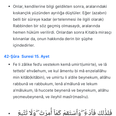
Onlar, kendilerine bilgi geldikten sonra, aralarındaki
kıskançlık yüzünden ayrılığa düştüler. Eğer (azabın)
belli bir süreye kadar (ertelenmesi ile ilgili olarak)
Rabbinden bir söz geçmiş olmasaydı, aralarında
hemen hüküm verilirdi. Onlardan sonra Kitab’a mirasçı
kılınanlar da, onun hakkında derin bir şüphe
içindedirler.
42-Şûra Suresi 15. Ayet
Fe li zâlike fed’u vestekım kemâ umirt(umirte), ve lâ
tettebi’ ehvâehum, ve kul âmentu bi mâ enzelallâhu
min kitâb(kitâbin), ve umirtu li a’dile beynekum, allâhu
rabbunâ ve rabbukum, lenâ a’mâlunâ ve lekum
a’mâlukum, lâ huccete beynenâ ve beynekum, allâhu
yecmeubeynenâ, ve ileyhil masîr(masîru).
فَلِذَٰلِكَ فَٱدْعُ ۖ وَٱسْتَقِمْ كَمَآ أُمِرْتَ ۖ وَلَا تَتَّبِعْ