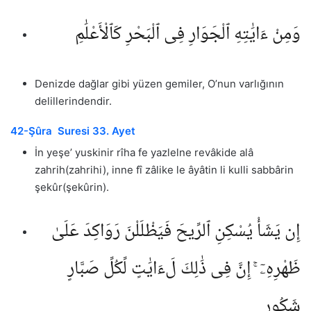
وَمِنْ ءَايَٰتِهِ ٱلْجَوَارِ فِى ٱلْبَحْرِ كَٱلْأَعْلَٰمِ
Denizde dağlar gibi yüzen gemiler, O’nun varlığının
delillerindendir.
42-Şûra Suresi 33. Ayet
İn yeşe’ yuskinir rîha fe yazlelne revâkide alâ
zahrih(zahrihi), inne fî zâlike le âyâtin li kulli sabbârin
şekûr(şekûrin).
إِن يَشَأْ يُسْكِنِ ٱلرِّيحَ فَيَظْلَلْنَ رَوَاكِدَ عَلَىٰ
ظَهْرِهِۦٓ ۚ إِنَّ فِى ذَٰلِكَ لَءَايَٰتٍ لِّكُلِّ صَبَّارٍ
شَكُورٍ