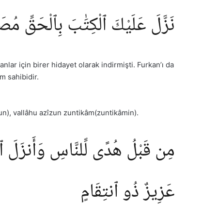
نَزَّلَ عَلَيْكَ ٱلْكِتَٰبَ بِٱلْحَقِّ مُصَدّ
anlar için birer hidayet olarak indirmişti. Furkan’ı da
am sahibidir.
un), vallâhu azîzun zuntikâm(zuntikâmin).
مِن قَبْلُ هُدًى لِّلنَّاسِ وَأَنزَلَ ٱلْفُر
عَزِيزٌ ذُو ٱنتِقَامٍ