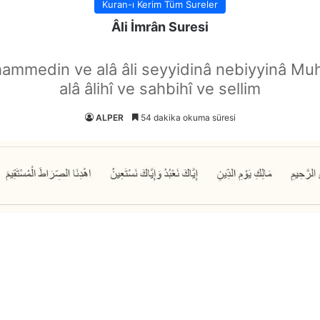
Kuran-ı Kerim Tüm Sureler
Âli İmrân Suresi
hammedin ve alâ âli seyyidinâ nebiyyinâ Mu
alâ âlihî ve sahbihî ve sellim
ALPER
54 dakika okuma süresi