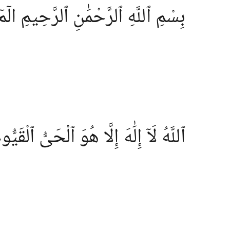
بِسْمِ ٱللَّهِ ٱلرَّحْمَٰنِ ٱلرَّحِيمِ الٓمٓ
ٱللَّهُ لَآ إِلَٰهَ إِلَّا هُوَ ٱلْحَىُّ ٱلْقَيُّو