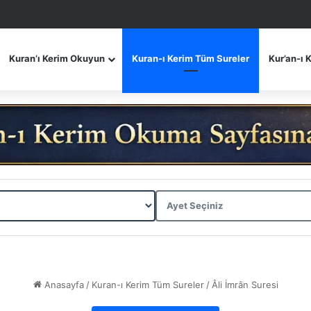
Kuran’ı Kerim Okuyun
Kuran-ı Kerim Tüm Sureler
Kur’an-ı 
Anasayfa
/
Kuran-ı Kerim Tüm Sureler
/
Âli İmrân Suresi