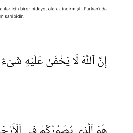
anlar için birer hidayet olarak indirmişti. Furkan’ı da
am sahibidir.
إِنَّ ٱللَّهَ لَا يَخْفَىٰ عَلَيْهِ شَىْء
هُوَ ٱلَّذِى يُصَوِّرُكُمْ فِى ٱلْأَرْحَامِ 