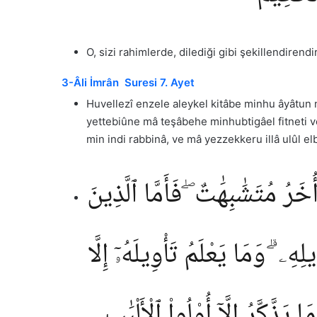
O, sizi rahimlerde, dilediği gibi şekillendirend
3-Âli İmrân Suresi 7. Ayet
Huvellezî enzele aleykel kitâbe minhu âyâtu
yettebiûne mâ teşâbehe minhubtigâel fitneti vebt
min indi rabbinâ, ve mâ yezzekkeru illâ ulûl el
َرُ مُتَشَٰبِهَٰتٌ ۖ فَأَمَّا ٱلَّذِينَ
ِهِۦ ۗ وَمَا يَعْلَمُ تَأْوِيلَهُۥٓ إِلَّا
َّكَّرُ إِلَّآ أُو۟لُوا۟ ٱلْأَلْبَٰبِ