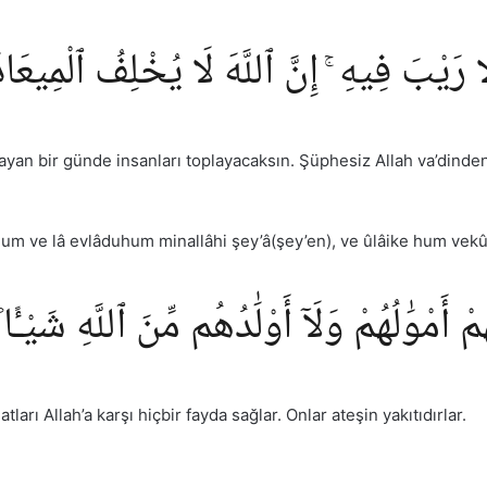
َّا رَيْبَ فِيهِ ۚ إِنَّ ٱللَّهَ لَا يُخْلِفُ ٱلْمِيعَاد
yan bir günde insanları toplayacaksın. Şüphesiz Allah va’dinde
um ve lâ evlâduhum minallâhi şey’â(şey’en), ve ûlâike hum vekû
 أَمْوَٰلُهُمْ وَلَآ أَوْلَٰدُهُم مِّنَ ٱللَّهِ شَيْـًٔا 
ları Allah’a karşı hiçbir fayda sağlar. Onlar ateşin yakıtıdırlar.