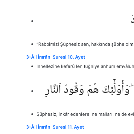
َ
“Rabbimiz! Şüphesiz sen, hakkında şüphe olma
3-Âli İmrân Suresi 10. Ayet
İnnellezîne keferû len tuğniye anhum emvâluh
ۖ وَأُو۟لَٰٓئِكَ هُمْ وَقُودُ ٱلنَّارِ
Şüphesiz, inkâr edenlere, ne malları, ne de evlat
3-Âli İmrân Suresi 11. Ayet