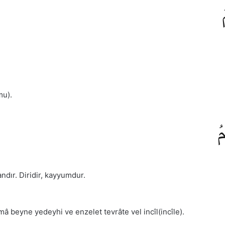
mu).
مُ
ndır. Diridir, kayyumdur.
â beyne yedeyhi ve enzelet tevrâte vel incîl(incîle).