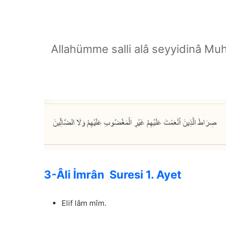
Allahümme salli alâ seyyidinâ Mu
3-Âli İmrân Suresi 1. Ayet
Elif lâm mîm.