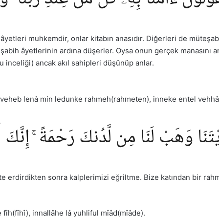
ı âyetleri muhkemdir, onlar kitabın anasıdır. Diğerleri de müteşabih
bih âyetlerinin ardına düşerler. Oysa onun gerçek manasını anca
u inceliği) ancak akıl sahipleri düşünüp anlar.
â veheb lenâ min ledunke rahmeh(rahmeten), inneke entel vehh
َدَيْتَنَا وَهَبْ لَنَا مِن لَّدُنكَ رَحْمَةً ۚ إِنَّكَ
yete erdirdikten sonra kalplerimizi eğriltme. Bize katından bir 
îh(fîhî), innallâhe lâ yuhliful mîâd(mîâde).