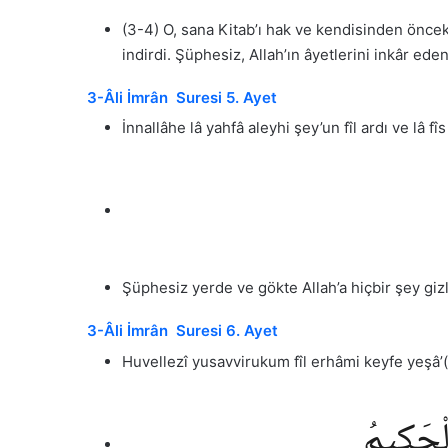
(3-4) O, sana Kitab’ı hak ve kendisinden öncekile
indirdi. Şüphesiz, Allah’ın âyetlerini inkâr edenl
3-Âli İmrân Suresi 5. Ayet
İnnallâhe lâ yahfâ aleyhi şey’un fîl ardı ve lâ f
Şüphesiz yerde ve gökte Allah’a hiçbir şey gizl
3-Âli İmrân Suresi 6. Ayet
Huvellezî yusavvirukum fîl erhâmi keyfe yeşâ’(y
ٱلْحَكِيمُ