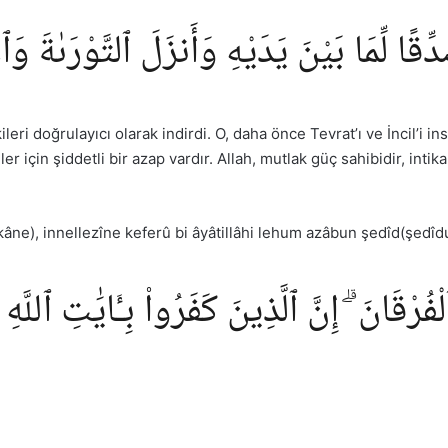
ِقًا لِّمَا بَيْنَ يَدَيْهِ وَأَنزَلَ ٱلتَّوْرَىٰةَ وَ
ri doğrulayıcı olarak indirdi. O, daha önce Tevrat’ı ve İncil’i ins
er için şiddetli bir azap vardır. Allah, mutlak güç sahibidir, intik
kâne), innellezîne keferû bi âyâtillâhi lehum azâbun şedîd(şedîd
ْقَانَ ۗ إِنَّ ٱلَّذِينَ كَفَرُوا۟ بِـَٔايَٰتِ ٱللَّهِ