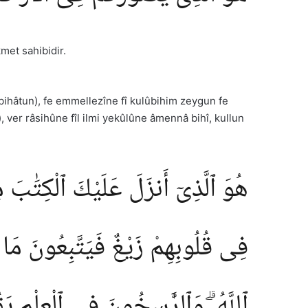
kmet sahibidir.
hâtun), fe emmellezîne fî kulûbihim zeygun fe
u), ver râsihûne fîl ilmi yekûlûne âmennâ bihî, kullun
هُوَ ٱلَّذِىٓ أَنزَلَ عَلَيْكَ ٱلْكِتَٰبَ مِ
فِى قُلُوبِهِمْ زَيْغٌ فَيَتَّبِعُونَ مَا تَشَٰ
ٱللَّهُ ۗ وَٱلرَّٰسِخُونَ فِى ٱلْعِلْمِ يَقُولُ