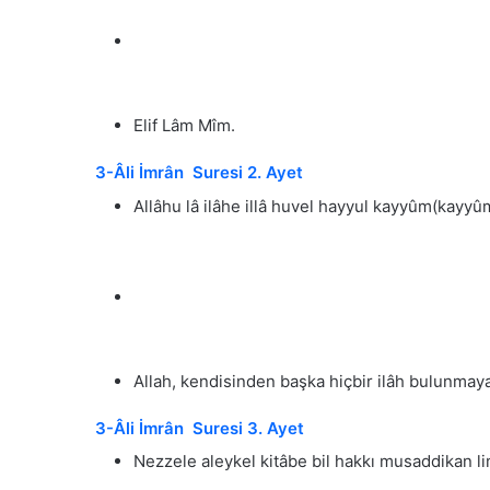
Elif Lâm Mîm.
3-Âli İmrân Suresi 2. Ayet
Allâhu lâ ilâhe illâ huvel hayyul kayyûm(kayyû
Allah, kendisinden başka hiçbir ilâh bulunmaya
3-Âli İmrân Suresi 3. Ayet
Nezzele aleykel kitâbe bil hakkı musaddikan lim