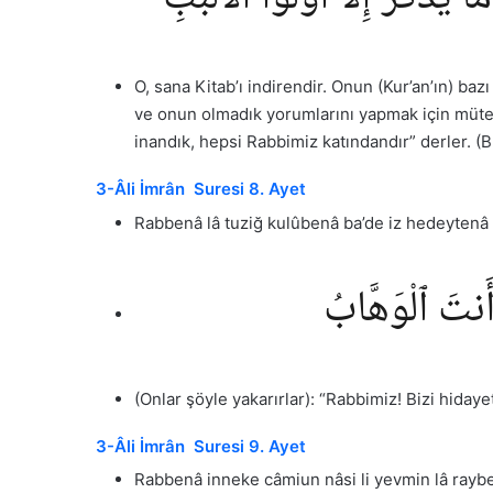
O, sana Kitab’ı indirendir. Onun (Kur’an’ın) baz
ve onun olmadık yorumlarını yapmak için müteşa
inandık, hepsi Rabbimiz katındandır” derler. (B
3-Âli İmrân Suresi 8. Ayet
Rabbenâ lâ tuziğ kulûbenâ ba’de iz hedeyten
 أَنتَ ٱلْوَهَّابُ
(Onlar şöyle yakarırlar): “Rabbimiz! Bizi hida
3-Âli İmrân Suresi 9. Ayet
Rabbenâ inneke câmiun nâsi li yevmin lâ raybe f