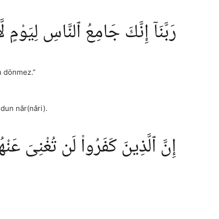
رَبَّنَآ إِنَّكَ جَامِعُ ٱلنَّاسِ لِيَوْمٍ ل
n dönmez.”
dun nâr(nâri).
إِنَّ ٱلَّذِينَ كَفَرُوا۟ لَن تُغْنِىَ عَنْهُمْ