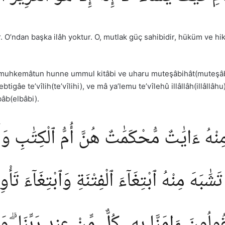
ir. O’ndan başka ilâh yoktur. O, mutlak güç sahibidir, hüküm ve hi
n muhkemâtun hunne ummul kitâbi ve uharu muteşâbihât(muteşâbi
igâe te’vîlih(te’vîlihi), ve mâ ya’lemu te’vîlehû illâllâh(illâllâh
bâb(elbâbi).
نْهُ ءَايَٰتٌ مُّحْكَمَٰتٌ هُنَّ أُمُّ ٱلْكِتَٰبِ وَأُخ
بَهَ مِنْهُ ٱبْتِغَآءَ ٱلْفِتْنَةِ وَٱبْتِغَآءَ تَأْوِيل
ونَ ءَامَنَّا بِهِۦ كُلٌّ مِّنْ عِندِ رَبِّنَا ۗ وَمَا يَذ