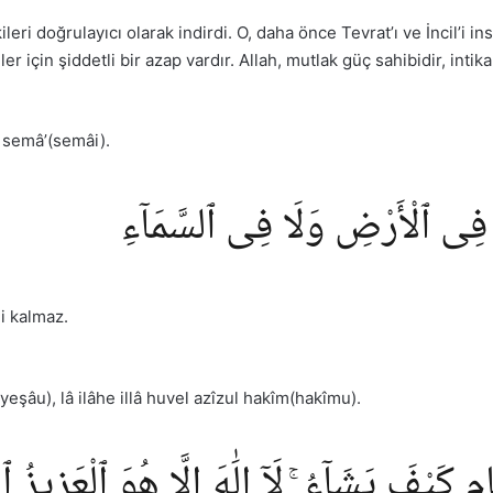
ri doğrulayıcı olarak indirdi. O, daha önce Tevrat’ı ve İncil’i ins
er için şiddetli bir azap vardır. Allah, mutlak güç sahibidir, intik
îs semâ’(semâi).
ٌ فِى ٱلْأَرْضِ وَلَا فِى ٱلسَّمَآءِ
i kalmaz.
eşâu), lâ ilâhe illâ huvel azîzul hakîm(hakîmu).
كَيْفَ يَشَآءُ ۚ لَآ إِلَٰهَ إِلَّا هُوَ ٱلْعَزِيزُ 