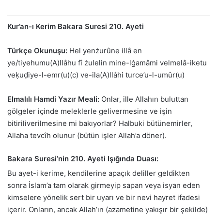
Kur’an-ı Kerim Bakara Suresi 210. Ayeti
Türkçe Okunuşu:
Hel yenżurûne illâ en
ye/tiyehumu(A)llâhu fî żulelin mine-lġamâmi velmelâ-iketu
veḳuḍiye-l-emr(u)(c) ve-ila(A)llâhi turce’u-l-umûr(u)
Elmalılı Hamdi Yazır Meali:
Onlar, ille Allahın buluttan
gölgeler içinde meleklerle gelivermesine ve işin
bitiriliverilmesine mi bakıyorlar? Halbuki bütünemirler,
Allaha tevcîh olunur (bütün işler Allah’a döner).
Bakara Suresi’nin 210. Ayeti Işığında Duası:
Bu ayet-i kerime, kendilerine apaçık deliller geldikten
sonra İslam’a tam olarak girmeyip sapan veya isyan eden
kimselere yönelik sert bir uyarı ve bir nevi hayret ifadesi
içerir. Onların, ancak Allah’ın (azametine yakışır bir şekilde)