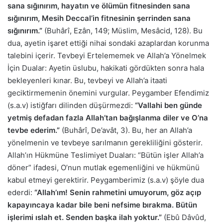
sana sığınırım, hayatın ve ölümün fitnesinden sana
sığınırım, Mesih Deccal’in fitnesinin şerrinden sana
sığınırım.”
(Buhârî, Ezân, 149; Müslim, Mesâcid, 128). Bu
dua, ayetin işaret ettiği nihai sondaki azaplardan korunma
talebini içerir. Tevbeyi Ertelememek ve Allah’a Yönelmek
İçin Dualar: Ayetin üslubu, hakikati gördükten sonra hala
bekleyenleri kınar. Bu, tevbeyi ve Allah’a itaati
geciktirmemenin önemini vurgular. Peygamber Efendimiz
(s.a.v) istiğfarı dilinden düşürmezdi:
“Vallahi ben günde
yetmiş defadan fazla Allah’tan bağışlanma diler ve O’na
tevbe ederim.”
(Buhârî, De’avât, 3). Bu, her an Allah’a
yönelmenin ve tevbeye sarılmanın gerekliliğini gösterir.
Allah’ın Hükmüne Teslimiyet Duaları: “Bütün işler Allah’a
döner” ifadesi, O’nun mutlak egemenliğini ve hükmünü
kabul etmeyi gerektirir. Peygamberimiz (s.a.v) şöyle dua
ederdi:
“Allah’ım! Senin rahmetini umuyorum, göz açıp
kapayıncaya kadar bile beni nefsime bırakma. Bütün
işlerimi ıslah et. Senden başka ilah yoktur.”
(Ebû Dâvûd,