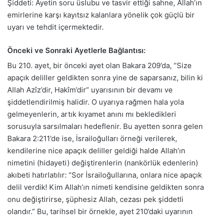
Şiddeti: Ayetin soru üslubu ve tasvir ettiği sahne, Allah’ın
emirlerine karşı kayıtsız kalanlara yönelik çok güçlü bir
uyarı ve tehdit içermektedir.
Önceki ve Sonraki Ayetlerle Bağlantısı:
Bu 210. ayet, bir önceki ayet olan Bakara 209’da, “Size
apaçık deliller geldikten sonra yine de saparsanız, bilin ki
Allah Azîz’dir, Hakîm’dir” uyarısının bir devamı ve
şiddetlendirilmiş halidir. O uyarıya rağmen hala yola
gelmeyenlerin, artık kıyamet anını mı bekledikleri
sorusuyla sarsılmaları hedeflenir. Bu ayetten sonra gelen
Bakara 2:211’de ise, İsrailoğulları örneği verilerek,
kendilerine nice apaçık deliller geldiği halde Allah’ın
nimetini (hidayeti) değiştirenlerin (nankörlük edenlerin)
akıbeti hatırlatılır: “Sor İsrailoğullarına, onlara nice apaçık
delil verdik! Kim Allah’ın nimeti kendisine geldikten sonra
onu değiştirirse, şüphesiz Allah, cezası pek şiddetli
olandır.” Bu, tarihsel bir örnekle, ayet 210’daki uyarının