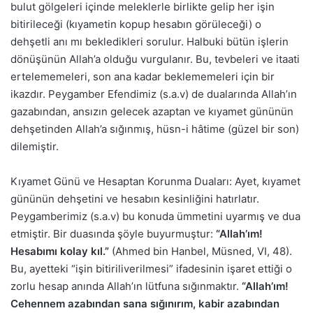
bulut gölgeleri içinde meleklerle birlikte gelip her işin
bitirileceği (kıyametin kopup hesabın görüleceği) o
dehşetli anı mı bekledikleri sorulur. Halbuki bütün işlerin
dönüşünün Allah’a olduğu vurgulanır. Bu, tevbeleri ve itaati
ertelememeleri, son ana kadar beklememeleri için bir
ikazdır. Peygamber Efendimiz (s.a.v) de dualarında Allah’ın
gazabından, ansızın gelecek azaptan ve kıyamet gününün
dehşetinden Allah’a sığınmış, hüsn-i hâtime (güzel bir son)
dilemiştir.
Kıyamet Günü ve Hesaptan Korunma Duaları: Ayet, kıyamet
gününün dehşetini ve hesabın kesinliğini hatırlatır.
Peygamberimiz (s.a.v) bu konuda ümmetini uyarmış ve dua
etmiştir. Bir duasında şöyle buyurmuştur:
“Allah’ım!
Hesabımı kolay kıl.”
(Ahmed bin Hanbel, Müsned, VI, 48).
Bu, ayetteki “işin bitiriliverilmesi” ifadesinin işaret ettiği o
zorlu hesap anında Allah’ın lütfuna sığınmaktır.
“Allah’ım!
Cehennem azabından sana sığınırım, kabir azabından