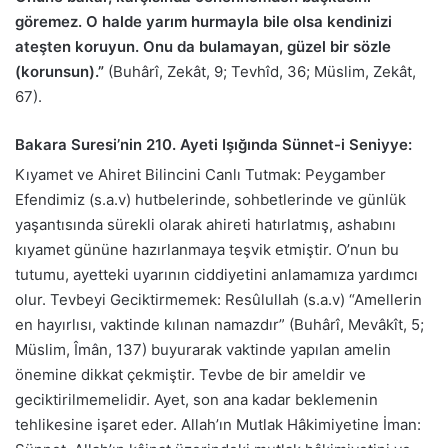
göremez. O halde yarım hurmayla bile olsa kendinizi
ateşten koruyun. Onu da bulamayan, güzel bir sözle
(korunsun).”
(Buhârî, Zekât, 9; Tevhîd, 36; Müslim, Zekât,
67).
Bakara Suresi’nin 210. Ayeti Işığında Sünnet-i Seniyye:
Kıyamet ve Ahiret Bilincini Canlı Tutmak: Peygamber
Efendimiz (s.a.v) hutbelerinde, sohbetlerinde ve günlük
yaşantısında sürekli olarak ahireti hatırlatmış, ashabını
kıyamet gününe hazırlanmaya teşvik etmiştir. O’nun bu
tutumu, ayetteki uyarının ciddiyetini anlamamıza yardımcı
olur. Tevbeyi Geciktirmemek: Resûlullah (s.a.v) “Amellerin
en hayırlısı, vaktinde kılınan namazdır” (Buhârî, Mevâkît, 5;
Müslim, Îmân, 137) buyurarak vaktinde yapılan amelin
önemine dikkat çekmiştir. Tevbe de bir ameldir ve
geciktirilmemelidir. Ayet, son ana kadar beklemenin
tehlikesine işaret eder. Allah’ın Mutlak Hâkimiyetine İman: