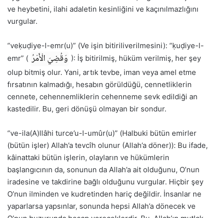
ve heybetini, ilahi adaletin kesinliğini ve kaçınılmazlığını
vurgular.
“veḳuḍiye-l-emr(u)” (Ve işin bitiriliverilmesini): “ḳuḍiye-l-
وَقُضِيَ الْأَمْرُ
emr” (
): İş bitirilmiş, hüküm verilmiş, her şey
olup bitmiş olur. Yani, artık tevbe, iman veya amel etme
fırsatının kalmadığı, hesabın görüldüğü, cennetliklerin
cennete, cehennemliklerin cehenneme sevk edildiği an
kastedilir. Bu, geri dönüşü olmayan bir sondur.
“ve-ila(A)llâhi turce’u-l-umûr(u)” (Halbuki bütün emirler
(bütün işler) Allah’a tevcîh olunur (Allah’a döner)): Bu ifade,
kâinattaki bütün işlerin, olayların ve hükümlerin
başlangıcının da, sonunun da Allah’a ait olduğunu, O’nun
iradesine ve takdirine bağlı olduğunu vurgular. Hiçbir şey
O’nun ilminden ve kudretinden hariç değildir. İnsanlar ne
yaparlarsa yapsınlar, sonunda hepsi Allah’a dönecek ve