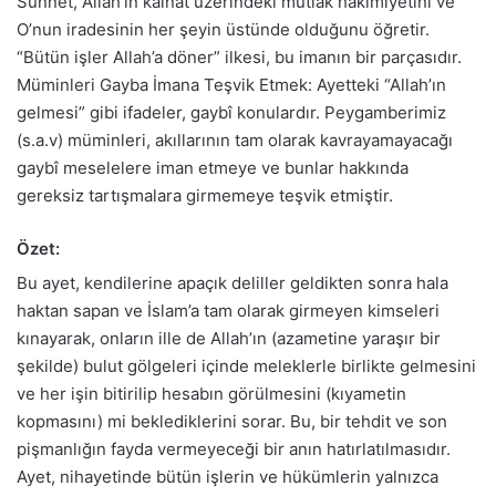
Sünnet, Allah’ın kâinat üzerindeki mutlak hâkimiyetini ve
O’nun iradesinin her şeyin üstünde olduğunu öğretir.
“Bütün işler Allah’a döner” ilkesi, bu imanın bir parçasıdır.
Müminleri Gayba İmana Teşvik Etmek: Ayetteki “Allah’ın
gelmesi” gibi ifadeler, gaybî konulardır. Peygamberimiz
(s.a.v) müminleri, akıllarının tam olarak kavrayamayacağı
gaybî meselelere iman etmeye ve bunlar hakkında
gereksiz tartışmalara girmemeye teşvik etmiştir.
Özet:
Bu ayet, kendilerine apaçık deliller geldikten sonra hala
haktan sapan ve İslam’a tam olarak girmeyen kimseleri
kınayarak, onların ille de Allah’ın (azametine yaraşır bir
şekilde) bulut gölgeleri içinde meleklerle birlikte gelmesini
ve her işin bitirilip hesabın görülmesini (kıyametin
kopmasını) mi beklediklerini sorar. Bu, bir tehdit ve son
pişmanlığın fayda vermeyeceği bir anın hatırlatılmasıdır.
Ayet, nihayetinde bütün işlerin ve hükümlerin yalnızca