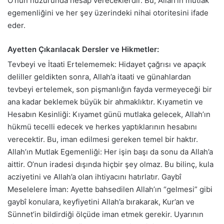
O’nun huzurunda hesap vereceklerdir. Bu, Allah’ın mutlak
egemenliğini ve her şey üzerindeki nihai otoritesini ifade
eder.
Ayetten Çıkarılacak Dersler ve Hikmetler:
Tevbeyi ve İtaati Ertelememek: Hidayet çağrısı ve apaçık
deliller geldikten sonra, Allah’a itaati ve günahlardan
tevbeyi ertelemek, son pişmanlığın fayda vermeyeceği bir
ana kadar beklemek büyük bir ahmaklıktır. Kıyametin ve
Hesabın Kesinliği: Kıyamet günü mutlaka gelecek, Allah’ın
hükmü tecelli edecek ve herkes yaptıklarının hesabını
verecektir. Bu, iman edilmesi gereken temel bir haktır.
Allah’ın Mutlak Egemenliği: Her işin başı da sonu da Allah’a
aittir. O’nun iradesi dışında hiçbir şey olmaz. Bu bilinç, kula
acziyetini ve Allah’a olan ihtiyacını hatırlatır. Gaybî
Meselelere İman: Ayette bahsedilen Allah’ın “gelmesi” gibi
gaybî konulara, keyfiyetini Allah’a bırakarak, Kur’an ve
Sünnet’in bildirdiği ölçüde iman etmek gerekir. Uyarının