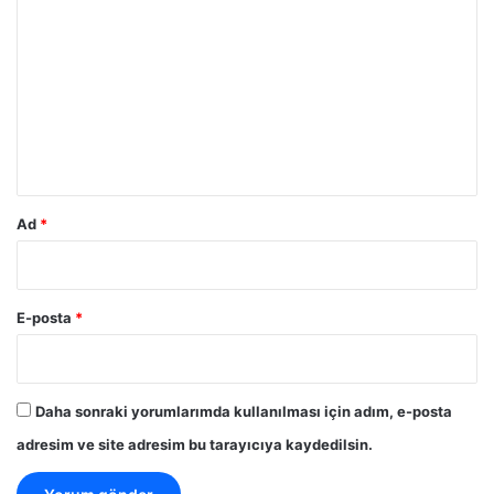
o
r
u
m
*
Ad
*
E-posta
*
Daha sonraki yorumlarımda kullanılması için adım, e-posta
adresim ve site adresim bu tarayıcıya kaydedilsin.