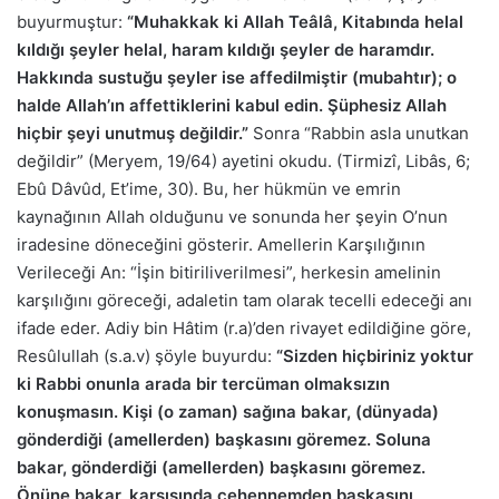
buyurmuştur:
“Muhakkak ki Allah Teâlâ, Kitabında helal
kıldığı şeyler helal, haram kıldığı şeyler de haramdır.
Hakkında sustuğu şeyler ise affedilmiştir (mubahtır); o
halde Allah’ın affettiklerini kabul edin. Şüphesiz Allah
hiçbir şeyi unutmuş değildir.”
Sonra “Rabbin asla unutkan
değildir” (Meryem, 19/64) ayetini okudu. (Tirmizî, Libâs, 6;
Ebû Dâvûd, Et’ime, 30). Bu, her hükmün ve emrin
kaynağının Allah olduğunu ve sonunda her şeyin O’nun
iradesine döneceğini gösterir. Amellerin Karşılığının
Verileceği An: “İşin bitiriliverilmesi”, herkesin amelinin
karşılığını göreceği, adaletin tam olarak tecelli edeceği anı
ifade eder. Adiy bin Hâtim (r.a)’den rivayet edildiğine göre,
Resûlullah (s.a.v) şöyle buyurdu:
“Sizden hiçbiriniz yoktur
ki Rabbi onunla arada bir tercüman olmaksızın
konuşmasın. Kişi (o zaman) sağına bakar, (dünyada)
gönderdiği (amellerden) başkasını göremez. Soluna
bakar, gönderdiği (amellerden) başkasını göremez.
Önüne bakar, karşısında cehennemden başkasını