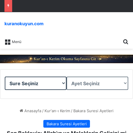
kuranokuyun.com
Ar
Menü
Sure
Ayet
Seçiniz
Seçiniz
Anasayfa
/
Kur'an-ı Kerim
/
Bakara Suresi Ayetleri
Bakara Suresi Ayetleri