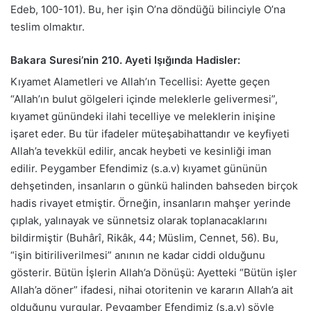
Edeb, 100-101). Bu, her işin O’na döndüğü bilinciyle O’na
teslim olmaktır.
Bakara Suresi’nin 210. Ayeti Işığında Hadisler:
Kıyamet Alametleri ve Allah’ın Tecellisi: Ayette geçen
“Allah’ın bulut gölgeleri içinde meleklerle gelivermesi”,
kıyamet günündeki ilahi tecelliye ve meleklerin inişine
işaret eder. Bu tür ifadeler müteşabihattandır ve keyfiyeti
Allah’a tevekkül edilir, ancak heybeti ve kesinliği iman
edilir. Peygamber Efendimiz (s.a.v) kıyamet gününün
dehşetinden, insanların o günkü halinden bahseden birçok
hadis rivayet etmiştir. Örneğin, insanların mahşer yerinde
çıplak, yalınayak ve sünnetsiz olarak toplanacaklarını
bildirmiştir (Buhârî, Rikâk, 44; Müslim, Cennet, 56). Bu,
“işin bitiriliverilmesi” anının ne kadar ciddi olduğunu
gösterir. Bütün İşlerin Allah’a Dönüşü: Ayetteki “Bütün işler
Allah’a döner” ifadesi, nihai otoritenin ve kararın Allah’a ait
olduğunu vurgular. Peygamber Efendimiz (s.a.v) şöyle