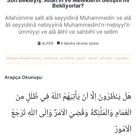
Son Bekleyiş: Allah’ın ve Meleklerin Gelişini mi
Bekliyorlar?
Allahümme salli alâ seyyidinâ Muhammedin ve alâ
âli seyyidinâ nebiyyinâ Muhammedini'n-nebiyyi'il-
ümmiyyi ve alâ âlihî ve sahbihî ve sellim
ALPER
6 dakika okuma süresi
Arapça Okunuşu:
هَلْ يَنْظُرُونَ اِلَّٓا اَنْ يَأْتِيَهُمُ اللّٰهُ ف۪ي ظُلَلٍ مِنَ
الْغَمَامِ وَالْمَلٰٓئِكَةُ وَقُضِيَ الْاَمْرُۜ وَاِلَى اللّٰهِ تُرْجَعُ
الْاُمُورُ۟