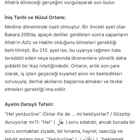
Allah’a döneceği gerçeğini vurgulayarak son bulur.
İniş Tarihi ve Nüzul Ortamı:
Medine döneminde nazil olmuştur. Bir önceki ayet olan
Bakara 209’da, apaçık deliller geldikten sonra sapanların
Allah’ın Azîz ve Hakîm olduğunu bilmeleri gerektiği
belirtilmişti. Bu 210. ayet ise, bu uyarıya rağmen hala
tereddüt eden veya isyanında direnenlere yönelik daha
şiddetli bir ikaz niteliğindedir. Onların, artık son çare
olarak, iş işten geçeceği kıyamet anını mı bekledikleri
sorusuyla, derhal akıllarını başlarına almaları ve tevbe
etmeleri gerektiği ima edilir.
Ayetin Detaylı Tefsiri:
“Hel yenżurûne” (Onlar ille de … mi bekliyorlar? / Gözetip
هَلْ
duruyorlar mı?): “Hel” (
) soru edatıdır, ancak burada bir
soru sormaktan ziyade, bir kınama, hayret, taaccüp ve
يَنْظُرُونَ
tehdit anlamı taşır. “Yenżurûne” (
), “beklemek,