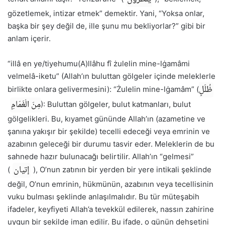
gözetlemek, intizar etmek” demektir. Yani, “Yoksa onlar,
başka bir şey değil de, ille şunu mu bekliyorlar?” gibi bir
anlam içerir.
“illâ en ye/tiyehumu(A)llâhu fî żulelin mine-lġamâmi
velmelâ-iketu” (Allah’ın buluttan gölgeler içinde meleklerle
ظُلَلٍ
birlikte onlara gelivermesini): “Żulelin mine-lġamâm” (
مِنَ الْغَمَامِ
): Buluttan gölgeler, bulut katmanları, bulut
gölgelikleri. Bu, kıyamet gününde Allah’ın (azametine ve
şanına yakışır bir şekilde) tecelli edeceği veya emrinin ve
azabının geleceği bir durumu tasvir eder. Meleklerin de bu
sahnede hazır bulunacağı belirtilir. Allah’ın “gelmesi”
إتيان
(
), O’nun zatının bir yerden bir yere intikali şeklinde
değil, O’nun emrinin, hükmünün, azabının veya tecellisinin
vuku bulması şeklinde anlaşılmalıdır. Bu tür müteşabih
ifadeler, keyfiyeti Allah’a tevekkül edilerek, nassın zahirine
uygun bir şekilde iman edilir. Bu ifade, o günün dehşetini