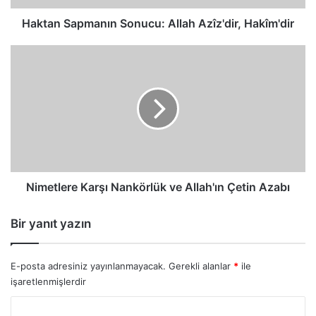
Haktan Sapmanın Sonucu: Allah Azîz'dir, Hakîm'dir
Nimetlere
Karşı
Nankörlük
ve
Allah'ın
Çetin
Azabı
Nimetlere Karşı Nankörlük ve Allah'ın Çetin Azabı
Bir yanıt yazın
E-posta adresiniz yayınlanmayacak.
Gerekli alanlar
*
ile
işaretlenmişlerdir
Y