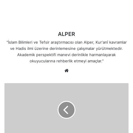
ALPER
"İslam Bilimleri ve Tefsir araştırmacısı olan Alper, Kur'anî kavramlar
ve Hadis ilmi üzerine derinlemesine çalışmalar yürütmektedir.
Akademik perspektifi manevi derinlikle harmanlayarak
okuyucularına rehberlik etmeyi amaçlar."
Web
sitesi
Haktan
Sapmanın
Sonucu:
Allah
Azîz'dir,
Hakîm'dir