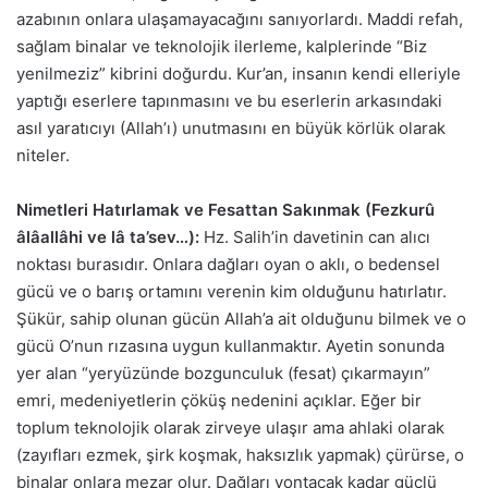
azabının onlara ulaşamayacağını sanıyorlardı. Maddi refah,
sağlam binalar ve teknolojik ilerleme, kalplerinde “Biz
yenilmeziz” kibrini doğurdu. Kur’an, insanın kendi elleriyle
yaptığı eserlere tapınmasını ve bu eserlerin arkasındaki
asıl yaratıcıyı (Allah’ı) unutmasını en büyük körlük olarak
niteler.
Nimetleri Hatırlamak ve Fesattan Sakınmak (Fezkurû
âlâallâhi ve lâ ta’sev…):
Hz. Salih’in davetinin can alıcı
noktası burasıdır. Onlara dağları oyan o aklı, o bedensel
gücü ve o barış ortamını verenin kim olduğunu hatırlatır.
Şükür, sahip olunan gücün Allah’a ait olduğunu bilmek ve o
gücü O’nun rızasına uygun kullanmaktır. Ayetin sonunda
yer alan “yeryüzünde bozgunculuk (fesat) çıkarmayın”
emri, medeniyetlerin çöküş nedenini açıklar. Eğer bir
toplum teknolojik olarak zirveye ulaşır ama ahlaki olarak
(zayıfları ezmek, şirk koşmak, haksızlık yapmak) çürürse, o
binalar onlara mezar olur. Dağları yontacak kadar güçlü