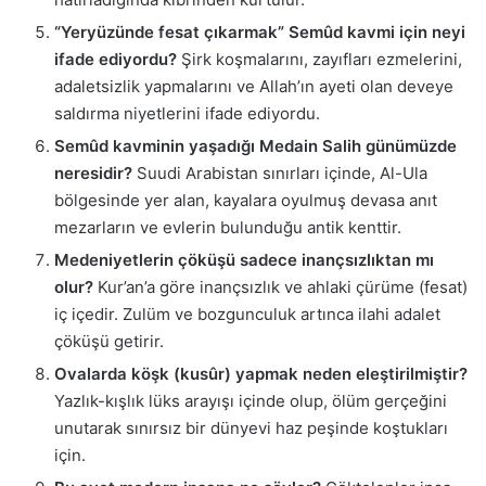
“Yeryüzünde fesat çıkarmak” Semûd kavmi için neyi
ifade ediyordu?
Şirk koşmalarını, zayıfları ezmelerini,
adaletsizlik yapmalarını ve Allah’ın ayeti olan deveye
saldırma niyetlerini ifade ediyordu.
Semûd kavminin yaşadığı Medain Salih günümüzde
neresidir?
Suudi Arabistan sınırları içinde, Al-Ula
bölgesinde yer alan, kayalara oyulmuş devasa anıt
mezarların ve evlerin bulunduğu antik kenttir.
Medeniyetlerin çöküşü sadece inançsızlıktan mı
olur?
Kur’an’a göre inançsızlık ve ahlaki çürüme (fesat)
iç içedir. Zulüm ve bozgunculuk artınca ilahi adalet
çöküşü getirir.
Ovalarda köşk (kusûr) yapmak neden eleştirilmiştir?
Yazlık-kışlık lüks arayışı içinde olup, ölüm gerçeğini
unutarak sınırsız bir dünyevi haz peşinde koştukları
için.