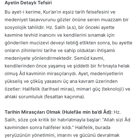
Ayetin Detaylı Tefsiri
Bu ayet-i kerime, Kur’an’ın eşsiz tarih felsefesini ve
medeniyet tasavvurunu gözler önüne seren muazzam bir
sosyolojik tahlildir. Hz. Salih (a.s), bir önceki ayette
kavmine tevhid inancını ve kendilerini sınamak için
gönderilen mucizevi deveyi tebliğ ettikten sonra, bu ayette
onların zihinlerini tarihe ve sahip oldukları ihtişamlı
medeniyete yönlendirmektedir. Semûd kavmi,
kendilerinden önce yaşamış ve şiddetli bir fırtınayla helak
olmuş Âd kavminin mirasçılarıydı. Ayet, medeniyetlerin
yükseliş ve çöküş yasasını üç ana kavram üzerinden
özetler: Halifelik (tarihsel miras), mimari güç (teknoloji) ve
ahlaki sorumluluk (fesattan kaçınma).
Tarihin Mirasçıları Olmak (Hulefâe min ba’di Âd):
Hz.
Salih, söze çok kritik bir hatırlatmayla başlar: “Allah sizi Âd
kavminden sonra halifeler kıldı.” Halifelik, burada
yeryüzünün yönetimini, imarını ve gücünü devralmak