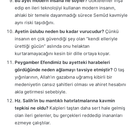
Bu ayet modern insana ne söyler?
Göktelenler inşa
edip en ileri teknolojiyi kullanan modern insanın,
ahlaki bir temele dayanmadığı sürece Semûd kavmiyle
aynı riski taşıdığını.
Ayetin üslubu neden bu kadar vurucudur?
Çünkü
insanın en çok güvendiği şey olan “kendi elleriyle
ürettiği gücün” aslında onu helaktan
kurtaramayacağını kesin bir dille ortaya koyar.
Peygamber Efendimiz bu ayetteki harabeleri
gördüğünde neden ağlamayı tavsiye etmiştir?
O taş
yığınlarının, Allah’ın gazabına uğramış kibirli bir
medeniyetin cansız şahitleri olması ve ahiret hesabını
akla getirmesi sebebiyle.
Hz. Salih’in bu mantıklı hatırlatmalarına kavmin
tepkisi ne oldu?
Kalpleri taştan daha sert hale gelmiş
olan ileri gelenler, bu gerçekleri reddedip inananları
ezmeye çalıştılar.