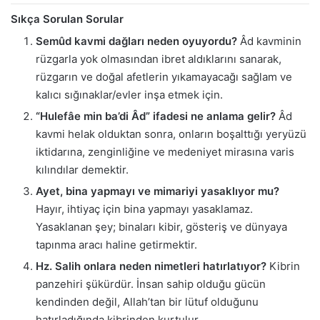
Sıkça Sorulan Sorular
Semûd kavmi dağları neden oyuyordu?
Âd kavminin
rüzgarla yok olmasından ibret aldıklarını sanarak,
rüzgarın ve doğal afetlerin yıkamayacağı sağlam ve
kalıcı sığınaklar/evler inşa etmek için.
“Hulefâe min ba’di Âd” ifadesi ne anlama gelir?
Âd
kavmi helak olduktan sonra, onların boşalttığı yeryüzü
iktidarına, zenginliğine ve medeniyet mirasına varis
kılındılar demektir.
Ayet, bina yapmayı ve mimariyi yasaklıyor mu?
Hayır, ihtiyaç için bina yapmayı yasaklamaz.
Yasaklanan şey; binaları kibir, gösteriş ve dünyaya
tapınma aracı haline getirmektir.
Hz. Salih onlara neden nimetleri hatırlatıyor?
Kibrin
panzehiri şükürdür. İnsan sahip olduğu gücün
kendinden değil, Allah’tan bir lütuf olduğunu
hatırladığında kibrinden kurtulur.