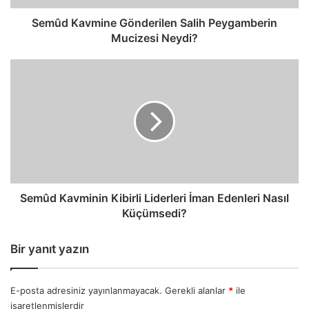
Semûd Kavmine Gönderilen Salih Peygamberin
Mucizesi Neydi?
Semûd
Kavminin
Kibirli
Liderleri
İman
Edenleri
Nasıl
Küçümsedi?
Semûd Kavminin Kibirli Liderleri İman Edenleri Nasıl
Küçümsedi?
Bir yanıt yazın
E-posta adresiniz yayınlanmayacak.
Gerekli alanlar
*
ile
işaretlenmişlerdir