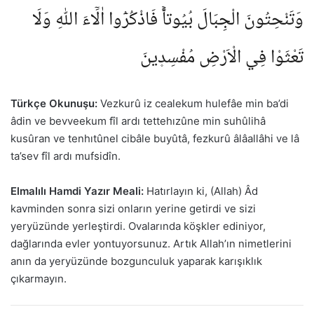
وَتَنْحِتُونَ الْجِبَالَ بُيُوتاًۚ فَاذْكُرُٓوا اٰلَٓاءَ اللّٰهِ وَلَا
تَعْثَوْا فِي الْاَرْضِ مُفْسِد۪ينَ
Türkçe Okunuşu:
Vezkurû iz cealekum hulefâe min ba’di
âdin ve bevveekum fîl ardı tettehızûne min suhûlihâ
kusûran ve tenhıtûnel cibâle buyûtâ, fezkurû âlâallâhi ve lâ
ta’sev fîl ardı mufsidîn.
Elmalılı Hamdi Yazır Meali:
Hatırlayın ki, (Allah) Âd
kavminden sonra sizi onların yerine getirdi ve sizi
yeryüzünde yerleştirdi. Ovalarında köşkler ediniyor,
dağlarında evler yontuyorsunuz. Artık Allah’ın nimetlerini
anın da yeryüzünde bozgunculuk yaparak karışıklık
çıkarmayın.