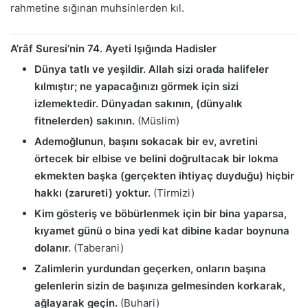
rahmetine sığınan muhsinlerden kıl.
A’râf Suresi’nin 74. Ayeti Işığında Hadisler
Dünya tatlı ve yeşildir. Allah sizi orada halifeler
kılmıştır; ne yapacağınızı görmek için sizi
izlemektedir. Dünyadan sakının, (dünyalık
fitnelerden) sakının.
(Müslim)
Ademoğlunun, başını sokacak bir ev, avretini
örtecek bir elbise ve belini doğrultacak bir lokma
ekmekten başka (gerçekten ihtiyaç duyduğu) hiçbir
hakkı (zarureti) yoktur.
(Tirmizi)
Kim gösteriş ve böbürlenmek için bir bina yaparsa,
kıyamet günü o bina yedi kat dibine kadar boynuna
dolanır.
(Taberani)
Zalimlerin yurdundan geçerken, onların başına
gelenlerin sizin de başınıza gelmesinden korkarak,
ağlayarak geçin.
(Buhari)