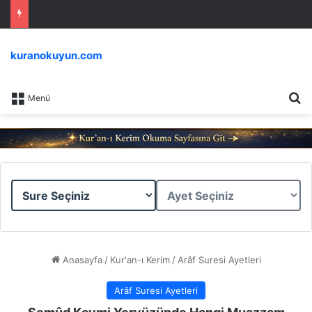
kuranokuyun.com
Ar
Menü
Sure
Ayet
Seçiniz
Seçiniz
Anasayfa
/
Kur'an-ı Kerim
/
Arâf Suresi Ayetleri
Arâf Suresi Ayetleri