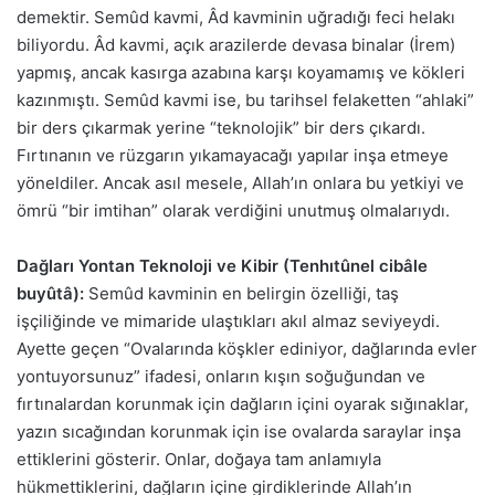
demektir. Semûd kavmi, Âd kavminin uğradığı feci helakı
biliyordu. Âd kavmi, açık arazilerde devasa binalar (İrem)
yapmış, ancak kasırga azabına karşı koyamamış ve kökleri
kazınmıştı. Semûd kavmi ise, bu tarihsel felaketten “ahlaki”
bir ders çıkarmak yerine “teknolojik” bir ders çıkardı.
Fırtınanın ve rüzgarın yıkamayacağı yapılar inşa etmeye
yöneldiler. Ancak asıl mesele, Allah’ın onlara bu yetkiyi ve
ömrü “bir imtihan” olarak verdiğini unutmuş olmalarıydı.
Dağları Yontan Teknoloji ve Kibir (Tenhıtûnel cibâle
buyûtâ):
Semûd kavminin en belirgin özelliği, taş
işçiliğinde ve mimaride ulaştıkları akıl almaz seviyeydi.
Ayette geçen “Ovalarında köşkler ediniyor, dağlarında evler
yontuyorsunuz” ifadesi, onların kışın soğuğundan ve
fırtınalardan korunmak için dağların içini oyarak sığınaklar,
yazın sıcağından korunmak için ise ovalarda saraylar inşa
ettiklerini gösterir. Onlar, doğaya tam anlamıyla
hükmettiklerini, dağların içine girdiklerinde Allah’ın