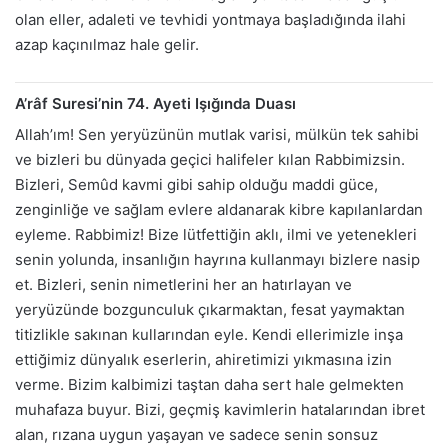
olan eller, adaleti ve tevhidi yontmaya başladığında ilahi
azap kaçınılmaz hale gelir.
A’râf Suresi’nin 74. Ayeti Işığında Duası
Allah’ım! Sen yeryüzünün mutlak varisi, mülkün tek sahibi
ve bizleri bu dünyada geçici halifeler kılan Rabbimizsin.
Bizleri, Semûd kavmi gibi sahip olduğu maddi güce,
zenginliğe ve sağlam evlere aldanarak kibre kapılanlardan
eyleme. Rabbimiz! Bize lütfettiğin aklı, ilmi ve yetenekleri
senin yolunda, insanlığın hayrına kullanmayı bizlere nasip
et. Bizleri, senin nimetlerini her an hatırlayan ve
yeryüzünde bozgunculuk çıkarmaktan, fesat yaymaktan
titizlikle sakınan kullarından eyle. Kendi ellerimizle inşa
ettiğimiz dünyalık eserlerin, ahiretimizi yıkmasına izin
verme. Bizim kalbimizi taştan daha sert hale gelmekten
muhafaza buyur. Bizi, geçmiş kavimlerin hatalarından ibret
alan, rızana uygun yaşayan ve sadece senin sonsuz