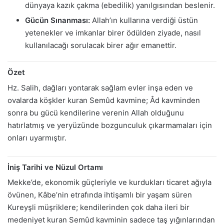
dünyaya kazık çakma (ebedilik) yanılgısından beslenir.
Gücün Sınanması:
Allah’ın kullarına verdiği üstün
yetenekler ve imkanlar birer ödülden ziyade, nasıl
kullanılacağı sorulacak birer ağır emanettir.
Özet
Hz. Salih, dağları yontarak sağlam evler inşa eden ve
ovalarda köşkler kuran Semûd kavmine; Âd kavminden
sonra bu gücü kendilerine verenin Allah olduğunu
hatırlatmış ve yeryüzünde bozgunculuk çıkarmamaları için
onları uyarmıştır.
İniş Tarihi ve Nüzul Ortamı
Mekke’de, ekonomik güçleriyle ve kurdukları ticaret ağıyla
övünen, Kâbe’nin etrafında ihtişamlı bir yaşam süren
Kureyşli müşriklere; kendilerinden çok daha ileri bir
medeniyet kuran Semûd kavminin sadece taş yığınlarından