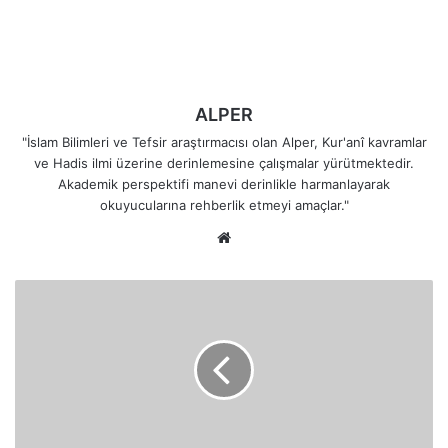
ALPER
"İslam Bilimleri ve Tefsir araştırmacısı olan Alper, Kur'anî kavramlar
ve Hadis ilmi üzerine derinlemesine çalışmalar yürütmektedir.
Akademik perspektifi manevi derinlikle harmanlayarak
okuyucularına rehberlik etmeyi amaçlar."
Web
sitesi
Semûd
Kavmine
Gönderilen
Salih
Peygamberin
Mucizesi
Neydi?