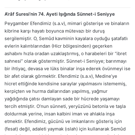
A’râf Suresi’nin 74. Ayeti Işığında Sünnet-i Seniyye
Peygamber Efendimiz (s.a.v), mimari gösterişe ve binaların
kibrine karşı hayatı boyunca mütevazı bir duruş
sergilemiştir. O, Semûd kavminin kayalara oyduğu şatafatlı
evlerin kalıntılarından (Hicr bölgesinden) geçerken
ashabını hızla oradan uzaklaştırmış, o harabeleri bir “ibret
sahnesi” olarak göstermiştir. Sünnet-i Seniyye; barınmayı
bir ihtiyaç, devasa ve lüks binalar inşa ederek övünmeyi ise
bir afet olarak görmektir. Efendimiz (s.a.v), Medine’ye
hicret ettiğinde kendisine saraylar yapılmasını istememiş,
kerpiçten ve hurma dallarından yapılmış, yağmur
yağdığında çatısı damlayan sade bir hücrede yaşamayı
tercih etmiştir. O’nun sünneti, yeryüzünü betonla ve taşla
doldurmak yerine, insan kalbini iman ve ahlakla inşa
etmektir. Efendimiz, gücünü ve imkanlarını gösteriş için
(fesat) değil, adaleti yaymak (ıslah) için kullanarak Semûd