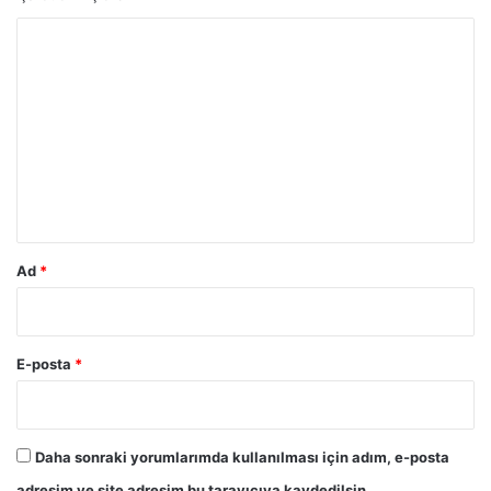
Y
o
r
u
m
*
Ad
*
E-posta
*
Daha sonraki yorumlarımda kullanılması için adım, e-posta
adresim ve site adresim bu tarayıcıya kaydedilsin.