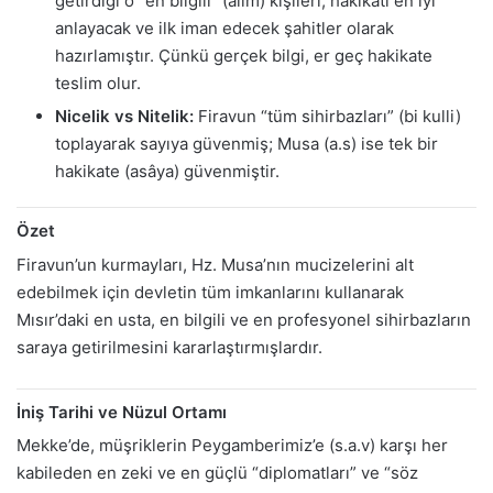
getirdiği o “en bilgili” (alîm) kişileri, hakikati en iyi
anlayacak ve ilk iman edecek şahitler olarak
hazırlamıştır. Çünkü gerçek bilgi, er geç hakikate
teslim olur.
Nicelik vs Nitelik:
Firavun “tüm sihirbazları” (bi kulli)
toplayarak sayıya güvenmiş; Musa (a.s) ise tek bir
hakikate (asâya) güvenmiştir.
Özet
Firavun’un kurmayları, Hz. Musa’nın mucizelerini alt
edebilmek için devletin tüm imkanlarını kullanarak
Mısır’daki en usta, en bilgili ve en profesyonel sihirbazların
saraya getirilmesini kararlaştırmışlardır.
İniş Tarihi ve Nüzul Ortamı
Mekke’de, müşriklerin Peygamberimiz’e (s.a.v) karşı her
kabileden en zeki ve en güçlü “diplomatları” ve “söz