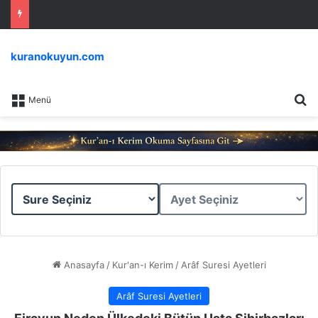
kuranokuyun.com
Ar
Menü
Sure
Ayet
Seçiniz
Seçiniz
Anasayfa
/
Kur'an-ı Kerim
/
Arâf Suresi Ayetleri
Arâf Suresi Ayetleri