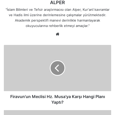
ALPER
"İslam Bilimleri ve Tefsir araştırmacısı olan Alper, Kur'anî kavramlar
ve Hadis ilmi üzerine derinlemesine çalışmalar yürütmektedir.
Akademik perspektifi manevi derinlikle harmanlayarak
okuyucularına rehberlik etmeyi amaçlar."
Web
sitesi
Firavun'un
Meclisi
Hz.
Musa'ya
Karşı
Hangi
Planı
Yaptı?
Firavun'un Meclisi Hz. Musa'ya Karşı Hangi Planı
Yaptı?
Firavun'un