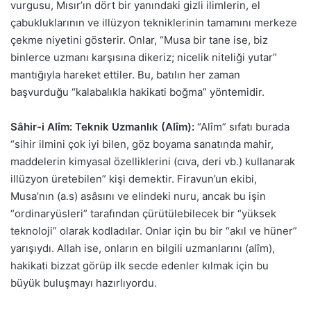
vurgusu, Mısır’ın dört bir yanındaki gizli ilimlerin, el
çabukluklarının ve illüzyon tekniklerinin tamamını merkeze
çekme niyetini gösterir. Onlar, “Musa bir tane ise, biz
binlerce uzmanı karşısına dikeriz; nicelik niteliği yutar”
mantığıyla hareket ettiler. Bu, batılın her zaman
başvurduğu “kalabalıkla hakikati boğma” yöntemidir.
Sâhir-i Alîm: Teknik Uzmanlık (Alîm):
“Alîm” sıfatı burada
“sihir ilmini çok iyi bilen, göz boyama sanatında mahir,
maddelerin kimyasal özelliklerini (cıva, deri vb.) kullanarak
illüzyon üretebilen” kişi demektir. Firavun’un ekibi,
Musa’nın (a.s) asâsını ve elindeki nuru, ancak bu işin
“ordinaryüsleri” tarafından çürütülebilecek bir “yüksek
teknoloji” olarak kodladılar. Onlar için bu bir “akıl ve hüner”
yarışıydı. Allah ise, onların en bilgili uzmanlarını (alîm),
hakikati bizzat görüp ilk secde edenler kılmak için bu
büyük buluşmayı hazırlıyordu.