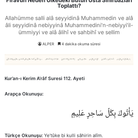
Firavun Neden Ülkedeki Bütün Usta Sihirbazları
Toplattı?
Allahümme salli alâ seyyidinâ Muhammedin ve alâ
âli seyyidinâ nebiyyinâ Muhammedini'n-nebiyyi'il-
ümmiyyi ve alâ âlihî ve sahbihî ve sellim
ALPER
4 dakika okuma süresi
Kur’an-ı Kerim A’râf Suresi 112. Ayeti
Arapça Okunuşu:
يَأْتُوكَ بِكُلِّ سَاحِرٍ عَل۪يمٍ
Türkçe Okunuşu:
Ye’tûke bi kulli sâhirin alîm.