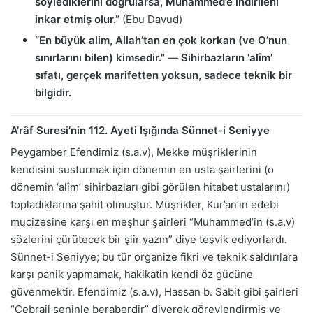
söylediklerini doğrularsa, Muhammed’e indirileni
inkar etmiş olur.”
(Ebu Davud)
“En büyük alim, Allah’tan en çok korkan (ve O’nun
sınırlarını bilen) kimsedir.”
—
Sihirbazların ‘alîm’
sıfatı, gerçek marifetten yoksun, sadece teknik bir
bilgidir.
A’râf Suresi’nin 112. Ayeti Işığında Sünnet-i Seniyye
Peygamber Efendimiz (s.a.v), Mekke müşriklerinin
kendisini susturmak için dönemin en usta şairlerini (o
dönemin ‘alîm’ sihirbazları gibi görülen hitabet ustalarını)
topladıklarına şahit olmuştur. Müşrikler, Kur’an’ın edebi
mucizesine karşı en meşhur şairleri “Muhammed’in (s.a.v)
sözlerini çürütecek bir şiir yazın” diye teşvik ediyorlardı.
Sünnet-i Seniyye; bu tür organize fikri ve teknik saldırılara
karşı panik yapmamak, hakikatin kendi öz gücüne
güvenmektir. Efendimiz (s.a.v), Hassan b. Sabit gibi şairleri
“Cebrail seninle beraberdir” diyerek görevlendirmiş ve