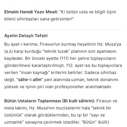
Elmalılı Hamdi Yazır Meali:
“Ki bütün usta ve bilgili (işini
bilen) sihirbazları sana getirsinler!”
Ayetin Detaylı Tefsiri
Bu ayet-i kerime, Firavun’un kurmay heyetinin Hz. Musa’ya
(a.s) karşı kurduğu “teknik tuzak” planının son aşamasını
kaydeder. Bir önceki ayette (111) her şehre toplayıcıların
gönderilmesi kararlaştırılmıştı. 112. ayet ise bu toplayıcılara
verilen “insan kaynağı” kriterini belirler: Sadece sihirbaz
değil,
“sâhir-i alîm”
yani alanında uzman, teknik donanımı
yüksek ve işinin piri olan profesyoneller aranmaktadır.
Bütün Ustaların Toplanması (Bi kulli sâhirin):
Firavun ve
mela takımı, Hz. Musa’nın mucizelerini hala “teknik bir
üstünlük” olarak gördüklerinden, bu işi bir “sayı ve
uzmanlık” savaşına çevirmek istediler. “Bütün” (külli)