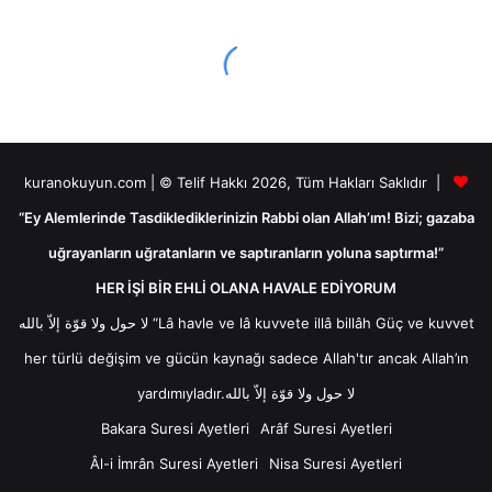
kuranokuyun.com | © Telif Hakkı 2026, Tüm Hakları Saklıdır |
“Ey Alemlerinde Tasdiklediklerinizin Rabbi olan Allah’ım! Bizi; gazaba
uğrayanların uğratanların ve saptıranların yoluna saptırma!”
HER İŞİ BİR EHLİ OLANA HAVALE EDİYORUM
لا حول ولا قوّة إلاّ بالله “Lâ havle ve lâ kuvvete illâ billâh Güç ve kuvvet
her türlü değişim ve gücün kaynağı sadece Allah'tır ancak Allah’ın
yardımıyladır.لا حول ولا قوّة إلاّ بالله
Bakara Suresi Ayetleri
Arâf Suresi Ayetleri
Âl-i İmrân Suresi Ayetleri
Nisa Suresi Ayetleri