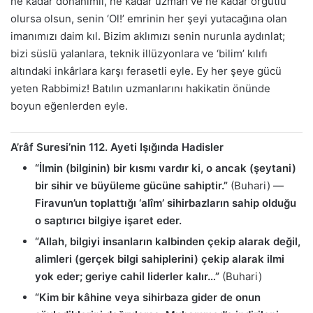
ne kadar donanımlı, ne kadar uzman ve ne kadar örgütlü
olursa olsun, senin ‘Ol!’ emrinin her şeyi yutacağına olan
imanımızı daim kıl. Bizim aklımızı senin nurunla aydınlat;
bizi süslü yalanlara, teknik illüzyonlara ve ‘bilim’ kılıfı
altındaki inkârlara karşı ferasetli eyle. Ey her şeye gücü
yeten Rabbimiz! Batılın uzmanlarını hakikatin önünde
boyun eğenlerden eyle.
A’râf Suresi’nin 112. Ayeti Işığında Hadisler
“İlmin (bilginin) bir kısmı vardır ki, o ancak (şeytani)
bir sihir ve büyüleme gücüne sahiptir.”
(Buhari) —
Firavun’un toplattığı ‘alîm’ sihirbazların sahip olduğu
o saptırıcı bilgiye işaret eder.
“Allah, bilgiyi insanların kalbinden çekip alarak değil,
alimleri (gerçek bilgi sahiplerini) çekip alarak ilmi
yok eder; geriye cahil liderler kalır…”
(Buhari)
“Kim bir kâhine veya sihirbaza gider de onun