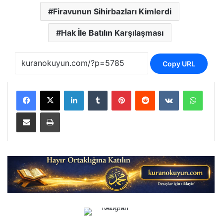
Firavunun Sihirbazları Kimlerdi
Hak İle Batılın Karşılaşması
Copy URL
LinkedIn
Tumblr
Pinterest
Reddit
VKontakte
Whats
E-Posta ile paylaş
Yazdır