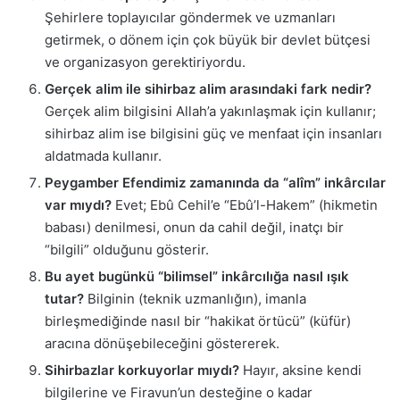
Şehirlere toplayıcılar göndermek ve uzmanları
getirmek, o dönem için çok büyük bir devlet bütçesi
ve organizasyon gerektiriyordu.
Gerçek alim ile sihirbaz alim arasındaki fark nedir?
Gerçek alim bilgisini Allah’a yakınlaşmak için kullanır;
sihirbaz alim ise bilgisini güç ve menfaat için insanları
aldatmada kullanır.
Peygamber Efendimiz zamanında da “alîm” inkârcılar
var mıydı?
Evet; Ebû Cehil’e “Ebû’l-Hakem” (hikmetin
babası) denilmesi, onun da cahil değil, inatçı bir
“bilgili” olduğunu gösterir.
Bu ayet bugünkü “bilimsel” inkârcılığa nasıl ışık
tutar?
Bilginin (teknik uzmanlığın), imanla
birleşmediğinde nasıl bir “hakikat örtücü” (küfür)
aracına dönüşebileceğini göstererek.
Sihirbazlar korkuyorlar mıydı?
Hayır, aksine kendi
bilgilerine ve Firavun’un desteğine o kadar