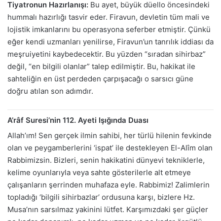
Tiyatronun Hazırlanışı:
Bu ayet, büyük düello öncesindeki
hummalı hazırlığı tasvir eder. Firavun, devletin tüm mali ve
lojistik imkanlarını bu operasyona seferber etmiştir. Çünkü
eğer kendi uzmanları yenilirse, Firavun’un tanrılık iddiası da
meşruiyetini kaybedecektir. Bu yüzden “sıradan sihirbaz”
değil, “en bilgili olanlar” talep edilmiştir. Bu, hakikat ile
sahteliğin en üst perdeden çarpışacağı o sarsıcı güne
doğru atılan son adımdır.
A’râf Suresi’nin 112. Ayeti Işığında Duası
Allah’ım! Sen gerçek ilmin sahibi, her türlü hilenin fevkinde
olan ve peygamberlerini ‘ispat’ ile destekleyen El-Alîm olan
Rabbimizsin. Bizleri, senin hakikatini dünyevi tekniklerle,
kelime oyunlarıyla veya sahte gösterilerle alt etmeye
çalışanların şerrinden muhafaza eyle. Rabbimiz! Zalimlerin
topladığı ‘bilgili sihirbazlar’ ordusuna karşı, bizlere Hz.
Musa’nın sarsılmaz yakinini lütfet. Karşımızdaki şer güçler