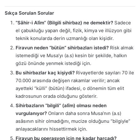
Sıkça Sorulan Sorular
“Sâhir-i Alîm” (Bilgili sihirbaz) ne demektir?
Sadece
el çabukluğu yapan değil, fizik, kimya ve illüzyon gibi
teknik konularda derin uzmanlığı olan kişidir.
Firavun neden “bütün” sihirbazları istedi?
Risk almak
istemediği ve Musa’yı (a.s) kesin bir şekilde, halkın
gözü önünde yenmek istediği için.
Bu sihirbazlar kaç kişiydi?
Rivayetlerde sayıları 70 ile
70.000 arasında değişen rakamlar verilir; ancak
ayetteki “külli” (bütün) ifadesi, o dönemin tüm elit
kadrosunun orada olduğunu gösterir.
Sihirbazların “bilgili” (alîm) olması neden
vurgulanıyor?
Onların daha sonra Musa’nın (a.s)
asâsının sihir olmadığını, mucize olduğunu “bilgiyle”
anlayacaklarını hissettirmek için.
Firavun bu operasyon için ne kadar harcadı?