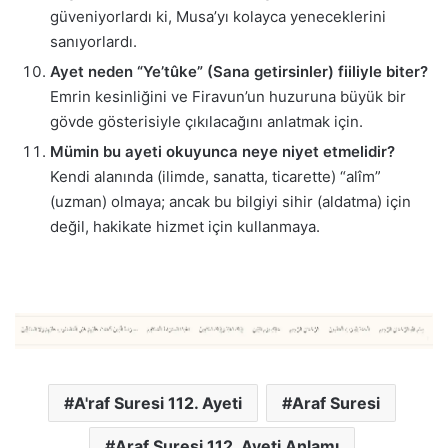
güveniyorlardı ki, Musa’yı kolayca yeneceklerini
sanıyorlardı.
Ayet neden “Ye’tûke” (Sana getirsinler) fiiliyle biter?
Emrin kesinliğini ve Firavun’un huzuruna büyük bir
gövde gösterisiyle çıkılacağını anlatmak için.
Mümin bu ayeti okuyunca neye niyet etmelidir?
Kendi alanında (ilimde, sanatta, ticarette) “alîm”
(uzman) olmaya; ancak bu bilgiyi sihir (aldatma) için
değil, hakikate hizmet için kullanmaya.
A'raf Suresi 112. Ayeti
Araf Suresi
Araf Suresi 112. Ayeti Anlamı