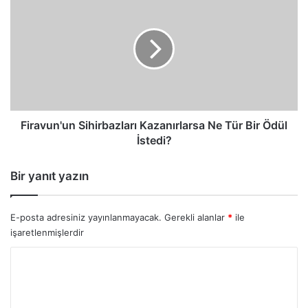
Sihirbazları
Kazanırlarsa
Ne
Tür
Bir
Ödül
İstedi?
Firavun'un Sihirbazları Kazanırlarsa Ne Tür Bir Ödül
İstedi?
Bir yanıt yazın
E-posta adresiniz yayınlanmayacak.
Gerekli alanlar
*
ile
işaretlenmişlerdir
Y
o
r