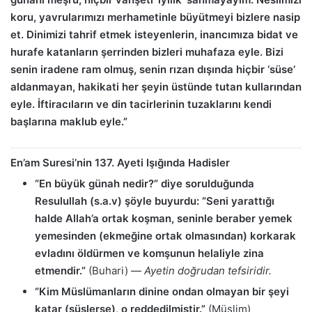
koru, yavrularımızı merhametinle büyütmeyi bizlere nasip
et. Dinimizi tahrif etmek isteyenlerin, inancımıza bidat ve
hurafe katanların şerrinden bizleri muhafaza eyle. Bizi
senin iradene ram olmuş, senin rızan dışında hiçbir ‘süse’
aldanmayan, hakikati her şeyin üstünde tutan kullarından
eyle. İftiracıların ve din tacirlerinin tuzaklarını kendi
başlarına maklub eyle.”
En’am Suresi’nin 137. Ayeti Işığında Hadisler
“En büyük günah nedir?” diye sorulduğunda
Resulullah (s.a.v) şöyle buyurdu: “Seni yarattığı
halde Allah’a ortak koşman, seninle beraber yemek
yemesinden (ekmeğine ortak olmasından) korkarak
evladını öldürmen ve komşunun helaliyle zina
etmendir.”
(Buhari) —
Ayetin doğrudan tefsiridir.
“Kim Müslümanların dinine ondan olmayan bir şeyi
katar (süslerse), o reddedilmiştir.”
(Müslim)