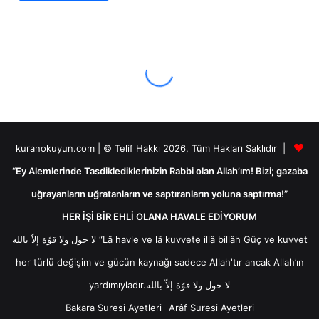
kuranokuyun.com | © Telif Hakkı 2026, Tüm Hakları Saklıdır |
“Ey Alemlerinde Tasdiklediklerinizin Rabbi olan Allah’ım! Bizi; gazaba
uğrayanların uğratanların ve saptıranların yoluna saptırma!”
HER İŞİ BİR EHLİ OLANA HAVALE EDİYORUM
لا حول ولا قوّة إلاّ بالله “Lâ havle ve lâ kuvvete illâ billâh Güç ve kuvvet
her türlü değişim ve gücün kaynağı sadece Allah'tır ancak Allah’ın
yardımıyladır.لا حول ولا قوّة إلاّ بالله
Bakara Suresi Ayetleri
Arâf Suresi Ayetleri