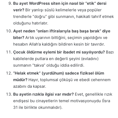
Bu ayet WordPress siten için nasıl bir “etik” dersi
verir?
Bir yanlışı süslü kelimelerle veya popüler
trendlerle “doğru” gibi sunmanın, hakikati tahrif etmek
olduğunu hatırlatır.
Ayet neden “onları iftiralarıyla baş başa bırak” diye
biter?
Artık uyarının bittiğini, seçimin yapıldığını ve
hesabın Allah’a kaldığını bildiren kesin bir tavırdır.
Çocuk öldürme eylemi bir ibadet mi sayılıyordu?
Bazı
kabilelerde putlara en değerli şeyini (evladını)
sunmanın “takva” olduğu iddia edilirdi.
“Helak etmek” (yurdûhum) sadece fiziksel ölüm
müdür?
Hayır, toplumsal çöküşü ve ebedi cehennem
azabını da kapsar.
Bu ayetin rızıkla ilgisi var mıdır?
Evet, genellikle rızık
endişesi bu cinayetlerin temel motivasyonuydu (İsra
31 ile birlikte okunmalıdır).