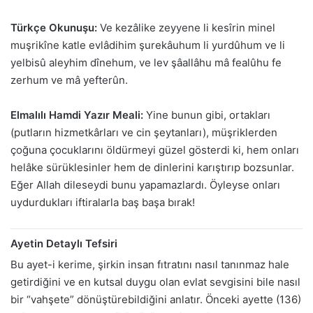
Türkçe Okunuşu:
Ve kezâlike zeyyene li kesîrin minel
muşrikîne katle evlâdihim şurekâuhum li yurdûhum ve li
yelbisû aleyhim dînehum, ve lev şâallâhu mâ fealûhu fe
zerhum ve mâ yefterûn.
Elmalılı Hamdi Yazır Meali:
Yine bunun gibi, ortakları
(putların hizmetkârları ve cin şeytanları), müşriklerden
çoğuna çocuklarını öldürmeyi güzel gösterdi ki, hem onları
helâke sürüklesinler hem de dinlerini karıştırıp bozsunlar.
Eğer Allah dileseydi bunu yapamazlardı. Öyleyse onları
uydurdukları iftiralarla baş başa bırak!
Ayetin Detaylı Tefsiri
Bu ayet-i kerime, şirkin insan fıtratını nasıl tanınmaz hale
getirdiğini ve en kutsal duygu olan evlat sevgisini bile nasıl
bir “vahşete” dönüştürebildiğini anlatır. Önceki ayette (136)