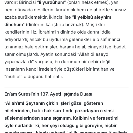
vardır: Birincisi
“li yurdûhum”
(onları helak etmek), yani
hem dünyada nesillerini kurutmak hem de ahirette sonsuz
azaba sürüklemektir. İkincisi ise
“li yelbisû aleyhim
dînehum”
(dinlerini karıştırıp bozmak). Müşrikler
kendilerinin Hz. İbrahim’in dininde olduklarını iddia
ediyorlardı; ancak bu uydurma geleneklerle o saf inancı
tanınmaz hale getirmişler, haramı helal, cinayeti ise ibadet
sanır olmuşlardı. Ayetin sonundaki “Allah dileseydi
yapamazlardı” vurgusu, bu durumun bir cebir değil,
insanların kendi iradeleriyle düştükleri bir imtihan ve
“mühlet” olduğunu hatırlatır.
En’am Suresi’nin 137. Ayeti Işığında Duası
“Allah’ım! Şeytanın çirkin işleri güzel gösteren
hilelerinden, batılı hak suretinde pazarlayan o sinsi
süslemelerinden sana sığınırım. Kalbimi ve ferasetimi
öyle nurlandır ki; her şeyi olduğu gibi göreyim, hiçbir
günahı meşru, hiçbir vahşeti ‘iyilik’ sanmayayım. Neslimizi