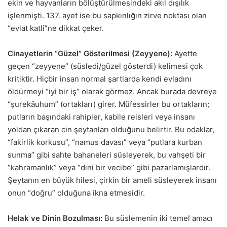
ekin ve hayvanların bölüştürülmesindeki akıl dışılık
işlenmişti. 137. ayet ise bu sapkınlığın zirve noktası olan
“evlat katli”ne dikkat çeker.
Cinayetlerin “Güzel” Gösterilmesi (Zeyyene):
Ayette
geçen “zeyyene” (süsledi/güzel gösterdi) kelimesi çok
kritiktir. Hiçbir insan normal şartlarda kendi evladını
öldürmeyi “iyi bir iş” olarak görmez. Ancak burada devreye
“şurekâuhum” (ortakları) girer. Müfessirler bu ortakların;
putların başındaki rahipler, kabile reisleri veya insanı
yoldan çıkaran cin şeytanları olduğunu belirtir. Bu odaklar,
“fakirlik korkusu”, “namus davası” veya “putlara kurban
sunma” gibi sahte bahaneleri süsleyerek, bu vahşeti bir
“kahramanlık” veya “dini bir vecibe” gibi pazarlamışlardır.
Şeytanın en büyük hilesi, çirkin bir ameli süsleyerek insanı
onun “doğru” olduğuna ikna etmesidir.
Helak ve Dinin Bozulması:
Bu süslemenin iki temel amacı