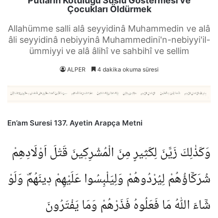
Putların Kötülüğü Süslü Göstermesi ve
Çocukları Öldürmek
Allahümme salli alâ seyyidinâ Muhammedin ve alâ
âli seyyidinâ nebiyyinâ Muhammedini'n-nebiyyi'il-
ümmiyyi ve alâ âlihî ve sahbihî ve sellim
ALPER
4 dakika okuma süresi
En’am Suresi 137. Ayetin Arapça Metni
وَكَذٰلِكَ زَيَّنَ لِكَث۪يرٍ مِنَ الْمُشْرِك۪ينَ قَتْلَ اَوْلَادِهِمْ
شُرَكَٓاؤُهُمْ لِيُرْدُوهُمْ وَلِيَلْبِسُوا عَلَيْهِمْ د۪ينَهُمْۜ وَلَوْ
شَٓاءَ اللّٰهُ مَا فَعَلُوهُ فَذَرْهُمْ وَمَا يَفْتَرُونَ