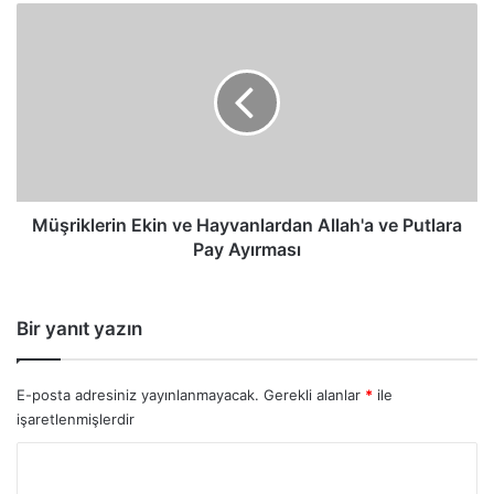
Müşriklerin
Ekin
ve
Hayvanlardan
Allah'a
ve
Putlara
Pay
Ayırması
Müşriklerin Ekin ve Hayvanlardan Allah'a ve Putlara
Pay Ayırması
Bir yanıt yazın
E-posta adresiniz yayınlanmayacak.
Gerekli alanlar
*
ile
işaretlenmişlerdir
Y
o