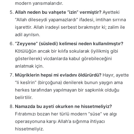
modern yansımalarıdır.
Allah neden bu vahşete “izin” vermiştir?
Ayetteki
“Allah dileseydi yapamazlardı” ifadesi, imtihan sırrına
işarettir. Allah iradeyi serbest bırakmıştır ki; zalim ile
adil ayrılsın.
“Zeyyene” (süsledi) kelimesi neden kullanılmıştır?
Kötülüğün ancak bir kılıfa sokularak (iyilikmiş gibi
gösterilerek) vicdanlarda kabul görebileceğini
anlatmak için.
Müşriklerin hepsi mi evladını öldürürdü?
Hayır, ayette
“li kesîrin” (birçoğuna) denilerek bunun yaygın ama
herkes tarafından yapılmayan bir sapkınlık olduğu
belirtilir.
Namazda bu ayeti okurken ne hissetmeliyiz?
Fıtratımızı bozan her türlü modern “süse” ve algı
operasyonuna karşı Allah’a sığınma ihtiyacı
hissetmeliyiz.