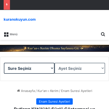
kuranokuyun.com
Ar
Menü
Sure
Ayet
Seçiniz
Seçiniz
Anasayfa
/
Kur'an-ı Kerim
/
Enam Suresi Ayetleri
Enam Suresi Ayetleri