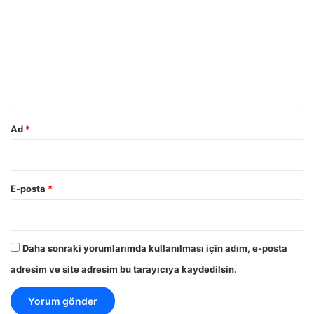
r
u
m
*
Ad
*
E-posta
*
Daha sonraki yorumlarımda kullanılması için adım, e-posta
adresim ve site adresim bu tarayıcıya kaydedilsin.