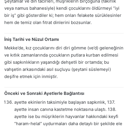
Şeytanlar ve din tacirleri, müşriklerin birçoğuna (fakirlik
veya namus bahanesiyle) kendi çocuklarını öldürmeyi “iyi
bir iş” gibi gösterdiler ki; hem onları felakete sürüklesinler
hem de temiz olan fıtrat dinlerini bozsunlar.
İniş Tarihi ve Nüzul Ortamı
Mekke’de, kız çocuklarını diri diri gömme (ve’d) geleneğinin
ve kıtlık zamanlarında çocukların putlara kurban edilmesi
gibi sapkınlıkların yaşandığı dehşetli bir ortamda; bu
vahşetin arkasındaki asıl suçluyu (şeytani süslemeyi)
deşifre etmek için inmiştir.
Önceki ve Sonraki Ayetlerle Bağlantısı
ayette ekinlerin taksimiyle başlayan sapkınlık, 137.
ayette insan canına kastetme noktasına ulaştı. 138.
ayette ise bu müşriklerin hayvanlar hakkındaki keyfi
“haram-helal” uydurmaları daha detaylı bir şekilde ele