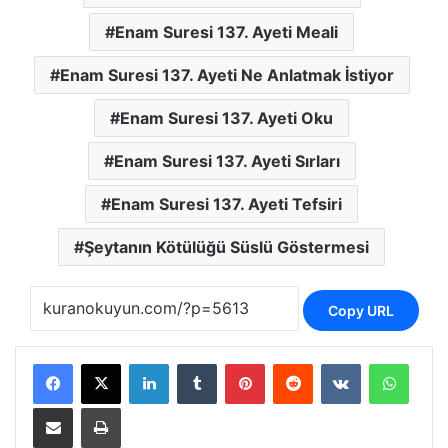
Enam Suresi 137. Ayeti Meali
Enam Suresi 137. Ayeti Ne Anlatmak İstiyor
Enam Suresi 137. Ayeti Oku
Enam Suresi 137. Ayeti Sırları
Enam Suresi 137. Ayeti Tefsiri
Şeytanın Kötülüğü Süslü Göstermesi
Copy URL
LinkedIn
Tumblr
Pinterest
Reddit
VKontakte
Whats
E-Posta ile paylaş
Yazdır