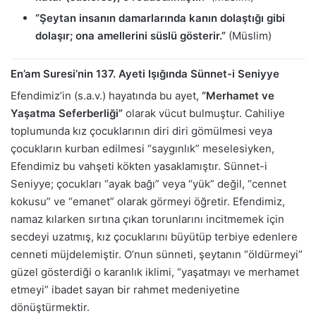
“Şeytan insanın damarlarında kanın dolaştığı gibi
dolaşır; ona amellerini süslü gösterir.”
(Müslim)
En’am Suresi’nin 137. Ayeti Işığında Sünnet-i Seniyye
Efendimiz’in (s.a.v.) hayatında bu ayet,
“Merhamet ve
Yaşatma Seferberliği”
olarak vücut bulmuştur. Cahiliye
toplumunda kız çocuklarının diri diri gömülmesi veya
çocukların kurban edilmesi “saygınlık” meselesiyken,
Efendimiz bu vahşeti kökten yasaklamıştır. Sünnet-i
Seniyye; çocukları “ayak bağı” veya “yük” değil, “cennet
kokusu” ve “emanet” olarak görmeyi öğretir. Efendimiz,
namaz kılarken sırtına çıkan torunlarını incitmemek için
secdeyi uzatmış, kız çocuklarını büyütüp terbiye edenlere
cenneti müjdelemiştir. O’nun sünneti, şeytanın “öldürmeyi”
güzel gösterdiği o karanlık iklimi, “yaşatmayı ve merhamet
etmeyi” ibadet sayan bir rahmet medeniyetine
dönüştürmektir.