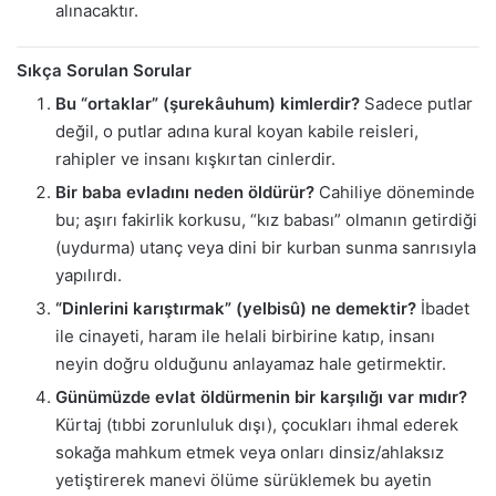
alınacaktır.
Sıkça Sorulan Sorular
Bu “ortaklar” (şurekâuhum) kimlerdir?
Sadece putlar
değil, o putlar adına kural koyan kabile reisleri,
rahipler ve insanı kışkırtan cinlerdir.
Bir baba evladını neden öldürür?
Cahiliye döneminde
bu; aşırı fakirlik korkusu, “kız babası” olmanın getirdiği
(uydurma) utanç veya dini bir kurban sunma sanrısıyla
yapılırdı.
“Dinlerini karıştırmak” (yelbisû) ne demektir?
İbadet
ile cinayeti, haram ile helali birbirine katıp, insanı
neyin doğru olduğunu anlayamaz hale getirmektir.
Günümüzde evlat öldürmenin bir karşılığı var mıdır?
Kürtaj (tıbbi zorunluluk dışı), çocukları ihmal ederek
sokağa mahkum etmek veya onları dinsiz/ahlaksız
yetiştirerek manevi ölüme sürüklemek bu ayetin