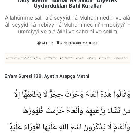
Müşriklerin “Bunlar Haramdır” Diyerek
Uydurdukları Batıl Kurallar
Allahümme salli alâ seyyidinâ Muhammedin ve alâ
âli seyyidinâ nebiyyinâ Muhammedini'n-nebiyyi'il-
ümmiyyi ve alâ âlihî ve sahbihî ve sellim
ALPER
4 dakika okuma süresi
En’am Suresi 138. Ayetin Arapça Metni
وَقَالُوا هٰذِه۪ٓ اَنْعَامٌ وَحَرْثٌ حِجْرٌۗ لَا يَطْعَمُهَٓا اِلَّا
مَنْ نَشَٓاءُ بِزَعْمِهِمْ وَاَنْعَامٌ حُرِّمَتْ ظُهُورُهَا
وَاَنْعَامٌ لَا يَذْكُرُونَ اسْمَ اللّٰهِ عَلَيْهَا افْتِرَٓاءً عَلَيْهِۜ