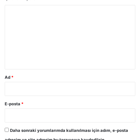
Y
o
r
u
m
*
Ad
*
E-posta
*
Daha sonraki yorumlarımda kullanılması için adım, e-posta
adresim ve site adresim bu tarayıcıya kaydedilsin.