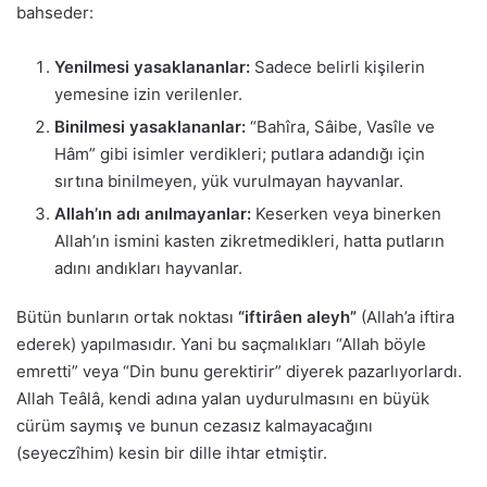
bahseder:
Yenilmesi yasaklananlar:
Sadece belirli kişilerin
yemesine izin verilenler.
Binilmesi yasaklananlar:
“Bahîra, Sâibe, Vasîle ve
Hâm” gibi isimler verdikleri; putlara adandığı için
sırtına binilmeyen, yük vurulmayan hayvanlar.
Allah’ın adı anılmayanlar:
Keserken veya binerken
Allah’ın ismini kasten zikretmedikleri, hatta putların
adını andıkları hayvanlar.
Bütün bunların ortak noktası
“iftirâen aleyh”
(Allah’a iftira
ederek) yapılmasıdır. Yani bu saçmalıkları “Allah böyle
emretti” veya “Din bunu gerektirir” diyerek pazarlıyorlardı.
Allah Teâlâ, kendi adına yalan uydurulmasını en büyük
cürüm saymış ve bunun cezasız kalmayacağını
(seyeczîhim) kesin bir dille ihtar etmiştir.