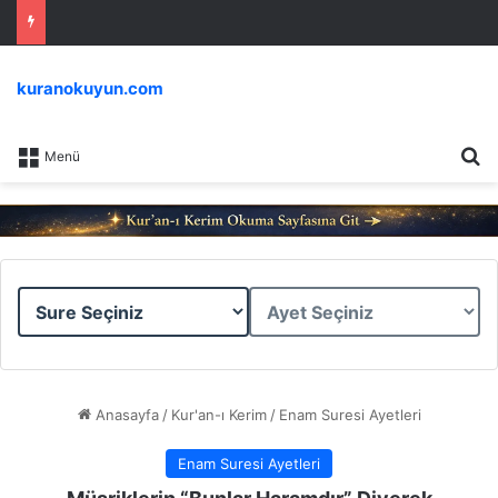
kuranokuyun.com
Ar
Menü
Sure
Ayet
Seçiniz
Seçiniz
Anasayfa
/
Kur'an-ı Kerim
/
Enam Suresi Ayetleri
Enam Suresi Ayetleri