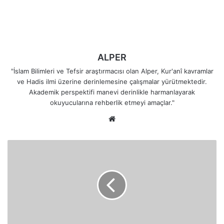
ALPER
"İslam Bilimleri ve Tefsir araştırmacısı olan Alper, Kur'anî kavramlar
ve Hadis ilmi üzerine derinlemesine çalışmalar yürütmektedir.
Akademik perspektifi manevi derinlikle harmanlayarak
okuyucularına rehberlik etmeyi amaçlar."
Web
sitesi
Putların
Kötülüğü
Süslü
Göstermesi
ve
Çocukları
Öldürmek