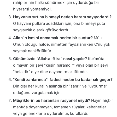
rahiplerinin halkı sömürmek için uydurduğu bir
hiyerarşi yöntemiydi.
Hayvanın sırtına binmeyi neden haram sayıyorlardı?
O hayvanı putlara adadıkları için, ona binmeyi puta
saygısızlık olarak görüyorlardı.
Allah’ın ismini anmamak neden bir suçtur?
Mülk
O’nun olduğu halde, nimetten faydalanırken O’nu yok
saymak nankörlüktür.
Günümüzde “Allah’a iftira” nasıl yapılır?
Kur’an’da
olmayan bir şeyi “kesin haramdır” veya olan bir şeyi
“helaldir” diye dine dayandırmak iftiradır.
“Kendi zanlarınca” ifadesi neden bu kadar sık geçer?
Din dışı her kuralın aslında bir “sanrı” ve “uydurma”
olduğunu vurgulamak için.
Müşriklerin bu haramları rasyonel miydi?
Hayır, hiçbir
mantığa dayanmayan, tamamen rüyalar, kehanetler
veya geleneklerle uydurulmuş kurallardı.