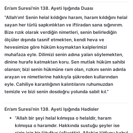
En’am Suresi’nin 138. Ayeti Işığında Duası
“Allah’ım! Senin helal kıldığını haram, haram kıldığını helal
sayan her türlü sapkınlıktan ve iftiradan sana sığınırım.
Bize rızık olarak verdiğin nimetleri, senin belirlediğin
ölçüler dışında tasnif etmekten, kendi heva ve
hevesimize göre hüküm koymaktan kalplerimizi
muhafaza eyle. Dilimizi senin adına yalan söylemekten,
dinine hurafe katmaktan koru. Sen mutlak hüküm sahibi
olansın; bizi senin hükmüne ram olan, rızkını senin adınla
arayan ve nimetlerine hakkıyla şükreden kullarından
eyle. Cahiliye karanlığının kalıntılarını ruhumuzdan
temizle ve bizi senin dosdoğru yolunda sabit kıl.”
En’am Suresi’nin 138. Ayeti Işığında Hadisler
“Allah bir şeyi helal kılmışsa o helaldir, haram
kılmışsa o haramdır. Hakkında sustuğu şeyler ise
sizin için bir lütuftur (afiyettir). Allah’ın lütfunu kabul