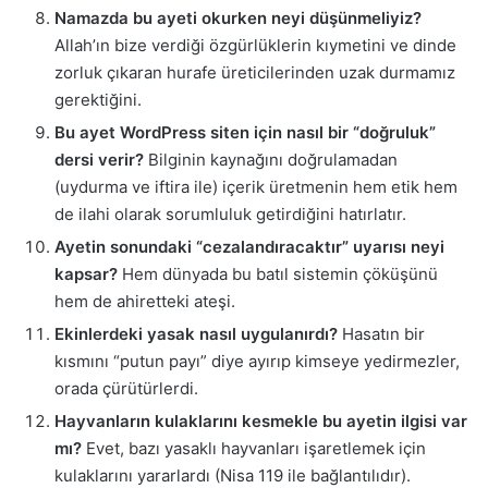
Namazda bu ayeti okurken neyi düşünmeliyiz?
Allah’ın bize verdiği özgürlüklerin kıymetini ve dinde
zorluk çıkaran hurafe üreticilerinden uzak durmamız
gerektiğini.
Bu ayet WordPress siten için nasıl bir “doğruluk”
dersi verir?
Bilginin kaynağını doğrulamadan
(uydurma ve iftira ile) içerik üretmenin hem etik hem
de ilahi olarak sorumluluk getirdiğini hatırlatır.
Ayetin sonundaki “cezalandıracaktır” uyarısı neyi
kapsar?
Hem dünyada bu batıl sistemin çöküşünü
hem de ahiretteki ateşi.
Ekinlerdeki yasak nasıl uygulanırdı?
Hasatın bir
kısmını “putun payı” diye ayırıp kimseye yedirmezler,
orada çürütürlerdi.
Hayvanların kulaklarını kesmekle bu ayetin ilgisi var
mı?
Evet, bazı yasaklı hayvanları işaretlemek için
kulaklarını yararlardı (Nisa 119 ile bağlantılıdır).