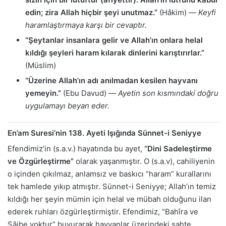
edin; zira Allah hiçbir şeyi unutmaz.”
(Hâkim) —
Keyfi
haramlaştırmaya karşı bir cevaptır.
“Şeytanlar insanlara gelir ve Allah’ın onlara helal
kıldığı şeyleri haram kılarak dinlerini karıştırırlar.”
(Müslim)
“Üzerine Allah’ın adı anılmadan kesilen hayvanı
yemeyin.”
(Ebu Davud) —
Ayetin son kısmındaki doğru
uygulamayı beyan eder.
En’am Suresi’nin 138. Ayeti Işığında Sünnet-i Seniyye
Efendimiz’in (s.a.v.) hayatında bu ayet,
“Dini Sadeleştirme
ve Özgürleştirme”
olarak yaşanmıştır. O (s.a.v), cahiliyenin
o içinden çıkılmaz, anlamsız ve baskıcı “haram” kurallarını
tek hamlede yıkıp atmıştır. Sünnet-i Seniyye; Allah’ın temiz
kıldığı her şeyin mümin için helal ve mübah olduğunu ilan
ederek ruhları özgürleştirmiştir. Efendimiz, “Bahîra ve
Sâibe yoktur” buyurarak hayvanlar üzerindeki sahte