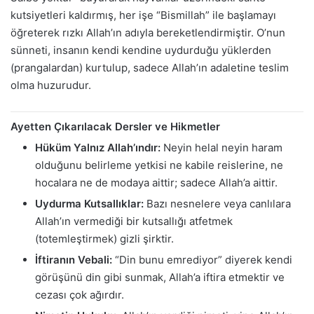
kutsiyetleri kaldırmış, her işe “Bismillah” ile başlamayı
öğreterek rızkı Allah’ın adıyla bereketlendirmiştir. O’nun
sünneti, insanın kendi kendine uydurduğu yüklerden
(prangalardan) kurtulup, sadece Allah’ın adaletine teslim
olma huzurudur.
Ayetten Çıkarılacak Dersler ve Hikmetler
Hüküm Yalnız Allah’ındır:
Neyin helal neyin haram
olduğunu belirleme yetkisi ne kabile reislerine, ne
hocalara ne de modaya aittir; sadece Allah’a aittir.
Uydurma Kutsallıklar:
Bazı nesnelere veya canlılara
Allah’ın vermediği bir kutsallığı atfetmek
(totemleştirmek) gizli şirktir.
İftiranın Vebali:
“Din bunu emrediyor” diyerek kendi
görüşünü din gibi sunmak, Allah’a iftira etmektir ve
cezası çok ağırdır.