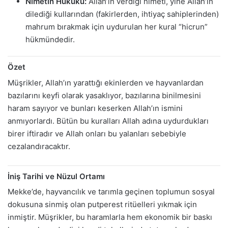
Nimetin Hukuku:
Allah’ın verdiği nimeti, yine Allah’ın
dilediği kullarından (fakirlerden, ihtiyaç sahiplerinden)
mahrum bırakmak için uydurulan her kural “hicrun”
hükmündedir.
Özet
Müşrikler, Allah’ın yarattığı ekinlerden ve hayvanlardan
bazılarını keyfi olarak yasaklıyor, bazılarına binilmesini
haram sayıyor ve bunları keserken Allah’ın ismini
anmıyorlardı. Bütün bu kuralları Allah adına uydurdukları
birer iftiradır ve Allah onları bu yalanları sebebiyle
cezalandıracaktır.
İniş Tarihi ve Nüzul Ortamı
Mekke’de, hayvancılık ve tarımla geçinen toplumun sosyal
dokusuna sinmiş olan putperest ritüelleri yıkmak için
inmiştir. Müşrikler, bu haramlarla hem ekonomik bir baskı