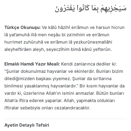
سَيَجْز۪يهِمْ بِمَا كَانُوا يَفْتَرُونَ
Türkçe Okunuşu:
Ve kâlû hâzihî en’âmun ve harsun hicrun
lâ yat’amuhâ illâ men neşâu bi za’mihim ve en’âmun
hurrimet zuhûruhâ ve en’âmun lâ yezkurûnesmallâhi
aleyheftirâen aleyh, seyeczîhim bimâ kânû yefterûn.
Elmalılı Hamdi Yazır Meali:
Kendi zanlarınca dediler ki:
“Şunlar dokunulmaz hayvanlar ve ekinlerdir. Bunları bizim
dilediğimizden başkası yiyemez. Şunlar da sırtlarına
binilmesi yasaklanmış hayvanlardır.” Bir kısım hayvanlar da
vardır ki, üzerlerine Allah’ın ismini anmazlar. Bütün bunları
Allah’a iftira ederek yaparlar. Allah, yapmakta oldukları
iftiralar sebebiyle onları cezalandıracaktır.
Ayetin Detaylı Tefsiri