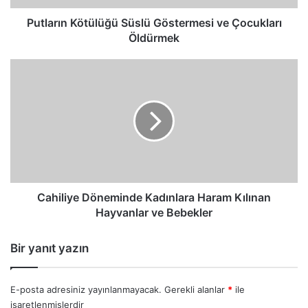
Putların Kötülüğü Süslü Göstermesi ve Çocukları
Öldürmek
Cahiliye
Döneminde
Kadınlara
Haram
Kılınan
Hayvanlar
ve
Bebekler
Cahiliye Döneminde Kadınlara Haram Kılınan
Hayvanlar ve Bebekler
Bir yanıt yazın
E-posta adresiniz yayınlanmayacak.
Gerekli alanlar
*
ile
işaretlenmişlerdir