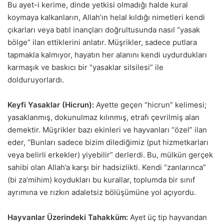
Bu ayet-i kerime, dinde yetkisi olmadığı halde kural
koymaya kalkanların, Allah’ın helal kıldığı nimetleri kendi
çıkarları veya batıl inançları doğrultusunda nasıl “yasak
bölge” ilan ettiklerini anlatır. Müşrikler, sadece putlara
tapmakla kalmıyor, hayatın her alanını kendi uydurdukları
karmaşık ve baskıcı bir “yasaklar silsilesi” ile
dolduruyorlardı.
Keyfi Yasaklar (Hicrun):
Ayette geçen “hicrun” kelimesi;
yasaklanmış, dokunulmaz kılınmış, etrafı çevrilmiş alan
demektir. Müşrikler bazı ekinleri ve hayvanları “özel” ilan
eder, “Bunları sadece bizim dilediğimiz (put hizmetkarları
veya belirli erkekler) yiyebilir” derlerdi. Bu, mülkün gerçek
sahibi olan Allah’a karşı bir hadsizlikti. Kendi “zanlarınca”
(bi za’mihim) koydukları bu kurallar, toplumda bir sınıf
ayrımına ve rızkın adaletsiz bölüşümüne yol açıyordu.
Hayvanlar Üzerindeki Tahakküm:
Ayet üç tip hayvandan