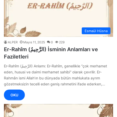
Esmaül Hüsna
ALPER
Mayıs 11, 2025
0
229
Er-Rahîm (الرَّحِيمُ) İsminin Anlamları ve
Faziletleri
Er-Rahîm (الرَّحِيمُ) Anlamı: Er-Rahîm, genellikle “çok merhamet
eden, hususi ve daimi merhamet sahibi” olarak çevrilir. Er-
Rahmân ismi Allah’ın bu dünyada bütün mahlukata ayrım
gözetmeksizin tecelli eden geniş rahmetini ifade ederken,…
OKU