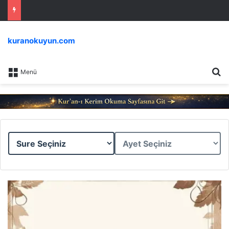
kuranokuyun.com
Ar
Menü
Sure
Ayet
Seçiniz
Seçiniz