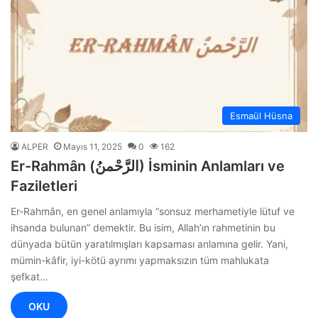
Esmaül Hüsna
ALPER
Mayıs 11, 2025
0
162
Er-Rahmân (الرَّحْمنُ) İsminin Anlamları ve
Faziletleri
Er-Rahmân, en genel anlamıyla “sonsuz merhametiyle lütuf ve
ihsanda bulunan” demektir. Bu isim, Allah’ın rahmetinin bu
dünyada bütün yaratılmışları kapsaması anlamına gelir. Yani,
mümin-kâfir, iyi-kötü ayrımı yapmaksızın tüm mahlukata
şefkat…
OKU