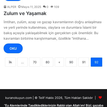
ALPER
Mayıs 11, 2025
0
109
Zulum ve Yaşamak
İmtihan, zulüm, azap ve gazap kavramlarının doğru anlaşılması
ve yerli yerinde kullanılması, olaylara ve durumlara İslami bir
bakış açısıyla yaklaşabilmek için gerçekten çok önemlidir. Bu
kavramları birbirine karıştırmamak, özellikle “imtihana…
OKU
İlk
...
70
80
«
90
91
92
kuranokuyun.com | © Telif Hakkı 2026, Tüm Hakları Saklıdır |
“Ey Alemlerinde Tasdiklediklerinizin Rabbi olan Allah’ım! Bizi; gazaba