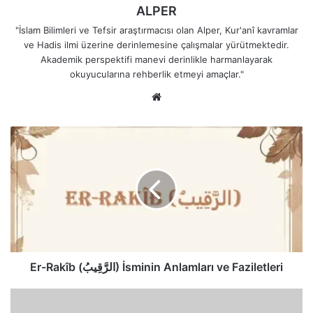
ALPER
"İslam Bilimleri ve Tefsir araştırmacısı olan Alper, Kur'anî kavramlar
ve Hadis ilmi üzerine derinlemesine çalışmalar yürütmektedir.
Akademik perspektifi manevi derinlikle harmanlayarak
okuyucularına rehberlik etmeyi amaçlar."
Web
sitesi
Er-
Rakîb
(الرَّقِيبُ)
İsminin
Anlamları
ve
Faziletleri
Er-Rakîb (الرَّقِيبُ) İsminin Anlamları ve Faziletleri
El-
Vâsi'