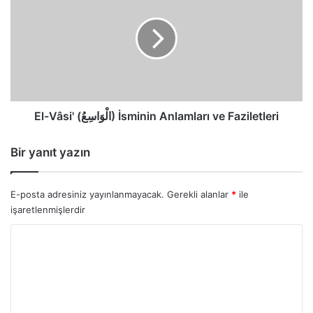
(الْوَاسِعُ)
İsminin
Anlamları
ve
Faziletleri
El-Vâsi' (الْوَاسِعُ) İsminin Anlamları ve Faziletleri
Bir yanıt yazın
E-posta adresiniz yayınlanmayacak.
Gerekli alanlar
*
ile
işaretlenmişlerdir
Y
o
r
u