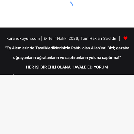
kuranokuyun.com | © Telif Hakkı 2026, Tüm Hakları Saklıdır |
“Ey Alemlerinde Tasdiklediklerinizin Rabbi olan Allah’ım! Bizi; gazaba
uğrayanların uğratanların ve saptıranların yoluna saptırma!”
HER İŞİ BİR EHLİ OLANA HAVALE EDİYORUM
لا حول ولا قوّة إلاّ بالله “Lâ havle ve lâ kuvvete illâ billâh Güç ve kuvvet
her türlü değişim ve gücün kaynağı sadece Allah'tır ancak Allah’ın
yardımıyladır.لا حول ولا قوّة إلاّ بالله
B
Bakara Suresi Ayetleri
Arâf Suresi Ayetleri
d
Âl-i İmrân Suresi Ayetleri
Nisa Suresi Ayetleri
t
Enam Suresi Ayetleri
Mâide Suresi Ayetleri
Enfâl Suresi Ayetleri