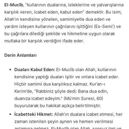
El-Mucîb
, “kullarının dualarına, isteklerine ve yalvarışlarına
karşılık veren, icabet eden, kabul eden” demektir. Bu isim,
Allah’ın kendisine yönelen, samimiyetle dua eden ve
yardım isteyen kullarının çağrılarını işittiğini (Es-Semi’) ve
bu çağrılara dilediği şekilde ve hikmetine uygun olarak
mutlaka bir karşılık verdiğini ifade eder.
Derin Anlamları
Duaları Kabul Eden:
El-Mucîb olan Allah, kullarının
kendisine yaptığı duaları işitir ve onlara icabet eder.
Hiçbir samimi dua karşılıksız kalmaz. Kur’an-ı
Kerim’de, “Rabbiniz şöyle dedi: Bana dua edin,
duanıza icabet edeyim.” (Mü’min Suresi, 60)
buyurularak bu hakikat açıkça belirtilmiştir.
İcabetteki Hikmet:
Allah’ın dualara icabet etmesi, her
zaman istenilen şeyin aynen ve hemen verilmesi
anlamına gelmez. El-Mucîb olan Allah, sonsuz ilmi ve