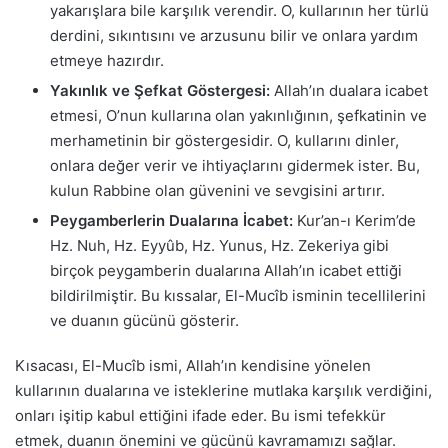
yakarışlara bile karşılık verendir. O, kullarının her türlü
derdini, sıkıntısını ve arzusunu bilir ve onlara yardım
etmeye hazırdır.
Yakınlık ve Şefkat Göstergesi:
Allah’ın dualara icabet
etmesi, O’nun kullarına olan yakınlığının, şefkatinin ve
merhametinin bir göstergesidir. O, kullarını dinler,
onlara değer verir ve ihtiyaçlarını gidermek ister. Bu,
kulun Rabbine olan güvenini ve sevgisini artırır.
Peygamberlerin Dualarına İcabet:
Kur’an-ı Kerim’de
Hz. Nuh, Hz. Eyyûb, Hz. Yunus, Hz. Zekeriya gibi
birçok peygamberin dualarına Allah’ın icabet ettiği
bildirilmiştir. Bu kıssalar, El-Mucîb isminin tecellilerini
ve duanın gücünü gösterir.
Kısacası, El-Mucîb ismi, Allah’ın kendisine yönelen
kullarının dualarına ve isteklerine mutlaka karşılık verdiğini,
onları işitip kabul ettiğini ifade eder. Bu ismi tefekkür
etmek, duanın önemini ve gücünü kavramamızı sağlar.