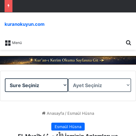
kuranokuyun.com
Ar
Menü
Sure
Ayet
Seçiniz
Seçiniz
Anasayfa
/
Esmaül Hüsna
Esmaül Hüsna