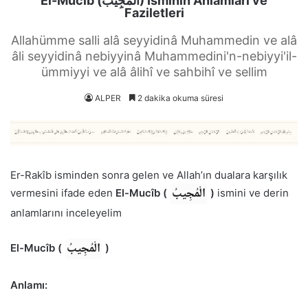
El-Mucîb (الْمُجِيبُ) İsminin Anlamları ve
Faziletleri
Allahümme salli alâ seyyidinâ Muhammedin ve alâ
âli seyyidinâ nebiyyinâ Muhammedini'n-nebiyyi'il-
ümmiyyi ve alâ âlihî ve sahbihî ve sellim
ALPER
2 dakika okuma süresi
Er-Rakîb isminden sonra gelen ve Allah’ın dualara karşılık
الْمُجِيبُ
vermesini ifade eden
El-Mucîb (
)
ismini ve derin
anlamlarını inceleyelim
الْمُجِيبُ
El-Mucîb (
)
Anlamı: