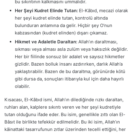
bu sıkıntının kalkmasını ummalıdır.
Her Şeyi Kudret Elinde Tutan:
El-Kâbıd, mecazi olarak
her şeyi kudret elinde tutan, kontrolü altında
bulunduran anlamına da gelir. Hiçbir şey O’nun
kabzasından (kudret elinden) dışarı çıkamaz.
Hikmet ve Adaletle Daraltan:
Allah’ın daraltması,
sıkması veya alması asla zulüm veya haksızlık değildir.
Her bir fiilinde sonsuz bir adalet ve sayısız hikmetler
gizlidir. Bazen bolluk insanı azdırırken, darlık Allah’a
yaklaştırabilir. Bazen de bu daraltma, görünürde kötü
gibi dursa da, sonuçları itibarıyla kul için daha hayırlı
olabilir.
Kısacası, El-Kâbıd ismi, Allah’ın dilediğinde rızkı daraltan,
ruhları alan, kalplere sıkıntı veren ve her şeyi kudretiyle
tutan olduğunu ifade eder. Bu isim, genellikle zıttı olan El-
Bâsıt ile birlikte tefekkür edilmelidir. Bu iki isim, Allah’ın
kâinattaki tasarrufunun zıtlar üzerinden tecelli ettiğini, her