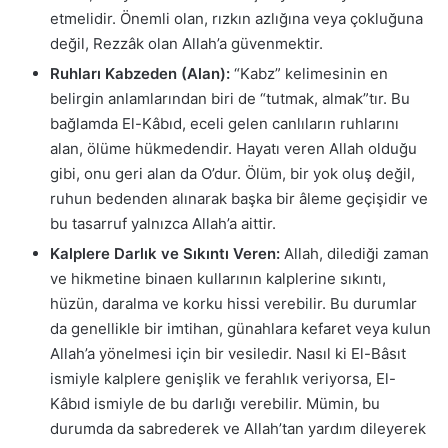
etmelidir. Önemli olan, rızkın azlığına veya çokluğuna
değil, Rezzâk olan Allah’a güvenmektir.
Ruhları Kabzeden (Alan):
“Kabz” kelimesinin en
belirgin anlamlarından biri de “tutmak, almak”tır. Bu
bağlamda El-Kâbıd, eceli gelen canlıların ruhlarını
alan, ölüme hükmedendir. Hayatı veren Allah olduğu
gibi, onu geri alan da O’dur. Ölüm, bir yok oluş değil,
ruhun bedenden alınarak başka bir âleme geçişidir ve
bu tasarruf yalnızca Allah’a aittir.
Kalplere Darlık ve Sıkıntı Veren:
Allah, dilediği zaman
ve hikmetine binaen kullarının kalplerine sıkıntı,
hüzün, daralma ve korku hissi verebilir. Bu durumlar
da genellikle bir imtihan, günahlara kefaret veya kulun
Allah’a yönelmesi için bir vesiledir. Nasıl ki El-Bâsıt
ismiyle kalplere genişlik ve ferahlık veriyorsa, El-
Kâbıd ismiyle de bu darlığı verebilir. Mümin, bu
durumda da sabrederek ve Allah’tan yardım dileyerek