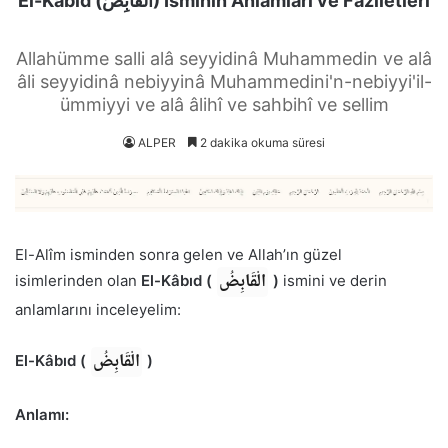
El-Kâbıd (الْقَابِضُ) İsminin Anlamları ve Faziletleri
Allahümme salli alâ seyyidinâ Muhammedin ve alâ
âli seyyidinâ nebiyyinâ Muhammedini'n-nebiyyi'il-
ümmiyyi ve alâ âlihî ve sahbihî ve sellim
ALPER
2 dakika okuma süresi
El-Alîm isminden sonra gelen ve Allah’ın güzel
الْقَابِضُ
isimlerinden olan
El-Kâbıd (
)
ismini ve derin
anlamlarını inceleyelim:
الْقَابِضُ
El-Kâbıd (
)
Anlamı: