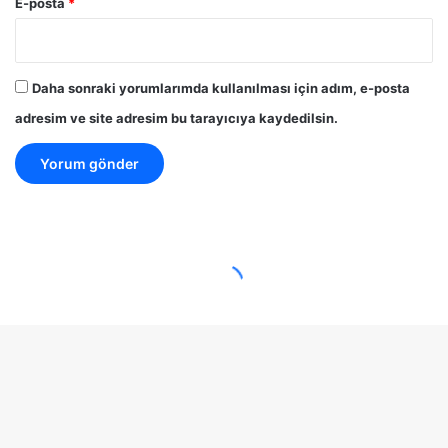
E-posta
*
Daha sonraki yorumlarımda kullanılması için adım, e-posta
adresim ve site adresim bu tarayıcıya kaydedilsin.
kuranokuyun.com | © Telif Hakkı 2026, Tüm Hakları Saklıdır |
B
“Ey Alemlerinde Tasdiklediklerinizin Rabbi olan Allah’ım! Bizi; gazaba
d