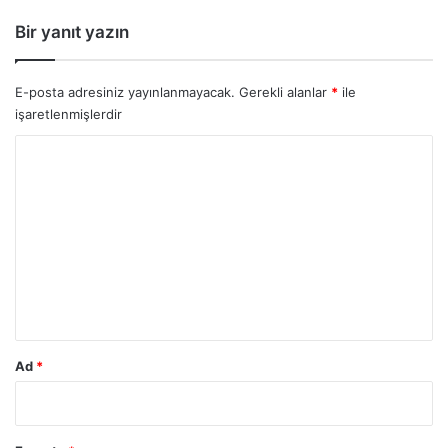
Bir yanıt yazın
E-posta adresiniz yayınlanmayacak.
Gerekli alanlar
*
ile
işaretlenmişlerdir
Y
o
r
u
m
*
Ad
*