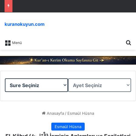
kuranokuyun.com
Ar
Menü
Sure
Ayet
Seçiniz
Seçiniz
Anasayfa
/
Esmaül Hüsna
Esmaül Hüsna