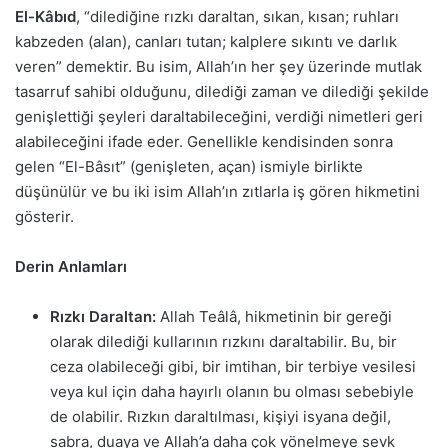
El-Kâbıd
, “dilediğine rızkı daraltan, sıkan, kısan; ruhları
kabzeden (alan), canları tutan; kalplere sıkıntı ve darlık
veren” demektir. Bu isim, Allah’ın her şey üzerinde mutlak
tasarruf sahibi olduğunu, dilediği zaman ve dilediği şekilde
genişlettiği şeyleri daraltabileceğini, verdiği nimetleri geri
alabileceğini ifade eder. Genellikle kendisinden sonra
gelen “El-Bâsıt” (genişleten, açan) ismiyle birlikte
düşünülür ve bu iki isim Allah’ın zıtlarla iş gören hikmetini
gösterir.
Derin Anlamları
Rızkı Daraltan:
Allah Teâlâ, hikmetinin bir gereği
olarak dilediği kullarının rızkını daraltabilir. Bu, bir
ceza olabileceği gibi, bir imtihan, bir terbiye vesilesi
veya kul için daha hayırlı olanın bu olması sebebiyle
de olabilir. Rızkın daraltılması, kişiyi isyana değil,
sabra, duaya ve Allah’a daha çok yönelmeye sevk