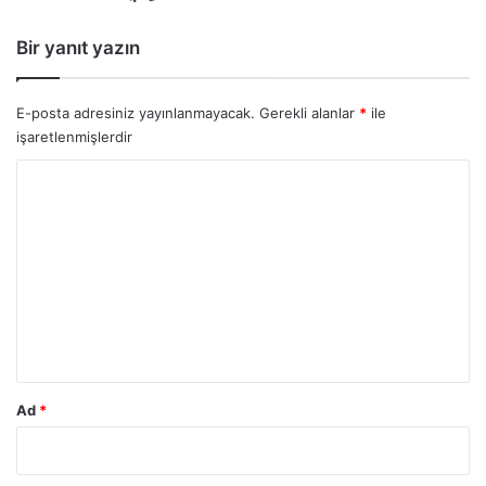
Bir yanıt yazın
E-posta adresiniz yayınlanmayacak.
Gerekli alanlar
*
ile
işaretlenmişlerdir
Y
o
r
u
m
*
Ad
*