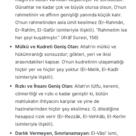
Günahlar ne kadar çok ve büyük olursa olsun, O’nun
rahmetinin ve affının genişliği yanında küçük kalır.
O’nun rahmetinden asla ümit kesilmez (Er-Rahmân,
Er-Rahîm, El-Gafûr isimleriyle ilişkili). “Rahmetim ise
her şeyi kuşatmıştır.” (A’râf Suresi, 156)
Mülkü ve Kudreti Geniş Olan:
Allah’ın mülkü ve
hükümranlığı sonsuzdur; gökleri, yeri ve ikisi
arasındakileri kapsar. O’nun kudretinin ulaşamadığı
hiçbir yer ve hiçbir şey yoktur (El-Melik, El-Kadîr
isimleriyle ilişkili).
Rızkı ve İhsanı Geniş Olan:
Allah’ın lütfu, keremi,
cömertliği ve rızkı o kadar geniştir ki, bütün
mahlukatın ihtiyacını karşılar ve yine de
hazinelerinden hiçbir şey eksilmez. O, dilediğine
hesapsız rızık verir (Er-Rezzâk, El-Vehhâb, El-Kerîm
isimleriyle ilişkili).
Darlık Vermeyen, Sınırlanamayan:
El-Vâsi’ ismi,