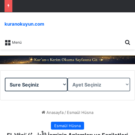
kuranokuyun.com
Ar
Menü
Sure
Ayet
Seçiniz
Seçiniz
Anasayfa
/
Esmaül Hüsna
Esmaül Hüsna