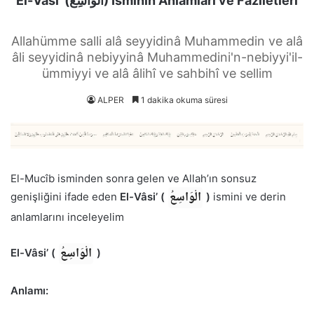
El-Vâsi’ (الْوَاسِعُ) İsminin Anlamları ve Faziletleri
Allahümme salli alâ seyyidinâ Muhammedin ve alâ
âli seyyidinâ nebiyyinâ Muhammedini'n-nebiyyi'il-
ümmiyyi ve alâ âlihî ve sahbihî ve sellim
ALPER
1 dakika okuma süresi
El-Mucîb isminden sonra gelen ve Allah’ın sonsuz
الْوَاسِعُ
genişliğini ifade eden
El-Vâsi’ (
)
ismini ve derin
anlamlarını inceleyelim
الْوَاسِعُ
El-Vâsi’ (
)
Anlamı: