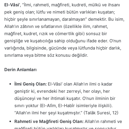
El-Vâsi’
, “İlmi, rahmeti, mağfireti, kudreti, mülkü ve ihsanı
pek geniş olan; lütfu ve nimeti bütün varlıkları kuşatan;
hiçbir şeyle sınırlanamayan, daralmayan” demektir. Bu isim,
Allah’ın zâtının ve sıfatlarının (özellikle ilim, rahmet,
mağfiret, kudret, rızık ve cömertlik gibi) sonsuz bir
genişliğe ve kuşatıcılığa sahip olduğunu ifade eder. O’nun
varlığında, bilgisinde, gücünde veya lütfunda hiçbir darlık,
sınırlama veya bitme söz konusu değildir.
Derin Anlamları
İlmi Geniş Olan:
El-Vâsi’ olan Allah’ın ilmi o kadar
geniştir ki, evrendeki her zerreyi, her olayı, her
düşünceyi ve her ihtimali kuşatır. O’nun ilminin bir
sınırı yoktur (El-Alîm, El-Habîr isimleriyle ilişkili).
“Allah’ın ilmi her şeyi kuşatmıştır.” (Talâk Suresi, 12)
Rahmeti ve Mağfireti Geniş Olan:
Allah’ın rahmeti ve
mağfireti bütün varlıkları kuşatmıştır ve sonsuzdur.