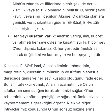
Allah’ın zâtında ve fiillerinde hiçbir şekilde darlık,
kısıtlılık veya acizlik olmadığını belirtir. O, hiçbir şeyle
kayıtlı veya sınırlı değildir. Aksine, O darlıkta olanlara
genişlik verir, sıkıntıları giderir (El-Bâsıt, El-Fettâh
isimleriyle ilişkili).
Her Şeyi Kuşatan Varlık:
Allah’ın varlığı, ilmi, kudreti
ve rahmeti her şeyi öylesine kuşatmıştır ki, hiçbir şey
O’nun dışında kalamaz. O, her yerdedir (mekânsal
olarak değil, ilmi ve kudretiyle) ve her şeye şahittir.
Kısacası, El-Vâsi’ ismi, Allah’ın ilminin, rahmetinin,
mağfiretinin, kudretinin, mülkünün ve lütfunun sonsuz
derecede geniş ve her şeyi kuşatıcı olduğunu ifade eder.
Bu ismi tefekkür etmek, Allah’ın azametini ve O’nun
sıfatlarının sınırsızlığını idrak etmemizi sağlar. O’nun
rahmetinin ve affının genişliğine sığınarak ümidimizi asla
kaybetmememiz gerektiğini öğretir. Rızık ve diğer
ihtiyaçlarımız konusunda O’nun sonsuz hazinelerine