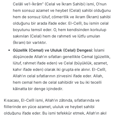
Celâli ve’l-İkrâm” (Celal ve İkram Sahibi) ismi, O’nun
hem sonsuz azamet ve heybet (Celal) sahibi olduğunu
hem de sonsuz lütuf, cömertlik ve ikram (İkram) sahibi
olduğunu bir arada ifade eder. El-Celîl, bu ismin celal
boyutunu temsil eder. O, hem kendisinden korkulup
sakınılan (Celal) hem de rahmeti ve lütfu umulan
(İkram) bir varlıktır.
Güzellik (Cemal) ve Ululuk (Celal) Dengesi:
İslami
düşüncede Allah’ın sıfatları genellikle Cemal (güzellik,
lütuf, rahmet ifade eden) ve Celal (büyüklük, azamet,
kahır ifade eden) olarak iki grupta ele alınır. El-Celîl,
Allah’ın celal sıfatlarının zirvesini ifade eder. Allah,
hem cemal hem de celal sahibidir ve bu iki tecelli
kâinatta bir denge içindedir.
Kısacası, El-Celîl ismi, Allah’ın zâtında, sıfatlarında ve
fiillerinde en yüce azamet, ululuk ve heybet sahibi
olduğunu ifade eder. Bu ismi tefekkür etmek, Allah’ın akıl