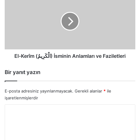
Kerîm
(الْكَرِيمُ)
İsminin
Anlamları
ve
Faziletleri
El-Kerîm (الْكَرِيمُ) İsminin Anlamları ve Faziletleri
Bir yanıt yazın
E-posta adresiniz yayınlanmayacak.
Gerekli alanlar
*
ile
işaretlenmişlerdir
Y
o
r
u