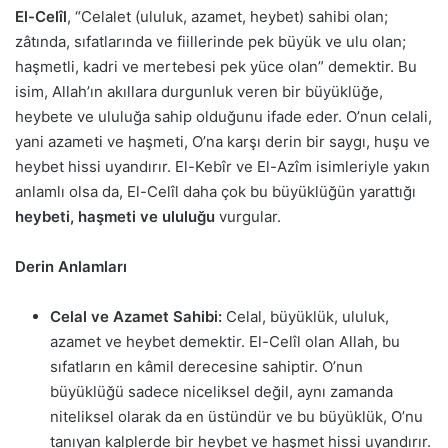
El-Celîl
, “Celalet (ululuk, azamet, heybet) sahibi olan;
zâtında, sıfatlarında ve fiillerinde pek büyük ve ulu olan;
haşmetli, kadri ve mertebesi pek yüce olan” demektir. Bu
isim, Allah’ın akıllara durgunluk veren bir büyüklüğe,
heybete ve ululuğa sahip olduğunu ifade eder. O’nun celali,
yani azameti ve haşmeti, O’na karşı derin bir saygı, huşu ve
heybet hissi uyandırır. El-Kebîr ve El-Azîm isimleriyle yakın
anlamlı olsa da, El-Celîl daha çok bu büyüklüğün yarattığı
heybeti, haşmeti ve ululuğu
vurgular.
Derin Anlamları
Celal ve Azamet Sahibi:
Celal, büyüklük, ululuk,
azamet ve heybet demektir. El-Celîl olan Allah, bu
sıfatların en kâmil derecesine sahiptir. O’nun
büyüklüğü sadece niceliksel değil, aynı zamanda
niteliksel olarak da en üstündür ve bu büyüklük, O’nu
tanıyan kalplerde bir heybet ve haşmet hissi uyandırır.