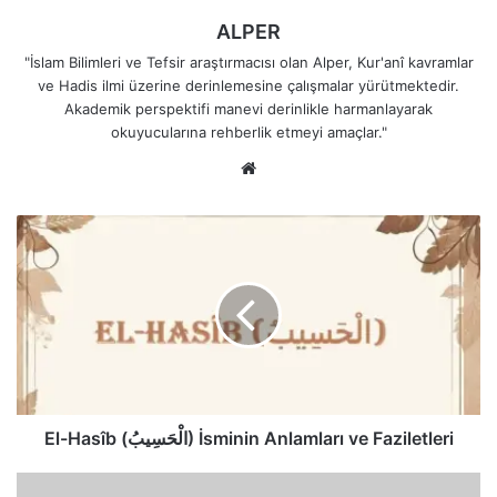
ALPER
"İslam Bilimleri ve Tefsir araştırmacısı olan Alper, Kur'anî kavramlar
ve Hadis ilmi üzerine derinlemesine çalışmalar yürütmektedir.
Akademik perspektifi manevi derinlikle harmanlayarak
okuyucularına rehberlik etmeyi amaçlar."
Web
sitesi
El-
Hasîb
(الْحَسِيبُ)
İsminin
Anlamları
ve
Faziletleri
El-Hasîb (الْحَسِيبُ) İsminin Anlamları ve Faziletleri
El-