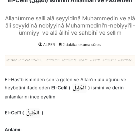
El-Celîl (الْجَلِيلُ) İsminin Anlamları ve Faziletleri
Allahümme salli alâ seyyidinâ Muhammedin ve alâ
âli seyyidinâ nebiyyinâ Muhammedini'n-nebiyyi'il-
ümmiyyi ve alâ âlihî ve sahbihî ve sellim
ALPER
2 dakika okuma süresi
El-Hasîb isminden sonra gelen ve Allah’ın ululuğunu ve
الْجَلِيلُ
heybetini ifade eden
El-Celîl (
)
ismini ve derin
anlamlarını inceleyelim
الْجَلِيلُ
El-Celîl (
)
Anlamı: