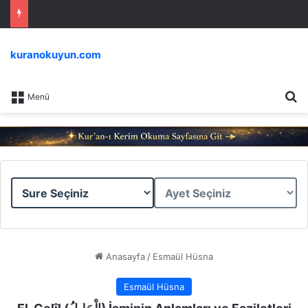
kuranokuyun.com
Ar
Menü
Sure
Ayet
Seçiniz
Seçiniz
Anasayfa
/
Esmaül Hüsna
Esmaül Hüsna