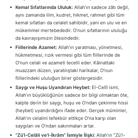
Kemal Sıfatlarında Ululuk:
Allah’ın sadece zâtı değil,
aynı zamanda ilim, kudret, hikmet, rahmet gibi tüm
kemal sıfatları da celalet sahibidir, yani en ulu ve en
mükemmel mertebededir. O’nun sıfatlarının ululuğu
da kavrayışımızın ötesindedir.
Fiillerinde Azamet:
Allah’ın yaratması, yönetmesi,
hükmetmesi, rızık vermesi gibi tüm fiillerinde de
O’nun celali ve azameti tecelli eder. Kâinattaki
muazzam düzen, yaratılıştaki harikalar, O’nun
fiillerindeki ululuğun birer göstergesidir.
Saygı ve Huşu Uyandıran Heybet:
El-Celîl ismi,
Allah’ın büyüklüğünün sadece bir bilgi olmaktan öte,
kalpte derin bir saygı, huşu ve O’ndan çekinme hissi
(heybet) uyandırdığını ifade eder. Gerçek müminler,
Allah’ın celalini tefekkür ettikçe O’na karşı olan
saygıları ve O’ndan sakınmaları artar.
“Zü’l-Celâli ve’l-İkrâm” İsmiyle İlişki:
Allah’ın “Zü’l-