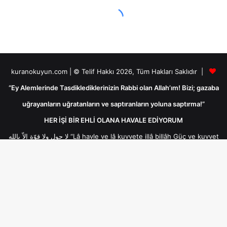
kuranokuyun.com | © Telif Hakkı 2026, Tüm Hakları Saklıdır |
“Ey Alemlerinde Tasdiklediklerinizin Rabbi olan Allah’ım! Bizi; gazaba
uğrayanların uğratanların ve saptıranların yoluna saptırma!”
HER İŞİ BİR EHLİ OLANA HAVALE EDİYORUM
لا حول ولا قوّة إلاّ بالله “Lâ havle ve lâ kuvvete illâ billâh Güç ve kuvvet
her türlü değişim ve gücün kaynağı sadece Allah'tır ancak Allah’ın
yardımıyladır.لا حول ولا قوّة إلاّ بالله
B
Bakara Suresi Ayetleri
Arâf Suresi Ayetleri
d
Âl-i İmrân Suresi Ayetleri
Nisa Suresi Ayetleri
t
Enam Suresi Ayetleri
Mâide Suresi Ayetleri
Enfâl Suresi Ayetleri