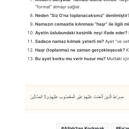
“format” atmayı sağlar.
Neden “Siz O’na toplanacaksınız” denilmiştir
Namazın cemaatle kılınması “haşr” ile ilgili mi
Ayetin üslubundaki kesinlik neyi ifade eder?
Sadece namaz kılmak yeterli mi?
Ayet “ve vet
Haşr (toplanma) ne zaman gerçekleşecek?
K
Bu ayet korku mu verir huzur mu?
Muttaki için
Allah'tan Korkmak
En'a