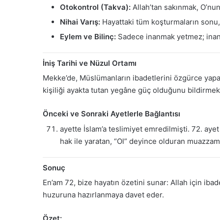
Otokontrol (Takva):
Allah’tan sakınmak, O’nun
Nihai Varış:
Hayattaki tüm koşturmaların sonu, 
Eylem ve Bilinç:
Sadece inanmak yetmez; inanç
İniş Tarihi ve Nüzul Ortamı
Mekke’de, Müslümanların ibadetlerini özgürce yapam
kişiliği ayakta tutan yegâne güç olduğunu bildirmek i
Önceki ve Sonraki Ayetlerle Bağlantısı
ayette İslam’a teslimiyet emredilmişti. 72. ayet
hak ile yaratan, “Ol” deyince olduran muazzam 
Sonuç
En’am 72, bize hayatın özetini sunar: Allah için iba
huzuruna hazırlanmaya davet eder.
Özet: