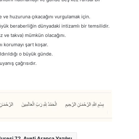
 ve huzuruna çıkacağını vurgulamak için.
k beraberliğin dünyadaki intizamlı bir temsilidir.
az ve takva) mümkün olacağını.
nı korumayı şart koşar.
dırıldığı o büyük günde.
uyanış çağrısıdır.
resi 72. Ayeti Arapca Yazılışı