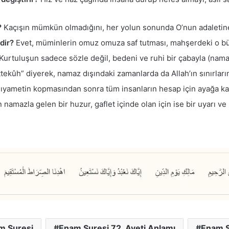
?
Kaçışın mümkün olmadığını, her yolun sonunda O’nun adaletine
dir?
Evet, müminlerin omuz omuza saf tutması, mahşerdeki o büyü
Kurtuluşun sadece sözle değil, bedeni ve ruhi bir çabayla (nam
tekûh” diyerek, namaz dışındaki zamanlarda da Allah’ın sınırları
ıyametin kopmasından sonra tüm insanların hesap için ayağa kal
 namazla gelen bir huzur, gaflet içinde olan için ise bir uyarı ve 
m Suresi
Enam Suresi 72. Ayeti Anlamı
Enam Su