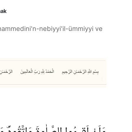
mak
hammedini'n-nebiyyi'il-ümmiyyi ve