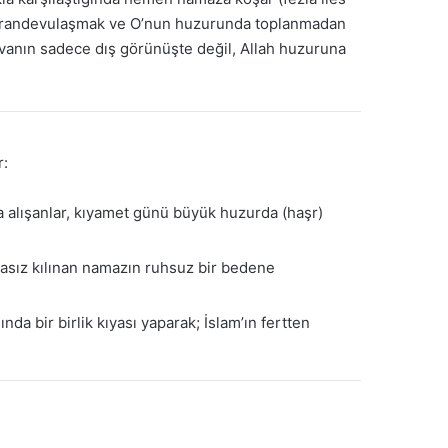
h ile randevulaşmak ve O’nun huzurunda toplanmadan
kvanın sadece dış görünüşte değil, Allah huzuruna
r:
 alışanlar, kıyamet günü büyük huzurda (haşr)
asız kılınan namazın ruhsuz bir bedene
a bir birlik kıyası yaparak; İslam’ın fertten