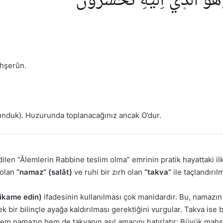
هُوَ الَّذ۪يٓ اِلَيْهِ تُحْشَرُونَ
uhşerûn.
lunduk). Huzurunda toplanacağınız ancak O’dur.
dilen “Âlemlerin Rabbine teslim olma” emrinin pratik hayattaki il
n olan
“namaz” (salât)
ve ruhi bir zırh olan
“takva”
ile taçlandırılm
ikame edin)
ifadesinin kullanılması çok manidardır. Bu, namazın 
bir bilinçle ayağa kaldırılması gerektiğini vurgular. Takva ise b
hem namazın hem de takvanın asıl amacını hatırlatır: Büyük mahşe