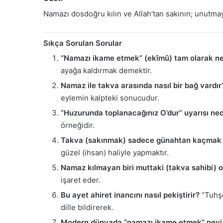
Namazı dosdoğru kılın ve Allah’tan sakının; unutm
Sıkça Sorulan Sorular
“Namazı ikame etmek” (ekîmû) tam olarak n
ayağa kaldırmak demektir.
Namaz ile takva arasında nasıl bir bağ vardır
eylemin kalpteki sonucudur.
“Huzurunda toplanacağınız O’dur” uyarısı ne
örneğidir.
Takva (sakınmak) sadece günahtan kaçmak 
güzel (ihsan) haliyle yapmaktır.
Namaz kılmayan biri muttaki (takva sahibi) ol
işaret eder.
Bu ayet ahiret inancını nasıl pekiştirir?
“Tuhşe
dille bildirerek.
Modern dünyada “namazı ikame etmek” neyi d