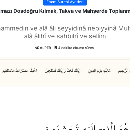
Enam Suresi Ayetleri
mazı Dosdoğru Kılmak, Takva ve Mahşerde Toplan
hammedin ve alâ âli seyyidinâ nebiyyinâ Mu
alâ âlihî ve sahbihî ve sellim
ALPER
4 dakika okuma süresi