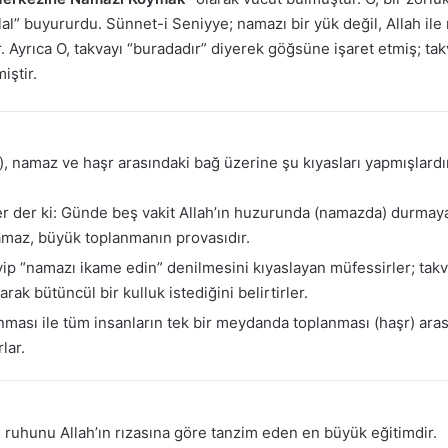
 Bilal” buyururdu. Sünnet-i Seniyye; namazı bir yük değil, Alla
 Ayrıca O, takvayı “buradadır” diyerek göğsüne işaret etmiş; ta
iştir.
), namaz ve haşr arasındaki bağ üzerine şu kıyasları yapmışlardı
r der ki: Günde beş vakit Allah’ın huzurunda (namazda) durmaya
maz, büyük toplanmanın provasıdır.
p “namazı ikame edin” denilmesini kıyaslayan müfessirler; takv
rak bütüncül bir kulluk istediğini belirtirler.
ası ile tüm insanların tek bir meydanda toplanması (haşr) arasınd
lar.
uhunu Allah’ın rızasına göre tanzim eden en büyük eğitimdir.