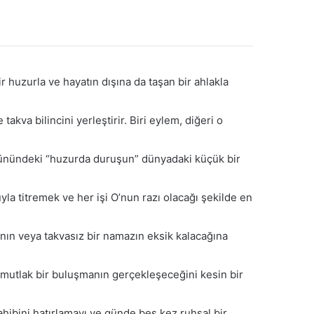
r huzurla ve hayatın dışına da taşan bir ahlakla
akva bilincini yerleştirir. Biri eylem, diğeri o
nündeki “huzurda duruşun” dünyadaki küçük bir
a titremek ve her işi O’nun razı olacağı şekilde en
nın veya takvasız bir namazın eksik kalacağına
 mutlak bir buluşmanın gerçekleşeceğini kesin bir
ahibini hatırlamayı ve günde beş kez ruhsal bir