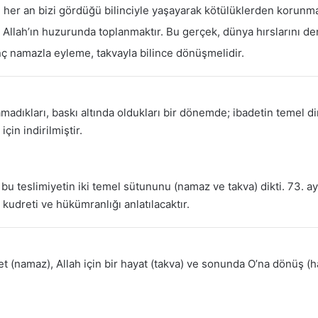
 her an bizi gördüğü bilinciyle yaşayarak kötülüklerden korunma
Allah’ın huzurunda toplanmaktır. Bu gerçek, dünya hırslarını de
 namazla eyleme, takvayla bilince dönüşmelidir.
adıkları, baskı altında oldukları bir dönemde; ibadetin temel d
çin indirilmiştir.
 bu teslimiyetin iki temel sütununu (namaz ve takva) dikti. 73. aye
kudreti ve hükümranlığı anlatılacaktır.
det (namaz), Allah için bir hayat (takva) ve sonunda O’na dönüş (