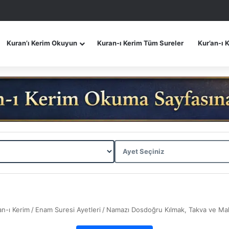
Kuran’ı Kerim Okuyun
Kuran-ı Kerim Tüm Sureler
Kur’an-ı 
an-ı Kerim
/
Enam Suresi Ayetleri
/
Namazı Dosdoğru Kılmak, Takva ve M