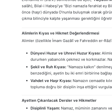
salâh), Bilal-i Habeşi’ye “Bizi namazla ferahlat ey
önce (haşr) dünyada O’nunla buluşmak olarak görür.
çıkma bilinciyle kalpte yaşanması gerektiğini öğretm
Alimlerin Kıyas ve Hikmet Değerlendirmesi
Alimler (özellikle İmam Gazâlî ve Fahreddin er-Râzî
Dünyevi Huzur ve Uhrevi Huzur Kıyası:
Alimle
dururken yabancılık çekmez ve korkmazlar. Na
Şekil ve Ruh Kıyası:
“Namaza kalkın” denilmeyi
benzediğini, ayetin bu iki emri birbirine bağlaya
Vahdet ve Haşr Kıyası:
Namazın cemaatle kılınm
topluma doğru bir disiplin inşa ettiğini vurgular
Ayetten Çıkarılacak Dersler ve Hikmetler
Disiplinli Yaşam:
Namaz, müminin zamanını ve r