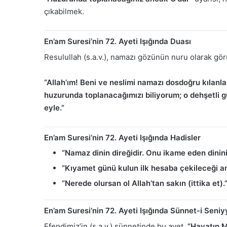
çıkabilmek.
En’am Suresi’nin 72. Ayeti Işığında Duası
Resulullah (s.a.v.), namazı gözünün nuru olarak görü
“Allah’ım! Beni ve neslimi namazı dosdoğru kılanla
huzurunda toplanacağımızı biliyorum; o dehşetli g
eyle.”
En’am Suresi’nin 72. Ayeti Işığında Hadisler
“Namaz dinin direğidir. Onu ikame eden dinini 
“Kıyamet günü kulun ilk hesaba çekileceği a
“Nerede olursan ol Allah’tan sakın (ittika et).
En’am Suresi’nin 72. Ayeti Işığında Sünnet-i Seniy
Efendimiz’in (s.a.v.) sünnetinde bu ayet,
“Hayatın 