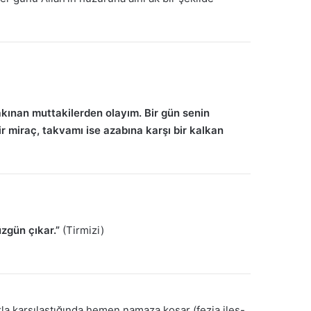
akınan muttakilerden olayım. Bir gün senin
r miraç, takvamı ise azabına karşı bir kalkan
zgün çıkar.”
(Tirmizi)
kla karşılaştığında hemen namaza koşar (fezia iles-