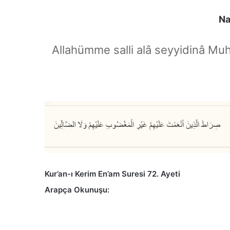
Na
Allahümme salli alâ seyyidinâ Mu
Kur’an-ı Kerim En’am Suresi 72. Ayeti
Arapça Okunuşu: