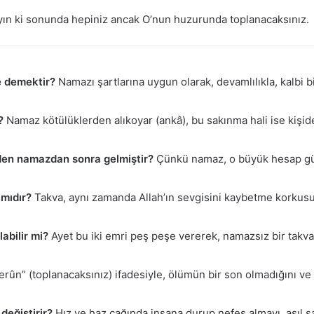
ayın ki sonunda hepiniz ancak O’nun huzurunda toplanacaksınız.
e demektir?
Namazı şartlarına uygun olarak, devamlılıkla, kalbi bi
?
Namaz kötülüklerden alıkoyar (ankâ), bu sakınma hali ise kişide t
den namazdan sonra gelmiştir?
Çünkü namaz, o büyük hesap gü
mıdır?
Takva, aynı zamanda Allah’ın sevgisini kaybetme korkusuyl
abilir mi?
Ayet bu iki emri peş peşe vererek, namazsız bir takva
rûn” (toplanacaksınız) ifadesiyle, ölümün bir son olmadığını ve
eğiştirir?
Hız ve haz çağında insana durup nefes almayı, asıl s