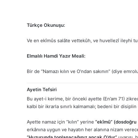
Türkçe Okunuşu:
Ve en ekîmûs salâte vettekûh, ve huvellezî ileyhi t
Elmalılı Hamdi Yazır Meali:
Bir de “Namazı kılın ve O’ndan sakının” (diye emro
Ayetin Tefsiri
Bu ayet-i kerime, bir önceki ayette (En’am 71) zikre
kalbi bir ikrarla sınırlı kalmamalı; bedeni bir disipli
Ayette namaz için “kılın” yerine
“ekîmû” (dosdoğru 
erkânına uygun ve hayatın her alanına nizam verecek 
“Huzurunda toplanacağınız ancak O’dur”
uyarısı, 