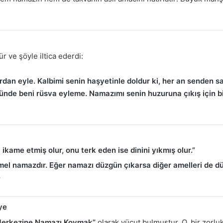
r ve şöyle iltica ederdi:
rdan eyle. Kalbimi senin haşyetinle doldur ki, her an senden s
ünde beni rüsva eyleme. Namazımı senin huzuruna çıkış için bi
ikame etmiş olur, onu terk eden ise dinini yıkmış olur.”
mel namazdır. Eğer namazı düzgün çıkarsa diğer amelleri de dü
”
ye
Merkezine Namazı Koymak”
olarak vücut bulmuştur. O, bir zorlu