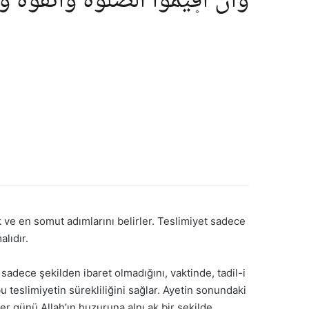
وَاَنْ اَق۪يمُوا الصَّلٰوةَ وَاتَّقُوهُۜ وَ
k ve en somut adımlarını belirler. Teslimiyet sadece
alıdır.
sadece şekilden ibaret olmadığını, vaktinde, tadil-i
u teslimiyetin sürekliliğini sağlar. Ayetin sonundaki
r günü Allah’ın huzuruna alnı ak bir şekilde