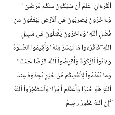
ٱلْقُرْءَانِ ۚ عَلِمَ أَن سَيَكُونُ مِنكُم مَّرْضَىٰ ۙ
وَءَاخَرُونَ يَضْرِبُونَ فِى ٱلْأَرْضِ يَبْتَغُونَ مِن
فَضْلِ ٱللَّهِ ۙ وَءَاخَرُونَ يُقَٰتِلُونَ فِى سَبِيلِ
ٱللَّهِ ۖ فَٱقْرَءُوا۟ مَا تَيَسَّرَ مِنْهُ ۚ وَأَقِيمُوا۟ ٱلصَّلَوٰةَ
وَءَاتُوا۟ ٱلزَّكَوٰةَ وَأَقْرِضُوا۟ ٱللَّهَ قَرْضًا حَسَنًا ۚ
وَمَا تُقَدِّمُوا۟ لِأَنفُسِكُم مِّنْ خَيْرٍ تَجِدُوهُ عِندَ
ٱللَّهِ هُوَ خَيْرًا وَأَعْظَمَ أَجْرًا ۚ وَٱسْتَغْفِرُوا۟ ٱللَّهَ
ۖ إِنَّ ٱللَّهَ غَفُورٌ رَّحِيمٌۢ