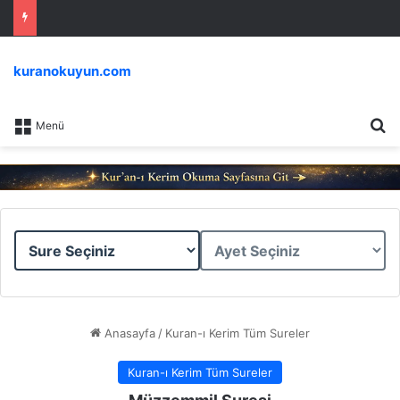
kuranokuyun.com
Ar
Menü
Sure
Ayet
Seçiniz
Seçiniz
Anasayfa
/
Kuran-ı Kerim Tüm Sureler
Kuran-ı Kerim Tüm Sureler