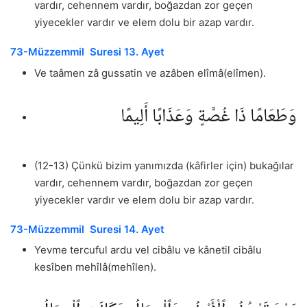
vardır, cehennem vardır, boğazdan zor geçen
yiyecekler vardır ve elem dolu bir azap vardır.
73-Müzzemmil Suresi 13. Ayet
Ve taâmen zâ gussatin ve azâben elîmâ(elîmen).
وَطَعَامًا ذَا غُصَّةٍ وَعَذَابًا أَلِيمًا
(12-13) Çünkü bizim yanımızda (kâfirler için) bukağılar
vardır, cehennem vardır, boğazdan zor geçen
yiyecekler vardır ve elem dolu bir azap vardır.
73-Müzzemmil Suresi 14. Ayet
Yevme tercuful ardu vel cibâlu ve kânetil cibâlu
kesîben mehîlâ(mehîlen).