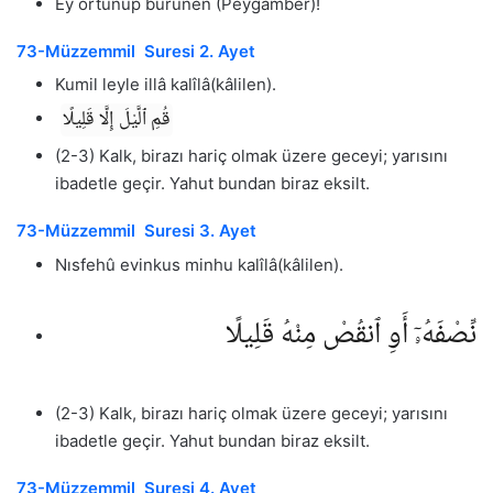
Ey örtünüp bürünen (Peygamber)!
73-Müzzemmil Suresi 2. Ayet
Kumil leyle illâ kalîlâ(kâlilen).
قُمِ ٱلَّيْلَ إِلَّا قَلِيلًا
(2-3) Kalk, birazı hariç olmak üzere geceyi; yarısını
ibadetle geçir. Yahut bundan biraz eksilt.
73-Müzzemmil Suresi 3. Ayet
Nısfehû evinkus minhu kalîlâ(kâlilen).
نِّصْفَهُۥٓ أَوِ ٱنقُصْ مِنْهُ قَلِيلًا
(2-3) Kalk, birazı hariç olmak üzere geceyi; yarısını
ibadetle geçir. Yahut bundan biraz eksilt.
73-Müzzemmil Suresi 4. Ayet