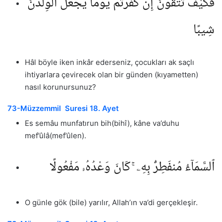
فَكَيْفَ تَتَّقُونَ إِن كَفَرْتُمْ يَوْمًا يَجْعَلُ ٱلْوِلْدَٰنَ
شِيبًا
Hâl böyle iken inkâr ederseniz, çocukları ak saçlı
ihtiyarlara çevirecek olan bir günden (kıyametten)
nasıl korunursunuz?
73-Müzzemmil Suresi 18. Ayet
Es semâu munfatırun bih(bihî), kâne va’duhu
mef’ûlâ(mef’ûlen).
ٱلسَّمَآءُ مُنفَطِرٌۢ بِهِۦ ۚ كَانَ وَعْدُهُۥ مَفْعُولًا
O günle gök (bile) yarılır, Allah’ın va’di gerçekleşir.