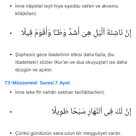
İnne nâşietel leyli hiye eşeddu vat’en ve akvemu
kîlâ(kîlen).
إِنَّ نَاشِئَةَ ٱلَّيْلِ هِىَ أَشَدُّ وَطْـًٔا وَأَقْوَمُ قِيلًا
Şüphesiz gece ibadetinin etkisi daha fazla, (bu
ibadetteki) sözler (Kur’an ve dua okuyuşlar) ise daha
düzgün ve açıktır.
73-Müzzemmil Suresi 7. Ayet
İnne leke fîn nehâri sebhan tavîlâ(tavîlen).
إِنَّ لَكَ فِى ٱلنَّهَارِ سَبْحًا طَوِيلًا
Çünkü gündüzün sana uzun bir meşguliyet vardır.