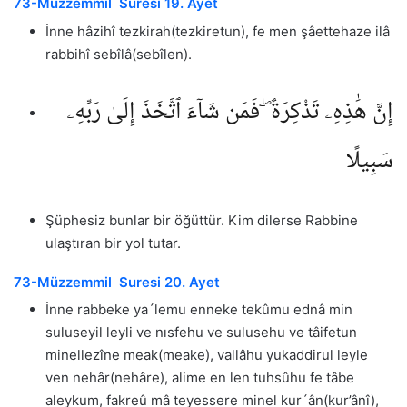
73-Müzzemmil Suresi 19. Ayet
İnne hâzihî tezkirah(tezkiretun), fe men şâettehaze ilâ
rabbihî sebîlâ(sebîlen).
إِنَّ هَٰذِهِۦ تَذْكِرَةٌ ۖ فَمَن شَآءَ ٱتَّخَذَ إِلَىٰ رَبِّهِۦ
سَبِيلًا
Şüphesiz bunlar bir öğüttür. Kim dilerse Rabbine
ulaştıran bir yol tutar.
73-Müzzemmil Suresi 20. Ayet
İnne rabbeke ya´lemu enneke tekûmu ednâ min
suluseyil leyli ve nısfehu ve sulusehu ve tâifetun
minellezîne meak(meake), vallâhu yukaddirul leyle
ven nehâr(nehâre), alime en len tuhsûhu fe tâbe
aleykum, fakreû mâ teyessere minel kur´ân(kur’ânî),