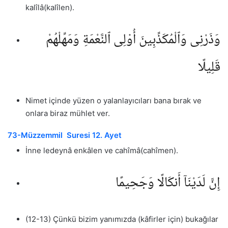
kalîlâ(kalîlen).
وَذَرْنِى وَٱلْمُكَذِّبِينَ أُو۟لِى ٱلنَّعْمَةِ وَمَهِّلْهُمْ
قَلِيلًا
Nimet içinde yüzen o yalanlayıcıları bana bırak ve
onlara biraz mühlet ver.
73-Müzzemmil Suresi 12. Ayet
İnne ledeynâ enkâlen ve cahîmâ(cahîmen).
إِنَّ لَدَيْنَآ أَنكَالًا وَجَحِيمًا
(12-13) Çünkü bizim yanımızda (kâfirler için) bukağılar