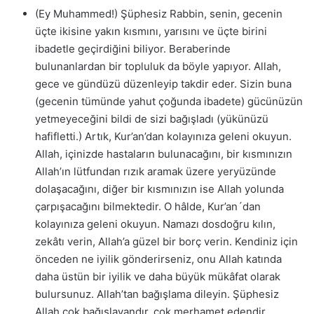
(Ey Muhammed!) Şüphesiz Rabbin, senin, gecenin
üçte ikisine yakın kısmını, yarısını ve üçte birini
ibadetle geçirdiğini biliyor. Beraberinde
bulunanlardan bir topluluk da böyle yapıyor. Allah,
gece ve gündüzü düzenleyip takdir eder. Sizin buna
(gecenin tümünde yahut çoğunda ibadete) gücünüzün
yetmeyeceğini bildi de sizi bağışladı (yükünüzü
hafifletti.) Artık, Kur’an’dan kolayınıza geleni okuyun.
Allah, içinizde hastaların bulunacağını, bir kısmınızın
Allah’ın lütfundan rızık aramak üzere yeryüzünde
dolaşacağını, diğer bir kısmınızın ise Allah yolunda
çarpışacağını bilmektedir. O hâlde, Kur’an´dan
kolayınıza geleni okuyun. Namazı dosdoğru kılın,
zekâtı verin, Allah’a güzel bir borç verin. Kendiniz için
önceden ne iyilik gönderirseniz, onu Allah katında
daha üstün bir iyilik ve daha büyük mükâfat olarak
bulursunuz. Allah’tan bağışlama dileyin. Şüphesiz
Allah çok bağışlayandır, çok merhamet edendir.