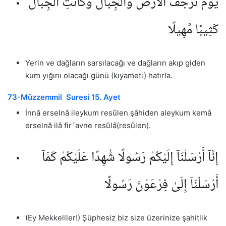
يَوْمَ تَرْجُفُ ٱلْأَرْضُ وَٱلْجِبَالُ وَكَانَتِ ٱلْجِبَالُ
كَثِيبًا مَّهِيلًا
Yerin ve dağların sarsılacağı ve dağların akıp giden
kum yığını olacağı günü (kıyameti) hatırla.
73-Müzzemmil Suresi 15. Ayet
İnnâ erselnâ ileykum resûlen şâhiden aleykum kemâ
erselnâ ilâ fir´avne resûlâ(resûlen).
إِنَّآ أَرْسَلْنَآ إِلَيْكُمْ رَسُولًا شَٰهِدًا عَلَيْكُمْ كَمَآ
أَرْسَلْنَآ إِلَىٰ فِرْعَوْنَ رَسُولًا
(Ey Mekkeliler!) Şüphesiz biz size üzerinize şahitlik