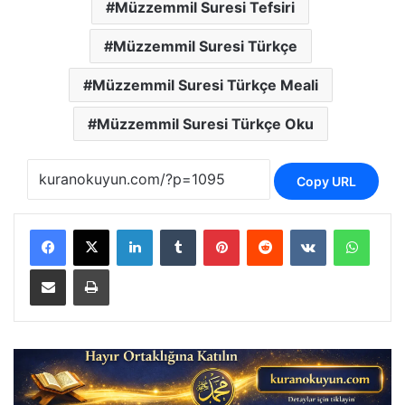
Müzzemmil Suresi Tefsiri
Müzzemmil Suresi Türkçe
Müzzemmil Suresi Türkçe Meali
Müzzemmil Suresi Türkçe Oku
Copy URL
LinkedIn
Tumblr
Pinterest
Reddit
VKontakte
Whats
E-Posta ile paylaş
Yazdır