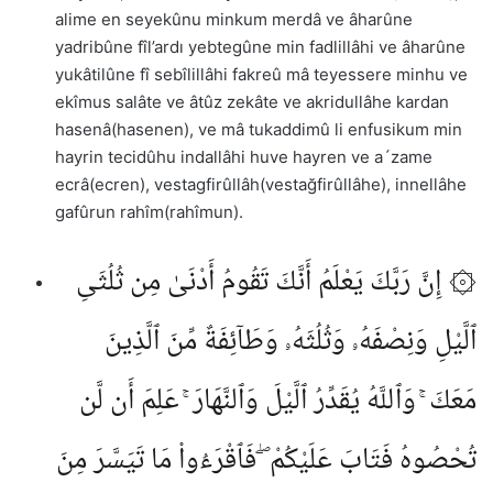
alime en seyekûnu minkum merdâ ve âharûne
yadribûne fîl’ardı yebtegûne min fadlillâhi ve âharûne
yukâtilûne fî sebîlillâhi fakreû mâ teyessere minhu ve
ekîmus salâte ve âtûz zekâte ve akridullâhe kardan
hasenâ(hasenen), ve mâ tukaddimû li enfusikum min
hayrin tecidûhu indallâhi huve hayren ve a´zame
ecrâ(ecren), vestagfirûllâh(vestağfirûllâhe), innellâhe
gafûrun rahîm(rahîmun).
۞ إِنَّ رَبَّكَ يَعْلَمُ أَنَّكَ تَقُومُ أَدْنَىٰ مِن ثُلُثَىِ
ٱلَّيْلِ وَنِصْفَهُۥ وَثُلُثَهُۥ وَطَآئِفَةٌ مِّنَ ٱلَّذِينَ
مَعَكَ ۚ وَٱللَّهُ يُقَدِّرُ ٱلَّيْلَ وَٱلنَّهَارَ ۚ عَلِمَ أَن لَّن
تُحْصُوهُ فَتَابَ عَلَيْكُمْ ۖ فَٱقْرَءُوا۟ مَا تَيَسَّرَ مِنَ