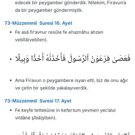
edecek bir peygamber gönderdik. Nitekim, Firavun’a
da bir peygamber göndermiştik.
73-Müzzemmil Suresi 16. Ayet
Fe asâ fir’avnur resûle fe ehaznâhu ahzen
vebîlâ(vebîlen).
فَعَصَىٰ فِرْعَوْنُ ٱلرَّسُولَ فَأَخَذْنَٰهُ أَخْذًا وَبِيلًا
Ama Firavun o peygambere isyan etti, biz de onu ağır
ve çetin bir şekilde yakalayıverdik.
73-Müzzemmil Suresi 17. Ayet
Fe keyfe tettekûne in kefertum yevmen yec’alul
vildâne şîbâ(şîben).