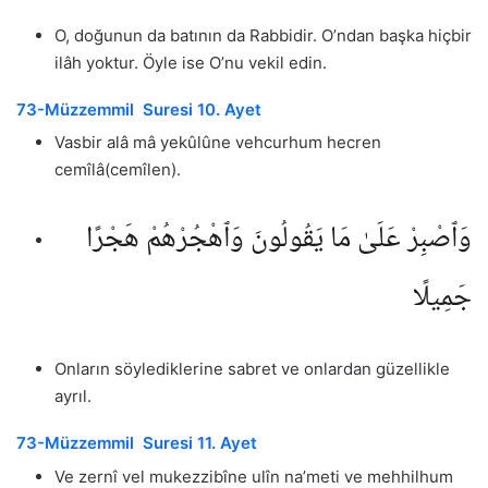
O, doğunun da batının da Rabbidir. O’ndan başka hiçbir
ilâh yoktur. Öyle ise O’nu vekil edin.
73-Müzzemmil Suresi 10. Ayet
Vasbir alâ mâ yekûlûne vehcurhum hecren
cemîlâ(cemîlen).
وَٱصْبِرْ عَلَىٰ مَا يَقُولُونَ وَٱهْجُرْهُمْ هَجْرًا
جَمِيلًا
Onların söylediklerine sabret ve onlardan güzellikle
ayrıl.
73-Müzzemmil Suresi 11. Ayet
Ve zernî vel mukezzibîne ulîn na’meti ve mehhilhum