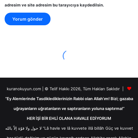
adresim ve site adresim bu tarayıcıya kaydedilsin.
kuranokuyun.com | © Telif Hakkı 2026, Tüm Hakları Saklıdır |
“Ey Alemlerinde Tasdiklediklerinizin Rabbi olan Allah’ım! Bizi; gazaba
uğrayanların uğratanların ve saptıranların yoluna saptırma!”
HER İŞİ BİR EHLİ OLANA HAVALE EDİYORUM
لا حول ولا قوّة إلاّ بالله “Lâ havle ve lâ kuvvete illâ billâh Güç ve kuvvet