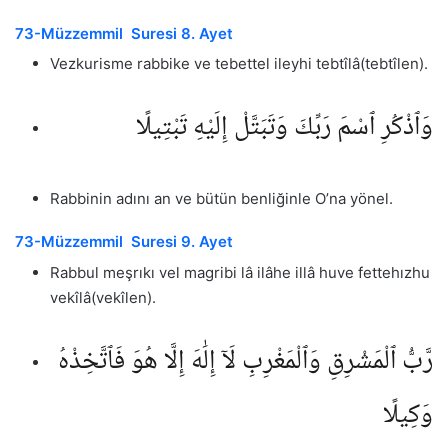
73-Müzzemmil Suresi 8. Ayet
Vezkurisme rabbike ve tebettel ileyhi tebtîlâ(tebtîlen).
وَٱذْكُرِ ٱسْمَ رَبِّكَ وَتَبَتَّلْ إِلَيْهِ تَبْتِيلًا
Rabbinin adını an ve bütün benliğinle O’na yönel.
73-Müzzemmil Suresi 9. Ayet
Rabbul meşrıkı vel magribi lâ ilâhe illâ huve fettehızhu
vekîlâ(vekîlen).
رَّبُّ ٱلْمَشْرِقِ وَٱلْمَغْرِبِ لَآ إِلَٰهَ إِلَّا هُوَ فَٱتَّخِذْهُ
وَكِيلًا