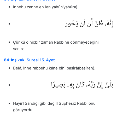
İnnehu zanne en len yahûr(yahûra).
إِنَّهُۥ ظَنَّ أَن لَّن يَحُورَ
Çünkü o hiçbir zaman Rabbine dönmeyeceğini
sanırdı.
84-İnşikak Suresi 15. Ayet
Belâ, inne rabbehu kâne bihî basîrâ(basîren).
بَلَىٰٓ إِنَّ رَبَّهُۥ كَانَ بِهِۦ بَصِيرًا
Hayır! Sandığı gibi değil! Şüphesiz Rabbi onu
görüyordu.