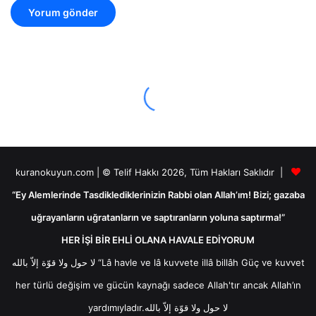
kuranokuyun.com | © Telif Hakkı 2026, Tüm Hakları Saklıdır |
“Ey Alemlerinde Tasdiklediklerinizin Rabbi olan Allah’ım! Bizi; gazaba
uğrayanların uğratanların ve saptıranların yoluna saptırma!”
HER İŞİ BİR EHLİ OLANA HAVALE EDİYORUM
لا حول ولا قوّة إلاّ بالله “Lâ havle ve lâ kuvvete illâ billâh Güç ve kuvvet
her türlü değişim ve gücün kaynağı sadece Allah'tır ancak Allah’ın
yardımıyladır.لا حول ولا قوّة إلاّ بالله