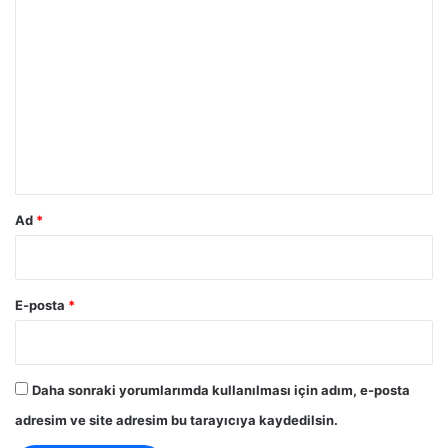
Y
o
r
u
m
*
Ad
*
E-posta
*
Daha sonraki yorumlarımda kullanılması için adım, e-posta
adresim ve site adresim bu tarayıcıya kaydedilsin.