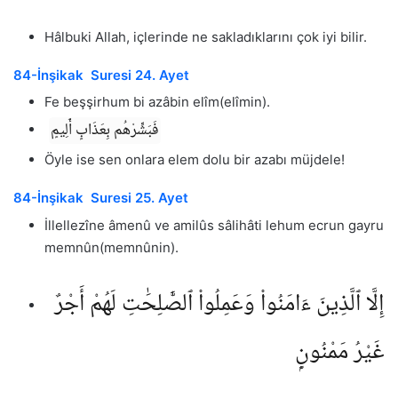
Hâlbuki Allah, içlerinde ne sakladıklarını çok iyi bilir.
84-İnşikak Suresi 24. Ayet
Fe beşşirhum bi azâbin elîm(elîmin).
فَبَشِّرْهُم بِعَذَابٍ أَلِيمٍ
Öyle ise sen onlara elem dolu bir azabı müjdele!
84-İnşikak Suresi 25. Ayet
İllellezîne âmenû ve amilûs sâlihâti lehum ecrun gayru
memnûn(memnûnin).
إِلَّا ٱلَّذِينَ ءَامَنُوا۟ وَعَمِلُوا۟ ٱلصَّٰلِحَٰتِ لَهُمْ أَجْرٌ
غَيْرُ مَمْنُونٍۭ