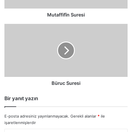
Mutaffifîn Suresi
Büruc
Suresi
Büruc Suresi
Bir yanıt yazın
E-posta adresiniz yayınlanmayacak.
Gerekli alanlar
*
ile
işaretlenmişlerdir