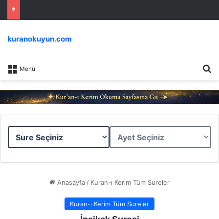
kuranokuyun.com
Ar
Menü
Sure
Ayet
Seçiniz
Seçiniz
Anasayfa
/
Kuran-ı Kerim Tüm Sureler
Kuran-ı Kerim Tüm Sureler