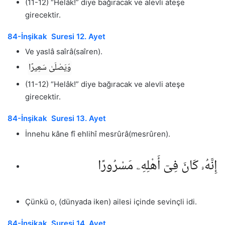
(11-12) “Helâk!” diye bağıracak ve alevli ateşe
girecektir.
84-İnşikak Suresi 12. Ayet
Ve yaslâ saîrâ(saîren).
وَيَصْلَىٰ سَعِيرًا
(11-12) “Helâk!” diye bağıracak ve alevli ateşe
girecektir.
84-İnşikak Suresi 13. Ayet
İnnehu kâne fî ehlihî mesrûrâ(mesrûren).
إِنَّهُۥ كَانَ فِىٓ أَهْلِهِۦ مَسْرُورًا
Çünkü o, (dünyada iken) ailesi içinde sevinçli idi.
84-İnşikak Suresi 14. Ayet