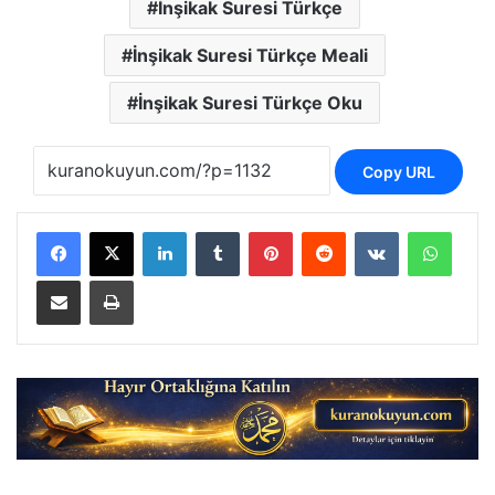
İnşikak Suresi Türkçe
İnşikak Suresi Türkçe Meali
İnşikak Suresi Türkçe Oku
Copy URL
LinkedIn
Tumblr
Pinterest
Reddit
VKontakte
Whats
E-Posta ile paylaş
Yazdır