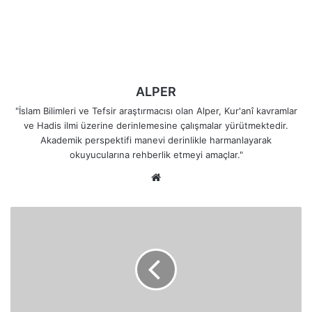
ALPER
"İslam Bilimleri ve Tefsir araştırmacısı olan Alper, Kur'anî kavramlar
ve Hadis ilmi üzerine derinlemesine çalışmalar yürütmektedir.
Akademik perspektifi manevi derinlikle harmanlayarak
okuyucularına rehberlik etmeyi amaçlar."
Web
sitesi
Mutaffifîn
Suresi