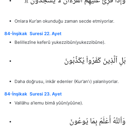
وَإِذَا قُرِئَ عَلَيْهِمُ ٱلْقُرْءَانُ لَا يَسْجُدُونَ ۩
Onlara Kur’an okunduğu zaman secde etmiyorlar.
84-İnşikak Suresi 22. Ayet
Belillezîne keferû yukezzibûn(yukezzibûne).
بَلِ ٱلَّذِينَ كَفَرُوا۟ يُكَذِّبُونَ
Daha doğrusu, inkâr edenler (Kur’an’ı) yalanlıyorlar.
84-İnşikak Suresi 23. Ayet
Vallâhu a’lemu bimâ yûûn(yûûne).
وَٱللَّهُ أَعْلَمُ بِمَا يُوعُونَ