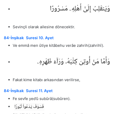
وَيَنقَلِبُ إِلَىٰٓ أَهْلِهِۦ مَسْرُورًا
Sevinçli olarak ailesine dönecektir.
84-İnşikak Suresi 10. Ayet
Ve emmâ men ûtiye kitâbehu verâe zahrih(zahrihî).
وَأَمَّا مَنْ أُوتِىَ كِتَٰبَهُۥ وَرَآءَ ظَهْرِهِۦ
Fakat kime kitabı arkasından verilirse,
84-İnşikak Suresi 11. Ayet
Fe sevfe yed’û subûrâ(subûren).
فَسَوْفَ يَدْعُوا۟ ثُبُورًا