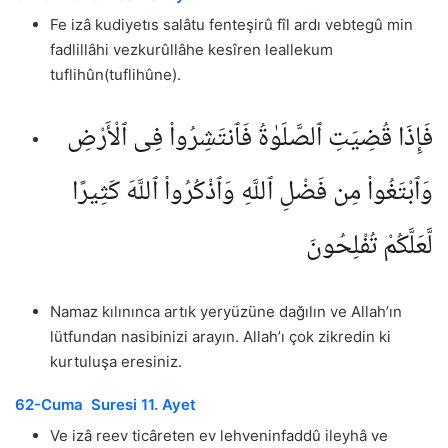
Fe izâ kudiyetıs salâtu fenteşirû fîl ardı vebtegû min
fadlillâhi vezkurûllâhe kesîren leallekum
tuflihûn(tuflihûne).
فَإِذَا قُضِيَتِ ٱلصَّلَوٰةُ فَٱنتَشِرُوا۟ فِى ٱلْأَرْضِ
وَٱبْتَغُوا۟ مِن فَضْلِ ٱللَّهِ وَٱذْكُرُوا۟ ٱللَّهَ كَثِيرًا
لَّعَلَّكُمْ تُفْلِحُونَ
Namaz kılınınca artık yeryüzüne dağılın ve Allah’ın
lütfundan nasibinizi arayın. Allah’ı çok zikredin ki
kurtuluşa eresiniz.
62-Cuma Suresi 11. Ayet
Ve izâ reev ticâreten ev lehveninfaddû ileyhâ ve