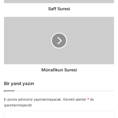
Saff Suresi
Münafikun
Suresi
Münafikun Suresi
Bir yanıt yazın
E-posta adresiniz yayınlanmayacak.
Gerekli alanlar
*
ile
işaretlenmişlerdir
Y