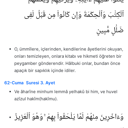
ٱلْكِتَٰبَ وَٱلْحِكْمَةَ وَإِن كَانُوا۟ مِن قَبْلُ لَفِى
ضَلَٰلٍ مُّبِينٍ
O, ümmîlere, içlerinden, kendilerine âyetlerini okuyan,
onları temizleyen, onlara kitabı ve hikmeti öğreten bir
peygamber gönderendir. Hâlbuki onlar, bundan önce
apaçık bir sapıklık içinde idiler.
62-Cuma Suresi 3. Ayet
Ve âharîne minhum lemmâ yelhakû bi him, ve huvel
azîzul hakîm(hakîmu).
وَءَاخَرِينَ مِنْهُمْ لَمَّا يَلْحَقُوا۟ بِهِمْ ۚ وَهُوَ ٱلْعَزِيزُ