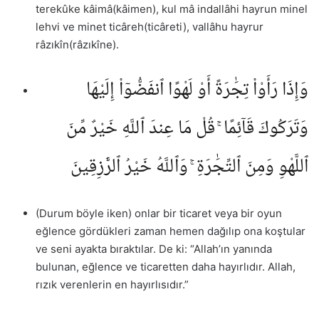
terekûke kâimâ(kâimen), kul mâ indallâhi hayrun minel
lehvi ve minet ticâreh(ticâreti), vallâhu hayrur
râzıkîn(râzıkîne).
وَإِذَا رَأَوْا۟ تِجَٰرَةً أَوْ لَهْوًا ٱنفَضُّوٓا۟ إِلَيْهَا
وَتَرَكُوكَ قَآئِمًا ۚ قُلْ مَا عِندَ ٱللَّهِ خَيْرٌ مِّنَ
ٱللَّهْوِ وَمِنَ ٱلتِّجَٰرَةِ ۚ وَٱللَّهُ خَيْرُ ٱلرَّٰزِقِينَ
(Durum böyle iken) onlar bir ticaret veya bir oyun
eğlence gördükleri zaman hemen dağılıp ona koştular
ve seni ayakta bıraktılar. De ki: “Allah’ın yanında
bulunan, eğlence ve ticaretten daha hayırlıdır. Allah,
rızık verenlerin en hayırlısıdır.”