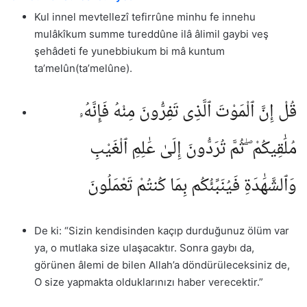
Kul innel mevtellezî tefirrûne minhu fe innehu
mulâkîkum summe tureddûne ilâ âlimil gaybi veş
şehâdeti fe yunebbiukum bi mâ kuntum
ta’melûn(ta’melûne).
قُلْ إِنَّ ٱلْمَوْتَ ٱلَّذِى تَفِرُّونَ مِنْهُ فَإِنَّهُۥ
مُلَٰقِيكُمْ ۖ ثُمَّ تُرَدُّونَ إِلَىٰ عَٰلِمِ ٱلْغَيْبِ
وَٱلشَّهَٰدَةِ فَيُنَبِّئُكُم بِمَا كُنتُمْ تَعْمَلُونَ
De ki: “Sizin kendisinden kaçıp durduğunuz ölüm var
ya, o mutlaka size ulaşacaktır. Sonra gaybı da,
görünen âlemi de bilen Allah’a döndürüleceksiniz de,
O size yapmakta olduklarınızı haber verecektir.”