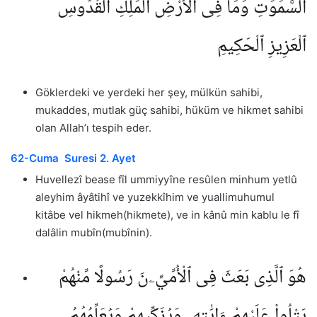
ٱلسَّمَٰوَٰتِ وَمَا فِى ٱلْأَرْضِ ٱلْمَلِكِ ٱلْقُدُّوسِ
ٱلْعَزِيزِ ٱلْحَكِيمِ
Göklerdeki ve yerdeki her şey, mülkün sahibi,
mukaddes, mutlak güç sahibi, hüküm ve hikmet sahibi
olan Allah’ı tespih eder.
62-Cuma Suresi 2. Ayet
Huvellezî bease fîl ummiyyîne resûlen minhum yetlû
aleyhim âyâtihî ve yuzekkîhim ve yuallimuhumul
kitâbe vel hikmeh(hikmete), ve in kânû min kablu le fî
dalâlin mubîn(mubînin).
هُوَ ٱلَّذِى بَعَثَ فِى ٱلْأُمِّيِّۦنَ رَسُولًا مِّنْهُمْ
يَتْلُوا۟ عَلَيْهِمْ ءَايَٰتِهِۦ وَيُزَكِّيهِمْ وَيُعَلِّمُهُمُ