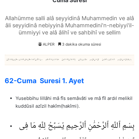
Cuma Suresi
Allahümme salli alâ seyyidinâ Muhammedin ve alâ
âli seyyidinâ nebiyyinâ Muhammedini'n-nebiyyi'il-
ümmiyyi ve alâ âlihî ve sahbihî ve sellim
ALPER
3 dakika okuma süresi
62-Cuma Suresi 1. Ayet
Yusebbihu lillâhi mâ fîs semâvâti ve mâ fîl ardıl melikil
kuddûsil azîzil hakîm(hakîmi).
بِسْمِ ٱللَّهِ ٱلرَّحْمَٰنِ ٱلرَّحِيمِ يُسَبِّحُ لِلَّهِ مَا فِى