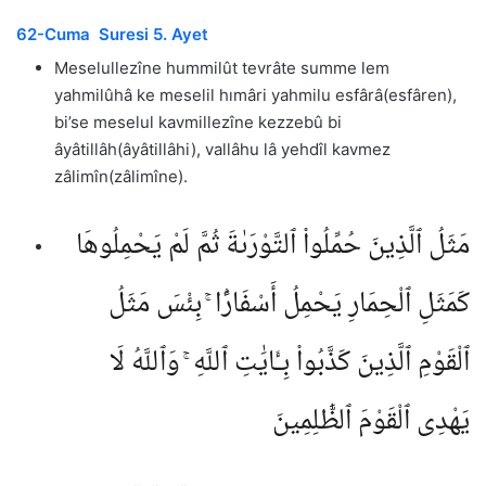
62-Cuma Suresi 5. Ayet
Meselullezîne hummilût tevrâte summe lem
yahmilûhâ ke meselil hımâri yahmilu esfârâ(esfâren),
bi’se meselul kavmillezîne kezzebû bi
âyâtillâh(âyâtillâhi), vallâhu lâ yehdîl kavmez
zâlimîn(zâlimîne).
مَثَلُ ٱلَّذِينَ حُمِّلُوا۟ ٱلتَّوْرَىٰةَ ثُمَّ لَمْ يَحْمِلُوهَا
كَمَثَلِ ٱلْحِمَارِ يَحْمِلُ أَسْفَارًۢا ۚ بِئْسَ مَثَلُ
ٱلْقَوْمِ ٱلَّذِينَ كَذَّبُوا۟ بِـَٔايَٰتِ ٱللَّهِ ۚ وَٱللَّهُ لَا
يَهْدِى ٱلْقَوْمَ ٱلظَّٰلِمِينَ