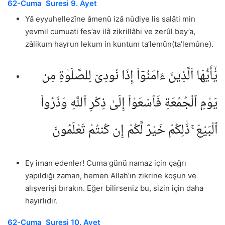
62-Cuma Suresi 9. Ayet
Yâ eyyuhellezîne âmenû izâ nûdiye lis salâti min
yevmil cumuati fes’av ilâ zikrillâhi ve zerûl bey’a,
zâlikum hayrun lekum in kuntum ta’lemûn(ta’lemûne).
يَٰٓأَيُّهَا ٱلَّذِينَ ءَامَنُوٓا۟ إِذَا نُودِىَ لِلصَّلَوٰةِ مِن
يَوْمِ ٱلْجُمُعَةِ فَٱسْعَوْا۟ إِلَىٰ ذِكْرِ ٱللَّهِ وَذَرُوا۟
ٱلْبَيْعَ ۚ ذَٰلِكُمْ خَيْرٌ لَّكُمْ إِن كُنتُمْ تَعْلَمُونَ
Ey iman edenler! Cuma günü namaz için çağrı
yapıldığı zaman, hemen Allah’ın zikrine koşun ve
alışverişi bırakın. Eğer bilirseniz bu, sizin için daha
hayırlıdır.
62-Cuma Suresi 10. Ayet