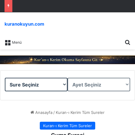
kuranokuyun.com
Ar
Menü
Sure
Ayet
Seçiniz
Seçiniz
Anasayfa
/
Kuran-ı Kerim Tüm Sureler
Kuran-ı Kerim Tüm Sureler