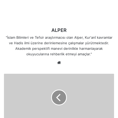
ALPER
"İslam Bilimleri ve Tefsir araştırmacısı olan Alper, Kur'anî kavramlar
ve Hadis ilmi üzerine derinlemesine çalışmalar yürütmektedir.
Akademik perspektifi manevi derinlikle harmanlayarak
okuyucularına rehberlik etmeyi amaçlar."
Web
sitesi
Saff
Suresi