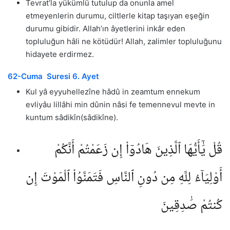
Tevrat’la yükümlü tutulup da onunla amel
etmeyenlerin durumu, ciltlerle kitap taşıyan eşeğin
durumu gibidir. Allah’ın âyetlerini inkâr eden
topluluğun hâli ne kötüdür! Allah, zalimler topluluğunu
hidayete erdirmez.
62-Cuma Suresi 6. Ayet
Kul yâ eyyuhellezîne hâdû in zeamtum ennekum
evliyâu lillâhi min dûnin nâsi fe temennevul mevte in
kuntum sâdikîn(sâdikîne).
قُلْ يَٰٓأَيُّهَا ٱلَّذِينَ هَادُوٓا۟ إِن زَعَمْتُمْ أَنَّكُمْ
أَوْلِيَآءُ لِلَّهِ مِن دُونِ ٱلنَّاسِ فَتَمَنَّوُا۟ ٱلْمَوْتَ إِن
كُنتُمْ صَٰدِقِينَ