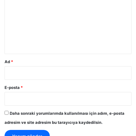
o
r
u
m
*
Ad
*
E-posta
*
Daha sonraki yorumlarımda kullanılması için adım, e-posta
adresim ve site adresim bu tarayıcıya kaydedilsin.