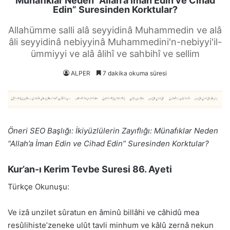
Münafıklar Neden “Allah’a İman Edin ve Cihad
Edin” Suresinden Korktular?
Allahümme salli alâ seyyidinâ Muhammedin ve alâ
âli seyyidinâ nebiyyinâ Muhammedini'n-nebiyyi'il-
ümmiyyi ve alâ âlihî ve sahbihî ve sellim
ALPER
7 dakika okuma süresi
Öneri SEO Başlığı: İkiyüzlülerin Zayıflığı: Münafıklar Neden
“Allah’a İman Edin ve Cihad Edin” Suresinden Korktular?
Kur’an-ı Kerim Tevbe Suresi 86. Ayeti
Türkçe Okunuşu:
Ve izâ unzilet sûratun en âminû billâhi ve câhidû mea
resûlihiste’zeneke ulût tavli minhum ve kâlû zernâ nekun