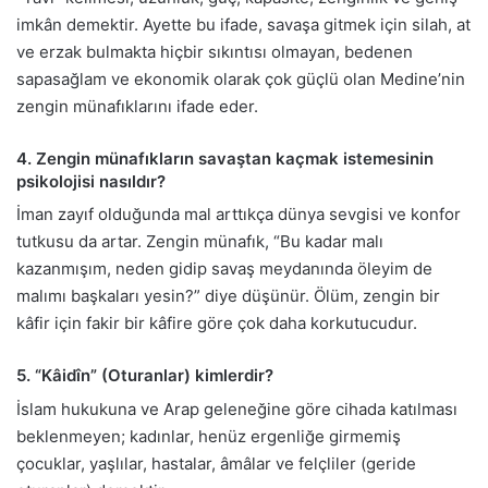
imkân demektir. Ayette bu ifade, savaşa gitmek için silah, at
ve erzak bulmakta hiçbir sıkıntısı olmayan, bedenen
sapasağlam ve ekonomik olarak çok güçlü olan Medine’nin
zengin münafıklarını ifade eder.
4. Zengin münafıkların savaştan kaçmak istemesinin
psikolojisi nasıldır?
İman zayıf olduğunda mal arttıkça dünya sevgisi ve konfor
tutkusu da artar. Zengin münafık, “Bu kadar malı
kazanmışım, neden gidip savaş meydanında öleyim de
malımı başkaları yesin?” diye düşünür. Ölüm, zengin bir
kâfir için fakir bir kâfire göre çok daha korkutucudur.
5. “Kâidîn” (Oturanlar) kimlerdir?
İslam hukukuna ve Arap geleneğine göre cihada katılması
beklenmeyen; kadınlar, henüz ergenliğe girmemiş
çocuklar, yaşlılar, hastalar, âmâlar ve felçliler (geride