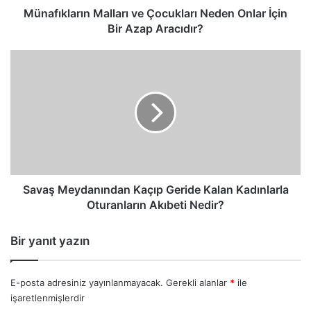
Aracıdır?
Münafıkların Malları ve Çocukları Neden Onlar İçin
Bir Azap Aracıdır?
Savaş
Meydanından
Kaçıp
Geride
Kalan
Kadınlarla
Oturanların
Akıbeti
Nedir?
Savaş Meydanından Kaçıp Geride Kalan Kadınlarla
Oturanların Akıbeti Nedir?
Bir yanıt yazın
E-posta adresiniz yayınlanmayacak.
Gerekli alanlar
*
ile
işaretlenmişlerdir