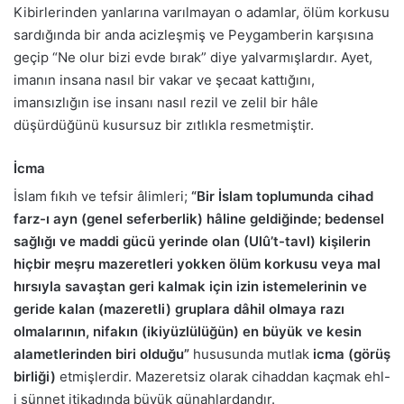
Kibirlerinden yanlarına varılmayan o adamlar, ölüm korkusu
sardığında bir anda acizleşmiş ve Peygamberin karşısına
geçip “Ne olur bizi evde bırak” diye yalvarmışlardır. Ayet,
imanın insana nasıl bir vakar ve şecaat kattığını,
imansızlığın ise insanı nasıl rezil ve zelil bir hâle
düşürdüğünü kusursuz bir zıtlıkla resmetmiştir.
İcma
İslam fıkıh ve tefsir âlimleri;
“Bir İslam toplumunda cihad
farz-ı ayn (genel seferberlik) hâline geldiğinde; bedensel
sağlığı ve maddi gücü yerinde olan (Ulû’t-tavl) kişilerin
hiçbir meşru mazeretleri yokken ölüm korkusu veya mal
hırsıyla savaştan geri kalmak için izin istemelerinin ve
geride kalan (mazeretli) gruplara dâhil olmaya razı
olmalarının, nifakın (ikiyüzlülüğün) en büyük ve kesin
alametlerinden biri olduğu”
hususunda mutlak
icma (görüş
birliği)
etmişlerdir. Mazeretsiz olarak cihaddan kaçmak ehl-
i sünnet itikadında büyük günahlardandır.