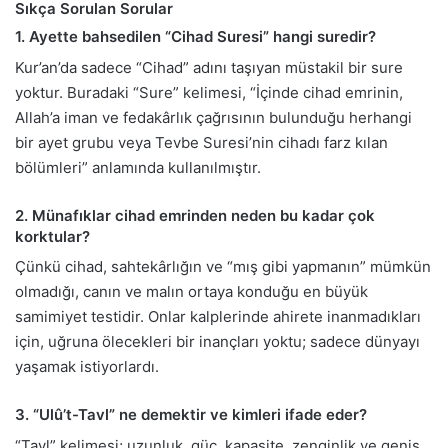
Sıkça Sorulan Sorular
1. Ayette bahsedilen “Cihad Suresi” hangi suredir?
Kur’an’da sadece “Cihad” adını taşıyan müstakil bir sure
yoktur. Buradaki “Sure” kelimesi, “İçinde cihad emrinin,
Allah’a iman ve fedakârlık çağrısının bulunduğu herhangi
bir ayet grubu veya Tevbe Suresi’nin cihadı farz kılan
bölümleri” anlamında kullanılmıştır.
2. Münafıklar cihad emrinden neden bu kadar çok
korktular?
Çünkü cihad, sahtekârlığın ve “mış gibi yapmanın” mümkün
olmadığı, canın ve malın ortaya konduğu en büyük
samimiyet testidir. Onlar kalplerinde ahirete inanmadıkları
için, uğruna ölecekleri bir inançları yoktu; sadece dünyayı
yaşamak istiyorlardı.
3. “Ulû’t-Tavl” ne demektir ve kimleri ifade eder?
“Tavl” kelimesi; uzunluk, güç, kapasite, zenginlik ve geniş