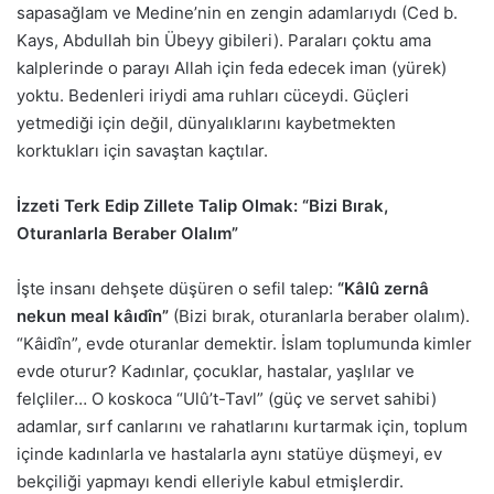
sapasağlam ve Medine’nin en zengin adamlarıydı (Ced b.
Kays, Abdullah bin Übeyy gibileri). Paraları çoktu ama
kalplerinde o parayı Allah için feda edecek iman (yürek)
yoktu. Bedenleri iriydi ama ruhları cüceydi. Güçleri
yetmediği için değil, dünyalıklarını kaybetmekten
korktukları için savaştan kaçtılar.
İzzeti Terk Edip Zillete Talip Olmak: “Bizi Bırak,
Oturanlarla Beraber Olalım”
İşte insanı dehşete düşüren o sefil talep:
“Kâlû zernâ
nekun meal kâıdîn”
(Bizi bırak, oturanlarla beraber olalım).
“Kâidîn”, evde oturanlar demektir. İslam toplumunda kimler
evde oturur? Kadınlar, çocuklar, hastalar, yaşlılar ve
felçliler… O koskoca “Ulû’t-Tavl” (güç ve servet sahibi)
adamlar, sırf canlarını ve rahatlarını kurtarmak için, toplum
içinde kadınlarla ve hastalarla aynı statüye düşmeyi, ev
bekçiliği yapmayı kendi elleriyle kabul etmişlerdir.