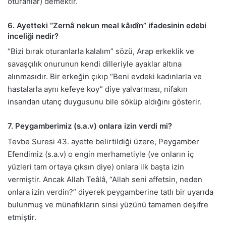
oturanlar) demektir.
6. Ayetteki “Zernâ nekun meal kâıdîn” ifadesinin edebi
inceliği nedir?
“Bizi bırak oturanlarla kalalım” sözü, Arap erkeklik ve
savaşçılık onurunun kendi dilleriyle ayaklar altına
alınmasıdır. Bir erkeğin çıkıp “Beni evdeki kadınlarla ve
hastalarla aynı kefeye koy” diye yalvarması, nifakın
insandan utanç duygusunu bile söküp aldığını gösterir.
7. Peygamberimiz (s.a.v) onlara izin verdi mi?
Tevbe Suresi 43. ayette belirtildiği üzere, Peygamber
Efendimiz (s.a.v) o engin merhametiyle (ve onların iç
yüzleri tam ortaya çıksın diye) onlara ilk başta izin
vermiştir. Ancak Allah Teâlâ, “Allah seni affetsin, neden
onlara izin verdin?” diyerek peygamberine tatlı bir uyarıda
bulunmuş ve münafıkların sinsi yüzünü tamamen deşifre
etmiştir.