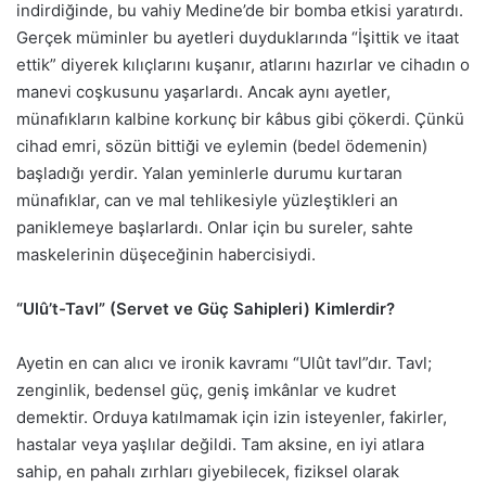
indirdiğinde, bu vahiy Medine’de bir bomba etkisi yaratırdı.
Gerçek müminler bu ayetleri duyduklarında “İşittik ve itaat
ettik” diyerek kılıçlarını kuşanır, atlarını hazırlar ve cihadın o
manevi coşkusunu yaşarlardı. Ancak aynı ayetler,
münafıkların kalbine korkunç bir kâbus gibi çökerdi. Çünkü
cihad emri, sözün bittiği ve eylemin (bedel ödemenin)
başladığı yerdir. Yalan yeminlerle durumu kurtaran
münafıklar, can ve mal tehlikesiyle yüzleştikleri an
paniklemeye başlarlardı. Onlar için bu sureler, sahte
maskelerinin düşeceğinin habercisiydi.
“Ulû’t-Tavl” (Servet ve Güç Sahipleri) Kimlerdir?
Ayetin en can alıcı ve ironik kavramı “Ulût tavl”dır. Tavl;
zenginlik, bedensel güç, geniş imkânlar ve kudret
demektir. Orduya katılmamak için izin isteyenler, fakirler,
hastalar veya yaşlılar değildi. Tam aksine, en iyi atlara
sahip, en pahalı zırhları giyebilecek, fiziksel olarak