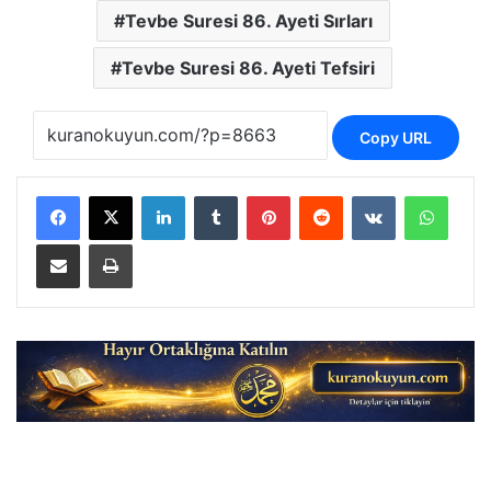
Tevbe Suresi 86. Ayeti Sırları
Tevbe Suresi 86. Ayeti Tefsiri
Copy URL
LinkedIn
Tumblr
Pinterest
Reddit
VKontakte
Whats
E-Posta ile paylaş
Yazdır