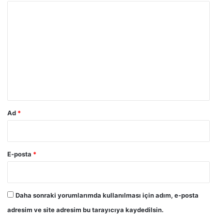
Y
o
r
u
m
*
Ad
*
E-posta
*
Daha sonraki yorumlarımda kullanılması için adım, e-posta
adresim ve site adresim bu tarayıcıya kaydedilsin.