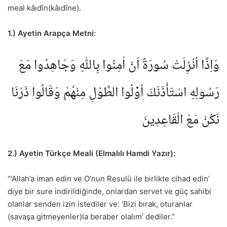
meal kâıdîn(kâıdîne).
1.) Ayetin Arapça Metni:
وَاِذَٓا اُنْزِلَتْ سُورَةٌ اَنْ اٰمِنُوا بِاللّٰهِ وَجَاهِدُوا مَعَ
رَسُولِهِ اسْتَأْذَنَكَ اُو۬لُوا الطَّوْلِ مِنْهُمْ وَقَالُوا ذَرْنَا
نَكُنْ مَعَ الْقَاعِد۪ينَ
2.) Ayetin Türkçe Meali (Elmalılı Hamdi Yazır):
“‘Allah’a iman edin ve O’nun Resulü ile birlikte cihad edin’
diye bir sure indirildiğinde, onlardan servet ve güç sahibi
olanlar senden izin istediler ve: ‘Bizi bırak, oturanlar
(savaşa gitmeyenler)la beraber olalım’ dediler.”