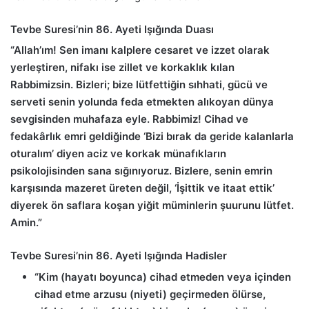
Tevbe Suresi’nin 86. Ayeti Işığında Duası
“Allah’ım! Sen imanı kalplere cesaret ve izzet olarak
yerleştiren, nifakı ise zillet ve korkaklık kılan
Rabbimizsin. Bizleri; bize lütfettiğin sıhhati, gücü ve
serveti senin yolunda feda etmekten alıkoyan dünya
sevgisinden muhafaza eyle. Rabbimiz! Cihad ve
fedakârlık emri geldiğinde ‘Bizi bırak da geride kalanlarla
oturalım’ diyen aciz ve korkak münafıkların
psikolojisinden sana sığınıyoruz. Bizlere, senin emrin
karşısında mazeret üreten değil, ‘İşittik ve itaat ettik’
diyerek ön saflara koşan yiğit müminlerin şuurunu lütfet.
Amin.”
Tevbe Suresi’nin 86. Ayeti Işığında Hadisler
“Kim (hayatı boyunca) cihad etmeden veya içinden
cihad etme arzusu (niyeti) geçirmeden ölürse,