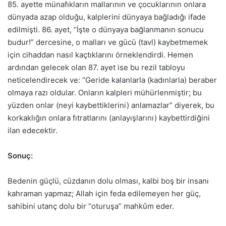
85. ayette münafıkların mallarının ve çocuklarının onlara
dünyada azap olduğu, kalplerini dünyaya bağladığı ifade
edilmişti. 86. ayet, “İşte o dünyaya bağlanmanın sonucu
budur!” dercesine, o malları ve gücü (tavl) kaybetmemek
için cihaddan nasıl kaçtıklarını örneklendirdi. Hemen
ardından gelecek olan 87. ayet ise bu rezil tabloyu
neticelendirecek ve: “Geride kalanlarla (kadınlarla) beraber
olmaya razı oldular. Onların kalpleri mühürlenmiştir; bu
yüzden onlar (neyi kaybettiklerini) anlamazlar” diyerek, bu
korkaklığın onlara fıtratlarını (anlayışlarını) kaybettirdiğini
ilan edecektir.
Sonuç:
Bedenin güçlü, cüzdanın dolu olması, kalbi boş bir insanı
kahraman yapmaz; Allah için feda edilemeyen her güç,
sahibini utanç dolu bir “oturuşa” mahkûm eder.