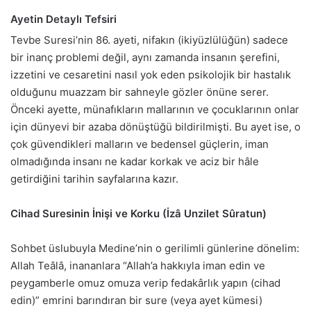
Ayetin Detaylı Tefsiri
Tevbe Suresi’nin 86. ayeti, nifakın (ikiyüzlülüğün) sadece
bir inanç problemi değil, aynı zamanda insanın şerefini,
izzetini ve cesaretini nasıl yok eden psikolojik bir hastalık
olduğunu muazzam bir sahneyle gözler önüne serer.
Önceki ayette, münafıkların mallarının ve çocuklarının onlar
için dünyevi bir azaba dönüştüğü bildirilmişti. Bu ayet ise, o
çok güvendikleri malların ve bedensel güçlerin, iman
olmadığında insanı ne kadar korkak ve aciz bir hâle
getirdiğini tarihin sayfalarına kazır.
Cihad Suresinin İnişi ve Korku (İzâ Unzilet Sûratun)
Sohbet üslubuyla Medine’nin o gerilimli günlerine dönelim:
Allah Teâlâ, inananlara “Allah’a hakkıyla iman edin ve
peygamberle omuz omuza verip fedakârlık yapın (cihad
edin)” emrini barındıran bir sure (veya ayet kümesi)