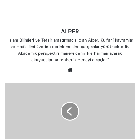
ALPER
"İslam Bilimleri ve Tefsir araştırmacısı olan Alper, Kur'anî kavramlar
ve Hadis ilmi üzerine derinlemesine çalışmalar yürütmektedir.
Akademik perspektifi manevi derinlikle harmanlayarak
okuyucularına rehberlik etmeyi amaçlar."
Web
sitesi
Münafıkların
Malları
ve
Çocukları
Neden
Onlar
İçin
Bir
Azap