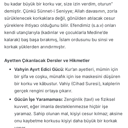
bu kadar büyük bir korku var, size izin verdim, oturun”
demiştir. Çünkü Sünnet-i Seniyye; Allah davasının, zorla
sürüklenecek korkaklara değil, gönülden atılacak cesur
yüreklere ihtiyacı olduğunu bilir. Efendimiz (s.a.v) onları
kendi utançlarıyla (kadınlar ve çocuklarla Medine’de
kalarak) baş başa bırakmış, İslam ordusunu bu sinsi ve
korkak yüklerden arındırmıştır.
Ayetten Çıkarılacak Dersler ve Hikmetler
Vahyin Ayırt Edici Gücü:
Kur’an ayetleri, mümin için
bir şifa ve coşku, münafık için ise maskesini düşüren
bir korku ve kâbustur. Vahiy (Cihad Suresi), kalplerin
gerçek rengini ortaya çıkarır.
Gücün İşe Yaramaması:
Zenginlik (tavl) ve fiziksel
kuvvet, eğer imanla desteklenmezse hiçbir işe
yaramaz. Sahip olunan mal, kişiyi cesur kılmaz; aksine
onu kaybetme korkusu kişiyi daha büyük bir korkak
yapar.