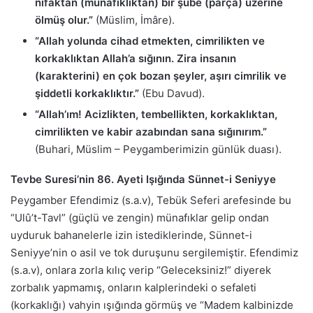
nifaktan (münafıklıktan) bir şube (parça) üzerine
ölmüş olur.”
(Müslim, İmâre).
“Allah yolunda cihad etmekten, cimrilikten ve
korkaklıktan Allah’a sığının. Zira insanın
(karakterini) en çok bozan şeyler, aşırı cimrilik ve
şiddetli korkaklıktır.”
(Ebu Davud).
“Allah’ım! Acizlikten, tembellikten, korkaklıktan,
cimrilikten ve kabir azabından sana sığınırım.”
(Buhari, Müslim – Peygamberimizin günlük duası).
Tevbe Suresi’nin 86. Ayeti Işığında Sünnet-i Seniyye
Peygamber Efendimiz (s.a.v), Tebük Seferi arefesinde bu
“Ulû’t-Tavl” (güçlü ve zengin) münafıklar gelip ondan
uyduruk bahanelerle izin istediklerinde, Sünnet-i
Seniyye’nin o asil ve tok duruşunu sergilemiştir. Efendimiz
(s.a.v), onlara zorla kılıç verip “Geleceksiniz!” diyerek
zorbalık yapmamış, onların kalplerindeki o sefaleti
(korkaklığı) vahyin ışığında görmüş ve “Madem kalbinizde