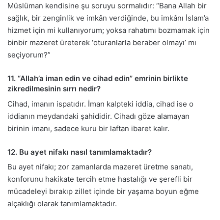
Müslüman kendisine şu soruyu sormalıdır: “Bana Allah bir
sağlık, bir zenginlik ve imkân verdiğinde, bu imkânı İslam’a
hizmet için mi kullanıyorum; yoksa rahatımı bozmamak için
binbir mazeret üreterek ‘oturanlarla beraber olmayı’ mı
seçiyorum?”
11. “Allah’a iman edin ve cihad edin” emrinin birlikte
zikredilmesinin sırrı nedir?
Cihad, imanın ispatıdır. İman kalpteki iddia, cihad ise o
iddianın meydandaki şahididir. Cihadı göze alamayan
birinin imanı, sadece kuru bir laftan ibaret kalır.
12. Bu ayet nifakı nasıl tanımlamaktadır?
Bu ayet nifakı; zor zamanlarda mazeret üretme sanatı,
konforunu hakikate tercih etme hastalığı ve şerefli bir
mücadeleyi bırakıp zillet içinde bir yaşama boyun eğme
alçaklığı olarak tanımlamaktadır.