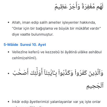
لَهُم مَّغْفِرَةٌ وَأَجْرٌ عَظِيمٌ
Allah, iman edip salih ameller işleyenler hakkında,
“Onlar için bir bağışlama ve büyük bir mükâfat vardır”
diye vaatte bulunmuştur.
5-Mâide Suresi 10. Ayet
Vellezîne keferû ve kezzebû bi âyâtinâ ulâike ashâbul
cehîm(cehîmî).
وَٱلَّذِينَ كَفَرُوا۟ وَكَذَّبُوا۟ بِـَٔايَٰتِنَآ أُو۟لَٰٓئِكَ أَصْحَٰبُ
ٱلْجَحِيمِ
İnkâr edip âyetlerimizi yalanlayanlar var ya; işte onlar