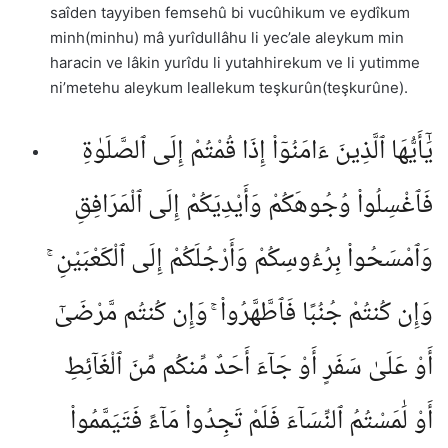
saîden tayyiben femsehû bi vucûhikum ve eydîkum
minh(minhu) mâ yurîdullâhu li yec’ale aleykum min
haracin ve lâkin yurîdu li yutahhirekum ve li yutimme
ni’metehu aleykum leallekum teşkurûn(teşkurûne).
يَٰٓأَيُّهَا ٱلَّذِينَ ءَامَنُوٓا۟ إِذَا قُمْتُمْ إِلَى ٱلصَّلَوٰةِ
فَٱغْسِلُوا۟ وُجُوهَكُمْ وَأَيْدِيَكُمْ إِلَى ٱلْمَرَافِقِ
وَٱمْسَحُوا۟ بِرُءُوسِكُمْ وَأَرْجُلَكُمْ إِلَى ٱلْكَعْبَيْنِ ۚ
وَإِن كُنتُمْ جُنُبًا فَٱطَّهَّرُوا۟ ۚ وَإِن كُنتُم مَّرْضَىٰٓ
أَوْ عَلَىٰ سَفَرٍ أَوْ جَآءَ أَحَدٌ مِّنكُم مِّنَ ٱلْغَآئِطِ
أَوْ لَٰمَسْتُمُ ٱلنِّسَآءَ فَلَمْ تَجِدُوا۟ مَآءً فَتَيَمَّمُوا۟