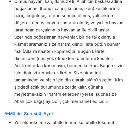
Ölmüş hayvan, kan, domuz eti, Allah’tan başkası adına
boğazlanan, (henüz canı çıkmamış iken) kestikleriniz
hariç; boğulmuş, darbe sonucu ölmüş, yüksekten
düşerek ölmüş, boynuzlanarak ölmüş ve yırtıcı hayvan
tarafından parçalanmış hayvanlar ile dikili taşlar
üzerinde boğazlanan hayvanlar, bir de fal oklarıyla
kısmet aramanız size haram kılındı. İşte bütün bunlar
fısk (Allah’a itaatten kopmak)tır. Bugün kâfirler
dininizden (onu yok etmekten) ümitlerini kestiler.
Artık onlardan korkmayın, benden korkun. Bugün sizin
için dininizi kemale erdirdim. Size nimetimi
tamamladım ve sizin için din olarak İslâm’ı seçtim. Kim
şiddetli açlık durumunda zorda kalır, günaha
meyletmeksizin (haram etlerden) yerse, şüphesiz ki
Allah çok bağışlayıcıdır, çok merhamet edicidir.
5-Mâide Suresi 4. Ayet
Yes’elûneke mâ zâ uhılle lehum kul uhılle lekumut