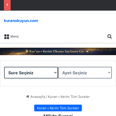
kuranokuyun.com
Ar
Menü
Sure
Ayet
Seçiniz
Seçiniz
Anasayfa
/
Kuran-ı Kerim Tüm Sureler
Kuran-ı Kerim Tüm Sureler