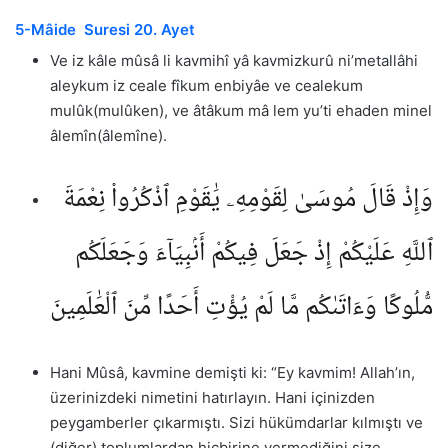
5-Mâide Suresi 20. Ayet
Ve iz kâle mûsâ li kavmihî yâ kavmizkurû ni’metallâhi
aleykum iz ceale fîkum enbiyâe ve cealekum
mulûk(mulûken), ve âtâkum mâ lem yu’ti ehaden minel
âlemîn(âlemîne).
وَإِذْ قَالَ مُوسَىٰ لِقَوْمِهِۦ يَٰقَوْمِ ٱذْكُرُوا۟ نِعْمَةَ
ٱللَّهِ عَلَيْكُمْ إِذْ جَعَلَ فِيكُمْ أَنۢبِيَآءَ وَجَعَلَكُم
مُّلُوكًا وَءَاتَىٰكُم مَّا لَمْ يُؤْتِ أَحَدًا مِّنَ ٱلْعَٰلَمِينَ
Hani Mûsâ, kavmine demişti ki: “Ey kavmim! Allah’ın,
üzerinizdeki nimetini hatırlayın. Hani içinizden
peygamberler çıkarmıştı. Sizi hükümdarlar kılmıştı ve
(diğer) toplumlardan hiçbirine vermediğini size