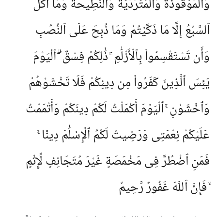
وَٱلْمَوْقُوذَةُ وَٱلْمُتَرَدِّيَةُ وَٱلنَّطِيحَةُ وَمَآ أَكَلَ
ٱلسَّبُعُ إِلَّا مَا ذَكَّيْتُمْ وَمَا ذُبِحَ عَلَى ٱلنُّصُبِ
وَأَن تَسْتَقْسِمُوا۟ بِٱلْأَزْلَٰمِ ۚ ذَٰلِكُمْ فِسْقٌ ۗ ٱلْيَوْمَ
يَئِسَ ٱلَّذِينَ كَفَرُوا۟ مِن دِينِكُمْ فَلَا تَخْشَوْهُمْ
وَٱخْشَوْنِ ۚ ٱلْيَوْمَ أَكْمَلْتُ لَكُمْ دِينَكُمْ وَأَتْمَمْتُ
عَلَيْكُمْ نِعْمَتِى وَرَضِيتُ لَكُمُ ٱلْإِسْلَٰمَ دِينًا ۚ
فَمَنِ ٱضْطُرَّ فِى مَخْمَصَةٍ غَيْرَ مُتَجَانِفٍ لِّإِثْمٍ
ۙ فَإِنَّ ٱللَّهَ غَفُورٌ رَّحِيمٌ