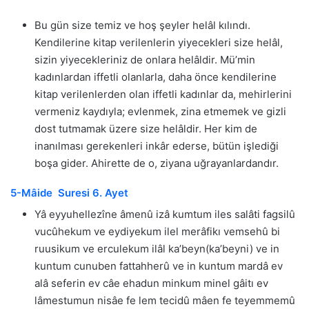
Bu gün size temiz ve hoş şeyler helâl kılındı.
Kendilerine kitap verilenlerin yiyecekleri size helâl,
sizin yiyecekleriniz de onlara helâldir. Mü’min
kadınlardan iffetli olanlarla, daha önce kendilerine
kitap verilenlerden olan iffetli kadınlar da, mehirlerini
vermeniz kaydıyla; evlenmek, zina etmemek ve gizli
dost tutmamak üzere size helâldir. Her kim de
inanılması gerekenleri inkâr ederse, bütün işlediği
boşa gider. Ahirette de o, ziyana uğrayanlardandır.
5-Mâide Suresi 6. Ayet
Yâ eyyuhellezîne âmenû izâ kumtum iles salâti fagsilû
vucûhekum ve eydiyekum ilel merâfikı vemsehû bi
ruusikum ve erculekum ilâl ka’beyn(ka’beyni) ve in
kuntum cunuben fattahherû ve in kuntum mardâ ev
alâ seferin ev câe ehadun minkum minel gâitı ev
lâmestumun nisâe fe lem tecidû mâen fe teyemmemû