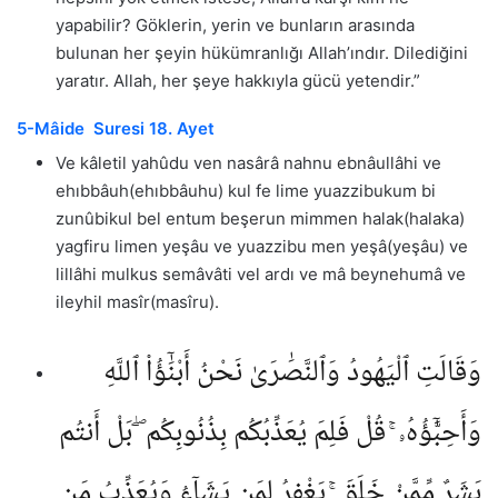
yapabilir? Göklerin, yerin ve bunların arasında
bulunan her şeyin hükümranlığı Allah’ındır. Dilediğini
yaratır. Allah, her şeye hakkıyla gücü yetendir.”
5-Mâide Suresi 18. Ayet
Ve kâletil yahûdu ven nasârâ nahnu ebnâullâhi ve
ehıbbâuh(ehıbbâuhu) kul fe lime yuazzibukum bi
zunûbikul bel entum beşerun mimmen halak(halaka)
yagfiru limen yeşâu ve yuazzibu men yeşâ(yeşâu) ve
lillâhi mulkus semâvâti vel ardı ve mâ beynehumâ ve
ileyhil masîr(masîru).
وَقَالَتِ ٱلْيَهُودُ وَٱلنَّصَٰرَىٰ نَحْنُ أَبْنَٰٓؤُا۟ ٱللَّهِ
وَأَحِبَّٰٓؤُهُۥ ۚ قُلْ فَلِمَ يُعَذِّبُكُم بِذُنُوبِكُم ۖ بَلْ أَنتُم
بَشَرٌ مِّمَّنْ خَلَقَ ۚ يَغْفِرُ لِمَن يَشَآءُ وَيُعَذِّبُ مَن