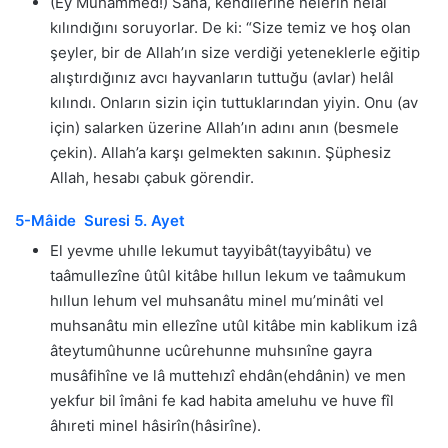
(Ey Muhammed!) Sana, kendilerine nelerin helâl
kılındığını soruyorlar. De ki: “Size temiz ve hoş olan
şeyler, bir de Allah’ın size verdiği yeteneklerle eğitip
alıştırdığınız avcı hayvanların tuttuğu (avlar) helâl
kılındı. Onların sizin için tuttuklarından yiyin. Onu (av
için) salarken üzerine Allah’ın adını anın (besmele
çekin). Allah’a karşı gelmekten sakının. Şüphesiz
Allah, hesabı çabuk görendir.
5-Mâide Suresi 5. Ayet
El yevme uhılle lekumut tayyibât(tayyibâtu) ve
taâmullezîne ûtûl kitâbe hıllun lekum ve taâmukum
hıllun lehum vel muhsanâtu minel mu’minâti vel
muhsanâtu min ellezîne utûl kitâbe min kablikum izâ
âteytumûhunne ucûrehunne muhsınîne gayra
musâfihîne ve lâ muttehızî ehdân(ehdânin) ve men
yekfur bil îmâni fe kad habita ameluhu ve huve fîl
âhıreti minel hâsirîn(hâsirîne).