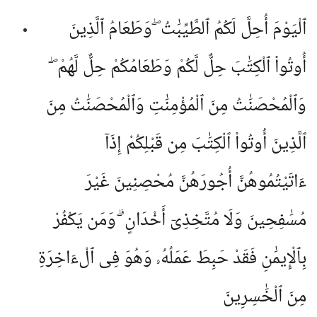
ٱلْيَوْمَ أُحِلَّ لَكُمُ ٱلطَّيِّبَٰتُ ۖ وَطَعَامُ ٱلَّذِينَ
أُوتُوا۟ ٱلْكِتَٰبَ حِلٌّ لَّكُمْ وَطَعَامُكُمْ حِلٌّ لَّهُمْ ۖ
وَٱلْمُحْصَنَٰتُ مِنَ ٱلْمُؤْمِنَٰتِ وَٱلْمُحْصَنَٰتُ مِنَ
ٱلَّذِينَ أُوتُوا۟ ٱلْكِتَٰبَ مِن قَبْلِكُمْ إِذَآ
ءَاتَيْتُمُوهُنَّ أُجُورَهُنَّ مُحْصِنِينَ غَيْرَ
مُسَٰفِحِينَ وَلَا مُتَّخِذِىٓ أَخْدَانٍ ۗ وَمَن يَكْفُرْ
بِٱلْإِيمَٰنِ فَقَدْ حَبِطَ عَمَلُهُۥ وَهُوَ فِى ٱلْءَاخِرَةِ
مِنَ ٱلْخَٰسِرِينَ