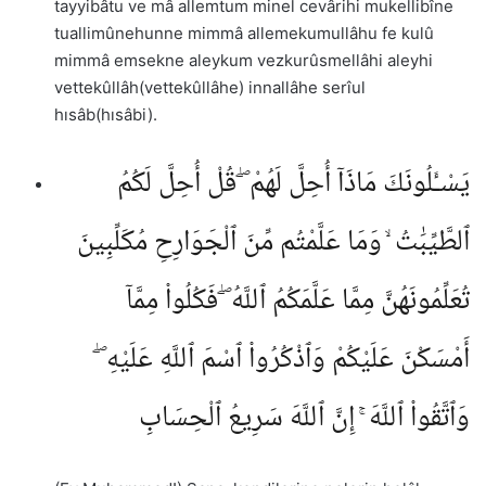
tayyibâtu ve mâ allemtum minel cevârihi mukellibîne
tuallimûnehunne mimmâ allemekumullâhu fe kulû
mimmâ emsekne aleykum vezkurûsmellâhi aleyhi
vettekûllâh(vettekûllâhe) innallâhe serîul
hısâb(hısâbi).
يَسْـَٔلُونَكَ مَاذَآ أُحِلَّ لَهُمْ ۖ قُلْ أُحِلَّ لَكُمُ
ٱلطَّيِّبَٰتُ ۙ وَمَا عَلَّمْتُم مِّنَ ٱلْجَوَارِحِ مُكَلِّبِينَ
تُعَلِّمُونَهُنَّ مِمَّا عَلَّمَكُمُ ٱللَّهُ ۖ فَكُلُوا۟ مِمَّآ
أَمْسَكْنَ عَلَيْكُمْ وَٱذْكُرُوا۟ ٱسْمَ ٱللَّهِ عَلَيْهِ ۖ
وَٱتَّقُوا۟ ٱللَّهَ ۚ إِنَّ ٱللَّهَ سَرِيعُ ٱلْحِسَابِ