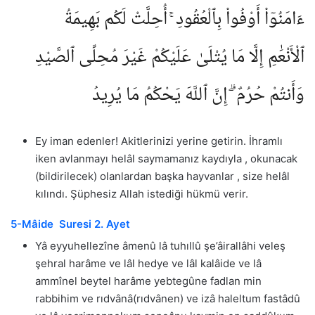
ءَامَنُوٓا۟ أَوْفُوا۟ بِٱلْعُقُودِ ۚ أُحِلَّتْ لَكُم بَهِيمَةُ
ٱلْأَنْعَٰمِ إِلَّا مَا يُتْلَىٰ عَلَيْكُمْ غَيْرَ مُحِلِّى ٱلصَّيْدِ
وَأَنتُمْ حُرُمٌ ۗ إِنَّ ٱللَّهَ يَحْكُمُ مَا يُرِيدُ
Ey iman edenler! Akitlerinizi yerine getirin. İhramlı
iken avlanmayı helâl saymamanız kaydıyla , okunacak
(bildirilecek) olanlardan başka hayvanlar , size helâl
kılındı. Şüphesiz Allah istediği hükmü verir.
5-Mâide Suresi 2. Ayet
Yâ eyyuhellezîne âmenû lâ tuhıllû şe’âirallâhi veleş
şehral harâme ve lâl hedye ve lâl kalâide ve lâ
ammînel beytel harâme yebtegûne fadlan min
rabbihim ve rıdvânâ(rıdvânen) ve izâ haleltum fastâdû