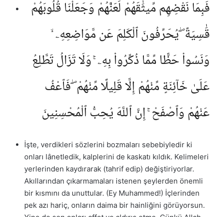
فَبِمَا نَقْضِهِم مِّيثَٰقَهُمْ لَعَنَّٰهُمْ وَجَعَلْنَا قُلُوبَهُمْ
قَٰسِيَةً ۖ يُحَرِّفُونَ ٱلْكَلِمَ عَن مَّوَاضِعِهِۦ ۙ
وَنَسُوا۟ حَظًّا مِّمَّا ذُكِّرُوا۟ بِهِۦ ۚ وَلَا تَزَالُ تَطَّلِعُ
عَلَىٰ خَآئِنَةٍ مِّنْهُمْ إِلَّا قَلِيلًا مِّنْهُمْ ۖ فَٱعْفُ
عَنْهُمْ وَٱصْفَحْ ۚ إِنَّ ٱللَّهَ يُحِبُّ ٱلْمُحْسِنِينَ
İşte, verdikleri sözlerini bozmaları sebebiyledir ki
onları lânetledik, kalplerini de kaskatı kıldık. Kelimeleri
yerlerinden kaydırarak (tahrif edip) değiştiriyorlar.
Akıllarından çıkarmamaları istenen şeylerden önemli
bir kısmını da unuttular. (Ey Muhammed!) İçlerinden
pek azı hariç, onların daima bir hainliğini görüyorsun.