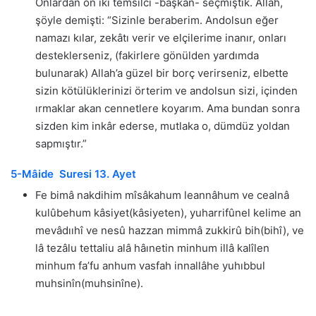
Onlardan on iki temsilci -başkan- seçmiştik. Allah,
şöyle demişti: “Sizinle beraberim. Andolsun eğer
namazı kılar, zekâtı verir ve elçilerime inanır, onları
desteklerseniz, (fakirlere gönülden yardımda
bulunarak) Allah’a güzel bir borç verirseniz, elbette
sizin kötülüklerinizi örterim ve andolsun sizi, içinden
ırmaklar akan cennetlere koyarım. Ama bundan sonra
sizden kim inkâr ederse, mutlaka o, dümdüz yoldan
sapmıştır.”
5-Mâide Suresi 13. Ayet
Fe bimâ nakdihim mîsâkahum leannâhum ve cealnâ
kulûbehum kâsiyet(kâsiyeten), yuharrifûnel kelime an
mevâdııhî ve nesû hazzan mimmâ zukkirû bih(bihî), ve
lâ tezâlu tettaliu alâ hâınetin minhum illâ kalîlen
minhum fa’fu anhum vasfah innallâhe yuhıbbul
muhsinîn(muhsinîne).