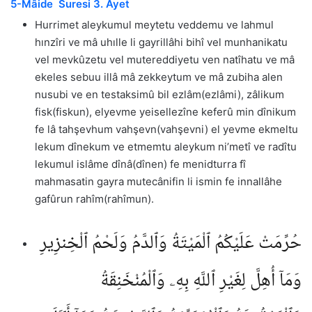
5-Mâide Suresi 3. Ayet
Hurrimet aleykumul meytetu veddemu ve lahmul
hınzîri ve mâ uhılle li gayrillâhi bihî vel munhanikatu
vel mevkûzetu vel mutereddiyetu ven natîhatu ve mâ
ekeles sebuu illâ mâ zekkeytum ve mâ zubiha alen
nusubi ve en testaksimû bil ezlâm(ezlâmi), zâlikum
fisk(fiskun), elyevme yeisellezîne keferû min dînikum
fe lâ tahşevhum vahşevn(vahşevni) el yevme ekmeltu
lekum dînekum ve etmemtu aleykum ni’metî ve radîtu
lekumul islâme dînâ(dînen) fe menidturra fî
mahmasatin gayra mutecânifin li ismin fe innallâhe
gafûrun rahîm(rahîmun).
حُرِّمَتْ عَلَيْكُمُ ٱلْمَيْتَةُ وَٱلدَّمُ وَلَحْمُ ٱلْخِنزِيرِ
وَمَآ أُهِلَّ لِغَيْرِ ٱللَّهِ بِهِۦ وَٱلْمُنْخَنِقَةُ