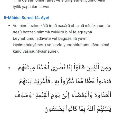
Yine de sen onları affet ve aldırış etme. Çünkü Allah,
iyilik yapanları sever.
5-Mâide Suresi 14. Ayet
Ve minellezîne kâlû innâ nasârâ ehaznâ mîsâkahum fe
nesû hazzan mimmâ zukkirû bihî fe agraynâ
beynehumul adâvete vel bagdâe ilâ yevmil
kıyâmeh(kıyâmeti) ve sevfe yunebbiuhumullâhu bimâ
kânû yasnaûn(yasnaûne).
وَمِنَ ٱلَّذِينَ قَالُوٓا۟ إِنَّا نَصَٰرَىٰٓ أَخَذْنَا مِيثَٰقَهُمْ
فَنَسُوا۟ حَظًّا مِّمَّا ذُكِّرُوا۟ بِهِۦ فَأَغْرَيْنَا بَيْنَهُمُ
ٱلْعَدَاوَةَ وَٱلْبَغْضَآءَ إِلَىٰ يَوْمِ ٱلْقِيَٰمَةِ ۚ وَسَوْفَ
يُنَبِّئُهُمُ ٱللَّهُ بِمَا كَانُوا۟ يَصْنَعُونَ