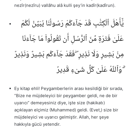
nezîr(nezîru) vallâhu alâ kulli şey’in kadîr(kadîrun).
يَٰٓأَهْلَ ٱلْكِتَٰبِ قَدْ جَآءَكُمْ رَسُولُنَا يُبَيِّنُ لَكُمْ
عَلَىٰ فَتْرَةٍ مِّنَ ٱلرُّسُلِ أَن تَقُولُوا۟ مَا جَآءَنَا
مِنۢ بَشِيرٍ وَلَا نَذِيرٍ ۖ فَقَدْ جَآءَكُم بَشِيرٌ وَنَذِيرٌ
ۗ وَٱللَّهُ عَلَىٰ كُلِّ شَىْءٍ قَدِيرٌ
Ey kitap ehli! Peygamberlerin arası kesildiği bir sırada,
“Bize ne müjdeleyici bir peygamber geldi, ne de bir
uyarıcı” demeyesiniz diye, işte size (hakikatı)
açıklayan elçimiz (Muhammed) geldi. (Evet,) size bir
müjdeleyici ve uyarıcı gelmiştir. Allah, her şeye
hakkıyla gücü yetendir.