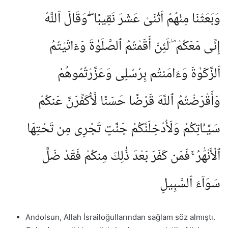
وَبَعَثْنَا مِنْهُمُ ٱثْنَىْ عَشَرَ نَقِيبًا ۖ وَقَالَ ٱللَّهُ
إِنِّى مَعَكُمْ ۖ لَئِنْ أَقَمْتُمُ ٱلصَّلَوٰةَ وَءَاتَيْتُمُ
ٱلزَّكَوٰةَ وَءَامَنتُم بِرُسُلِى وَعَزَّرْتُمُوهُمْ
وَأَقْرَضْتُمُ ٱللَّهَ قَرْضًا حَسَنًا لَّأُكَفِّرَنَّ عَنكُمْ
سَيِّـَٔاتِكُمْ وَلَأُدْخِلَنَّكُمْ جَنَّٰتٍ تَجْرِى مِن تَحْتِهَا
ٱلْأَنْهَٰرُ ۚ فَمَن كَفَرَ بَعْدَ ذَٰلِكَ مِنكُمْ فَقَدْ ضَلَّ
سَوَآءَ ٱلسَّبِيلِ
Andolsun, Allah İsrailoğullarından sağlam söz almıştı.