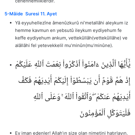
cehennemliklerdir.
5-Mâide Suresi 11. Ayet
Yâ eyyuhellezîne âmenûzkurû ni’metallâhi aleykum iz
hemme kavmun en yebsutû ileykum eydiyehum fe
keffe eydiyehum ankum, vettekûllâh(vettekûllâhe) ve
alâllâhi fel yetevekkelil mu’minûn(mu’minûne).
يَٰٓأَيُّهَا ٱلَّذِينَ ءَامَنُوا۟ ٱذْكُرُوا۟ نِعْمَتَ ٱللَّهِ عَلَيْكُمْ
إِذْ هَمَّ قَوْمٌ أَن يَبْسُطُوٓا۟ إِلَيْكُمْ أَيْدِيَهُمْ فَكَفَّ
أَيْدِيَهُمْ عَنكُمْ ۖ وَٱتَّقُوا۟ ٱللَّهَ ۚ وَعَلَى ٱللَّهِ
فَلْيَتَوَكَّلِ ٱلْمُؤْمِنُونَ
Ey iman edenler! Allah’ın size olan nimetini hatırlayın.