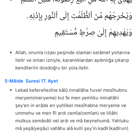
وَيُخْرِجُهُم مِّنَ ٱلظُّلُمَٰتِ إِلَى ٱلنُّورِ بِإِذْنِهِۦ
وَيَهْدِيهِمْ إِلَىٰ صِرَٰطٍ مُّسْتَقِيمٍ
Allah, onunla rızası peşinde olanları selâmet yollarına
iletir ve onları izniyle, karanlıklardan aydınlığa çıkarıp
kendilerini dosdoğru bir yola iletir.
5-Mâide Suresi 17. Ayet
Lekad keferellezîne kâlû innallâhe huvel mesîhubnu
meryem(meryeme) kul fe men yemliku minallâhi
şey’en in erâde en yuhlikel mesîhabne meryeme ve
ummehu ve men fîl ardı cemîa(cemîan) ve lillâhi
mulkus semâvâti vel ardı ve mâ beynehumâ. Yahluku
mâ yeşâ(yeşâu) vallâhu alâ kulli şey’in kadîr(kadîrun).