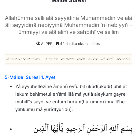
Mâide Suresi
Allahümme salli alâ seyyidinâ Muhammedin ve alâ
âli seyyidinâ nebiyyinâ Muhammedini'n-nebiyyi'il-
ümmiyyi ve alâ âlihî ve sahbihî ve sellim
ALPER
42 dakika okuma süresi
5-Mâide Suresi 1. Ayet
Yâ eyyuhellezîne âmenû evfû bil ukûd(ukûdi) uhıllet
lekum behîmetul en’âmi illâ mâ yutlâ aleykum gayre
muhillîs saydi ve entum hurum(hurumun) innallâhe
yahkumu mâ yurîd(yurîdu).
بِسْمِ ٱللَّهِ ٱلرَّحْمَٰنِ ٱلرَّحِيمِ يَٰٓأَيُّهَا ٱلَّذِينَ