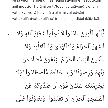
ve lâ yecrimennekum şeneânu kavmin en saddûkum
anil mescidil harâmi en ta’tedû, ve teâvenû alel birri
vet takva ve lâ teâvenû alel ismi vel udvâni
vettekullâh(vettekullâhe) innallâhe şedîdul ıkâb(ıkâbi).
يَٰٓأَيُّهَا ٱلَّذِينَ ءَامَنُوا۟ لَا تُحِلُّوا۟ شَعَٰٓئِرَ ٱللَّهِ وَلَا
ٱلشَّهْرَ ٱلْحَرَامَ وَلَا ٱلْهَدْىَ وَلَا ٱلْقَلَٰٓئِدَ وَلَآ
ءَآمِّينَ ٱلْبَيْتَ ٱلْحَرَامَ يَبْتَغُونَ فَضْلًا مِّن
رَّبِّهِمْ وَرِضْوَٰنًا ۚ وَإِذَا حَلَلْتُمْ فَٱصْطَادُوا۟ ۚ وَلَا
يَجْرِمَنَّكُمْ شَنَـَٔانُ قَوْمٍ أَن صَدُّوكُمْ عَنِ
ٱلْمَسْجِدِ ٱلْحَرَامِ أَن تَعْتَدُوا۟ ۘ وَتَعَاوَنُوا۟ عَلَى