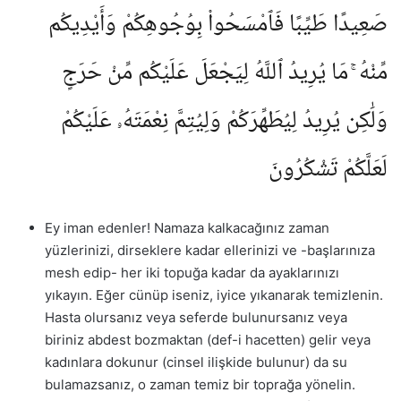
صَعِيدًا طَيِّبًا فَٱمْسَحُوا۟ بِوُجُوهِكُمْ وَأَيْدِيكُم
مِّنْهُ ۚ مَا يُرِيدُ ٱللَّهُ لِيَجْعَلَ عَلَيْكُم مِّنْ حَرَجٍ
وَلَٰكِن يُرِيدُ لِيُطَهِّرَكُمْ وَلِيُتِمَّ نِعْمَتَهُۥ عَلَيْكُمْ
لَعَلَّكُمْ تَشْكُرُونَ
Ey iman edenler! Namaza kalkacağınız zaman
yüzlerinizi, dirseklere kadar ellerinizi ve -başlarınıza
mesh edip- her iki topuğa kadar da ayaklarınızı
yıkayın. Eğer cünüp iseniz, iyice yıkanarak temizlenin.
Hasta olursanız veya seferde bulunursanız veya
biriniz abdest bozmaktan (def-i hacetten) gelir veya
kadınlara dokunur (cinsel ilişkide bulunur) da su
bulamazsanız, o zaman temiz bir toprağa yönelin.