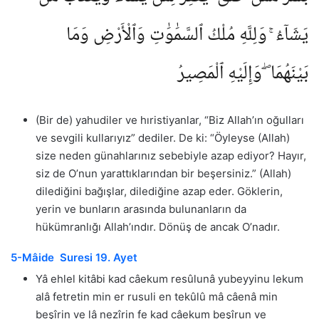
يَشَآءُ ۚ وَلِلَّهِ مُلْكُ ٱلسَّمَٰوَٰتِ وَٱلْأَرْضِ وَمَا
بَيْنَهُمَا ۖ وَإِلَيْهِ ٱلْمَصِيرُ
(Bir de) yahudiler ve hıristiyanlar, “Biz Allah’ın oğulları
ve sevgili kullarıyız” dediler. De ki: “Öyleyse (Allah)
size neden günahlarınız sebebiyle azap ediyor? Hayır,
siz de O’nun yarattıklarından bir beşersiniz.” (Allah)
dilediğini bağışlar, dilediğine azap eder. Göklerin,
yerin ve bunların arasında bulunanların da
hükümranlığı Allah’ındır. Dönüş de ancak O’nadır.
5-Mâide Suresi 19. Ayet
Yâ ehlel kitâbi kad câekum resûlunâ yubeyyinu lekum
alâ fetretin min er rusuli en tekûlû mâ câenâ min
beşîrin ve lâ nezîrin fe kad câekum beşîrun ve