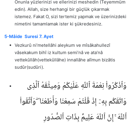
Onunla yüzlerinizi ve ellerinizi meshedin (Teyemmüm
edin). Allah, size herhangi bir güçlük çıkarmak
istemez. Fakat O, sizi tertemiz yapmak ve üzerinizdeki
nimetini tamamlamak ister ki şükredesiniz.
5-Mâide Suresi 7. Ayet
Vezkurû ni’metellâhi aleykum ve mîsâkahullezî
vâsekakum bihî iz kultum semi’nâ ve ata’nâ
vettekûllâh(vettekûllâhe) innallâhe alîmun bizâtis
sudûr(sudûri).
وَٱذْكُرُوا۟ نِعْمَةَ ٱللَّهِ عَلَيْكُمْ وَمِيثَٰقَهُ ٱلَّذِى
وَاثَقَكُم بِهِۦٓ إِذْ قُلْتُمْ سَمِعْنَا وَأَطَعْنَا ۖ وَٱتَّقُوا۟
ٱللَّهَ ۚ إِنَّ ٱللَّهَ عَلِيمٌۢ بِذَاتِ ٱلصُّدُورِ