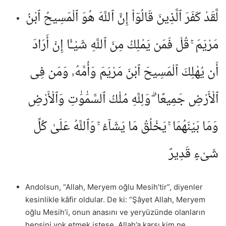
لَّقَدْ كَفَرَ ٱلَّذِينَ قَالُوٓا۟ إِنَّ ٱللَّهَ هُوَ ٱلْمَسِيحُ ٱبْنُ
مَرْيَمَ ۚ قُلْ فَمَن يَمْلِكُ مِنَ ٱللَّهِ شَيْـًٔا إِنْ أَرَادَ
أَن يُهْلِكَ ٱلْمَسِيحَ ٱبْنَ مَرْيَمَ وَأُمَّهُۥ وَمَن فِى
ٱلْأَرْضِ جَمِيعًا ۗ وَلِلَّهِ مُلْكُ ٱلسَّمَٰوَٰتِ وَٱلْأَرْضِ
وَمَا بَيْنَهُمَا ۚ يَخْلُقُ مَا يَشَآءُ ۚ وَٱللَّهُ عَلَىٰ كُلِّ
شَىْءٍ قَدِيرٌ
Andolsun, “Allah, Meryem oğlu Mesih’tir”, diyenler
kesinlikle kâfir oldular. De ki: “Şâyet Allah, Meryem
oğlu Mesih’i, onun anasını ve yeryüzünde olanların
hepsini yok etmek istese, Allah’a karşı kim ne