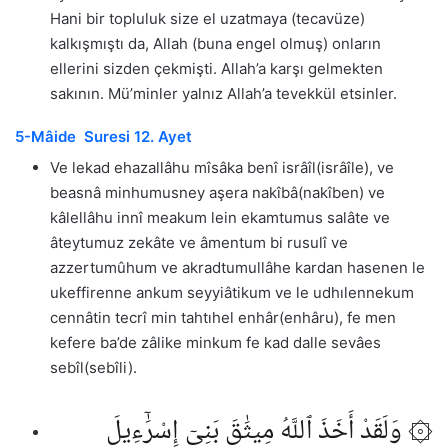
Hani bir topluluk size el uzatmaya (tecavüze)
kalkışmıştı da, Allah (buna engel olmuş) onların
ellerini sizden çekmişti. Allah’a karşı gelmekten
sakının. Mü’minler yalnız Allah’a tevekkül etsinler.
5-Mâide Suresi 12. Ayet
Ve lekad ehazallâhu mîsâka benî isrâîl(isrâîle), ve
beasnâ minhumusney aşera nakîbâ(nakîben) ve
kâlellâhu innî meakum lein ekamtumus salâte ve
âteytumuz zekâte ve âmentum bi rusulî ve
azzertumûhum ve akradtumullâhe kardan hasenen le
ukeffirenne ankum seyyiâtikum ve le udhılennekum
cennâtin tecrî min tahtıhel enhâr(enhâru), fe men
kefere ba’de zâlike minkum fe kad dalle sevâes
sebîl(sebîli).
۞ وَلَقَدْ أَخَذَ ٱللَّهُ مِيثَٰقَ بَنِىٓ إِسْرَٰٓءِيلَ