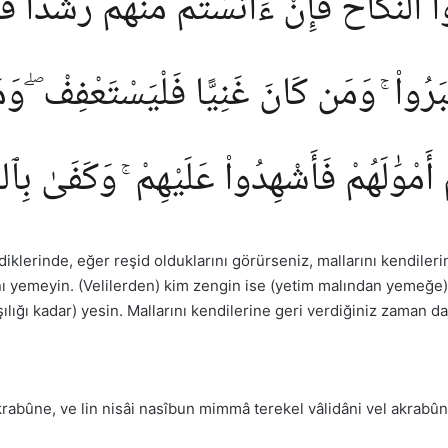
وا۟ ٱلنِّكَاحَ فَإِنْ ءَانَسْتُم مِّنْهُمْ رُشْدًا فَٱدْف
ْبَرُوا۟ ۚ وَمَن كَانَ غَنِيًّا فَلْيَسْتَعْفِفْ ۖ وَ
ْ أَمْوَٰلَهُمْ فَأَشْهِدُوا۟ عَلَيْهِمْ ۚ وَكَفَىٰ بِٱل
klerinde, eğer reşid olduklarını görürseniz, mallarını kendilerin
nı yemeyin. (Velilerden) kim zengin ise (yetim malından yemeğe) 
ılığı kadar) yesin. Mallarını kendilerine geri verdiğiniz zaman 
 akrabûne, ve lin nisâi nasîbun mimmâ terekel vâlidâni vel akra