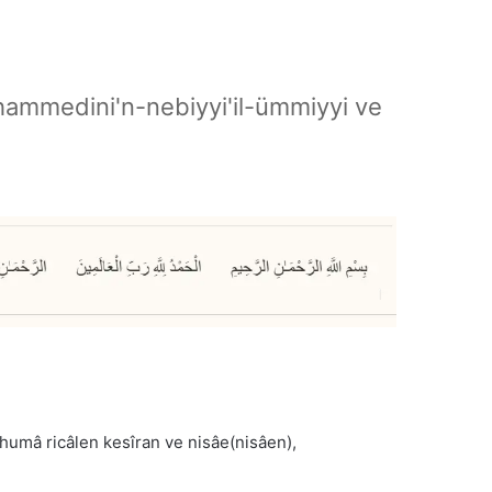
hammedini'n-nebiyyi'il-ümmiyyi ve
umâ ricâlen kesîran ve nisâe(nisâen),