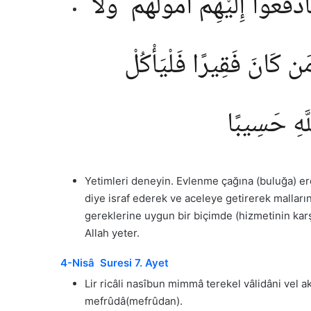
َعُوٓا۟ إِلَيْهِمْ أَمْوَٰلَهُمْ ۖ وَلَا
مَن كَانَ فَقِيرًا فَلْيَأْكُلْ
لَّهِ حَسِيبًا
Yetimleri deneyin. Evlenme çağına (buluğa) erdi
diye israf ederek ve aceleye getirerek malları
gereklerine uygun bir biçimde (hizmetinin karş
Allah yeter.
4-Nisâ Suresi 7. Ayet
Lir ricâli nasîbun mimmâ terekel vâlidâni vel
mefrûdâ(mefrûdan).