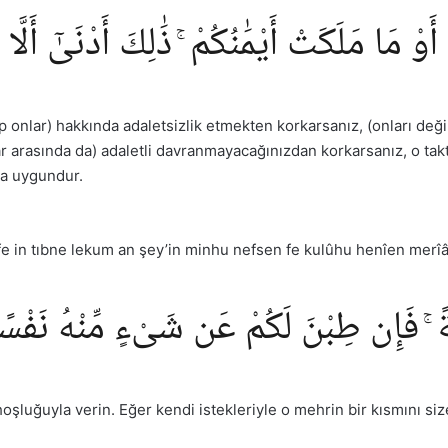
َوْ مَا مَلَكَتْ أَيْمَٰنُكُمْ ۚ ذَٰلِكَ أَدْنَىٰٓ أَلَّا 
ip onlar) hakkında adaletsizlik etmekten korkarsanız, (onları değil
r arasında da) adaletli davranmayacağınızdan korkarsanız, o takt
ha uygundur.
 fe in tıbne lekum an şey’in minhu nefsen fe kulûhu henîen merî
ةً ۚ فَإِن طِبْنَ لَكُمْ عَن شَىْءٍ مِّنْهُ نَفْسًا فَك
oşluğuyla verin. Eğer kendi istekleriyle o mehrin bir kısmını size