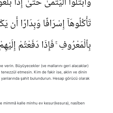
وَٱبْتَلُوا۟ ٱلْيَتَٰمَىٰ حَتَّىٰٓ إِذَا بَلَغُ
تَأْكُلُوهَآ إِسْرَافًا وَبِدَارًا أَن يَك
بِٱلْمَعْرُوفِ ۚ فَإِذَا دَفَعْتُمْ إِلَيْهِم
e verin. Büyüyecekler (ve mallarını geri alacaklar)
tenezzül etmesin. Kim de fakir ise, aklın ve dinin
da yanlarında şahit bulundurun. Hesap görücü olarak
bûne mimmâ kalle minhu ev kesur(kesura), nasîben