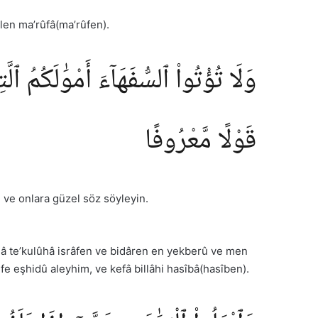
en ma’rûfâ(ma’rûfen).
وَلَا تُؤْتُوا۟ ٱلسُّفَهَآءَ أَمْوَٰلَكُمُ 
قَوْلًا مَّعْرُوفًا
in ve onlara güzel söz söyleyin.
â te’kulûhâ isrâfen ve bidâren en yekberû ve men
 fe eşhidû aleyhim, ve kefâ billâhi hasîbâ(hasîben).