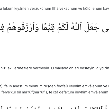
âhu lekum kıyâmen verzukûhum fîhâ veksûhum ve kûlû lehum kavl
ٱلَّتِى جَعَلَ ٱللَّهُ لَكُمْ قِيَٰمًا وَٱرْزُقُوهُمْ
rınızı aklı ermezlere vermeyin. O mallarla onları besleyin, giydir
ha), fe in ânestum minhum ruşden fedfeû ileyhim emvâlehum ve l
 felye’kul bil ma’rûf(ma’rûfi), fe izâ defa’tum ileyhim emvâlehum