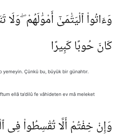
وَءَاتُوا۟ ٱلْيَتَٰمَىٰٓ أَمْوَٰلَهُمْ ۖ وَلَا تَت
كَانَ حُوبًا كَبِيرًا
tıp yemeyin. Çünkü bu, büyük bir günahtır.
ıftum ellâ ta’dilû fe vâhideten ev mâ meleket
وَإِنْ خِفْتُمْ أَلَّا تُقْسِطُوا۟ فِى ٱل ۖ