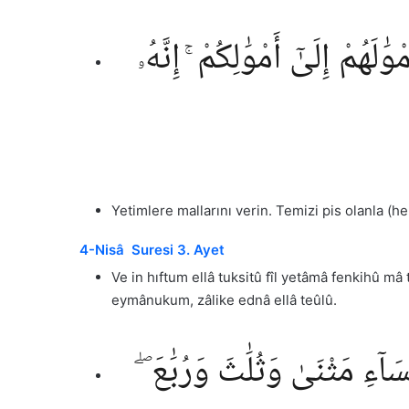
َٰلَهُمْ إِلَىٰٓ أَمْوَٰلِكُمْ ۚ إِنَّهُۥ
Yetimlere mallarını verin. Temizi pis olanla (h
4-Nisâ Suresi 3. Ayet
Ve in hıftum ellâ tuksitû fîl yetâmâ fenkihû mâ
eymânukum, zâlike ednâ ellâ teûlû.
آءِ مَثْنَىٰ وَثُلَٰثَ وَرُبَٰعَ