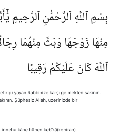
بِسْمِ ٱللَّهِ ٱلرَّحْمَٰنِ ٱلرَّحِيمِ يَٰٓأ
مِنْهَا زَوْجَهَا وَبَثَّ مِنْهُمَا رِجَالًا 
ٱللَّهَ كَانَ عَلَيْكُمْ رَقِيبًا
getirip) yayan Rabbinize karşı gelmekten sakının.
kının. Şüphesiz Allah, üzerinizde bir
m innehu kâne hûben kebîrâ(kebîran).