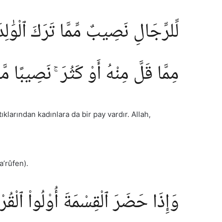
لِّلرِّجَالِ نَصِيبٌ مِّمَّا تَرَكَ ٱلْوَٰلِد
مِمَّا قَلَّ مِنْهُ أَوْ كَثُرَ ۚ نَصِيبًا م
ıklarından kadınlara da bir pay vardır. Allah,
’rûfen).
وَإِذَا حَضَرَ ٱلْقِسْمَةَ أُو۟لُوا۟ ٱلْقُرْ