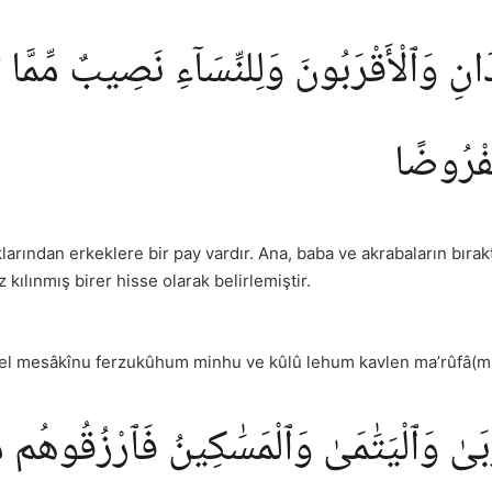
َانِ وَٱلْأَقْرَبُونَ وَلِلنِّسَآءِ نَصِيبٌ مِّمَّا تَ
َّفْرُوضًا
larından erkeklere bir pay vardır. Ana, baba ve akrabaların bırakt
kılınmış birer hisse olarak belirlemiştir.
 vel mesâkînu ferzukûhum minhu ve kûlû lehum kavlen ma’rûfâ(ma
بَىٰ وَٱلْيَتَٰمَىٰ وَٱلْمَسَٰكِينُ فَٱرْزُقُوهُم مِّ