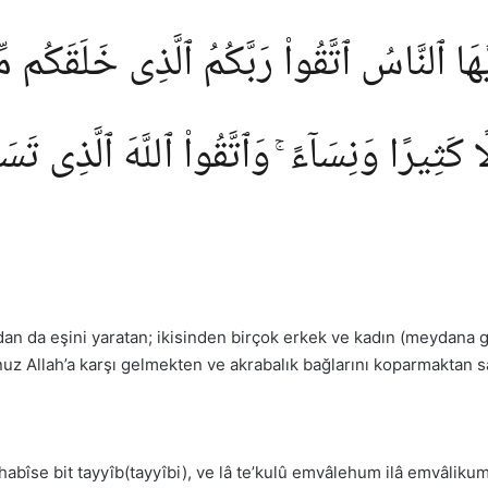
َيُّهَا ٱلنَّاسُ ٱتَّقُوا۟ رَبَّكُمُ ٱلَّذِى خَلَقَكُ
كَثِيرًا وَنِسَآءً ۚ وَٱتَّقُوا۟ ٱللَّهَ ٱلَّذِى تَسَا
ondan da eşini yaratan; ikisinden birçok erkek ve kadın (meydana 
uz Allah’a karşı gelmekten ve akrabalık bağlarını koparmaktan sa
abîse bit tayyîb(tayyîbi), ve lâ te’kulû emvâlehum ilâ emvâliku