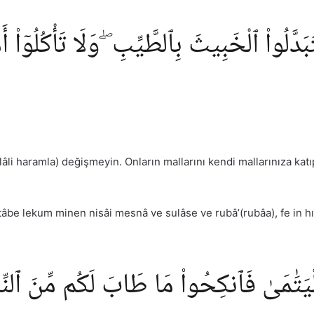
َبَدَّلُوا۟ ٱلْخَبِيثَ بِٱلطَّيِّبِ ۖ وَلَا تَأْكُلُوٓا۟ أَمْو
elâli haramla) değişmeyin. Onların mallarını kendi mallarınıza ka
 tâbe lekum minen nisâi mesnâ ve sulâse ve rubâ’(rubâa), fe in h
ْيَتَٰمَىٰ فَٱنكِحُوا۟ مَا طَابَ لَكُم مِّنَ ٱلنِّسَ