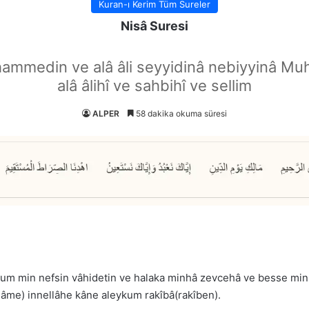
Kuran-ı Kerim Tüm Sureler
Nisâ Suresi
hammedin ve alâ âli seyyidinâ nebiyyinâ Mu
alâ âlihî ve sahbihî ve sellim
ALPER
58 dakika okuma süresi
m min nefsin vâhidetin ve halaka minhâ zevcehâ ve besse minh
rhâme) innellâhe kâne aleykum rakîbâ(rakîben).