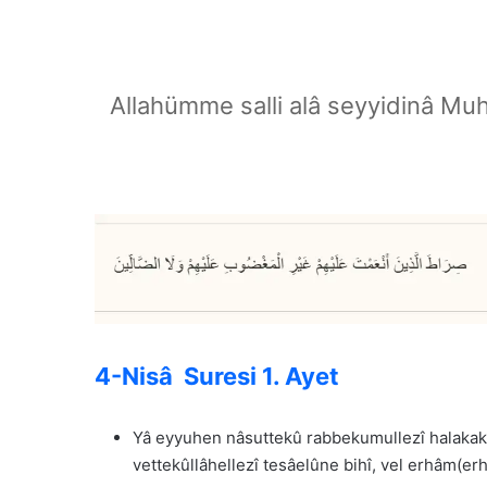
Allahümme salli alâ seyyidinâ Mu
4-Nisâ Suresi 1. Ayet
Yâ eyyuhen nâsuttekû rabbekumullezî halakaku
vettekûllâhellezî tesâelûne bihî, vel erhâm(e