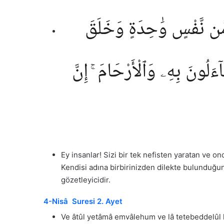
م مِّن نَّفْسٍ وَٰحِدَةٍ وَخَلَقَ
ٓءَلُونَ بِهِۦ وَٱلْأَرْحَامَ ۚ إِنَّ
Ey insanlar! Sizi bir tek nefisten yaratan ve 
Kendisi adına birbirinizden dilekte bulunduğun
gözetleyicidir.
4-Nisâ Suresi 2. Ayet
Ve âtûl yetâmâ emvâlehum ve lâ tetebeddelûl h