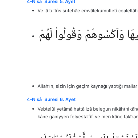
4-Nisâ Suresi 5. Ayet
Ve lâ tu’tûs sufehâe emvâlekumulletî cealell
 فِيهَا وَٱكْسُوهُمْ وَقُولُوا۟ لَهُمْ
Allah’ın, sizin için geçim kaynağı yaptığı malla
4-Nisâ Suresi 6. Ayet
Vebtelûl yetâmâ hattâ izâ belegun nikâh(nikâ
kâne ganiyyen felyesta’fif, ve men kâne fakîran