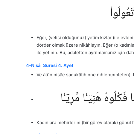
تَعُولُوا۟
Eğer, (velisi olduğunuz) yetim kızlar (ile evlen
dörder olmak üzere nikâhlayın. Eğer (o kadınla
ile yetinin. Bu, adaletten ayrılmamanız için da
4-Nisâ Suresi 4. Ayet
Ve âtûn nisâe sadukâtihinne nıhleh(nıhleten),
ُلُوهُ هَنِيٓـًٔا مَّرِيٓـًٔا
Kadınlara mehirlerini (bir görev olarak) gönül h