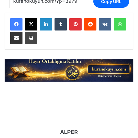
Copy URL
LinkedIn
Tumblr
Pinterest
Reddit
VKontakte
Whats
E-Posta ile paylaş
Yazdır
ALPER