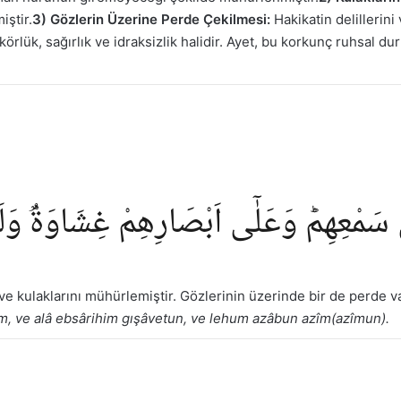
iştir.
3) Gözlerin Üzerine Perde Çekilmesi:
Hakikatin delillerini
örlük, sağırlık ve idraksizlik halidir. Ayet, bu korkunç ruhsal d
 سَمْعِهِمْؕ وَعَلٰٓى اَبْصَارِهِمْ غِشَاوَةٌۘ و
 ve kulaklarını mühürlemiştir. Gözlerinin üzerinde bir de perde va
im, ve alâ ebsârihim gışâvetun, ve lehum azâbun azîm(azîmun).