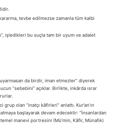
idir.
ir kararma, tevbe edilmezse zamanla tüm kalbi
”, işledikleri bu suçla tam bir uyum ve adalet
a uyarmasan da birdir, iman etmezler” diyerek
ucun “sebebini” açıklar. Birlikte, inkârda ısrar
rurlar.
i grup olan “inatçı kâfirleri” anlattı. Kur’an’ın
anlatmaya başlayarak devam edecektir: “İnsanlardan
üç temel manevi portresini (Mü’min, Kâfir, Münafık)