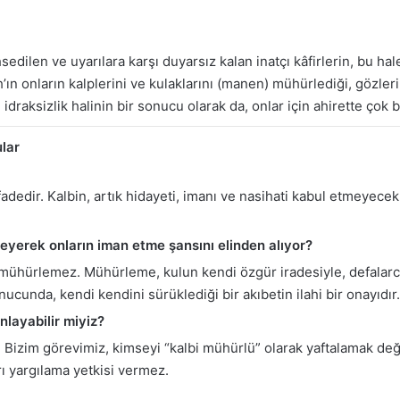
dilen ve uyarılara karşı duyarsız kalan inatçı kâfirlerin, bu hale 
h’ın onların kalplerini ve kulaklarını (manen) mühürlediği, gözler
e idraksizlik halinin bir sonucu olarak da, onlar için ahirette çok
ular
adedir. Kalbin, artık hidayeti, imanı ve nasihati kabul etmeyece
rleyerek onların iman etme şansını elinden alıyor?
ni mühürlemez. Mühürleme, kulun kendi özgür iradesiyle, defalarca
unda, kendi kendini sürüklediği bir akıbetin ilahi bir onayıdır. 
nlayabilir miyiz?
r. Bizim görevimiz, kimseyi “kalbi mühürlü” olarak yaftalamak değ
rı yargılama yetkisi vermez.