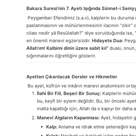
Bakara Suresi’nin 7. Ayeti Işığında Sünnet-i Seniy
Peygamber Efendimiz (s.a.v), kalplerin bu duruma 
paslanmasının ve mühürlenmesinin ilacının “zikir”
cilası nedir yâ Resûlallah?” diye sorulduğunda ise,
en önemli manevi egzersizdir.
Hidayete Dua:
Peyga
Allah’ım! Kalbimi dinin üzere sabit kıl”
duası, onun,
sığınmalarını öğrettiğini gösterir.
Ayetten Çıkarılacak Dersler ve Hikmetler
Bu ayet, küfrün ve inkârın manevi anatomisini orta
İlahi Bir Fiil, Beşeri Bir Sonuç:
Kalplerin mühürl
bu, keyfi bir eylem değildir. Bu, bir önceki aye
inatla kapattığı için, Allah da o kapıyı bir dah
Manevi Algıların Kapanması:
Ayet, hidayetin gi
Kalp:
Anlama ve idrak etme yeteneğini ka
Kulak:
Nasihati ve hakikati işitip ondan f