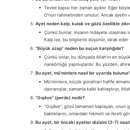
Tevbe kapısı her zaman açıktır. Eğer böyle b
O’nun rahmetinden umulur. Ancak ayetin v
Ayet neden kalp, kulak ve gözü özellikle zikr
Çünkü bunlar, insanın hidayete ulaşması için 
Kalp ise, bu bilgilerle düşünür, idrak ede
“Büyük azap” neden bu suçun karşılığıdır?
Çünkü onlar, bu dünyada Allah’ın en büyük 
nankörlüğü yapmışlardır. Bu yüzden, ahire
Bu ayet, mü’minlere nasıl bir uyarıda bulunur
Mü’minlere, küçük günahları hafife almamala
davranışlar, zamanla kalbi katılaştırıp, A
“Gışâve” (perde) nedir?
“Gışâve”, gözü tamamen kaplayan, onun görm
baktıklarını, onlardaki hikmeti ve ibreti gö
Bu ayet, bir önceki ayetler dizisini (2-7) nasıl