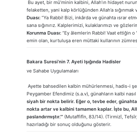
Bu ayet, bir mü’minin kalbini, Allah’ın hidayet n
felaketten, yani kalp körlüğünden Allah’a sığınmak 
Duası:
“Ya Rabbi! Bizi, inkârda ve günahta ısrar et
sana sığınırız. Kalplerimizi, kulaklarımızı ve gözler
Korunma Duası:
“Ey âlemlerin Rabbi! Vaat ettiğin o
emin olan, kurtuluşa eren müttaki kullarının zümres
Bakara Suresi’nin 7. Ayeti Işığında Hadisler
ve Sahabe Uygulamaları
Ayette bahsedilen kalbin mühürlenmesi, hadis-i şerif
Peygamber Efendimiz (s.a.v), günahların kalbi nasıl
siyah bir nokta belirir. Eğer o, tevbe eder, günah
nokta artar ve kalbini tamamen kaplar. İşte bu, Alla
paslandırmıştır.'”
(Mutaffifîn, 83/14). (Tirmizî, Tefs
hazırladığı bir sonuç olduğunu gösterir.