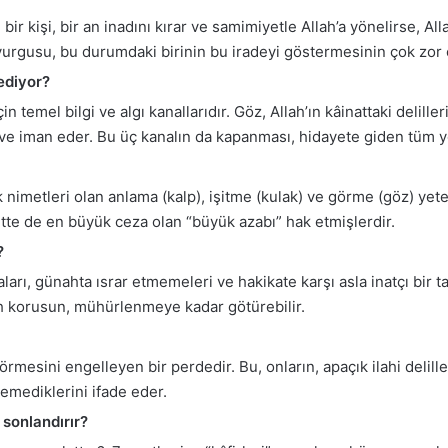
ir kişi, bir an inadını kırar ve samimiyetle Allah’a yönelirse, Al
urgusu, bu durumdaki birinin bu iradeyi göstermesinin çok zor
ediyor?
temel bilgi ve algı kanallarıdır. Göz, Allah’ın kâinattaki delillerin
r ve iman eder. Bu üç kanalın da kapanması, hidayete giden tüm 
nimetleri olan anlama (kalp), işitme (kulak) ve görme (göz) yet
tte de en büyük ceza olan “büyük azabı” hak etmişlerdir.
?
rı, günahta ısrar etmemeleri ve hakikate karşı asla inatçı bir ta
llah korusun, mühürlenmeye kadar götürebilir.
esini engelleyen bir perdedir. Bu, onların, apaçık ilahi delille
remediklerini ifade eder.
 sonlandırır?