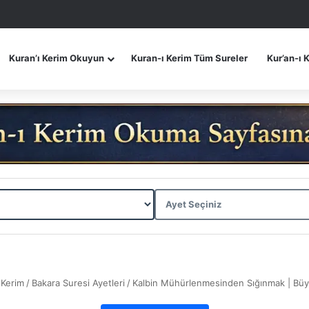
Kuran’ı Kerim Okuyun
Kuran-ı Kerim Tüm Sureler
Kur’an-ı 
 Kerim
/
Bakara Suresi Ayetleri
/
Kalbin Mühürlenmesinden Sığınmak | Bü