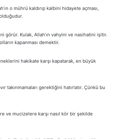
lah’ın o mührü kaldırıp kalbini hidayete açması,
 olduğudur.
i görür. Kulak, Allah’ın vahyini ve nasihatini işitir.
yolların kapanması demektir.
eneklerini hakikate karşı kapatarak, en büyük
vır takınmamaları gerektiğini hatırlatır. Çünkü bu
re ve mucizelere karşı nasıl kör bir şekilde