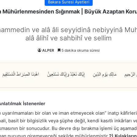
Bakara Suresi Ayetleri
n Mühürlenmesinden Sığınmak | Büyük Azaptan Ko
hammedin ve alâ âli seyyidinâ nebiyyinâ Mu
alâ âlihî ve sahbihî ve sellim
ALPER
5 dakika okuma süresi
Anlatılmak İstenenler
ile uyarılmamaları bir olan ve iman etmeyecek olan” inatçı kâfirle
 hali, basit bir bilgisizlik veya şüphe değil, kendi kasıtlı inkârlar
kmasının bir sonucudur. Bu devre dışı bırakma işlemi üç aşamada 
 iman nurunun giremeyeceği şekilde mühürlenmiştir.
2) Kulakları