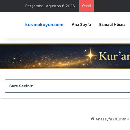
Perşembe, Ağustos 6 2026
Öneri
kuranokuyun.com
Ana Sayfa
Esmaül Hüsna
Sure
Ayet
Seçiniz
Seçiniz
Anasayfa
/
Kur'an-ı