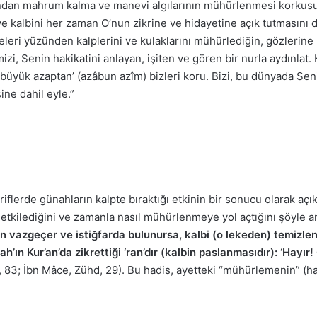
urundan mahrum kalma ve manevi algılarının mühürlenmesi korkusu
ve kalbini her zaman O’nun zikrine ve hidayetine açık tutmasını d
meleri yüzünden kalplerini ve kulaklarını mühürlediğin, gözler
imizi, Senin hakikatini anlayan, işiten ve gören bir nurla aydınlat
 ‘büyük azaptan’ (azâbun azîm) bizleri koru. Bizi, bu dünyada Sen
ine dahil eyle.”
lerde günahların kalpte bıraktığı etkinin bir sonucu olarak açık
 etkilediğini ve zamanla nasıl mühürlenmeye yol açtığını şöyle an
tan vazgeçer ve istiğfarda bulunursa, kalbi (o lekeden) temizle
h’ın Kur’an’da zikrettiği ‘ran’dır (kalbin paslanmasıdır): ‘Hayır!
îr, 83; İbn Mâce, Zühd, 29). Bu hadis, ayetteki “mühürlemenin” (h