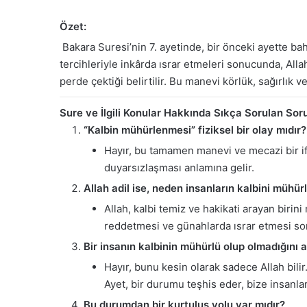
Özet:
Bakara Suresi’nin 7. ayetinde, bir önceki ayette bahse
tercihleriyle inkârda ısrar etmeleri sonucunda, Alla
perde çektiği belirtilir. Bu manevi körlük, sağırlık v
Sure ve İlgili Konular Hakkında Sıkça Sorulan Sor
“Kalbin mühürlenmesi” fiziksel bir olay mıdır?
Hayır, bu tamamen manevi ve mecazi bir if
duyarsızlaşması anlamına gelir.
Allah adil ise, neden insanların kalbini mühü
Allah, kalbi temiz ve hakikati arayan biri
reddetmesi ve günahlarda ısrar etmesi sonuc
Bir insanın kalbinin mühürlü olup olmadığını a
Hayır, bunu kesin olarak sadece Allah bili
Ayet, bir durumu teşhis eder, bize insanla
Bu durumdan bir kurtuluş yolu var mıdır?