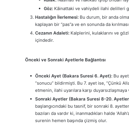
Göz:
Kâinattaki ve vahiydeli ilahi delilleri
Hastalığın İlerlemesi:
Bu durum, bir anda olmaz
kaplayan bir “pas”a ve en sonunda da kırılmas
Cezanın Adaleti:
Kalplerini, kulaklarını ve göz
içindedir.
Önceki ve Sonraki Ayetlerle Bağlantısı
Önceki Ayet (Bakara Suresi 6. Ayet):
Bu ayet,
“sonucu” bildirmişti. Bu 7. ayet ise, “Çünkü All
etmenin, ilahi uyarılara karşı duyarsızlaşmaya
Sonraki Ayetler (Bakara Suresi 8-20. Ayetler
başlangıcındaki bu tasnif, bir sonraki 8. ayet
bazıları da vardır ki, inanmadıkları halde ‘Alla
surenin hemen başında çizmiş olur.