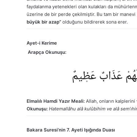
faydalanma yetenekleri olan kulakları da mühürlenm
üzerine de bir perde çekilmiştir. Bu tam bir manevi k
büyük bir azap”
olduğunu bildirerek sona erer.
Ayet-i Kerime
Arapça Okunuşu:
َلَهُمْ عَذَابٌ عَظ۪يمٌ
Elmalılı Hamdi Yazır Meali:
Allah, onların kalplerini
Okunuşu:
Hatemallâhu alâ kulûbihim ve alâ sem’ıh
Bakara Suresi’nin 7. Ayeti Işığında Duası