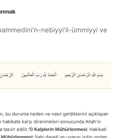
runmak
hammedini'n-nebiyyi'il-ümmiyyi ve
rin, bu duruma neden ve nasıl geldiklerini açıklayan
ı ve hakikate karşı direnmeleri sonucunda Allah’ın
tasvir edilir:
1) Kalplerin Mühürlenmesi:
Hakikati
n Mühürlenmesi:
İlahi daveti ve uyarıyı işitip ondan