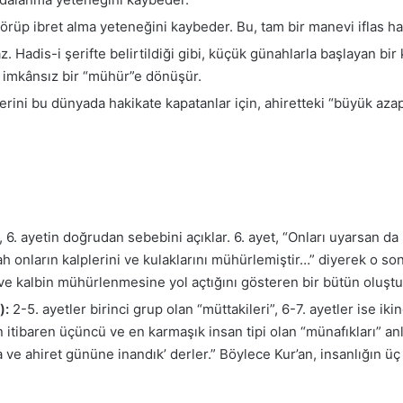
 görüp ibret alma yeteneğini kaybeder. Bu, tam bir manevi iflas hal
. Hadis-i şerifte belirtildiği gibi, küçük günahlarla başlayan b
ı imkânsız bir “mühür”e dönüşür.
lerini bu dünyada hakikate kapatanlar için, ahiretteki “büyük azap
 6. ayetin doğrudan sebebini açıklar. 6. ayet, “Onları uyarsan d
ah onların kalplerini ve kulaklarını mühürlemiştir…” diyerek o son
 ve kalbin mühürlenmesine yol açtığını gösteren bir bütün oluştu
):
2-5. ayetler birinci grup olan “müttakileri”, 6-7. ayetler ise ikinc
ten itibaren üçüncü ve en karmaşık insan tipi olan “münafıkları” 
h’a ve ahiret gününe inandık’ derler.” Böylece Kur’an, insanlığın 