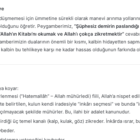
ye
düşmemesi için ümmetine sürekli olarak manevi arınma yollarını
 olduğunu öğretir. Peygamberimiz,
“Şüphesiz demirin paslandığı 
“Allah’ın Kitabı’nı okumak ve Allah’ı çokça zikretmektir”
cevabın
mberimizin dualarının önemli bir kısmı, kalbin hidayetten sapm
 kalbin bu tehlikeye karşı ne kadar hassas olduğunun farkında 
ya koyar:
enmesi (“Hatemallâh” – Allah mühürledi) fiili, Allah’a nispet edi
tte belirtilen, kulun kendi iradesiyle “inkârı seçmesi” ve bunda “
a açılmayacak şekilde mühürler. Bu, ilahi bir adalet kanunudur.
rdiği üç temel kanalı (kalp, kulak, göz) zikreder. İnkârda ısrar, bu
ybeder.
aydalanma yeteneğini kaybeder.