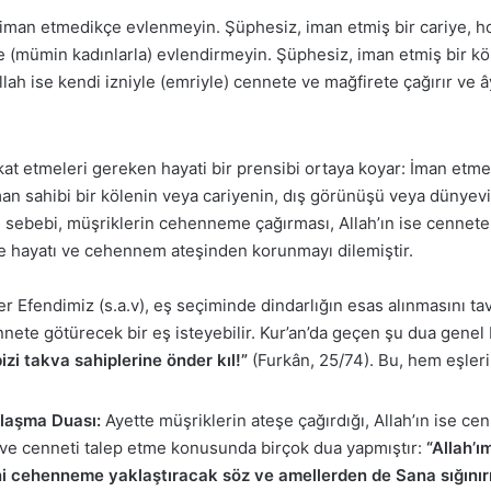
ar iman etmedikçe evlenmeyin. Şüphesiz, iman etmiş bir cariye, 
çe (mümin kadınlarla) evlendirmeyin. Şüphesiz, iman etmiş bir k
llah ise kendi izniyle (emriyle) cennete ve mağfirete çağırır ve ây
kat etmeleri gereken hayati bir prensibi ortaya koyar: İman et
man sahibi bir kölenin veya cariyenin, dış görünüşü veya dünyev
l sebebi, müşriklerin cehenneme çağırması, Allah’ın ise cennet
aile hayatı ve cehennem ateşinden korunmayı dilemiştir.
Efendimiz (s.a.v), eş seçiminde dindarlığın esas alınmasını tav
nnete götürecek bir eş isteyebilir. Kur’an’da geçen şu dua genel 
izi takva sahiplerine önder kıl!”
(Furkân, 25/74). Bu, hem eşleri
laşma Duası:
Ayette müşriklerin ateşe çağırdığı, Allah’ın ise cenn
e cenneti talep etme konusunda birçok dua yapmıştır:
“Allah’
i cehenneme yaklaştıracak söz ve amellerden de Sana sığınır