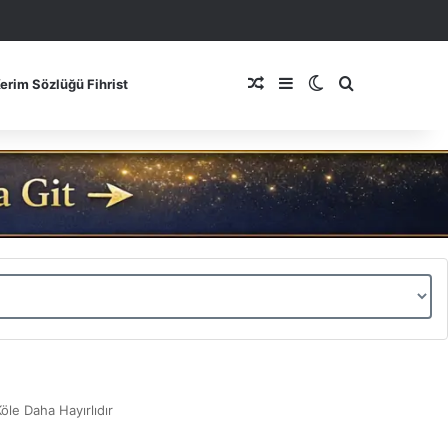
Rastgele Makale
Kenar Bölmesi
Dış görünümü de
Arama yap ..
Kerim Sözlüğü Fihrist
öle Daha Hayırlıdır