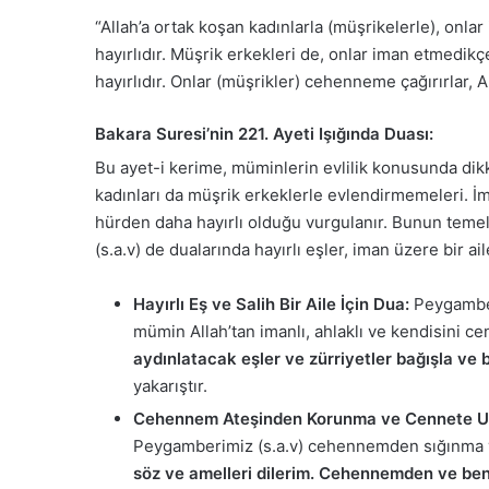
“Allah’a ortak koşan kadınlarla (müşrikelerle), onl
hayırlıdır. Müşrik erkekleri de, onlar iman etmedik
hayırlıdır. Onlar (müşrikler) cehenneme çağırırlar, A
Bakara Suresi’nin 221. Ayeti Işığında Duası:
Bu ayet-i kerime, müminlerin evlilik konusunda dik
kadınları da müşrik erkeklerle evlendirmemeleri. İ
hürden daha hayırlı olduğu vurgulanır. Bunun teme
(s.a.v) de dualarında hayırlı eşler, iman üzere bir 
Hayırlı Eş ve Salih Bir Aile İçin Dua:
Peygamber 
mümin Allah’tan imanlı, ahlaklı ve kendisini ce
aydınlatacak eşler ve zürriyetler bağışla ve b
yakarıştır.
Cehennem Ateşinden Korunma ve Cennete U
Peygamberimiz (s.a.v) cehennemden sığınma v
söz ve amelleri dilerim. Cehennemden ve ben