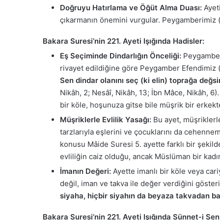
Doğruyu Hatırlama ve Öğüt Alma Duası:
Ayeti
çıkarmanın önemini vurgular. Peygamberimiz (s.a
Bakara Suresi’nin 221. Ayeti Işığında Hadisler:
Eş Seçiminde Dindarlığın Önceliği:
Peygamber E
rivayet edildiğine göre Peygamber Efendimiz 
Sen dindar olanını seç (ki elin) toprağa değs
Nikâh, 2; Nesâî, Nikâh, 13; İbn Mâce, Nikâh, 6)
bir köle, hoşunuza gitse bile müşrik bir erkek
Müşriklerle Evlilik Yasağı:
Bu ayet, müşriklerle
tarzlarıyla eşlerini ve çocuklarını da cehenneme
konusu Mâide Suresi 5. ayette farklı bir şekilde
evliliğin caiz olduğu, ancak Müslüman bir kadı
İmanın Değeri:
Ayette imanlı bir köle veya cari
değil, iman ve takva ile değer verdiğini göste
siyaha, hiçbir siyahın da beyaza takvadan ba
Bakara Suresi’nin 221. Ayeti Işığında Sünnet-i Sen