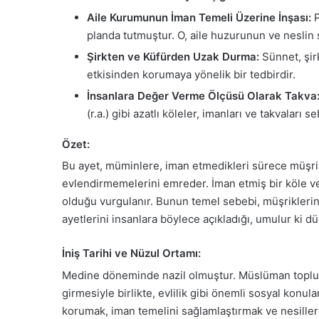
Aile Kurumunun İman Temeli Üzerine İnşası:
P
planda tutmuştur. O, aile huzurunun ve neslin
Şirkten ve Küfürden Uzak Durma:
Sünnet, şirk
etkisinden korumaya yönelik bir tedbirdir.
İnsanlara Değer Verme Ölçüsü Olarak Takva
(r.a.) gibi azatlı köleler, imanları ve takvaları
Özet:
Bu ayet, müminlere, iman etmedikleri sürece müşrik
evlendirmemelerini emreder. İman etmiş bir köle ve
olduğu vurgulanır. Bunun temel sebebi, müşriklerin 
ayetlerini insanlara böylece açıkladığı, umulur ki d
İniş Tarihi ve Nüzul Ortamı:
Medine döneminde nazil olmuştur. Müslüman toplumun
girmesiyle birlikte, evlilik gibi önemli sosyal konu
korumak, iman temelini sağlamlaştırmak ve nesillerin