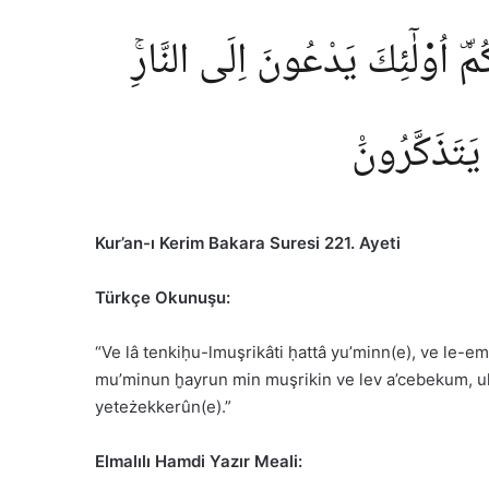
 اُو۬لٰٓئِكَ يَدْعُونَ اِلَى النَّارِۚ
 يَتَذَكَّرُونَ۟
Kur’an-ı Kerim Bakara Suresi 221. Ayeti
Türkçe Okunuşu:
“Ve lâ tenkiḥu-lmuşrikâti ḥattâ yu’minn(e), ve le-
mu’minun ḫayrun min muşrikin ve lev a’cebekum, ulâ-i
yeteżekkerûn(e).”
Elmalılı Hamdi Yazır Meali: