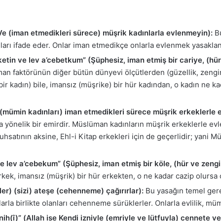
(Ve (iman etmedikleri sürece) müşrik kadınlarla evlenmeyin):
Bu
nları ifade eder. Onlar iman etmedikçe onlarla evlenmek yasaklan
in ve lev a’cebetkum” (Şüphesiz, iman etmiş bir cariye, (hür 
iman faktörünün diğer bütün dünyevi ölçütlerden (güzellik, zengi
ir kadın) bile, imansız (müşrike) bir hür kadından, o kadın ne ka
 (mümin kadınları) iman etmedikleri sürece müşrik erkeklerle 
 yönelik bir emirdir. Müslüman kadınların müşrik erkeklerle evl
uhsatının aksine, Ehl-i Kitap erkekleri için de geçerlidir; yani 
 lev a’cebekum” (Şüphesiz, iman etmiş bir köle, (hür ve zengi
rkek, imansız (müşrik) bir hür erkekten, o ne kadar cazip olursa o
ler) (sizi) ateşe (cehenneme) çağırırlar):
Bu yasağın temel gerek
la birlikte olanları cehenneme sürüklerler. Onlarla evlilik, mümi
nih(î)” (Allah ise Kendi izniyle (emriyle ve lütfuyla) cennete ve