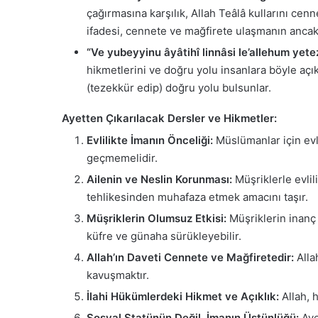
çağırmasına karşılık, Allah Teâlâ kullarını cen
ifadesi, cennete ve mağfirete ulaşmanın ancak
“Ve yubeyyinu âyâtihî linnâsi le’allehum yete
hikmetlerini ve doğru yolu insanlara böyle açık
(tezekkür edip) doğru yolu bulsunlar.
Ayetten Çıkarılacak Dersler ve Hikmetler:
Evlilikte İmanın Önceliği:
Müslümanlar için evli
geçmemelidir.
Ailenin ve Neslin Korunması:
Müşriklerle evlil
tehlikesinden muhafaza etmek amacını taşır.
Müşriklerin Olumsuz Etkisi:
Müşriklerin inanç v
küfre ve günaha sürükleyebilir.
Allah’ın Daveti Cennete ve Mağfiretedir:
Alla
kavuşmaktır.
İlahi Hükümlerdeki Hikmet ve Açıklık:
Allah, h
Sosyal Statünün Değil, İmanın Üstünlüğü:
Aye