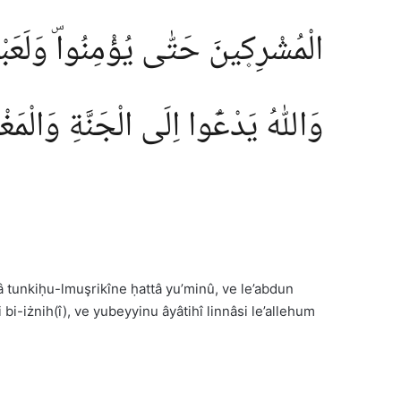
الْمُشْرِك۪ينَ حَتّٰى يُؤْمِنُواۜ وَلَعَبْد
وَاللّٰهُ يَدْعُٓوا اِلَى الْجَنَّةِ وَالْمَغْفِ
â tunkiḥu-lmuşrikîne ḥattâ yu’minû, ve le’abdun
bi-iżnih(î), ve yubeyyinu âyâtihî linnâsi le’allehum