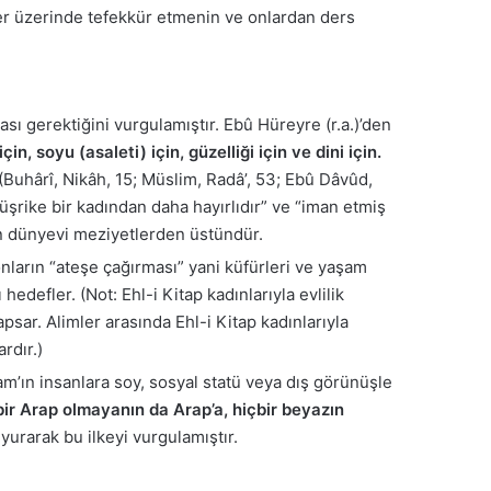
tler üzerinde tefekkür etmenin ve onlardan ders
ı gerektiğini vurgulamıştır. Ebû Hüreyre (r.a.)’den
çin, soyu (asaleti) için, güzelliği için ve dini için.
(Buhârî, Nikâh, 15; Müslim, Radâ’, 53; Ebû Dâvûd,
müşrike bir kadından daha hayırlıdır” ve “iman etmiş
tün dünyevi meziyetlerden üstündür.
nların “ateşe çağırması” yani küfürleri ve yaşam
edefler. (Not: Ehl-i Kitap kadınlarıyla evlilik
apsar. Alimler arasında Ehl-i Kitap kadınlarıyla
rdır.)
am’ın insanlara soy, sosyal statü veya dış görünüşle
bir Arap olmayanın da Arap’a, hiçbir beyazın
rarak bu ilkeyi vurgulamıştır.