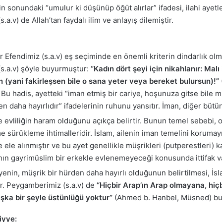
n sonundaki “umulur ki düşünüp öğüt alırlar” ifadesi, ilahi aye
.v) de Allah’tan faydalı ilim ve anlayış dilemiştir.
fendimiz (s.a.v) eş seçiminde en önemli kriterin dindarlık olmas
(s.a.v) şöyle buyurmuştur:
“Kadın dört şeyi için nikahlanır: Malı i
in (yani fakirleşsen bile o sana yeter veya bereket bulursun)!”
. Bu hadis, ayetteki “iman etmiş bir cariye, hoşunuza gitse bile 
ten daha hayırlıdır” ifadelerinin ruhunu yansıtır. İman, diğer bü
 evliliğin haram olduğunu açıkça belirtir. Bunun temel sebebi, o
 sürükleme ihtimalleridir. İslam, ailenin iman temelini korumayı h
 ele alınmıştır ve bu ayet genellikle müşrikleri (putperestleri) k
nın gayrimüslim bir erkekle evlenemeyeceği konusunda ittifak va
yenin, müşrik bir hürden daha hayırlı olduğunun belirtilmesi, İsl
rir. Peygamberimiz (s.a.v) de
“Hiçbir Arap’ın Arap olmayana, hiç
şka bir şeyle üstünlüğü yoktur”
(Ahmed b. Hanbel, Müsned) buyu
iyye: