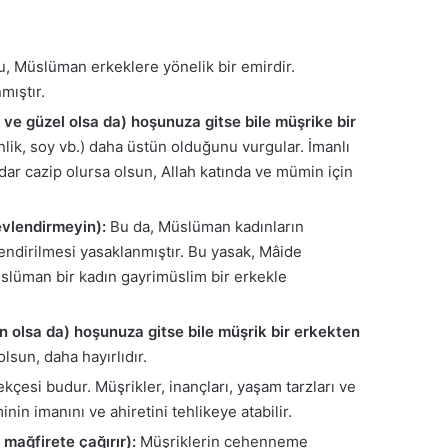
, Müslüman erkeklere yönelik bir emirdir.
mıştır.
ve güzel olsa da) hoşunuza gitse bile müşrike bir
nlik, soy vb.) daha üstün olduğunu vurgular. İmanlı
dar cazip olursa olsun, Allah katında ve mümin için
evlendirmeyin):
Bu da, Müslüman kadınların
endirilmesi yasaklanmıştır. Bu yasak, Mâide
Müslüman bir kadın gayrimüslim bir erkekle
n olsa da) hoşunuza gitse bile müşrik bir erkekten
lsun, daha hayırlıdır.
çesi budur. Müşrikler, inançları, yaşam tarzları ve
nin imanını ve ahiretini tehlikeye atabilir.
 mağfirete çağırır):
Müşriklerin cehenneme