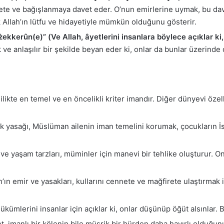
nete ve bağışlanmaya davet eder. O’nun emirlerine uymak, bu dave
 Allah’ın lütfu ve hidayetiyle mümkün olduğunu gösterir.
żekkerûn(e)” (Ve Allah, âyetlerini insanlara böylece açıklar ki,
 ve anlaşılır bir şekilde beyan eder ki, onlar da bunlar üzerinde
likte en temel ve en öncelikli kriter imandır. Diğer dünyevi özell
ik yasağı, Müslüman ailenin iman temelini korumak, çocukların İ
e yaşam tarzları, müminler için manevi bir tehlike oluşturur. Onlar
h’ın emir ve yasakları, kullarını cennete ve mağfirete ulaştırmak
ükümlerini insanlar için açıklar ki, onlar düşünüp öğüt alsınlar. 
t, imanlı bir kölenin bile müşrik bir hürden daha hayırlı olduğunu