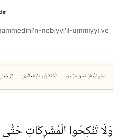
dır
hammedini'n-nebiyyi'il-ümmiyyi ve
وَلَا تَنْكِحُوا الْمُشْرِكَاتِ حَتّٰى يُؤ