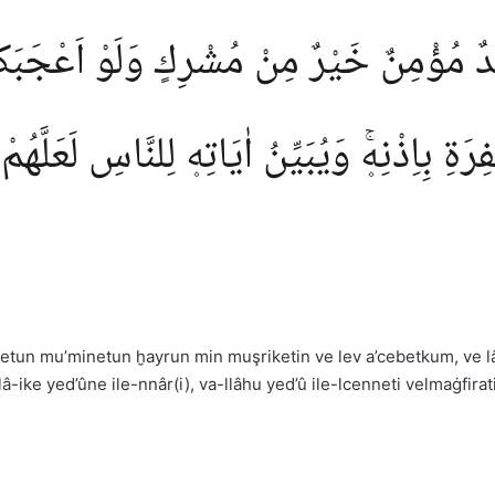
ٌ مُؤْمِنٌ خَيْرٌ مِنْ مُشْرِكٍ وَلَوْ اَعْجَبَكُمْۜ
رَةِ بِاِذْنِه۪ۚ وَيُبَيِّنُ اٰيَاتِه۪ لِلنَّاسِ لَعَلَّهُمْ
emetun mu’minetun ḫayrun min muşriketin ve lev a’cebetkum, ve l
ke yed’ûne ile-nnâr(i), va-llâhu yed’û ile-lcenneti velmaġfirati 