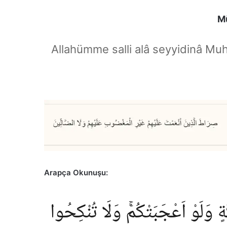
Mü
Allahümme salli alâ seyyidinâ Mu
Arapça Okunuşu:
 وَلَوْ اَعْجَبَتْكُمْۚ وَلَا تُنْكِحُوا