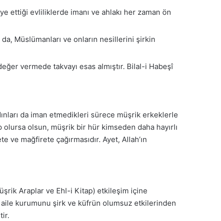
e ettiği evliliklerde imanı ve ahlakı her zaman ön
 da, Müslümanları ve onların nesillerini şirkin
değer vermede takvayı esas almıştır. Bilal-i Habeşî
ınları da iman etmedikleri sürece müşrik erkeklerle
olursa olsun, müşrik bir hür kimseden daha hayırlı
e ve mağfirete çağırmasıdır. Ayet, Allah’ın
rik Araplar ve Ehl-i Kitap) etkileşim içine
ın aile kurumunu şirk ve küfrün olumsuz etkilerinden
ir.