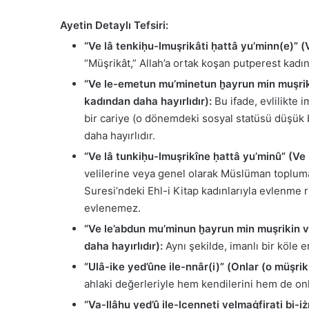
Ayetin Detaylı Tefsiri:
“Ve lâ tenkiḥu-lmuşrikâti ḥattâ yu’minn(e)” 
“Müşrikât,” Allah’a ortak koşan putperest kadı
“Ve le-emetun mu’minetun ḫayrun min muşriket
kadından daha hayırlıdır):
Bu ifade, evlilikte 
bir cariye (o dönemdeki sosyal statüsü düşük b
daha hayırlıdır.
“Ve lâ tunkiḥu-lmuşrikîne ḥattâ yu’minû” (Ve
velilerine veya genel olarak Müslüman topluma
Suresi’ndeki Ehl-i Kitap kadınlarıyla evlenme r
evlenemez.
“Ve le’abdun mu’minun ḫayrun min muşrikin ve
daha hayırlıdır):
Aynı şekilde, imanlı bir köle e
“Ulâ-ike yed’ûne ile-nnâr(i)” (Onlar (o müşrik
ahlaki değerleriyle hem kendilerini hem de onlar
“Va-llâhu yed’û ile-lcenneti velmaġfirati bi-iż