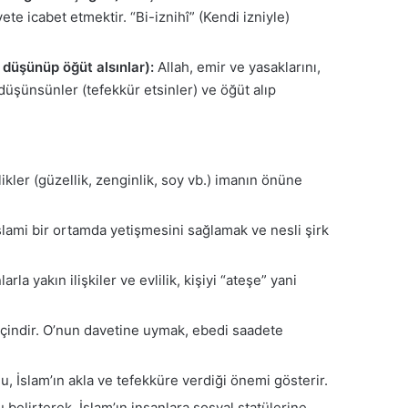
te icabet etmektir. “Bi-iznihî” (Kendi izniyle)
 düşünüp öğüt alsınlar):
Allah, emir ve yasaklarını,
 düşünsünler (tefekkür etsinler) ve öğüt alıp
ikler (güzellik, zenginlik, soy vb.) imanın önüne
slami bir ortamda yetişmesini sağlamak ve nesli şirk
la yakın ilişkiler ve evlilik, kişiyi “ateşe” yani
 içindir. O’nun davetine uymak, ebedi saadete
Bu, İslam’ın akla ve tefekküre verdiği önemi gösterir.
 belirterek, İslam’ın insanlara sosyal statülerine