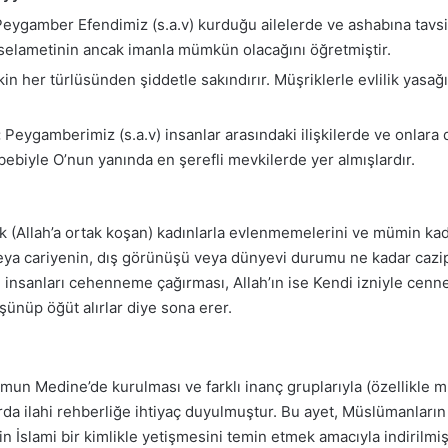
eygamber Efendimiz (s.a.v) kurduğu ailelerde ve ashabına tavsiy
 selametinin ancak imanla mümkün olacağını öğretmiştir.
in her türlüsünden şiddetle sakındırır. Müşriklerle evlilik yasağı
:
Peygamberimiz (s.a.v) insanlar arasındaki ilişkilerde ve onlara 
 sebebiyle O’nun yanında en şerefli mevkilerde yer almışlardır.
 (Allah’a ortak koşan) kadınlarla evlenmemelerini ve mümin kad
ya cariyenin, dış görünüşü veya dünyevi durumu ne kadar cazip 
insanları cehenneme çağırması, Allah’ın ise Kendi izniyle cennet
üşünüp öğüt alırlar diye sona erer.
 Medine’de kurulması ve farklı inanç gruplarıyla (özellikle müş
larda ilahi rehberliğe ihtiyaç duyulmuştur. Bu ayet, Müslümanlar
 İslami bir kimlikle yetişmesini temin etmek amacıyla indirilmişt