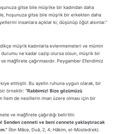
hoşunuza gitse bile müşrike bir kadından daha
öle, hoşunuza gitse bile müşrik bir erkekten daha
etlerini insanlara açıklar ki, düşünüp öğüt alsınlar.”
medikçe müşrik kadınlarla evlenmemeleri ve mümin
i durumu ne kadar cazip olursa olsun, müşrik bir
e ve mağfirete çağırmasıdır. Peygamber Efendimiz
siye etmiştir. Bu ayetin ruhuna uygun olarak, bir
bir örnektir:
“Rabbimiz! Bize gözümüzü
n hem de nesillerin iman üzere olması için bir
ete ve mağfirete çağırdığı belirtilir.
ım! Senden cenneti ve beni cennete yaklaştıracak
ım.”
(İbn Mâce, Duâ, 2, 4; Hâkim, el-Müstedrek).