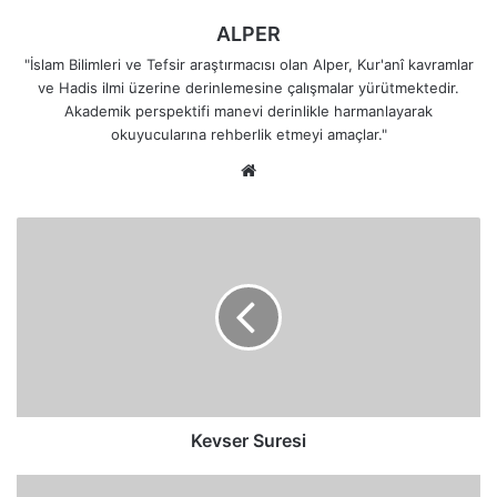
ALPER
"İslam Bilimleri ve Tefsir araştırmacısı olan Alper, Kur'anî kavramlar
ve Hadis ilmi üzerine derinlemesine çalışmalar yürütmektedir.
Akademik perspektifi manevi derinlikle harmanlayarak
okuyucularına rehberlik etmeyi amaçlar."
Web
sitesi
Kevser
Suresi
Kevser Suresi
Nasr