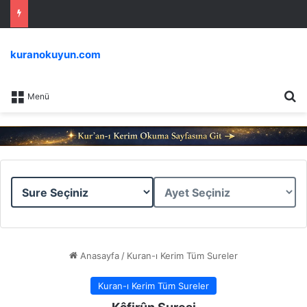
kuranokuyun.com
Ar
Menü
Sure
Ayet
Seçiniz
Seçiniz
Anasayfa
/
Kuran-ı Kerim Tüm Sureler
Kuran-ı Kerim Tüm Sureler