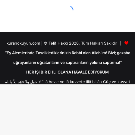
kuranokuyun.com | © Telif Hakkı 2026, Tüm Hakları Saklıdır |
“Ey Alemlerinde Tasdiklediklerinizin Rabbi olan Allah’ım! Bizi; gazaba
uğrayanların uğratanların ve saptıranların yoluna saptırma!”
HER İŞİ BİR EHLİ OLANA HAVALE EDİYORUM
لا حول ولا قوّة إلاّ بالله “Lâ havle ve lâ kuvvete illâ billâh Güç ve kuvvet
her türlü değişim ve gücün kaynağı sadece Allah'tır ancak Allah’ın
yardımıyladır.لا حول ولا قوّة إلاّ بالله
B
Bakara Suresi Ayetleri
Arâf Suresi Ayetleri
d
Âl-i İmrân Suresi Ayetleri
Nisa Suresi Ayetleri
Enam Suresi Ayetleri
Mâide Suresi Ayetleri
Enfâl Suresi Ayetleri
t