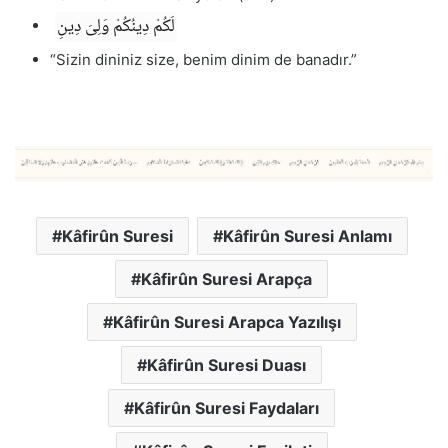
لَكُمْ دِينُكُمْ وَلِىَ دِينِ
“Sizin dininiz size, benim dinim de banadır.”
Kâfirûn Suresi
Kâfirûn Suresi Anlamı
Kâfirûn Suresi Arapça
Kâfirûn Suresi Arapca Yazılışı
Kâfirûn Suresi Duası
Kâfirûn Suresi Faydaları