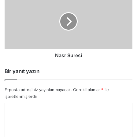
Suresi
Nasr Suresi
Bir yanıt yazın
E-posta adresiniz yayınlanmayacak.
Gerekli alanlar
*
ile
işaretlenmişlerdir
Y
o
r
u