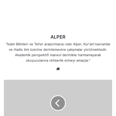
ALPER
"İslam Bilimleri ve Tefsir araştırmacısı olan Alper, Kur'anî kavramlar
ve Hadis ilmi üzerine derinlemesine çalışmalar yürütmektedir.
Akademik perspektifi manevi derinlikle harmanlayarak
okuyucularına rehberlik etmeyi amaçlar."
Web
sitesi
Peygamber
ve
Müminler
Mallarıyla
Canlarıyla
Cihad
Edince