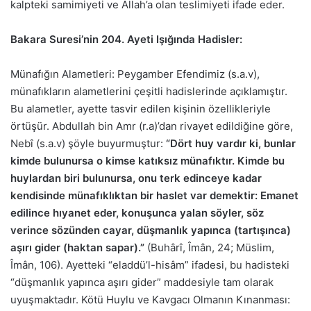
kalpteki samimiyeti ve Allah’a olan teslimiyeti ifade eder.
Bakara Suresi’nin 204. Ayeti Işığında Hadisler:
Münafığın Alametleri: Peygamber Efendimiz (s.a.v),
münafıkların alametlerini çeşitli hadislerinde açıklamıştır.
Bu alametler, ayette tasvir edilen kişinin özellikleriyle
örtüşür. Abdullah bin Amr (r.a)’dan rivayet edildiğine göre,
Nebî (s.a.v) şöyle buyurmuştur:
“Dört huy vardır ki, bunlar
kimde bulunursa o kimse katıksız münafıktır. Kimde bu
huylardan biri bulunursa, onu terk edinceye kadar
kendisinde münafıklıktan bir haslet var demektir: Emanet
edilince hıyanet eder, konuşunca yalan söyler, söz
verince sözünden cayar, düşmanlık yapınca (tartışınca)
aşırı gider (haktan sapar).”
(Buhârî, Îmân, 24; Müslim,
Îmân, 106). Ayetteki “eladdü’l-hisâm” ifadesi, bu hadisteki
“düşmanlık yapınca aşırı gider” maddesiyle tam olarak
uyuşmaktadır. Kötü Huylu ve Kavgacı Olmanın Kınanması: