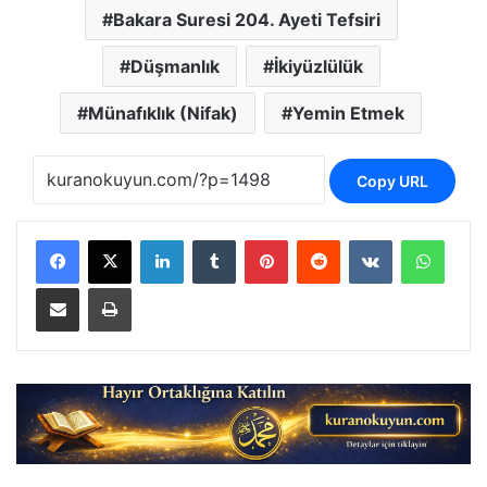
Bakara Suresi 204. Ayeti Tefsiri
Düşmanlık
İkiyüzlülük
Münafıklık (Nifak)
Yemin Etmek
Copy URL
LinkedIn
Tumblr
Pinterest
Reddit
VKontakte
Whats
E-Posta ile paylaş
Yazdır