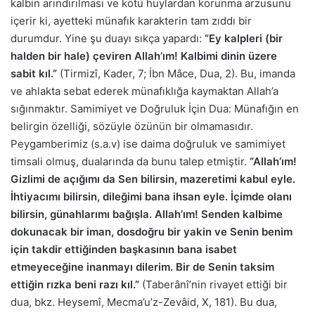
kalbin arındırılması ve kötü huylardan korunma arzusunu
içerir ki, ayetteki münafık karakterin tam zıddı bir
durumdur. Yine şu duayı sıkça yapardı:
“Ey kalpleri (bir
halden bir hale) çeviren Allah’ım! Kalbimi dinin üzere
sabit kıl.”
(Tirmizî, Kader, 7; İbn Mâce, Dua, 2). Bu, imanda
ve ahlakta sebat ederek münafıklığa kaymaktan Allah’a
sığınmaktır. Samimiyet ve Doğruluk İçin Dua: Münafığın en
belirgin özelliği, sözüyle özünün bir olmamasıdır.
Peygamberimiz (s.a.v) ise daima doğruluk ve samimiyet
timsali olmuş, dualarında da bunu talep etmiştir.
“Allah’ım!
Gizlimi de açığımı da Sen bilirsin, mazeretimi kabul eyle.
İhtiyacımı bilirsin, dileğimi bana ihsan eyle. İçimde olanı
bilirsin, günahlarımı bağışla. Allah’ım! Senden kalbime
dokunacak bir iman, dosdoğru bir yakin ve Senin benim
için takdir ettiğinden başkasının bana isabet
etmeyeceğine inanmayı dilerim. Bir de Senin taksim
ettiğin rızka beni razı kıl.”
(Taberânî’nin rivayet ettiği bir
dua, bkz. Heysemî, Mecma’u’z-Zevâid, X, 181). Bu dua,