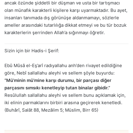
ancak özünde şiddetli bir düşman ve usta bir tartışmacı
olan münafık karakterli kişilere karşı uyarmaktadır. Bu ayet,
insanları tanımada dış görünüşe aldanmamayı, sözlerle
ameller arasındaki tutarlılığa dikkat etmeyi ve bu tür bozuk
karakterlerin şerrinden Allah’a sığınmayı öğretir.
Sizin için bir Hadis-i Şerif:
Ebû Mûsâ el-Eş’arî radıyallahu anh’den rivayet edildiğine
göre, Nebî sallallahu aleyhi ve sellem şöyle buyurdu:
“Mü’minin mü’mine karşı durumu, bir parçası diğer
parçasını sımsıkı kenetleyip tutan binalar gibidir.”
Resûlullah sallallahu aleyhi ve sellem bunu açıklamak için,
iki elinin parmaklarını birbiri arasına geçirerek kenetledi.
(Buhârî, Salât 88, Mezâlim 5; Müslim, Birr 65)