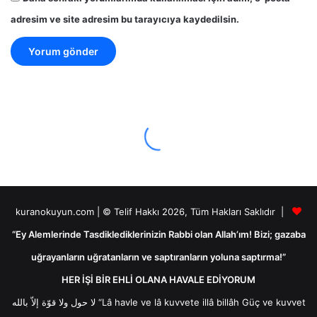
adresim ve site adresim bu tarayıcıya kaydedilsin.
kuranokuyun.com | © Telif Hakkı 2026, Tüm Hakları Saklıdır |
“Ey Alemlerinde Tasdiklediklerinizin Rabbi olan Allah’ım! Bizi; gazaba
uğrayanların uğratanların ve saptıranların yoluna saptırma!”
HER İŞİ BİR EHLİ OLANA HAVALE EDİYORUM
لا حول ولا قوّة إلاّ بالله “Lâ havle ve lâ kuvvete illâ billâh Güç ve kuvvet