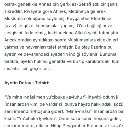
olarak genellikle Ahnes bin Şerîk es-Sekafî adlı bir şahıs
zikredilir. Rivayete göre Ahnes, Medine’ye gelerek
Müslüman olduğunu söylemiş, Peygamber Efendimiz
(s.a.v) ile güzel konuşmalar yapmış, O’na bağlılığını ve
sevgisini ifade etmiş, kalbindekine Allah’ı şahit tutmuştur.
Ancak oradan ayrıldıktan sonra Müslümanlara ait ekinleri
yakmış ve hayvanları telef etmiştir. Bu olay üzerine bu
ayetin ve devamındaki ayetlerin indiği söylenir. Bununla
birlikte, ayetin hükmü geneldir ve bu tip karakterdeki tüm
insanlar için geçerlidir.
Ayetin Detaylı Tefsiri:
“Ve mine-nnâsi men yu’cibuke ḳavluhu fî-lḥayâti-ddunyâ”
(İnsanlardan kimi de vardır ki, dünya hayatı hakkındaki sözü
seni imrendirir/hoşuna gider): “Mine-nnâsi”: İnsanlardan bir
kısmı. “Yu’cibuke ḳavluhu”: Onun sözü senin hoşuna gider,
seni imrendirir, etkiler. Hitap Peygamber Efendimiz (s.a.v)’e