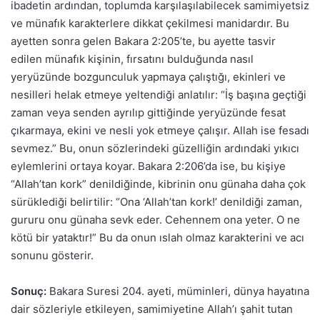
ibadetin ardından, toplumda karşılaşılabilecek samimiyetsiz
ve münafık karakterlere dikkat çekilmesi manidardır. Bu
ayetten sonra gelen Bakara 2:205’te, bu ayette tasvir
edilen münafık kişinin, fırsatını bulduğunda nasıl
yeryüzünde bozgunculuk yapmaya çalıştığı, ekinleri ve
nesilleri helak etmeye yeltendiği anlatılır: “İş başına geçtiği
zaman veya senden ayrılıp gittiğinde yeryüzünde fesat
çıkarmaya, ekini ve nesli yok etmeye çalışır. Allah ise fesadı
sevmez.” Bu, onun sözlerindeki güzelliğin ardındaki yıkıcı
eylemlerini ortaya koyar. Bakara 2:206’da ise, bu kişiye
“Allah’tan kork” denildiğinde, kibrinin onu günaha daha çok
sürüklediği belirtilir: “Ona ‘Allah’tan kork!’ denildiği zaman,
gururu onu günaha sevk eder. Cehennem ona yeter. O ne
kötü bir yataktır!” Bu da onun ıslah olmaz karakterini ve acı
sonunu gösterir.
Sonuç:
Bakara Suresi 204. ayeti, müminleri, dünya hayatına
dair sözleriyle etkileyen, samimiyetine Allah’ı şahit tutan