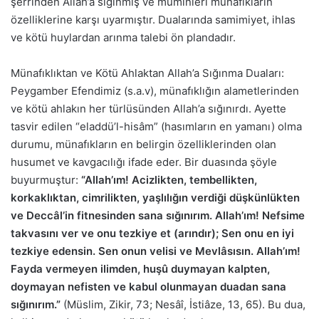
şerrinden Allah’a sığınmış ve müminleri münafıkların
özelliklerine karşı uyarmıştır. Dualarında samimiyet, ihlas
ve kötü huylardan arınma talebi ön plandadır.
Münafıklıktan ve Kötü Ahlaktan Allah’a Sığınma Duaları:
Peygamber Efendimiz (s.a.v), münafıklığın alametlerinden
ve kötü ahlakın her türlüsünden Allah’a sığınırdı. Ayette
tasvir edilen “eladdü’l-hisâm” (hasımların en yamanı) olma
durumu, münafıkların en belirgin özelliklerinden olan
husumet ve kavgacılığı ifade eder. Bir duasında şöyle
buyurmuştur:
“Allah’ım! Acizlikten, tembellikten,
korkaklıktan, cimrilikten, yaşlılığın verdiği düşkünlükten
ve Deccâl’in fitnesinden sana sığınırım. Allah’ım! Nefsime
takvasını ver ve onu tezkiye et (arındır); Sen onu en iyi
tezkiye edensin. Sen onun velisi ve Mevlâsısın. Allah’ım!
Fayda vermeyen ilimden, huşû duymayan kalpten,
doymayan nefisten ve kabul olunmayan duadan sana
sığınırım.”
(Müslim, Zikir, 73; Nesâî, İstiâze, 13, 65). Bu dua,