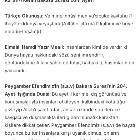
Kur’an-ı Kerim Bakara Suresi 204. Ayeti
Türkçe Okunuşu:
Ve mine-nnâsi men yu’cibuke ḳavluhu fî-
lḥayâti-ddunyâ veyuşhidu(A)llâhe ‘alâ mâ fî ḳalbihi ve huve
eleddu-lḣiṣâm(i)
Elmalılı Hamdi Yazır Meali:
İnsanlardan kimi de vardır ki
Dünya hayatı hakkındaki sözü seni imrendirir,
gönlündekine Allahı şâhid de tutar, halbuki o, hasımların en
yamanıdır.
Peygamber Efendimiz’in (s.a.v) Bakara Suresi’nin 204.
Ayeti Işığında Duası:
Bu ayet-i kerime, dış görünüşü ve
konuşmalarıyla insanları etkileyen, kalbindeki kötülüğü
gizleyip Allah’ı şahit tutan, ancak özünde son derece
kavgacı ve düşmanlıkta ileri giden münafık karakterli
kişilere dikkat çeker. Peygamber Efendimiz (s.a.v) de hayatı
boyunca bu tür insanlara karşı uyanık olmuş, onların