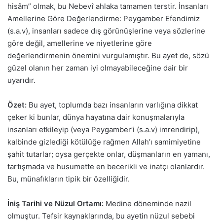
hisâm” olmak, bu Nebevî ahlaka tamamen terstir. İnsanları
Amellerine Göre Değerlendirme: Peygamber Efendimiz
(s.a.v), insanları sadece dış görünüşlerine veya sözlerine
göre değil, amellerine ve niyetlerine göre
değerlendirmenin önemini vurgulamıştır. Bu ayet de, sözü
güzel olanın her zaman iyi olmayabileceğine dair bir
uyarıdır.
Özet:
Bu ayet, toplumda bazı insanların varlığına dikkat
çeker ki bunlar, dünya hayatına dair konuşmalarıyla
insanları etkileyip (veya Peygamber’i (s.a.v) imrendirip),
kalbinde gizlediği kötülüğe rağmen Allah’ı samimiyetine
şahit tutarlar; oysa gerçekte onlar, düşmanların en yamanı,
tartışmada ve husumette en becerikli ve inatçı olanlardır.
Bu, münafıkların tipik bir özelliğidir.
İniş Tarihi ve Nüzul Ortamı:
Medine döneminde nazil
olmuştur. Tefsir kaynaklarında, bu ayetin nüzul sebebi