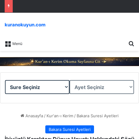
kuranokuyun.com
Ar
Menü
Sure
Ayet
Seçiniz
Seçiniz
Anasayfa
/
Kur'an-ı Kerim
/
Bakara Suresi Ayetleri
Bakara Suresi Ayetleri