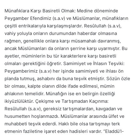
Münafıklara Karşı Basiretli Olmak: Medine döneminde
Peygamber Efendimiz (s.a.v) ve Müslümanlar, münafıkların
çeşitli entrikalarıyla karşılaşmışlardır. Resûlullah (s.a.v),
vahiy yoluyla onların durumundan haberdar olmasına
rağmen, genellikle onlara karşı müsamahalı davranmış,
ancak Müslümanları da onların şerrine karşı uyarmıştır. Bu
ayetler, müminlerin bu tür karakterlere karşı basiretli
olmaları gerektiğini öğretir. Samimiyet ve İhlasın Teşviki:
Peygamberimiz (s.a.v) her işinde samimiyeti ve ihlası ön
planda tutmuş, ashabını da buna teşvik etmiştir. Sözün özle
bir olması, kalpte olanın dilde ifade edilmesi, mümin
ahlakının temelidir. Münafığın ise en belirgin özelliği
ikiyüzlülüktür. Çekişme ve Tartışmadan Kaçınma:
Resûlullah (s.a.v), gereksiz tartışmalardan, kavgadan ve
husumetten hoşlanmazdı. Müslümanlar arasında ülfet ve
muhabbeti teşvik ederdi. Haklı bile olsa tartışmayı terk
etmenin faziletine işaret eden hadisleri vardır. “Eladdü’l-