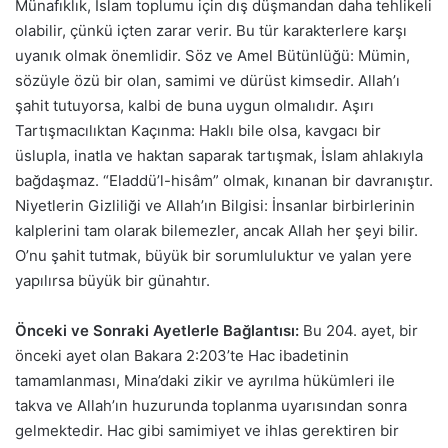
Münafıklık, İslam toplumu için dış düşmandan daha tehlikeli
olabilir, çünkü içten zarar verir. Bu tür karakterlere karşı
uyanık olmak önemlidir. Söz ve Amel Bütünlüğü: Mümin,
sözüyle özü bir olan, samimi ve dürüst kimsedir. Allah’ı
şahit tutuyorsa, kalbi de buna uygun olmalıdır. Aşırı
Tartışmacılıktan Kaçınma: Haklı bile olsa, kavgacı bir
üslupla, inatla ve haktan saparak tartışmak, İslam ahlakıyla
bağdaşmaz. “Eladdü’l-hisâm” olmak, kınanan bir davranıştır.
Niyetlerin Gizliliği ve Allah’ın Bilgisi: İnsanlar birbirlerinin
kalplerini tam olarak bilemezler, ancak Allah her şeyi bilir.
O’nu şahit tutmak, büyük bir sorumluluktur ve yalan yere
yapılırsa büyük bir günahtır.
Önceki ve Sonraki Ayetlerle Bağlantısı:
Bu 204. ayet, bir
önceki ayet olan Bakara 2:203’te Hac ibadetinin
tamamlanması, Mina’daki zikir ve ayrılma hükümleri ile
takva ve Allah’ın huzurunda toplanma uyarısından sonra
gelmektedir. Hac gibi samimiyet ve ihlas gerektiren bir