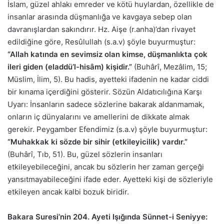
İslam, güzel ahlakı emreder ve kötü huylardan, özellikle de
insanlar arasında düşmanlığa ve kavgaya sebep olan
davranışlardan sakındırır. Hz. Aişe (r.anha)’dan rivayet
edildiğine göre, Resûlullah (s.a.v) şöyle buyurmuştur:
“Allah katında en sevimsiz olan kimse, düşmanlıkta çok
ileri giden (eladdü’l-hisâm) kişidir.”
(Buhârî, Mezâlim, 15;
Müslim, İlim, 5). Bu hadis, ayetteki ifadenin ne kadar ciddi
bir kınama içerdiğini gösterir. Sözün Aldatıcılığına Karşı
Uyarı: İnsanların sadece sözlerine bakarak aldanmamak,
onların iç dünyalarını ve amellerini de dikkate almak
gerekir. Peygamber Efendimiz (s.a.v) şöyle buyurmuştur:
“Muhakkak ki sözde bir sihir (etkileyicilik) vardır.”
(Buhârî, Tıb, 51). Bu, güzel sözlerin insanları
etkileyebileceğini, ancak bu sözlerin her zaman gerçeği
yansıtmayabileceğini ifade eder. Ayetteki kişi de sözleriyle
etkileyen ancak kalbi bozuk biridir.
Bakara Suresi’nin 204. Ayeti Işığında Sünnet-i Seniyye: