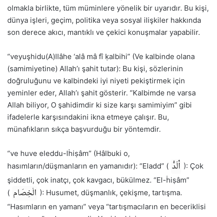
olmakla birlikte, tüm müminlere yönelik bir uyarıdır. Bu kişi,
dünya işleri, geçim, politika veya sosyal ilişkiler hakkında
son derece akıcı, mantıklı ve çekici konuşmalar yapabilir.
“veyuşhidu(A)llâhe ‘alâ mâ fî ḳalbihi” (Ve kalbinde olana
(samimiyetine) Allah’ı şahit tutar): Bu kişi, sözlerinin
doğruluğunu ve kalbindeki iyi niyeti pekiştirmek için
yeminler eder, Allah’ı şahit gösterir. “Kalbimde ne varsa
Allah biliyor, O şahidimdir ki size karşı samimiyim” gibi
ifadelerle karşısındakini ikna etmeye çalışır. Bu,
münafıkların sıkça başvurduğu bir yöntemdir.
“ve huve eleddu-lḣiṣâm” (Hâlbuki o,
أَلَدُّ
hasımların/düşmanların en yamanıdır): “Eladd” (
): Çok
şiddetli, çok inatçı, çok kavgacı, bükülmez. “El-ḣiṣâm”
الْخِصَام
(
): Husumet, düşmanlık, çekişme, tartışma.
“Hasımların en yamanı” veya “tartışmacıların en beceriklisi