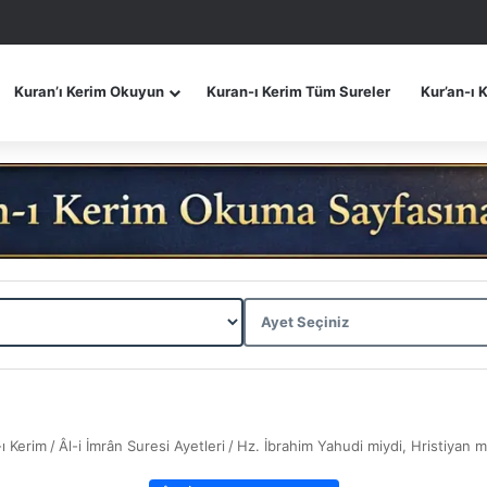
Kuran’ı Kerim Okuyun
Kuran-ı Kerim Tüm Sureler
Kur’an-ı 
ı Kerim
/
Âl-i İmrân Suresi Ayetleri
/
Hz. İbrahim Yahudi miydi, Hristiyan m