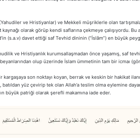
(Yahudiler ve Hristiyanlar) ve Mekkeli müşriklerle olan tartışma
et kaynağı olarak görüp kendi saflarına çekmeye çalışıyordu. Bu 
(s.a.v) davet ettiği saf Tevhid dininin (“İslâm”) en büyük pey
, Yahudilik ve Hristiyanlık kurumsallaşmadan önce yaşamış, saf te
beyanlarından olup üzerinde İslam ümmetinin tam bir icmaı (görüş
r kargaşaya son noktayı koyan, berrak ve keskin bir hakikat ilanı
n, batıldan yüz çevirip tek olan Allah’a teslim olma eylemine daya
’ın büyük patriği olarak şerefli makamına iade eder.