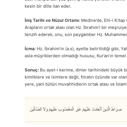
kesin bir dille ilan eder.
İniş Tarihi ve Nüzul Ortamı:
Medine’de, Ehl-i Kitap 
Arapların ortak atası olan Hz. İbrahim’i bir meşruiy
tenzih ederek, onu, son peygamber Hz. Muhammed’in 
İcma:
Hz. İbrahim’in (a.s), ayette belirtildiği gibi
asla müşriklerden olmadığı hususu, Kur’an’ın temel 
Sonuç:
Bu ayet-i kerime, dinler tarihindeki büyük bi
kimliklere ve isimlere değil, fıtratın özünde var ola
yere, yani bütün muvahhidlerin ortak atası ve İslam