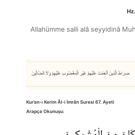
Hz.
Allahümme salli alâ seyyidinâ Mu
Kur’an-ı Kerim Âl-i İmrân Suresi 67. Ayeti
Arapça Okunuşu: