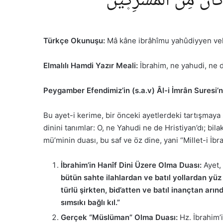
ا كَانَ مِنَ الْمُشْرِك۪ينَ
Türkçe Okunuşu:
Mâ kâne ibrâhîmu yahûdiyyen velâ
Elmalılı Hamdi Yazır Meali:
İbrahim, ne yahudi, ne d
Peygamber Efendimiz’in (s.a.v) Âl-i İmrân Suresi’n
Bu ayet-i kerime, bir önceki ayetlerdeki tartışmaya 
dinini tanımlar: O, ne Yahudi ne de Hristiyan’dı; bil
mü’minin duası, bu saf ve öz dine, yani “Millet-i İbr
İbrahim’in Hanîf Dini Üzere Olma Duası:
Ayet, 
bütün sahte ilahlardan ve batıl yollardan yüz
türlü şirkten, bid’atten ve batıl inançtan arı
sımsıkı bağlı kıl.”
Gerçek “Müslüman” Olma Duası:
Hz. İbrahim’i