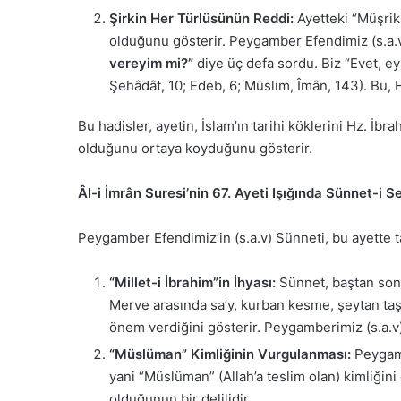
Şirkin Her Türlüsünün Reddi:
Ayetteki “Müşrik
olduğunu gösterir. Peygamber Efendimiz (s.a.v
vereyim mi?”
diye üç defa sordu. Biz “Evet, ey 
Şehâdât, 10; Edeb, 6; Müslim, Îmân, 143). Bu,
Bu hadisler, ayetin, İslam’ın tarihi köklerini Hz. İbra
olduğunu ortaya koyduğunu gösterir.
Âl-i İmrân Suresi’nin 67. Ayeti Işığında Sünnet-i S
Peygamber Efendimiz’in (s.a.v) Sünneti, bu ayette t
“Millet-i İbrahim”in İhyası:
Sünnet, baştan sona
Merve arasında sa’y, kurban kesme, şeytan taşl
önem verdiğini gösterir. Peygamberimiz (s.a.v)
“Müslüman” Kimliğinin Vurgulanması:
Peygambe
yani “Müslüman” (Allah’a teslim olan) kimliğini
olduğunun bir delilidir.