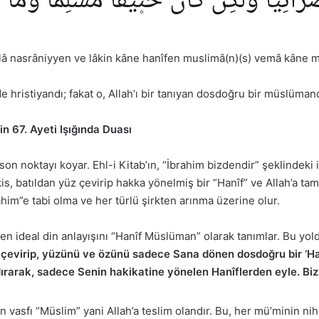
صْرَانِيًّا وَلٰكِنْ كَانَ حَن۪يفًا مُسْلِمًاؕ وَمَ
 nasrâniyyen ve lâkin kâne hanîfen muslimâ(n)(s) vemâ kâne m
e hristiyandı; fakat o, Allah’ı bir tanıyan dosdoğru bir müslüman
in 67. Ayeti Işığında Duası
son noktayı koyar. Ehl-i Kitab’ın, “İbrahim bizdendir” şeklindeki 
akis, batıldan yüz çevirip hakka yönelmiş bir “Hanîf” ve Allah’a t
ahim”e tabi olma ve her türlü şirkten arınma üzerine olur.
en ideal din anlayışını “Hanîf Müslüman” olarak tanımlar. Bu yold
 çevirip, yüzünü ve özünü sadece Sana dönen dosdoğru bir ‘Hanî
ndırarak, sadece Senin hakikatine yönelen Hanîflerden eyle. Bizi
n vasfı “Müslim” yani Allah’a teslim olandır. Bu, her mü’minin nih