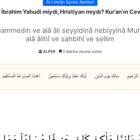
Âl-i İmrân Suresi Ayetleri
 İbrahim Yahudi miydi, Hristiyan mıydı? Kur’an’ın Ce
hammedin ve alâ âli seyyidinâ nebiyyinâ Mu
alâ âlihî ve sahbihî ve sellim
ALPER
5 dakika okuma süresi