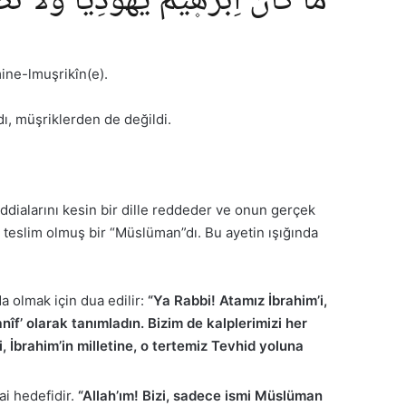
مَا كَانَ اِبْرٰه۪يمُ يَهُودِيًّا وَلَا نَ
ine-lmuşrikîn(e).
dı, müşriklerden de değildi.
iddialarını kesin bir dille reddeder ve onun gerçek
am teslim olmuş bir “Müslüman”dı. Bu ayetin ışığında
a olmak için dua edilir:
“Ya Rabbi! Atamız İbrahim’i,
f’ olarak tanımladın. Bizim de kalplerimizi her
, İbrahim’in milletine, o tertemiz Tevhid yoluna
ai hedefidir.
“Allah’ım! Bizi, sadece ismi Müslüman