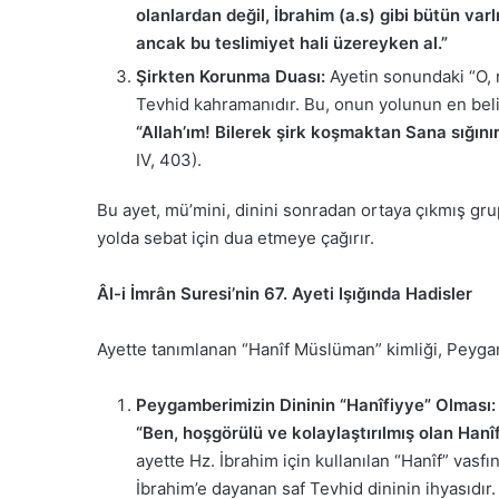
olanlardan değil, İbrahim (a.s) gibi bütün va
ancak bu teslimiyet hali üzereyken al.”
Şirkten Korunma Duası:
Ayetin sonundaki “O, m
Tevhid kahramanıdır. Bu, onun yolunun en beli
“Allah’ım! Bilerek şirk koşmaktan Sana sığını
IV, 403).
Bu ayet, mü’mini, dinini sonradan ortaya çıkmış gru
yolda sebat için dua etmeye çağırır.
Âl-i İmrân Suresi’nin 67. Ayeti Işığında Hadisler
Ayette tanımlanan “Hanîf Müslüman” kimliği, Peygam
Peygamberimizin Dininin “Hanîfiyye” Olması:
“Ben, hoşgörülü ve kolaylaştırılmış olan Hanîf
ayette Hz. İbrahim için kullanılan “Hanîf” vasfı
İbrahim’e dayanan saf Tevhid dininin ihyasıdır.