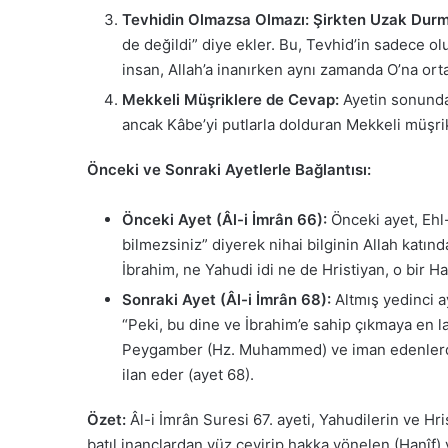
Tevhidin Olmazsa Olmazı: Şirkten Uzak Dur
de değildi” diye ekler. Bu, Tevhid’in sadece ol
insan, Allah’a inanırken aynı zamanda O’na ort
Mekkeli Müşriklere de Cevap:
Ayetin sonundak
ancak Kâbe’yi putlarla dolduran Mekkeli müşrikle
Önceki ve Sonraki Ayetlerle Bağlantısı:
Önceki Ayet (Âl-i İmrân 66):
Önceki ayet, Ehl-i
bilmezsiniz” diyerek nihai bilginin Allah katında
İbrahim, ne Yahudi idi ne de Hristiyan, o bir H
Sonraki Ayet (Âl-i İmrân 68):
Altmış yedinci a
“Peki, bu dine ve İbrahim’e sahip çıkmaya en la
Peygamber (Hz. Muhammed) ve iman edenlerdir.”
ilan eder (ayet 68).
Özet:
Âl-i İmrân Suresi 67. ayeti, Yahudilerin ve Hri
batıl inançlardan yüz çevirip hakka yönelen (Hanîf)