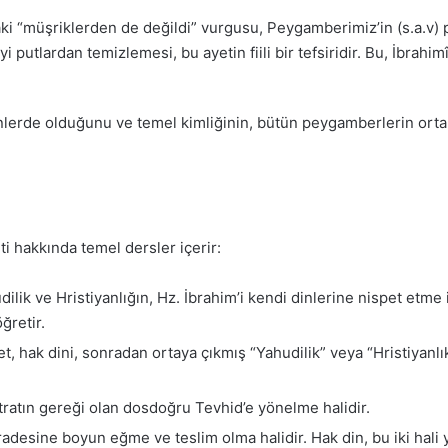
i “müşriklerden de değildi” vurgusu, Peygamberimiz’in (s.a.v) p
 putlardan temizlemesi, bu ayetin fiili bir tefsiridir. Bu, İbrahimî
nlerde olduğunu ve temel kimliğinin, bütün peygamberlerin ortak 
ti hakkında temel dersler içerir:
ilik ve Hristiyanlığın, Hz. İbrahim’i kendi dinlerine nispet etme i
ğretir.
t, hak dini, sonradan ortaya çıkmış “Yahudilik” veya “Hristiyanlık”
fıtratın gereği olan dosdoğru Tevhid’e yönelme halidir.
iradesine boyun eğme ve teslim olma halidir. Hak din, bu iki hali 