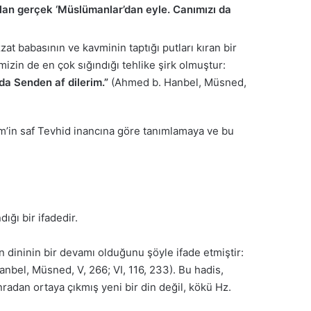
 olan gerçek ‘Müslümanlar’dan eyle. Canımızı da
at babasının ve kavminin taptığı putları kıran bir
zin de en çok sığındığı tehlike şirk olmuştur:
da Senden af dilerim.”
(Ahmed b. Hanbel, Müsned,
im’in saf Tevhid inancına göre tanımlamaya ve bu
ğı bir ifadedir.
n dininin bir devamı olduğunu şöyle ifade etmiştir:
nbel, Müsned, V, 266; VI, 116, 233). Bu hadis,
onradan ortaya çıkmış yeni bir din değil, kökü Hz.