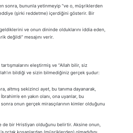
ten sonra, bununla yetinmeyip “ve o, müşriklerden
ddiye (şirki reddetme) içerdiğini gösterir. Bir
eldiklerini ve onun dininde olduklarını iddia eden,
ik değildi” mesajını verir.
artışmalarını eleştirmiş ve “Allah bilir, siz
Allah’ın bildiği ve sizin bilmediğiniz gerçek şudur:
ra, altmış sekizinci ayet, bu tanıma dayanarak,
İbrahim’e en yakın olanı, ona uyanlar, bu
e sonra onun gerçek mirasçılarının kimler olduğunu
e de bir Hristiyan olduğunu belirtir. Aksine onun,
h’a ortak koşanlardan (müşriklerden) olmadığını