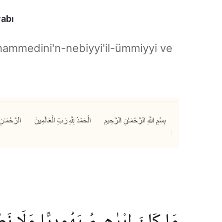
vabı
hammedini'n-nebiyyi'il-ümmiyyi ve