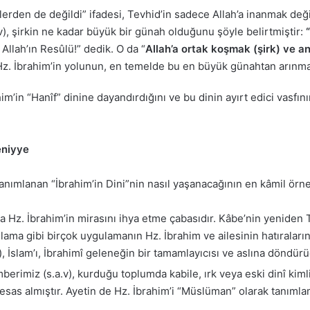
lerden de değildi” ifadesi, Tevhid’in sadece Allah’a inanmak de
), şirkin ne kadar büyük bir günah olduğunu şöyle belirtmiştir:
Allah’ın Resûlü!” dedik. O da “
Allah’a ortak koşmak (şirk) ve 
 Hz. İbrahim’in yolunun, en temelde bu en büyük günahtan arınma
him’in “Hanîf” dinine dayandırdığını ve bu dinin ayırt edici vasfını
eniyye
anımlanan “İbrahim’in Dini”nin nasıl yaşanacağının en kâmil örne
 Hz. İbrahim’in mirasını ihya etme çabasıdır. Kâbe’nin yeniden 
ama gibi birçok uygulamanın Hz. İbrahim ve ailesinin hatıraları
, İslam’ı, İbrahimî geleneğin bir tamamlayıcısı ve aslına döndü
rimiz (s.a.v), kurduğu toplumda kabile, ırk veya eski dinî kimlikl
 esas almıştır. Ayetin de Hz. İbrahim’i “Müslüman” olarak tanıml