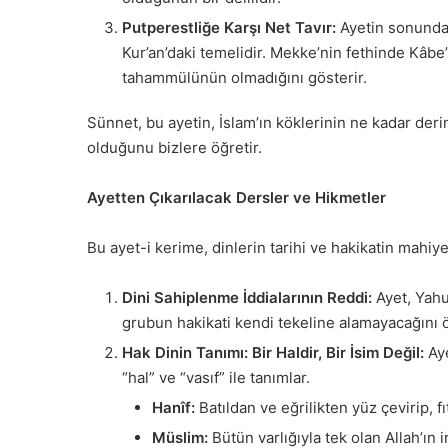
Putperestliğe Karşı Net Tavır:
Ayetin sonundak
Kur’an’daki temelidir. Mekke’nin fethinde Kâbe’yi
tahammülünün olmadığını gösterir.
Sünnet, bu ayetin, İslam’ın köklerinin ne kadar deri
olduğunu bizlere öğretir.
Ayetten Çıkarılacak Dersler ve Hikmetler
Bu ayet-i kerime, dinlerin tarihi ve hakikatin mahiye
Dini Sahiplenme İddialarının Reddi:
Ayet, Yahud
grubun hakikati kendi tekeline alamayacağını ö
Hak Dinin Tanımı: Bir Haldir, Bir İsim Değil:
Aye
“hal” ve “vasıf” ile tanımlar.
Hanîf:
Batıldan ve eğrilikten yüz çevirip, 
Müslim:
Bütün varlığıyla tek olan Allah’ın 