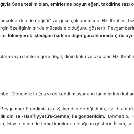
rlığıyla Sana teslim olan, emirlerine boyun eğen, takdirine razı
üşriklerden de değildi” vurgusu çok önemlidir. Hz. İbrahim, bizz
rgin özelliğinin şirkle mücadele olduğunu gösterir. Peygamberimi
rım. Bilmeyerek işlediğim (şirk ve diğer günahlarımdan) dolayı 
plara veya isimlere göre değil, dinin kökü ve özü olan Hz. İbrah
ber Efendimiz’in (s.a.v) de kendi misyonunu tanımlarken kullandı
Peygamber Efendimiz (s.a.v), kendi getirdiği dinin, Hz. İbrahim’i
lik dini (el-Hanîfiyyetü’s-Semha) ile gönderildim.”
(Ahmed b. Ha
nın, İslam dininin de temel karakteri olduğunu gösterir. İslam, s