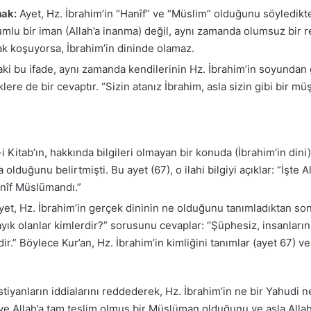
mak:
Ayet, Hz. İbrahim’in “Hanîf” ve “Müslim” olduğunu söyledik
umlu bir iman (Allah’a inanma) değil, aynı zamanda olumsuz bir re
ak koşuyorsa, İbrahim’in dininde olamaz.
i bu ifade, aynı zamanda kendilerinin Hz. İbrahim’in soyundan g
re de bir cevaptır. “Sizin atanız İbrahim, asla sizin gibi bir müşr
 Kitab’ın, hakkında bilgileri olmayan bir konuda (İbrahim’in dini) t
 olduğunu belirtmişti. Bu ayet (67), o ilahi bilgiyi açıklar: “İşte 
anîf Müslümandı.”
yet, Hz. İbrahim’in gerçek dininin ne olduğunu tanımladıktan son
yık olanlar kimlerdir?” sorusunu cevaplar: “Şüphesiz, insanların 
 Böylece Kur’an, Hz. İbrahim’in kimliğini tanımlar (ayet 67) v
stiyanların iddialarını reddederek, Hz. İbrahim’in ne bir Yahudi n
 ve Allah’a tam teslim olmuş bir Müslüman olduğunu ve asla Alla