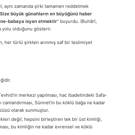
ğil, aynı zamanda şirki tamamen reddetmek
“Size büyük günahların en büyüğünü haber
anne-babaya isyan etmektir
” buyurdu. (Buhârî,
 yolu olduğunu gösterir.
n, her türlü şirkten arınmış saf bir teslimiyet
ğidir.
Tevhid’in merkezi yapılması, hac ibadetindeki Safa-
nı canlandırması, Sünnet’in bu köklü bağa ne kadar
rücüsü olarak sunmuştur.
eri değil, hepsini birleştiren tek bir üst kimliği,
aması, bu kimliğin ne kadar evrensel ve köklü