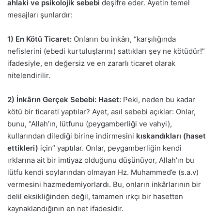
ahlaki ve psikolojik sebebi
deşifre eder. Ayetin temel
mesajları şunlardır:
1) En Kötü Ticaret:
Onların bu inkârı, “karşılığında
nefislerini (ebedi kurtuluşlarını) sattıkları şey ne kötüdür!”
ifadesiyle, en değersiz ve en zararlı ticaret olarak
nitelendirilir.
2) İnkârın Gerçek Sebebi: Haset:
Peki, neden bu kadar
kötü bir ticareti yaptılar? Ayet, asıl sebebi açıklar: Onlar,
bunu, “Allah’ın, lütfunu (peygamberliği ve vahyi),
kullarından dilediği birine indirmesini
kıskandıkları (haset
ettikleri)
için” yaptılar. Onlar, peygamberliğin kendi
ırklarına ait bir imtiyaz olduğunu düşünüyor, Allah’ın bu
lütfu kendi soylarından olmayan Hz. Muhammed’e (s.a.v)
vermesini hazmedemiyorlardı. Bu, onların inkârlarının bir
delil eksikliğinden değil, tamamen ırkçı bir hasetten
kaynaklandığının en net ifadesidir.