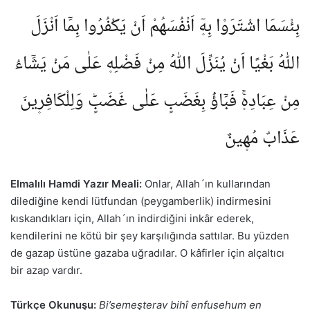
بِئْسَمَا اشْتَرَوْا بِه۪ٓ اَنْفُسَهُمْ اَنْ يَكْفُرُوا بِمَٓا اَنْزَلَ
اللّٰهُ بَغْيًا اَنْ يُنَزِّلَ اللّٰهُ مِنْ فَضْلِه۪ عَلٰى مَنْ يَشَٓاءُ
مِنْ عِبَادِه۪ۚ فَبَٓاؤُ۫ بِغَضَبٍ عَلٰى غَضَبٍؕ وَلِلْكَافِر۪ينَ
عَذَابٌ مُه۪ينٌ
Elmalılı Hamdi Yazır Meali:
Onlar, Allah´ın kullarından
dilediğine kendi lütfundan (peygamberlik) indirmesini
kıskandıkları için, Allah´ın indirdiğini inkâr ederek,
kendilerini ne kötü bir şey karşılığında sattılar. Bu yüzden
de gazap üstüne gazaba uğradılar. O kâfirler için alçaltıcı
bir azap vardır.
Türkçe Okunuşu:
Bi’semeşterav bihî enfusehum en