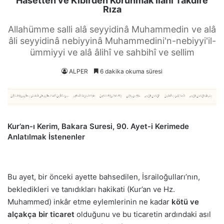
Hasetten ve Kibirden Korunmak İlahi Takdire
Rıza
Allahümme salli alâ seyyidinâ Muhammedin ve alâ
âli seyyidinâ nebiyyinâ Muhammedini'n-nebiyyi'il-
ümmiyyi ve alâ âlihî ve sahbihî ve sellim
ALPER
6 dakika okuma süresi
Kur’an-ı Kerim, Bakara Suresi, 90. Ayet-i Kerimede
Anlatılmak İstenenler
Bu ayet, bir önceki ayette bahsedilen, İsrailoğulları’nın,
bekledikleri ve tanıdıkları hakikati (Kur’an ve Hz.
Muhammed) inkâr etme eylemlerinin ne kadar
kötü ve
alçakça bir ticaret
olduğunu ve bu ticaretin ardındaki asıl