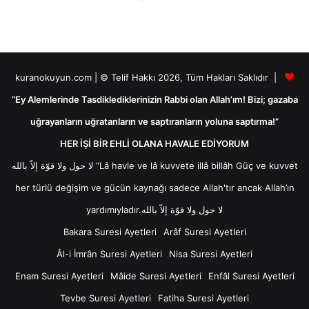
kuranokuyun.com | © Telif Hakkı 2026, Tüm Hakları Saklıdır |
“Ey Alemlerinde Tasdiklediklerinizin Rabbi olan Allah’ım! Bizi; gazaba
uğrayanların uğratanların ve saptıranların yoluna saptırma!”
HER İŞİ BİR EHLİ OLANA HAVALE EDİYORUM
لا حول ولا قوّة إلاّ بالله “Lâ havle ve lâ kuvvete illâ billâh Güç ve kuvvet
her türlü değişim ve gücün kaynağı sadece Allah'tır ancak Allah’ın
yardımıyladır.لا حول ولا قوّة إلاّ بالله
Bakara Suresi Ayetleri
Arâf Suresi Ayetleri
Âl-i İmrân Suresi Ayetleri
Nisa Suresi Ayetleri
Enam Suresi Ayetleri
Mâide Suresi Ayetleri
Enfâl Suresi Ayetleri
Tevbe Suresi Ayetleri
Fatiha Suresi Ayetleri