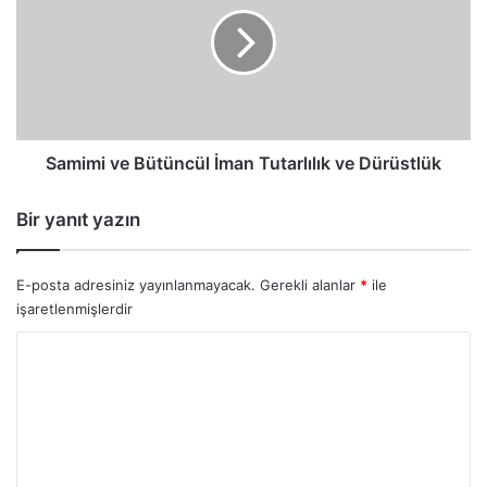
İman
Tutarlılık
ve
Dürüstlük
Samimi ve Bütüncül İman Tutarlılık ve Dürüstlük
Bir yanıt yazın
E-posta adresiniz yayınlanmayacak.
Gerekli alanlar
*
ile
işaretlenmişlerdir
Y
o
r
u
m