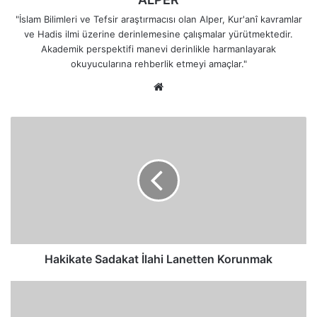
"İslam Bilimleri ve Tefsir araştırmacısı olan Alper, Kur'anî kavramlar
ve Hadis ilmi üzerine derinlemesine çalışmalar yürütmektedir.
Akademik perspektifi manevi derinlikle harmanlayarak
okuyucularına rehberlik etmeyi amaçlar."
Web
sitesi
Hakikate
Sadakat
İlahi
Lanetten
Korunmak
Hakikate Sadakat İlahi Lanetten Korunmak
Samimi
ve
Bütüncül