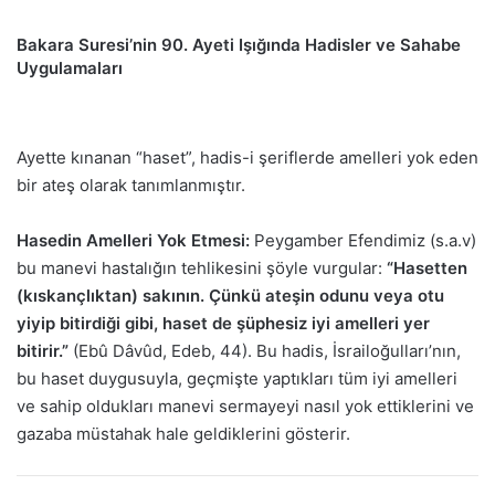
Bakara Suresi’nin 90. Ayeti Işığında Hadisler ve Sahabe
Uygulamaları
Ayette kınanan “haset”, hadis-i şeriflerde amelleri yok eden
bir ateş olarak tanımlanmıştır.
Hasedin Amelleri Yok Etmesi:
Peygamber Efendimiz (s.a.v)
bu manevi hastalığın tehlikesini şöyle vurgular:
“Hasetten
(kıskançlıktan) sakının. Çünkü ateşin odunu veya otu
yiyip bitirdiği gibi, haset de şüphesiz iyi amelleri yer
bitirir.”
(Ebû Dâvûd, Edeb, 44). Bu hadis, İsrailoğulları’nın,
bu haset duygusuyla, geçmişte yaptıkları tüm iyi amelleri
ve sahip oldukları manevi sermayeyi nasıl yok ettiklerini ve
gazaba müstahak hale geldiklerini gösterir.