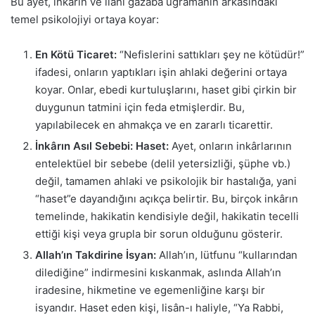
Bu ayet, inkârın ve ilahi gazaba uğramanın arkasındaki
temel psikolojiyi ortaya koyar:
En Kötü Ticaret:
“Nefislerini sattıkları şey ne kötüdür!”
ifadesi, onların yaptıkları işin ahlaki değerini ortaya
koyar. Onlar, ebedi kurtuluşlarını, haset gibi çirkin bir
duygunun tatmini için feda etmişlerdir. Bu,
yapılabilecek en ahmakça ve en zararlı ticarettir.
İnkârın Asıl Sebebi: Haset:
Ayet, onların inkârlarının
entelektüel bir sebebe (delil yetersizliği, şüphe vb.)
değil, tamamen ahlaki ve psikolojik bir hastalığa, yani
“haset”e dayandığını açıkça belirtir. Bu, birçok inkârın
temelinde, hakikatin kendisiyle değil, hakikatin tecelli
ettiği kişi veya grupla bir sorun olduğunu gösterir.
Allah’ın Takdirine İsyan:
Allah’ın, lütfunu “kullarından
dilediğine” indirmesini kıskanmak, aslında Allah’ın
iradesine, hikmetine ve egemenliğine karşı bir
isyandır. Haset eden kişi, lisân-ı haliyle, “Ya Rabbi,