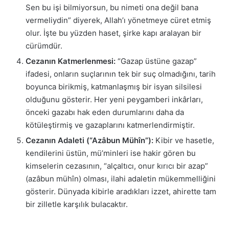
Sen bu işi bilmiyorsun, bu nimeti ona değil bana
vermeliydin” diyerek, Allah’ı yönetmeye cüret etmiş
olur. İşte bu yüzden haset, şirke kapı aralayan bir
cürümdür.
Cezanın Katmerlenmesi:
“Gazap üstüne gazap”
ifadesi, onların suçlarının tek bir suç olmadığını, tarih
boyunca birikmiş, katmanlaşmış bir isyan silsilesi
olduğunu gösterir. Her yeni peygamberi inkârları,
önceki gazabı hak eden durumlarını daha da
kötüleştirmiş ve gazaplarını katmerlendirmiştir.
Cezanın Adaleti (“Azâbun Mühîn”):
Kibir ve hasetle,
kendilerini üstün, mü’minleri ise hakir gören bu
kimselerin cezasının, “alçaltıcı, onur kırıcı bir azap”
(azâbun mühîn) olması, ilahi adaletin mükemmelliğini
gösterir. Dünyada kibirle aradıkları izzet, ahirette tam
bir zilletle karşılık bulacaktır.