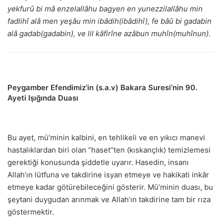
yekfurû bi mâ enzelallâhu bagyen en yunezzilallâhu min
fadlihî alâ men yeşâu min ibâdih(ibâdihî), fe bâû bi gadabin
alâ gadab(gadabin), ve lil kâfirîne azâbun muhîn(muhînun).
Peygamber Efendimiz’in (s.a.v) Bakara Suresi’nin 90.
Ayeti Işığında Duası
Bu ayet, mü’minin kalbini, en tehlikeli ve en yıkıcı manevi
hastalıklardan biri olan “haset”ten (kıskançlık) temizlemesi
gerektiği konusunda şiddetle uyarır. Hasedin, insanı
Allah’ın lütfuna ve takdirine isyan etmeye ve hakikati inkâr
etmeye kadar götürebileceğini gösterir. Mü’minin duası, bu
şeytani duygudan arınmak ve Allah’ın takdirine tam bir rıza
göstermektir.