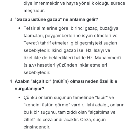
diye imrenmektir ve hayra yönelik olduğu sürece
meşrudur.
“Gazap üstüne gazap” ne anlama gelir?
Tefsir alimlerine göre, birinci gazap, buzağıya
tapmaları, peygamberlerine isyan etmeleri ve
Tevrat’ı tahrif etmeleri gibi geçmişteki suçları
sebebiyledir. İkinci gazap ise, Hz. İsa’yı ve
özellikle de bekledikleri halde Hz. Muhammed’i
(s.a.v) hasetleri yüzünden inkâr etmeleri
sebebiyledir.
Azabın “alçaltıcı” (mühîn) olması neden özellikle
vurgulanıyor?
Çünkü onların suçunun temelinde “kibir” ve
“kendini üstün görme” vardır. İlahi adalet, onların
bu kibir suçunu, tam zıddı olan “alçaltılma ve
zillet” ile cezalandıracaktır. Ceza, suçun
cinsindendir.