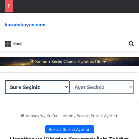
kuranokuyun.com
Ar
Menü
Sure
Ayet
Seçiniz
Seçiniz
Anasayfa
/
Kur'an-ı Kerim
/
Bakara Suresi Ayetleri
Bakara Suresi Ayetleri