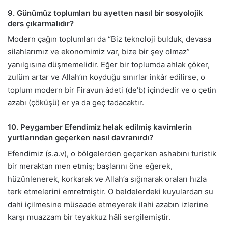
9. Günümüz toplumları bu ayetten nasıl bir sosyolojik
ders çıkarmalıdır?
Modern çağın toplumları da “Biz teknoloji bulduk, devasa
silahlarımız ve ekonomimiz var, bize bir şey olmaz”
yanılgısına düşmemelidir. Eğer bir toplumda ahlak çöker,
zulüm artar ve Allah’ın koyduğu sınırlar inkâr edilirse, o
toplum modern bir Firavun âdeti (de’b) içindedir ve o çetin
azabı (çöküşü) er ya da geç tadacaktır.
10. Peygamber Efendimiz helak edilmiş kavimlerin
yurtlarından geçerken nasıl davranırdı?
Efendimiz (s.a.v), o bölgelerden geçerken ashabını turistik
bir meraktan men etmiş; başlarını öne eğerek,
hüzünlenerek, korkarak ve Allah’a sığınarak oraları hızla
terk etmelerini emretmiştir. O beldelerdeki kuyulardan su
dahi içilmesine müsaade etmeyerek ilahi azabın izlerine
karşı muazzam bir teyakkuz hâli sergilemiştir.