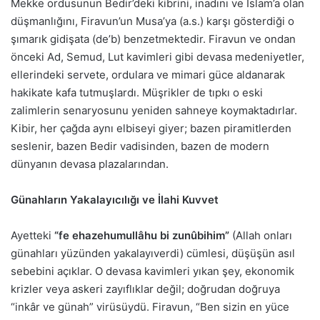
Mekke ordusunun Bedir’deki kibrini, inadını ve İslam’a olan
düşmanlığını, Firavun’un Musa’ya (a.s.) karşı gösterdiği o
şımarık gidişata (de’b) benzetmektedir. Firavun ve ondan
önceki Ad, Semud, Lut kavimleri gibi devasa medeniyetler,
ellerindeki servete, ordulara ve mimari güce aldanarak
hakikate kafa tutmuşlardı. Müşrikler de tıpkı o eski
zalimlerin senaryosunu yeniden sahneye koymaktadırlar.
Kibir, her çağda aynı elbiseyi giyer; bazen piramitlerden
seslenir, bazen Bedir vadisinden, bazen de modern
dünyanın devasa plazalarından.
Günahların Yakalayıcılığı ve İlahi Kuvvet
Ayetteki
“fe ehazehumullâhu bi zunûbihim”
(Allah onları
günahları yüzünden yakalayıverdi) cümlesi, düşüşün asıl
sebebini açıklar. O devasa kavimleri yıkan şey, ekonomik
krizler veya askeri zayıflıklar değil; doğrudan doğruya
“inkâr ve günah” virüsüydü. Firavun, “Ben sizin en yüce