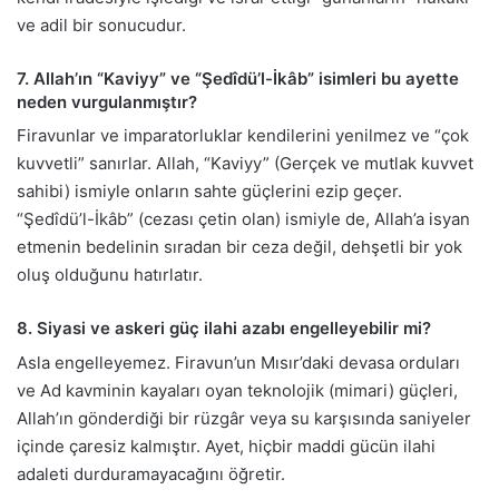
ve adil bir sonucudur.
7. Allah’ın “Kaviyy” ve “Şedîdü’l-İkâb” isimleri bu ayette
neden vurgulanmıştır?
Firavunlar ve imparatorluklar kendilerini yenilmez ve “çok
kuvvetli” sanırlar. Allah, “Kaviyy” (Gerçek ve mutlak kuvvet
sahibi) ismiyle onların sahte güçlerini ezip geçer.
“Şedîdü’l-İkâb” (cezası çetin olan) ismiyle de, Allah’a isyan
etmenin bedelinin sıradan bir ceza değil, dehşetli bir yok
oluş olduğunu hatırlatır.
8. Siyasi ve askeri güç ilahi azabı engelleyebilir mi?
Asla engelleyemez. Firavun’un Mısır’daki devasa orduları
ve Ad kavminin kayaları oyan teknolojik (mimari) güçleri,
Allah’ın gönderdiği bir rüzgâr veya su karşısında saniyeler
içinde çaresiz kalmıştır. Ayet, hiçbir maddi gücün ilahi
adaleti durduramayacağını öğretir.