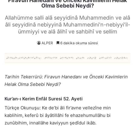
Firavun Hanedanı ve Önceki Kavimlerin Helak
Olma Sebebi Neydi?
Allahümme salli alâ seyyidinâ Muhammedin ve alâ
âli seyyidinâ nebiyyinâ Muhammedini'n-nebiyyi'il-
ümmiyyi ve alâ âlihî ve sahbihî ve sellim
ALPER
6 dakika okuma süresi
Tarihin Tekerrürü: Firavun Hanedanı ve Önceki Kavimlerin
Helak Olma Sebebi Neydi?
Kur’an-ı Kerim Enfâl Suresi 52. Ayeti
Türkçe Okunuşu: Ke de’bi âli fir’avne vellezîne min
kablihim, keferû bi âyâtillâhi fe ehazehumullâhu bi
zunûbihim, innallâhe kaviyyun şedîdul ikâb.