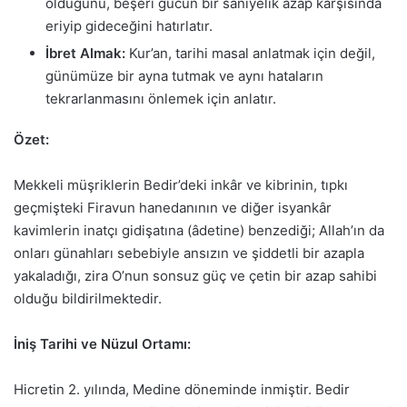
olduğunu, beşerî gücün bir saniyelik azap karşısında
eriyip gideceğini hatırlatır.
İbret Almak:
Kur’an, tarihi masal anlatmak için değil,
günümüze bir ayna tutmak ve aynı hataların
tekrarlanmasını önlemek için anlatır.
Özet:
Mekkeli müşriklerin Bedir’deki inkâr ve kibrinin, tıpkı
geçmişteki Firavun hanedanının ve diğer isyankâr
kavimlerin inatçı gidişatına (âdetine) benzediği; Allah’ın da
onları günahları sebebiyle ansızın ve şiddetli bir azapla
yakaladığı, zira O’nun sonsuz güç ve çetin bir azap sahibi
olduğu bildirilmektedir.
İniş Tarihi ve Nüzul Ortamı:
Hicretin 2. yılında, Medine döneminde inmiştir. Bedir