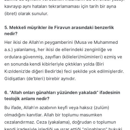
kavrayıp aynı hataları tekrarlamaması için tarih bir ayna
(ibret) olarak sunulur.
5. Mekkeli müşrikler ile Firavun arasındaki benzerlik
nedir?
Her ikisi de Allah’ın peygamberini (Musa ve Muhammed
a.s.) yalanlamış, her ikisi de ellerindeki zenginliğe ve
ordulara güvenmiş, zayıfları (köleleri/müminleri) ezmiş ve
en sonunda kendi kibirleriyle çıktıkları yolda (Biri
Kızıldeniz’de diğeri Bedir’de) feci şekilde yok edilmişlerdir.
Gidişatları (de’bleri) birebir aynıdır.
6. “Allah onları günahları yüzünden yakaladı” ifadesinin
teolojik anlamı nedir?
Bu ifade, Allah’ın azabının keyfi veya haksız (zulüm)
olmadığını kanıtlar. Allah bir toplumu masumken
cezalandırmaz. Ceza (yakalama), doğrudan o toplumun
kendi iradesiyle işlediği ve ısrar ettiği “günahların” hukuki