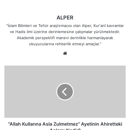
ALPER
"İslam Bilimleri ve Tefsir araştırmacısı olan Alper, Kur'anî kavramlar
ve Hadis ilmi üzerine derinlemesine çalışmalar yürütmektedir.
Akademik perspektifi manevi derinlikle harmanlayarak
okuyucularına rehberlik etmeyi amaçlar."
Web
sitesi
"Allah
Kullarına
Asla
Zulmetmez"
Ayetinin
Ahiretteki
Anlamı
Nedir?
"Allah Kullarına Asla Zulmetmez" Ayetinin Ahiretteki