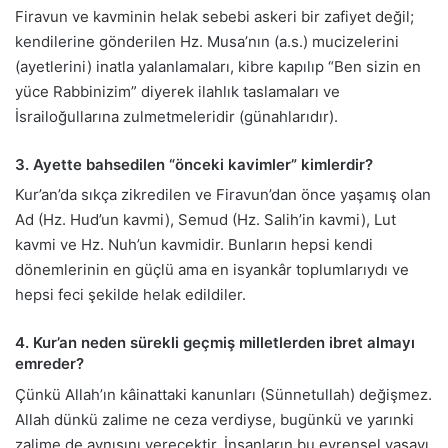
Firavun ve kavminin helak sebebi askeri bir zafiyet değil;
kendilerine gönderilen Hz. Musa’nın (a.s.) mucizelerini
(ayetlerini) inatla yalanlamaları, kibre kapılıp “Ben sizin en
yüce Rabbinizim” diyerek ilahlık taslamaları ve
İsrailoğullarına zulmetmeleridir (günahlarıdır).
3. Ayette bahsedilen “önceki kavimler” kimlerdir?
Kur’an’da sıkça zikredilen ve Firavun’dan önce yaşamış olan
Ad (Hz. Hud’un kavmi), Semud (Hz. Salih’in kavmi), Lut
kavmi ve Hz. Nuh’un kavmidir. Bunların hepsi kendi
dönemlerinin en güçlü ama en isyankâr toplumlarıydı ve
hepsi feci şekilde helak edildiler.
4. Kur’an neden sürekli geçmiş milletlerden ibret almayı
emreder?
Çünkü Allah’ın kâinattaki kanunları (Sünnetullah) değişmez.
Allah dünkü zalime ne ceza verdiyse, bugünkü ve yarınki
zalime de aynısını verecektir. İnsanların bu evrensel yasayı