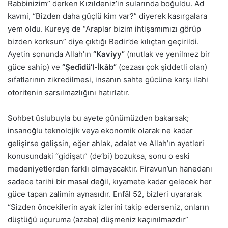
Rabbinizim” derken Kızıldeniz’in sularında boğuldu. Ad
kavmi, “Bizden daha güçlü kim var?” diyerek kasırgalara
yem oldu. Kureyş de “Araplar bizim ihtişamımızı görüp
bizden korksun” diye çıktığı Bedir’de kılıçtan geçirildi.
Ayetin sonunda Allah’ın
“Kaviyy”
(mutlak ve yenilmez bir
güce sahip) ve
“Şedîdü’l-İkâb”
(cezası çok şiddetli olan)
sıfatlarının zikredilmesi, insanın sahte gücüne karşı ilahi
otoritenin sarsılmazlığını hatırlatır.
Sohbet üslubuyla bu ayete günümüzden bakarsak;
insanoğlu teknolojik veya ekonomik olarak ne kadar
gelişirse gelişsin, eğer ahlak, adalet ve Allah’ın ayetleri
konusundaki “gidişatı” (de’bi) bozuksa, sonu o eski
medeniyetlerden farklı olmayacaktır. Firavun’un hanedanı
sadece tarihi bir masal değil, kıyamete kadar gelecek her
güce tapan zalimin aynasıdır. Enfâl 52, bizleri uyararak
“Sizden öncekilerin ayak izlerini takip ederseniz, onların
düştüğü uçuruma (azaba) düşmeniz kaçınılmazdır”