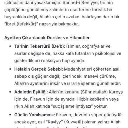
içilmesini dahi yasaklamıştır. Sünnet-i Seniyye; tarihin
çöplüğüne gömülmüş zalimlerin eserlerine turistik bir
hayranlıkla değil, Allah’ın çetin azabını hatırlayan derin bir
“ibret (tefekkür)” nazarıyla bakmaktır.
Ayetten Çıkarılacak Dersler ve Hikmetler
Tarihin Tekerrürü (De’b):
İsimler, coğrafyalar ve
asırlar değişse de, hakka kafa tutanların psikolojisi ve
gösterdikleri reaksiyon hep aynıdır.
Helakin Gerçek Sebebi:
Medeniyetleri çökerten asıl
sebep dış güçler değil; içlerindeki manevi çürüme,
Allah’ın ayetlerini inkâr ve ısrarla işlenen günahlardır.
Adaletin Eşitliği:
Allah’ın kanunu (Sünnetullah) Kureyş
için de, Firavun için de aynıdır. Hiçbir kabilenin veya
ırkın Allah katında “suç işleme imtiyazı” yoktur.
Gücün Yanılsaması:
Firavun, devrinin süper gücüydü;
ancak ayet, asıl “Kaviyy” (Kuvvetli) olanın yalnız Allah