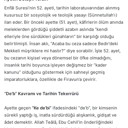
Enfâl Suresi’nin 52. ayeti, tarihin laboratuvarından alınmış
kusursuz bir sosyolojik ve teolojik yasayı (Sünnetullah’ı)
ilan eder. Bir önceki ayette (51. ayet), kâfirlerin ölüm anında
meleklerden gördüğü şiddetli azabın aslında “kendi
elleriyle öne sürdükleri günahların” bir karşılığı olduğu
belirtilmişti. İnsan aklı, “Acaba bu ceza sadece Bedir’deki
Mekkeli müşriklere mi hastır?” diye sorabilir. İşte 52. ayet,
bu cezanın kişisel veya dönemsel bir öfke olmadığını,
insanlık tarihi boyunca işleyen değişmez bir “kader
kanunu” olduğunu göstermek için sahneyi geçmiş
imparatorluklara, özellikle de Firavun’a çevirir.
“De’b” Kavramı ve Tarihin Tekerrürü
Ayette geçen
“Ke de’bi”
ifadesindeki “de’b”, bir kimsenin
sürekli yaptığı iş, inatla sürdürdüğü alışkanlık, gidişat ve
âdet demektir. Allah Teâlâ, Ebu Cehil’in önderliğindeki