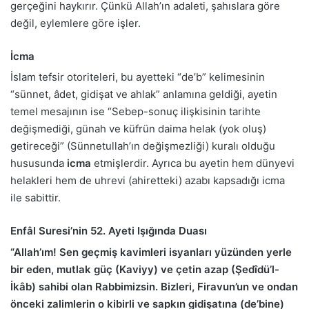
gerçeğini haykırır. Çünkü Allah’ın adaleti, şahıslara göre
değil, eylemlere göre işler.
İcma
İslam tefsir otoriteleri, bu ayetteki “de’b” kelimesinin
“sünnet, âdet, gidişat ve ahlak” anlamına geldiği, ayetin
temel mesajının ise “Sebep-sonuç ilişkisinin tarihte
değişmediği, günah ve küfrün daima helak (yok oluş)
getireceği” (Sünnetullah’ın değişmezliği) kuralı olduğu
hususunda
icma
etmişlerdir. Ayrıca bu ayetin hem dünyevi
helakleri hem de uhrevi (ahiretteki) azabı kapsadığı icma
ile sabittir.
Enfâl Suresi’nin 52. Ayeti Işığında Duası
“Allah’ım! Sen geçmiş kavimleri isyanları yüzünden yerle
bir eden, mutlak güç (Kaviyy) ve çetin azap (Şedîdü’l-
İkâb) sahibi olan Rabbimizsin. Bizleri, Firavun’un ve ondan
önceki zalimlerin o kibirli ve sapkın gidişatına (de’bine)