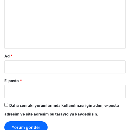
o
r
u
m
*
Ad
*
E-posta
*
Daha sonraki yorumlarımda kullanılması için adım, e-posta
adresim ve site adresim bu tarayıcıya kaydedilsin.