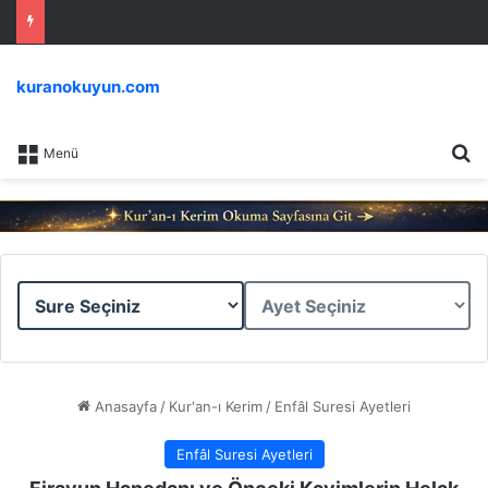
kuranokuyun.com
Ar
Menü
Sure
Ayet
Seçiniz
Seçiniz
Anasayfa
/
Kur'an-ı Kerim
/
Enfâl Suresi Ayetleri
Enfâl Suresi Ayetleri