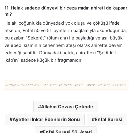
11. Helak sadece dünyevi bir ceza mıdır, ahireti de kapsar
mı?
Helak, çoğunlukla dünyadaki yok oluşu ve çöküşü ifade
etse de; Enfâl 50 ve 51. ayetlerin bağlamıyla okunduğunda,
bu azabın “Sekerât” (ölüm anı) ile başladığı ve asıl büyük
ve ebedi kısmının cehennem ateşi olarak ahirette devam
edeceği sabittir. Dünyadaki helak, ahiretteki “Şedîdü’l-
İkâb’ın” sadece küçük bir fragmanıdır.
Allahın Cezası Çetindir
Ayetleri İnkar Edenlerin Sonu
Enfal Suresi
Enfal Suresi 52. Ayeti