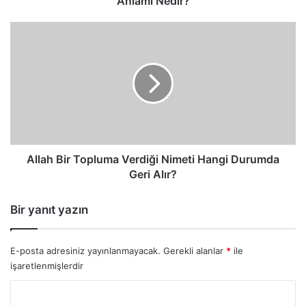
Anlamı Nedir?
Allah
Bir
Topluma
Verdiği
Nimeti
Hangi
Durumda
Geri
Alır?
Allah Bir Topluma Verdiği Nimeti Hangi Durumda
Geri Alır?
Bir yanıt yazın
E-posta adresiniz yayınlanmayacak.
Gerekli alanlar
*
ile
işaretlenmişlerdir
Y