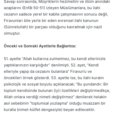
Savaşı sonrasında, Müşriklerin hezimetini ve ölüm anındaki
azaplarını (Enfâl 50-51) izleyen Müslümanlara, bu ilahi
cezanın sadece yerel bir kabile çatışmasının sonucu değil,
Firavunları bile yerle bir eden evrensel ilahi kanunun
(Sünnetullah) bir parçası olduğunu kavratmak için nazil
olmuştur.
Önceki ve Sonraki Ayetlerle Bağlantısı:
51. ayette “Allah kullarına zulmetmez, bu kendi ellerinizle
yaptıklarınızın karşılığıdır” denilmişti. 52. ayet, “Kendi
elleriyle yapıp da cezasını bulanlara” Firavun’u ve
öncekileri örnek gösterdi. 53. ayette ise, bu ilahi kuralın
psikolojik ve sosyal boyutu açıklanacak; “Bu şundandır: Bir
toplum kendisinde bulunan (iyi) özellikleri değiştirmedikçe,
Allah onlara verdiği nimeti değiştirmez” denilerek helakin
asıl sebebinin “toplumsal yozlaşma” olduğu muazzam bir
kuralla (nimet-külfet dengesiyle) beyan edilecektir.