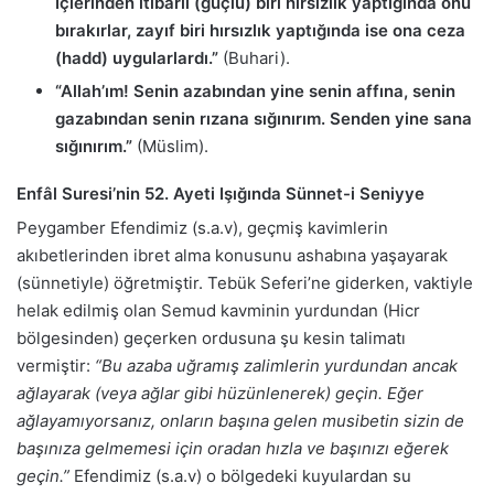
İçlerinden itibarlı (güçlü) biri hırsızlık yaptığında onu
bırakırlar, zayıf biri hırsızlık yaptığında ise ona ceza
(hadd) uygularlardı.”
(Buhari).
“Allah’ım! Senin azabından yine senin affına, senin
gazabından senin rızana sığınırım. Senden yine sana
sığınırım.”
(Müslim).
Enfâl Suresi’nin 52. Ayeti Işığında Sünnet-i Seniyye
Peygamber Efendimiz (s.a.v), geçmiş kavimlerin
akıbetlerinden ibret alma konusunu ashabına yaşayarak
(sünnetiyle) öğretmiştir. Tebük Seferi’ne giderken, vaktiyle
helak edilmiş olan Semud kavminin yurdundan (Hicr
bölgesinden) geçerken ordusuna şu kesin talimatı
vermiştir:
“Bu azaba uğramış zalimlerin yurdundan ancak
ağlayarak (veya ağlar gibi hüzünlenerek) geçin. Eğer
ağlayamıyorsanız, onların başına gelen musibetin sizin de
başınıza gelmemesi için oradan hızla ve başınızı eğerek
geçin.”
Efendimiz (s.a.v) o bölgedeki kuyulardan su