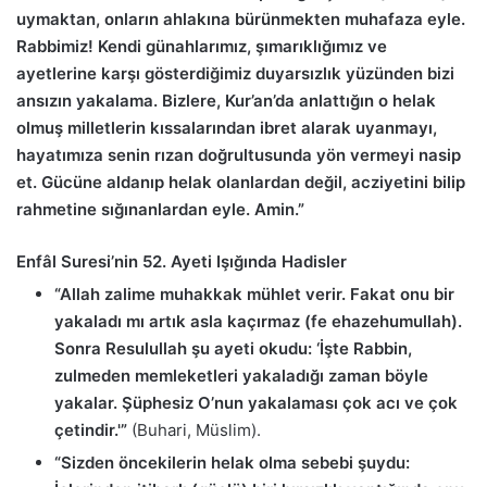
uymaktan, onların ahlakına bürünmekten muhafaza eyle.
Rabbimiz! Kendi günahlarımız, şımarıklığımız ve
ayetlerine karşı gösterdiğimiz duyarsızlık yüzünden bizi
ansızın yakalama. Bizlere, Kur’an’da anlattığın o helak
olmuş milletlerin kıssalarından ibret alarak uyanmayı,
hayatımıza senin rızan doğrultusunda yön vermeyi nasip
et. Gücüne aldanıp helak olanlardan değil, acziyetini bilip
rahmetine sığınanlardan eyle. Amin.”
Enfâl Suresi’nin 52. Ayeti Işığında Hadisler
“Allah zalime muhakkak mühlet verir. Fakat onu bir
yakaladı mı artık asla kaçırmaz (fe ehazehumullah).
Sonra Resulullah şu ayeti okudu: ‘İşte Rabbin,
zulmeden memleketleri yakaladığı zaman böyle
yakalar. Şüphesiz O’nun yakalaması çok acı ve çok
çetindir.'”
(Buhari, Müslim).
“Sizden öncekilerin helak olma sebebi şuydu: