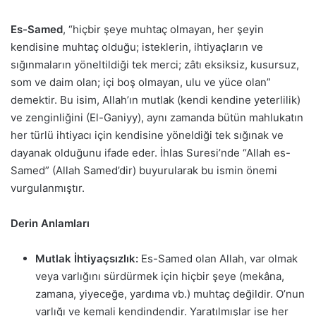
Es-Samed
, “hiçbir şeye muhtaç olmayan, her şeyin
kendisine muhtaç olduğu; isteklerin, ihtiyaçların ve
sığınmaların yöneltildiği tek merci; zâtı eksiksiz, kusursuz,
som ve daim olan; içi boş olmayan, ulu ve yüce olan”
demektir. Bu isim, Allah’ın mutlak (kendi kendine yeterlilik)
ve zenginliğini (El-Ganiyy), aynı zamanda bütün mahlukatın
her türlü ihtiyacı için kendisine yöneldiği tek sığınak ve
dayanak olduğunu ifade eder. İhlas Suresi’nde “Allah es-
Samed” (Allah Samed’dir) buyurularak bu ismin önemi
vurgulanmıştır.
Derin Anlamları
Mutlak İhtiyaçsızlık:
Es-Samed olan Allah, var olmak
veya varlığını sürdürmek için hiçbir şeye (mekâna,
zamana, yiyeceğe, yardıma vb.) muhtaç değildir. O’nun
varlığı ve kemali kendindendir. Yaratılmışlar ise her