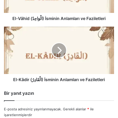
Faziletleri
El-Vâhid (الْوَاحِدُ) İsminin Anlamları ve Faziletleri
El-
Kâdir
(الْقَادِرُ)
İsminin
Anlamları
ve
Faziletleri
El-Kâdir (الْقَادِرُ) İsminin Anlamları ve Faziletleri
Bir yanıt yazın
E-posta adresiniz yayınlanmayacak.
Gerekli alanlar
*
ile
işaretlenmişlerdir