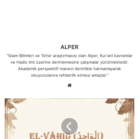
ALPER
"İslam Bilimleri ve Tefsir araştırmacısı olan Alper, Kur'anî kavramlar
ve Hadis ilmi üzerine derinlemesine çalışmalar yürütmektedir.
Akademik perspektifi manevi derinlikle harmanlayarak
okuyucularına rehberlik etmeyi amaçlar."
Web
sitesi
El-
Vâhid
(الْوَاحِدُ)
İsminin
Anlamları
ve