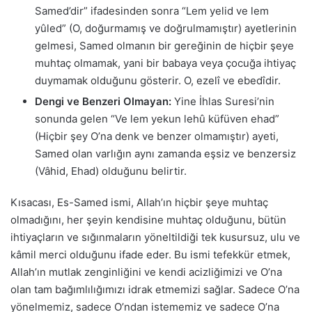
Samed’dir” ifadesinden sonra “Lem yelid ve lem
yûled” (O, doğurmamış ve doğrulmamıştır) ayetlerinin
gelmesi, Samed olmanın bir gereğinin de hiçbir şeye
muhtaç olmamak, yani bir babaya veya çocuğa ihtiyaç
duymamak olduğunu gösterir. O, ezelî ve ebedîdir.
Dengi ve Benzeri Olmayan:
Yine İhlas Suresi’nin
sonunda gelen “Ve lem yekun lehû küfüven ehad”
(Hiçbir şey O’na denk ve benzer olmamıştır) ayeti,
Samed olan varlığın aynı zamanda eşsiz ve benzersiz
(Vâhid, Ehad) olduğunu belirtir.
Kısacası, Es-Samed ismi, Allah’ın hiçbir şeye muhtaç
olmadığını, her şeyin kendisine muhtaç olduğunu, bütün
ihtiyaçların ve sığınmaların yöneltildiği tek kusursuz, ulu ve
kâmil merci olduğunu ifade eder. Bu ismi tefekkür etmek,
Allah’ın mutlak zenginliğini ve kendi acizliğimizi ve O’na
olan tam bağımlılığımızı idrak etmemizi sağlar. Sadece O’na
yönelmemiz, sadece O’ndan istememiz ve sadece O’na