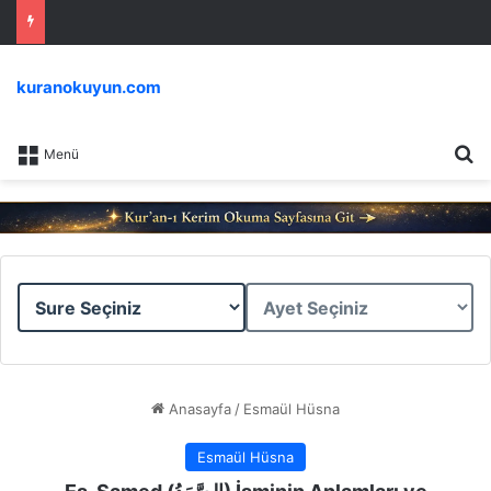
kuranokuyun.com
Ar
Menü
Sure
Ayet
Seçiniz
Seçiniz
Anasayfa
/
Esmaül Hüsna
Esmaül Hüsna