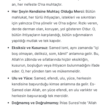
an, her nefeste O’na muhtaçtır.
Her Şeyin Kendisine Muhtaç Olduğu Merci:
Bütün
mahlukat, her türlü ihtiyaçları, istekleri ve sıkıntıları
için yalnızca O’na yönelir ve O’na sığınır. Rızkı veren,
derde derman olan, koruyan, yol gösteren O’dur. O,
bütün ihtiyaçların karşılandığı, bütün sığınmaların
yapıldığı mutlak ve tek kapıdır.
Eksiksiz ve Kusursuz:
Samed ismi, aynı zamanda “içi
boş olmayan, deliksiz, som, kâmil” anlamına gelir. Bu,
Allah’ın zâtında ve sıfatlarında hiçbir eksikliğin,
kusurun, boşluğun veya ihtiyacın bulunmadığını ifade
eder. O, her yönden tam ve mükemmeldir.
Ulu ve Yüce:
Samed, efendi, ulu, yüce, herkesin
kendisine başvurduğu kimse anlamına da gelir. Es-
Samed olan Allah, en yüce efendi, en ulu varlıktır ve
herkesin başvuracağı tek mercidir.
Doğmamış ve Doğrulmamış:
İhlas Suresi’nde “Allah