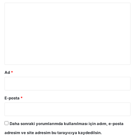
Y
o
r
u
m
*
Ad
*
E-posta
*
Daha sonraki yorumlarımda kullanılması için adım, e-posta
adresim ve site adresim bu tarayıcıya kaydedilsin.