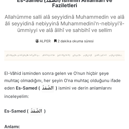
Es-Samed (الصَّمَدُ) İsminin Anlamları ve
Faziletleri
Allahümme salli alâ seyyidinâ Muhammedin ve alâ
âli seyyidinâ nebiyyinâ Muhammedini'n-nebiyyi'il-
ümmiyyi ve alâ âlihî ve sahbihî ve sellim
ALPER
2 dakika okuma süresi
El-Vâhid isminden sonra gelen ve O’nun hiçbir şeye
muhtaç olmadığını, her şeyin O’na muhtaç olduğunu ifade
الصَّمَدُ
eden
Es-Samed (
)
ismini ve derin anlamlarını
inceleyelim:
الصَّمَدُ
Es-Samed (
)
Anlamı: