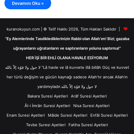
Devamını Oku »
kuranokuyun.com | © Telif Hakkı 2026, Tüm Hakları Saklıdır |
“Ey Alemlerinde Tasdiklediklerinizin Rabbi olan Allah’ım! Bizi; gazaba
uğrayanların uğratanların ve saptıranların yoluna saptırma!”
HER İŞİ BİR EHLİ OLANA HAVALE EDİYORUM
لا حول ولا قوّة إلاّ بالله “Lâ havle ve lâ kuvvete illâ billâh Güç ve kuvvet
her türlü değişim ve gücün kaynağı sadece Allah'tır ancak Allah’ın
yardımıyladır.لا حول ولا قوّة إلاّ بالله
Bakara Suresi Ayetleri
Arâf Suresi Ayetleri
Âl-i İmrân Suresi Ayetleri
Nisa Suresi Ayetleri
Enam Suresi Ayetleri
Mâide Suresi Ayetleri
Enfâl Suresi Ayetleri
Tevbe Suresi Ayetleri
Fatiha Suresi Ayetleri