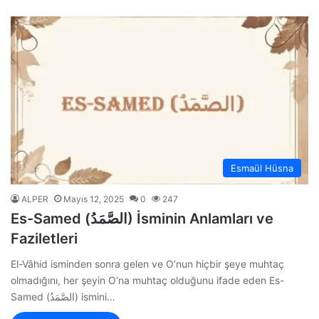
Esmaül Hüsna
ALPER
Mayıs 12, 2025
0
247
Es-Samed (الصَّمَدُ) İsminin Anlamları ve
Faziletleri
El-Vâhid isminden sonra gelen ve O’nun hiçbir şeye muhtaç
olmadığını, her şeyin O’na muhtaç olduğunu ifade eden Es-
Samed (الصَّمَدُ) ismini…