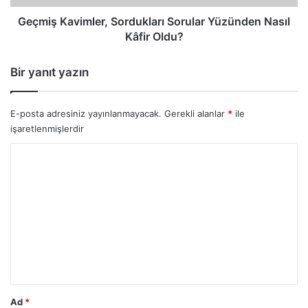
Geçmiş Kavimler, Sordukları Sorular Yüzünden Nasıl
Kâfir Oldu?
Bir yanıt yazın
E-posta adresiniz yayınlanmayacak.
Gerekli alanlar
*
ile
işaretlenmişlerdir
Y
o
r
u
m
*
Ad
*