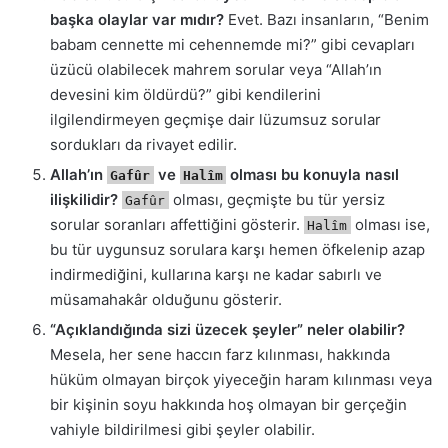
başka olaylar var mıdır?
Evet. Bazı insanların, “Benim
babam cennette mi cehennemde mi?” gibi cevapları
üzücü olabilecek mahrem sorular veya “Allah’ın
devesini kim öldürdü?” gibi kendilerini
ilgilendirmeyen geçmişe dair lüzumsuz sorular
sordukları da rivayet edilir.
Allah’ın
ve
olması bu konuyla nasıl
Gafûr
Halîm
ilişkilidir?
olması, geçmişte bu tür yersiz
Gafûr
sorular soranları affettiğini gösterir.
olması ise,
Halîm
bu tür uygunsuz sorulara karşı hemen öfkelenip azap
indirmediğini, kullarına karşı ne kadar sabırlı ve
müsamahakâr olduğunu gösterir.
“Açıklandığında sizi üzecek şeyler” neler olabilir?
Mesela, her sene haccın farz kılınması, hakkında
hüküm olmayan birçok yiyeceğin haram kılınması veya
bir kişinin soyu hakkında hoş olmayan bir gerçeğin
vahiyle bildirilmesi gibi şeyler olabilir.