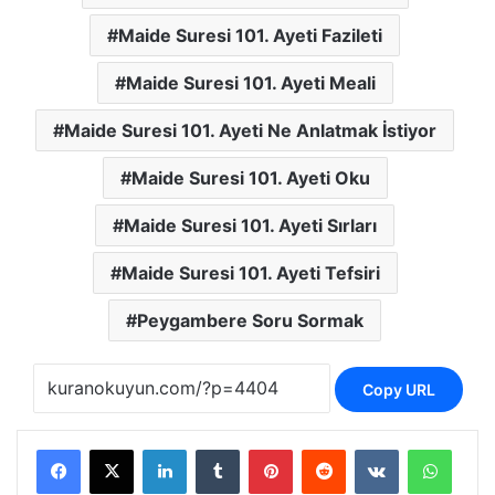
Maide Suresi 101. Ayeti Fazileti
Maide Suresi 101. Ayeti Meali
Maide Suresi 101. Ayeti Ne Anlatmak İstiyor
Maide Suresi 101. Ayeti Oku
Maide Suresi 101. Ayeti Sırları
Maide Suresi 101. Ayeti Tefsiri
Peygambere Soru Sormak
Copy URL
LinkedIn
Tumblr
Pinterest
Reddit
VKontakte
Whats