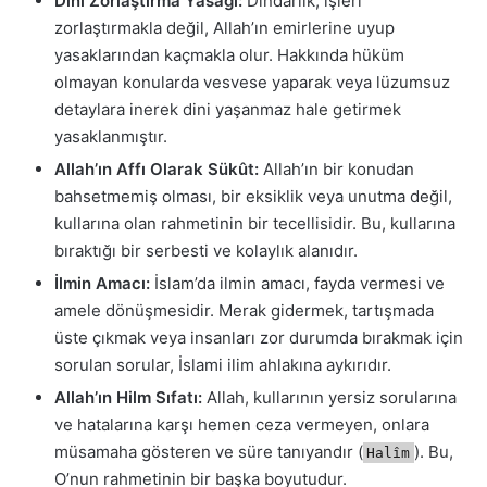
Dini Zorlaştırma Yasağı:
Dindarlık, işleri
zorlaştırmakla değil, Allah’ın emirlerine uyup
yasaklarından kaçmakla olur. Hakkında hüküm
olmayan konularda vesvese yaparak veya lüzumsuz
detaylara inerek dini yaşanmaz hale getirmek
yasaklanmıştır.
Allah’ın Affı Olarak Sükût:
Allah’ın bir konudan
bahsetmemiş olması, bir eksiklik veya unutma değil,
kullarına olan rahmetinin bir tecellisidir. Bu, kullarına
bıraktığı bir serbesti ve kolaylık alanıdır.
İlmin Amacı:
İslam’da ilmin amacı, fayda vermesi ve
amele dönüşmesidir. Merak gidermek, tartışmada
üste çıkmak veya insanları zor durumda bırakmak için
sorulan sorular, İslami ilim ahlakına aykırıdır.
Allah’ın Hilm Sıfatı:
Allah, kullarının yersiz sorularına
ve hatalarına karşı hemen ceza vermeyen, onlara
müsamaha gösteren ve süre tanıyandır (
). Bu,
Halîm
O’nun rahmetinin bir başka boyutudur.