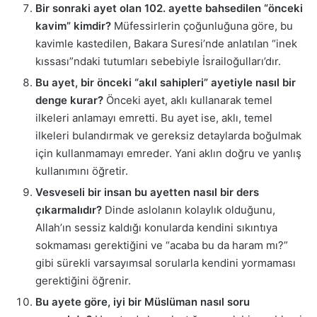
Bir sonraki ayet olan 102. ayette bahsedilen “önceki
kavim” kimdir?
Müfessirlerin çoğunluğuna göre, bu
kavimle kastedilen, Bakara Suresi’nde anlatılan “inek
kıssası”ndaki tutumları sebebiyle İsrailoğulları’dır.
Bu ayet, bir önceki “akıl sahipleri” ayetiyle nasıl bir
denge kurar?
Önceki ayet, aklı kullanarak temel
ilkeleri anlamayı emretti. Bu ayet ise, aklı, temel
ilkeleri bulandırmak ve gereksiz detaylarda boğulmak
için kullanmamayı emreder. Yani aklın doğru ve yanlış
kullanımını öğretir.
Vesveseli bir insan bu ayetten nasıl bir ders
çıkarmalıdır?
Dinde aslolanın kolaylık olduğunu,
Allah’ın sessiz kaldığı konularda kendini sıkıntıya
sokmaması gerektiğini ve “acaba bu da haram mı?”
gibi sürekli varsayımsal sorularla kendini yormaması
gerektiğini öğrenir.
Bu ayete göre, iyi bir Müslüman nasıl soru