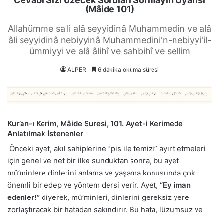
Cevabı Sizi Üzecek Soruları Sormayın Uyarısı
(Mâide 101)
Allahümme salli alâ seyyidinâ Muhammedin ve alâ
âli seyyidinâ nebiyyinâ Muhammedini'n-nebiyyi'il-
ümmiyyi ve alâ âlihî ve sahbihî ve sellim
ALPER
6 dakika okuma süresi
Kur’an-ı Kerim, Mâide Suresi, 101. Ayet-i Kerimede
Anlatılmak İstenenler
Önceki ayet, akıl sahiplerine “pis ile temizi” ayırt etmeleri
için genel ve net bir ilke sunduktan sonra, bu ayet
mü’minlere dinlerini anlama ve yaşama konusunda çok
önemli bir edep ve yöntem dersi verir. Ayet,
“Ey iman
edenler!”
diyerek, mü’minleri, dinlerini gereksiz yere
zorlaştıracak bir hatadan sakındırır. Bu hata, lüzumsuz ve