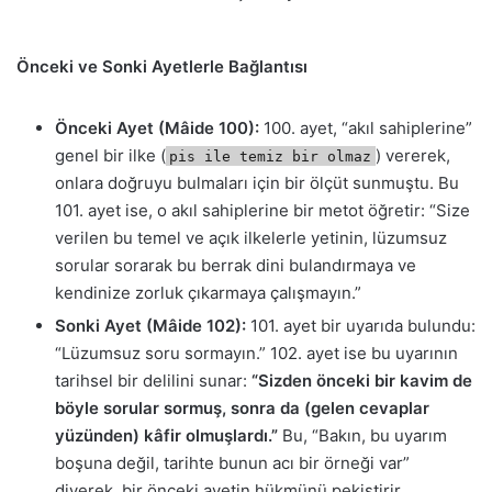
Önceki ve Sonki Ayetlerle Bağlantısı
Önceki Ayet (Mâide 100):
100. ayet, “akıl sahiplerine”
genel bir ilke (
) vererek,
pis ile temiz bir olmaz
onlara doğruyu bulmaları için bir ölçüt sunmuştu. Bu
101. ayet ise, o akıl sahiplerine bir metot öğretir: “Size
verilen bu temel ve açık ilkelerle yetinin, lüzumsuz
sorular sorarak bu berrak dini bulandırmaya ve
kendinize zorluk çıkarmaya çalışmayın.”
Sonki Ayet (Mâide 102):
101. ayet bir uyarıda bulundu:
“Lüzumsuz soru sormayın.” 102. ayet ise bu uyarının
tarihsel bir delilini sunar:
“Sizden önceki bir kavim de
böyle sorular sormuş, sonra da (gelen cevaplar
yüzünden) kâfir olmuşlardı.”
Bu, “Bakın, bu uyarım
boşuna değil, tarihte bunun acı bir örneği var”
diyerek, bir önceki ayetin hükmünü pekiştirir.