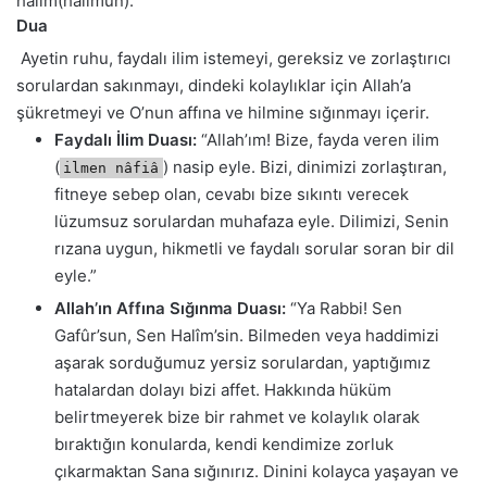
halîm(halîmun).
Dua
Ayetin ruhu, faydalı ilim istemeyi, gereksiz ve zorlaştırıcı
sorulardan sakınmayı, dindeki kolaylıklar için Allah’a
şükretmeyi ve O’nun affına ve hilmine sığınmayı içerir.
Faydalı İlim Duası:
“Allah’ım! Bize, fayda veren ilim
(
) nasip eyle. Bizi, dinimizi zorlaştıran,
ilmen nâfiâ
fitneye sebep olan, cevabı bize sıkıntı verecek
lüzumsuz sorulardan muhafaza eyle. Dilimizi, Senin
rızana uygun, hikmetli ve faydalı sorular soran bir dil
eyle.”
Allah’ın Affına Sığınma Duası:
“Ya Rabbi! Sen
Gafûr’sun, Sen Halîm’sin. Bilmeden veya haddimizi
aşarak sorduğumuz yersiz sorulardan, yaptığımız
hatalardan dolayı bizi affet. Hakkında hüküm
belirtmeyerek bize bir rahmet ve kolaylık olarak
bıraktığın konularda, kendi kendimize zorluk
çıkarmaktan Sana sığınırız. Dinini kolayca yaşayan ve