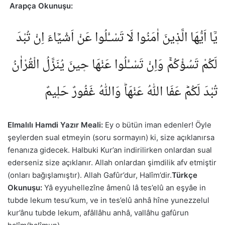
Arapça Okunuşu:
يَٓا اَيُّهَا الَّذ۪ينَ اٰمَنُوا لَا تَسْـَٔلُوا عَنْ اَشْيَٓاءَ اِنْ تُبْدَ
لَكُمْ تَسُؤْكُمْۚ وَاِنْ تَسْـَٔلُوا عَنْهَا ح۪ينَ يُنَزَّلُ الْقُرْاٰنُ
تُبْدَ لَكُمْؕ عَفَا اللّٰهُ عَنْهَاؕ وَاللّٰهُ غَفُورٌ حَل۪يمٌ
Elmalılı Hamdi Yazır Meali:
Ey o bütün iman edenler! Öyle
şeylerden sual etmeyin (soru sormayın) ki, size açıklanırsa
fenanıza gidecek. Halbuki Kur’an indirilirken onlardan sual
ederseniz size açıklanır. Allah onlardan şimdilik afv etmiştir
(onları bağışlamıştır). Allah Gafûr’dur, Halîm’dir.
Türkçe
Okunuşu:
Yâ eyyuhellezîne âmenû lâ tes’elû an eşyâe in
tubde lekum tesu’kum, ve in tes’elû anhâ hîne yunezzelul
kur’ânu tubde lekum, afâllâhu anhâ, vallâhu gafûrun