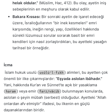
helak oldular.”
(Müslim, Hac, 412). Bu olay, ayetin iniş
sebeplerinin en meşhuru olarak kabul edilir.
Bakara Kıssası:
Bir sonraki ayetin de işaret edeceği
üzere, İsrailoğullarının “bir inek kesmeleri” emri
karşısında, ineğin rengi, yaşı, özellikleri hakkında
sürekli lüzumsuz sorular sorarak basit bir emri
kendileri için nasıl zorlaştırdıkları, bu ayetteki yasağın
tarihsel bir örneğidir.
İcma
İslam hukuk usulü (
) alimleri, bu ayetten çok
usûlü'l-fıkh
önemli bir ilke çıkarmışlardır:
“Eşyada aslolan ibâhadır.”
Yani, hakkında Kur’an ve Sünnet’te açık bir yasaklama
(
) veya emir (
) bulunmayan konularda,
haram
farz/vâcib
aslolan o şeyin mübah (serbest) olduğudur. Ayetteki “Allah
onlardan afv etmiştir” ifadesi, bu ilkenin en güçlü
dayanaklarından biridir.