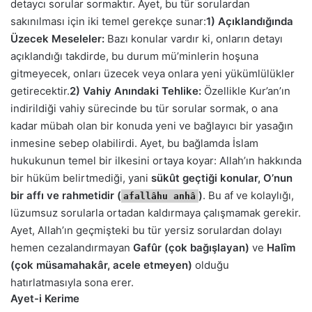
detaycı sorular sormaktır. Ayet, bu tür sorulardan
sakınılması için iki temel gerekçe sunar:
1) Açıklandığında
Üzecek Meseleler:
Bazı konular vardır ki, onların detayı
açıklandığı takdirde, bu durum mü’minlerin hoşuna
gitmeyecek, onları üzecek veya onlara yeni yükümlülükler
getirecektir.
2) Vahiy Anındaki Tehlike:
Özellikle Kur’an’ın
indirildiği vahiy sürecinde bu tür sorular sormak, o ana
kadar mübah olan bir konuda yeni ve bağlayıcı bir yasağın
inmesine sebep olabilirdi. Ayet, bu bağlamda İslam
hukukunun temel bir ilkesini ortaya koyar: Allah’ın hakkında
bir hüküm belirtmediği, yani
sükût geçtiği konular, O’nun
bir affı ve rahmetidir (
)
. Bu af ve kolaylığı,
afallâhu anhâ
lüzumsuz sorularla ortadan kaldırmaya çalışmamak gerekir.
Ayet, Allah’ın geçmişteki bu tür yersiz sorulardan dolayı
hemen cezalandırmayan
Gafûr (çok bağışlayan)
ve
Halîm
(çok müsamahakâr, acele etmeyen)
olduğu
hatırlatmasıyla sona erer.
Ayet-i Kerime