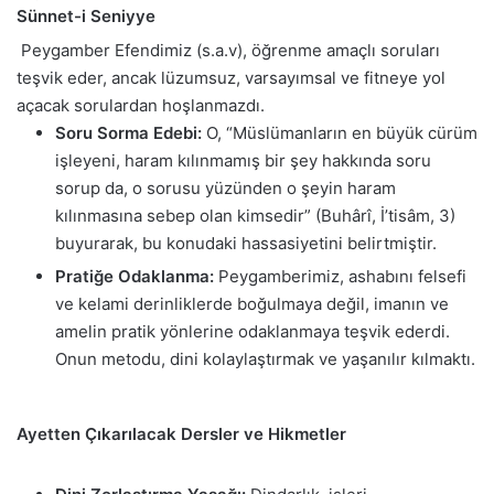
Sünnet-i Seniyye
Peygamber Efendimiz (s.a.v), öğrenme amaçlı soruları
teşvik eder, ancak lüzumsuz, varsayımsal ve fitneye yol
açacak sorulardan hoşlanmazdı.
Soru Sorma Edebi:
O, “Müslümanların en büyük cürüm
işleyeni, haram kılınmamış bir şey hakkında soru
sorup da, o sorusu yüzünden o şeyin haram
kılınmasına sebep olan kimsedir” (Buhârî, İ’tisâm, 3)
buyurarak, bu konudaki hassasiyetini belirtmiştir.
Pratiğe Odaklanma:
Peygamberimiz, ashabını felsefi
ve kelami derinliklerde boğulmaya değil, imanın ve
amelin pratik yönlerine odaklanmaya teşvik ederdi.
Onun metodu, dini kolaylaştırmak ve yaşanılır kılmaktı.
Ayetten Çıkarılacak Dersler ve Hikmetler