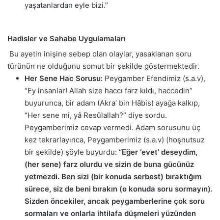
yaşatanlardan eyle bizi.”
Hadisler ve Sahabe Uygulamaları
Bu ayetin inişine sebep olan olaylar, yasaklanan soru
türünün ne olduğunu somut bir şekilde göstermektedir.
Her Sene Hac Sorusu:
Peygamber Efendimiz (s.a.v),
“Ey insanlar! Allah size haccı farz kıldı, haccedin”
buyurunca, bir adam (Akra’ bin Hâbis) ayağa kalkıp,
“Her sene mi, yâ Resûlallah?” diye sordu.
Peygamberimiz cevap vermedi. Adam sorusunu üç
kez tekrarlayınca, Peygamberimiz (s.a.v) (hoşnutsuz
bir şekilde) şöyle buyurdu:
“Eğer ‘evet’ deseydim,
(her sene) farz olurdu ve sizin de buna gücünüz
yetmezdi. Ben sizi (bir konuda serbest) bıraktığım
sürece, siz de beni bırakın (o konuda soru sormayın).
Sizden öncekiler, ancak peygamberlerine çok soru
sormaları ve onlarla ihtilafa düşmeleri yüzünden