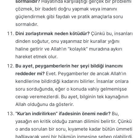
sormalıdır?
Hayatında karşılaştığı gerçek bir problemi
çözmek, bir ibadeti doğru yapmak veya imanını
güçlendirmek gibi faydalı ve pratik amaçlarla soru
sormalıdır.
Dini zorlaştırmak neden kötüdür?
Çünkü bu, insanları
dinden soğutur, onu yaşanmaz bir kurallar yığını
haline getirir ve Allah’ın “kolaylık” muradına aykırı
hareket etmek olur.
Bu ayet, peygamberlerin her şeyi bildiği inancını
reddeder mi?
Evet. Peygamberler de ancak Allah’ın
kendilerine bildirdiği kadarını bilirler. İnsanlar onlara
soru sorduğunda, eğer o konuda vahiy gelmemişse
cevap veremezlerdi. Bu ayet, bilginin tek kaynağının
Allah olduğunu da gösterir.
“Kur’an indirilirken” ifadesinin önemi nedir?
Bu,
yasağın en kritik olduğu zaman dilimini belirtir. Çünkü
o anda sorulan bir soru, kıyamete kadar bütün ümmeti
bağlayacak yeni bir hükmün inmesine sebep olabilirdi.