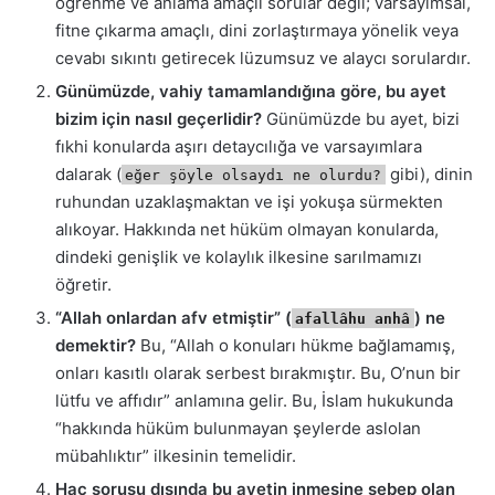
öğrenme ve anlama amaçlı sorular değil; varsayımsal,
fitne çıkarma amaçlı, dini zorlaştırmaya yönelik veya
cevabı sıkıntı getirecek lüzumsuz ve alaycı sorulardır.
Günümüzde, vahiy tamamlandığına göre, bu ayet
bizim için nasıl geçerlidir?
Günümüzde bu ayet, bizi
fıkhi konularda aşırı detaycılığa ve varsayımlara
dalarak (
gibi), dinin
eğer şöyle olsaydı ne olurdu?
ruhundan uzaklaşmaktan ve işi yokuşa sürmekten
alıkoyar. Hakkında net hüküm olmayan konularda,
dindeki genişlik ve kolaylık ilkesine sarılmamızı
öğretir.
“Allah onlardan afv etmiştir” (
) ne
afallâhu anhâ
demektir?
Bu, “Allah o konuları hükme bağlamamış,
onları kasıtlı olarak serbest bırakmıştır. Bu, O’nun bir
lütfu ve affıdır” anlamına gelir. Bu, İslam hukukunda
“hakkında hüküm bulunmayan şeylerde aslolan
mübahlıktır” ilkesinin temelidir.
Hac sorusu dışında bu ayetin inmesine sebep olan