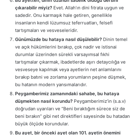
Bu ayetten, dinin özünün sadelik olduğu dersini
çıkarabilir miyiz?
Evet. Allah’ın dini fıtrata uygun ve
sadedir. Onu karmaşık hale getiren, genellikle
insanların kendi lüzumsuz teferruatları, felsefi
tartışmaları ve vesveseleridir.
Günümüzde bu hataya nasıl düşülebilir?
Dinin temel
ve açık hükümlerini bırakıp, çok nadir ve istisnai
durumlar üzerinden sürekli varsayımsal fıkhi
tartışmalar çıkarmak, ibadetlerde aşırı detaycılığa ve
vesveseye kapılmak veya ayetlerin net anlamlarını
bırakıp batıni ve zorlama yorumların peşine düşmek,
bu hatanın modern yansımalarıdır.
Peygamberimiz zamanındaki sahabe, bu hataya
düşmekten nasıl korundu?
Peygamberimiz’in (s.a.v)
doğrudan uyarıları ve “Beni bıraktığım sürece siz de
beni bırakın” gibi net direktifleri sayesinde bu hatadan
büyük ölçüde korundular.
Bu ayet, bir önceki ayet olan 101. ayetin önemini