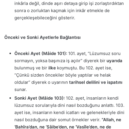
inkârla değil, dinde aşırı detaya girip işi zorlaştırdıktan
sonra o zorluktan kaçmak için inkâr etmekle de
gerçekleşebileceğini gösterir.
Önceki ve Sonki Ayetlerle Bağlantısı
Önceki Ayet (Mâide 101):
101. ayet, “Lüzumsuz soru
sormayın, yoksa başınıza iş açılır” diyerek bir
uyarıda
bulunmuş ve bir
ilke
koymuştu. Bu 102. ayet ise,
“Çünkü sizden öncekiler böyle yaptılar ve helak
oldular” diyerek o uyarının
tarihsel delilini ve ispatını
sunar.
Sonki Ayet (Mâide 103):
102. ayet, insanların kendi
lüzumsuz sorularıyla dini nasıl bozduğunu anlattı. 103.
ayet ise, insanların kendi icatları ve gelenekleriyle dini
nasıl bozduğuna dair somut örnekler verir.
“Allah, ne
‘Bahîra’dan, ne ‘Sâibe’den, ne ‘Vasîle’den, ne de