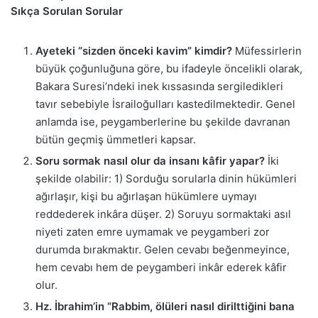
Sıkça Sorulan Sorular
Ayeteki “sizden önceki kavim” kimdir?
Müfessirlerin
büyük çoğunluğuna göre, bu ifadeyle öncelikli olarak,
Bakara Suresi’ndeki inek kıssasında sergiledikleri
tavır sebebiyle İsrailoğulları kastedilmektedir. Genel
anlamda ise, peygamberlerine bu şekilde davranan
bütün geçmiş ümmetleri kapsar.
Soru sormak nasıl olur da insanı kâfir yapar?
İki
şekilde olabilir: 1) Sorduğu sorularla dinin hükümleri
ağırlaşır, kişi bu ağırlaşan hükümlere uymayı
reddederek inkâra düşer. 2) Soruyu sormaktaki asıl
niyeti zaten emre uymamak ve peygamberi zor
durumda bırakmaktır. Gelen cevabı beğenmeyince,
hem cevabı hem de peygamberi inkâr ederek kâfir
olur.
Hz. İbrahim’in “Rabbim, ölüleri nasıl dirilttiğini bana