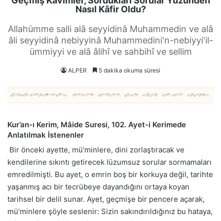
Geçmiş Kavimler, Sordukları Sorular Yüzünden
Nasıl Kâfir Oldu?
Allahümme salli alâ seyyidinâ Muhammedin ve alâ
âli seyyidinâ nebiyyinâ Muhammedini'n-nebiyyi'il-
ümmiyyi ve alâ âlihî ve sahbihî ve sellim
ALPER
5 dakika okuma süresi
Kur’an-ı Kerim, Mâide Suresi, 102. Ayet-i Kerimede
Anlatılmak İstenenler
Bir önceki ayette, mü’minlere, dini zorlaştıracak ve
kendilerine sıkıntı getirecek lüzumsuz sorular sormamaları
emredilmişti. Bu ayet, o emrin boş bir korkuya değil, tarihte
yaşanmış acı bir tecrübeye dayandığını ortaya koyan
tarihsel bir delil sunar. Ayet, geçmişe bir pencere açarak,
mü’minlere şöyle seslenir: Sizin sakındırıldığınız bu hataya,