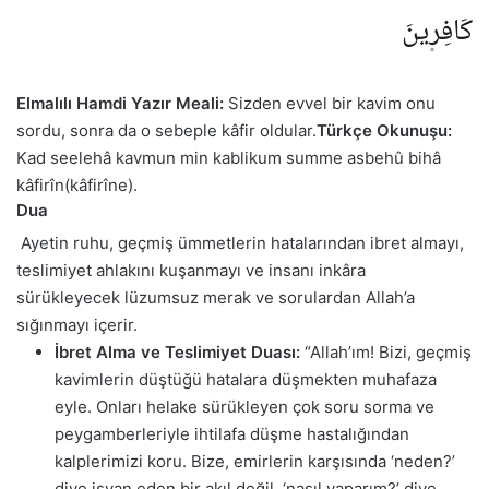
كَافِر۪ينَ
Elmalılı Hamdi Yazır Meali:
Sizden evvel bir kavim onu
sordu, sonra da o sebeple kâfir oldular.
Türkçe Okunuşu:
Kad seelehâ kavmun min kablikum summe asbehû bihâ
kâfirîn(kâfirîne).
Dua
Ayetin ruhu, geçmiş ümmetlerin hatalarından ibret almayı,
teslimiyet ahlakını kuşanmayı ve insanı inkâra
sürükleyecek lüzumsuz merak ve sorulardan Allah’a
sığınmayı içerir.
İbret Alma ve Teslimiyet Duası:
“Allah’ım! Bizi, geçmiş
kavimlerin düştüğü hatalara düşmekten muhafaza
eyle. Onları helake sürükleyen çok soru sorma ve
peygamberleriyle ihtilafa düşme hastalığından
kalplerimizi koru. Bize, emirlerin karşısında ‘neden?’
diye isyan eden bir akıl değil, ‘nasıl yaparım?’ diye