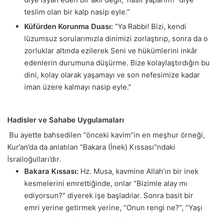
teslim olan bir kalp nasip eyle.”
Küfürden Korunma Duası:
“Ya Rabbi! Bizi, kendi
lüzumsuz sorularımızla dinimizi zorlaştırıp, sonra da o
zorluklar altında ezilerek Seni ve hükümlerini inkâr
edenlerin durumuna düşürme. Bize kolaylaştırdığın bu
dini, kolay olarak yaşamayı ve son nefesimize kadar
iman üzere kalmayı nasip eyle.”
Hadisler ve Sahabe Uygulamaları
Bu ayette bahsedilen “önceki kavim”in en meşhur örneği,
Kur’an’da da anlatılan “Bakara (İnek) Kıssası”ndaki
İsrailoğulları’dır.
Bakara Kıssası:
Hz. Musa, kavmine Allah’ın bir inek
kesmelerini emrettiğinde, onlar “Bizimle alay mı
ediyorsun?” diyerek işe başladılar. Sonra basit bir
emri yerine getirmek yerine, “Onun rengi ne?”, “Yaşı