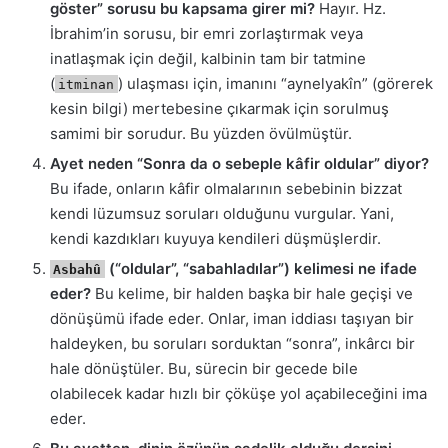
göster” sorusu bu kapsama girer mi?
Hayır. Hz.
İbrahim’in sorusu, bir emri zorlaştırmak veya
inatlaşmak için değil, kalbinin tam bir tatmine
(
) ulaşması için, imanını “aynelyakîn” (görerek
itminan
kesin bilgi) mertebesine çıkarmak için sorulmuş
samimi bir sorudur. Bu yüzden övülmüştür.
Ayet neden “Sonra da o sebeple kâfir oldular” diyor?
Bu ifade, onların kâfir olmalarının sebebinin bizzat
kendi lüzumsuz soruları olduğunu vurgular. Yani,
kendi kazdıkları kuyuya kendileri düşmüşlerdir.
(“oldular”, “sabahladılar”) kelimesi ne ifade
Asbahû
eder?
Bu kelime, bir halden başka bir hale geçişi ve
dönüşümü ifade eder. Onlar, iman iddiası taşıyan bir
haldeyken, bu soruları sorduktan “sonra”, inkârcı bir
hale dönüştüler. Bu, sürecin bir gecede bile
olabilecek kadar hızlı bir çöküşe yol açabileceğini ima
eder.