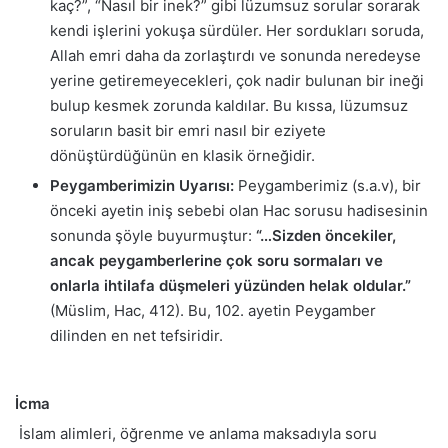
kaç?”, “Nasıl bir inek?” gibi lüzumsuz sorular sorarak
kendi işlerini yokuşa sürdüler. Her sordukları soruda,
Allah emri daha da zorlaştırdı ve sonunda neredeyse
yerine getiremeyecekleri, çok nadir bulunan bir ineği
bulup kesmek zorunda kaldılar. Bu kıssa, lüzumsuz
soruların basit bir emri nasıl bir eziyete
dönüştürdüğünün en klasik örneğidir.
Peygamberimizin Uyarısı:
Peygamberimiz (s.a.v), bir
önceki ayetin iniş sebebi olan Hac sorusu hadisesinin
sonunda şöyle buyurmuştur:
“…Sizden öncekiler,
ancak peygamberlerine çok soru sormaları ve
onlarla ihtilafa düşmeleri yüzünden helak oldular.”
(Müslim, Hac, 412). Bu, 102. ayetin Peygamber
dilinden en net tefsiridir.
İcma
İslam alimleri, öğrenme ve anlama maksadıyla soru