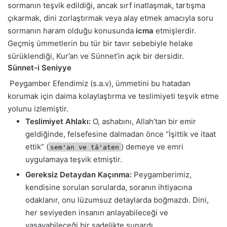
sormanın teşvik edildiği, ancak sırf inatlaşmak, tartışma
çıkarmak, dini zorlaştırmak veya alay etmek amacıyla soru
sormanın haram olduğu konusunda
icma
etmişlerdir.
Geçmiş ümmetlerin bu tür bir tavır sebebiyle helake
sürüklendiği, Kur’an ve Sünnet’in açık bir dersidir.
Sünnet-i Seniyye
Peygamber Efendimiz (s.a.v), ümmetini bu hatadan
korumak için daima kolaylaştırma ve teslimiyeti teşvik etme
yolunu izlemiştir.
Teslimiyet Ahlakı:
O, ashabını, Allah’tan bir emir
geldiğinde, felsefesine dalmadan önce “İşittik ve itaat
ettik” (
) demeye ve emri
sem'an ve tâ'aten
uygulamaya teşvik etmiştir.
Gereksiz Detaydan Kaçınma:
Peygamberimiz,
kendisine sorulan sorularda, soranın ihtiyacına
odaklanır, onu lüzumsuz detaylarda boğmazdı. Dini,
her seviyeden insanın anlayabileceği ve
yaşayabileceği bir sadelikte sunardı.