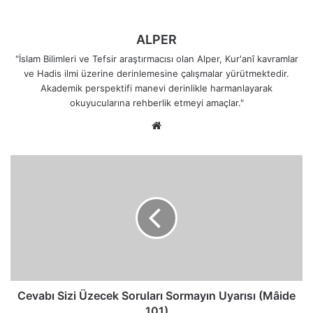
ALPER
"İslam Bilimleri ve Tefsir araştırmacısı olan Alper, Kur'anî kavramlar
ve Hadis ilmi üzerine derinlemesine çalışmalar yürütmektedir.
Akademik perspektifi manevi derinlikle harmanlayarak
okuyucularına rehberlik etmeyi amaçlar."
Web
sitesi
Cevabı
Sizi
Üzecek
Soruları
Sormayın
Uyarısı
(Mâide
101)
Cevabı Sizi Üzecek Soruları Sormayın Uyarısı (Mâide
101)