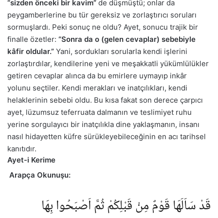
“sizden önceki bir kavim”
de düşmüştü; onlar da
peygamberlerine bu tür gereksiz ve zorlaştırıcı soruları
sormuşlardı. Peki sonuç ne oldu? Ayet, sonucu trajik bir
finalle özetler:
“Sonra da o (gelen cevaplar) sebebiyle
kâfir oldular.”
Yani, sordukları sorularla kendi işlerini
zorlaştırdılar, kendilerine yeni ve meşakkatli yükümlülükler
getiren cevaplar alınca da bu emirlere uymayıp inkâr
yolunu seçtiler. Kendi merakları ve inatçılıkları, kendi
helaklerinin sebebi oldu. Bu kısa fakat son derece çarpıcı
ayet, lüzumsuz teferruata dalmanın ve teslimiyet ruhu
yerine sorgulayıcı bir inatçılıkla dine yaklaşmanın, insanı
nasıl hidayetten küfre sürükleyebileceğinin en acı tarihsel
kanıtıdır.
Ayet-i Kerime
Arapça Okunuşu:
قَدْ سَاَلَهَا قَوْمٌ مِنْ قَبْلِكُمْ ثُمَّ اَصْبَحُوا بِهَا