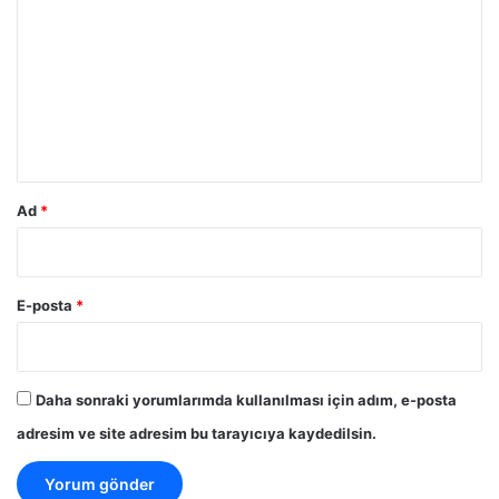
o
r
u
m
*
Ad
*
E-posta
*
Daha sonraki yorumlarımda kullanılması için adım, e-posta
adresim ve site adresim bu tarayıcıya kaydedilsin.