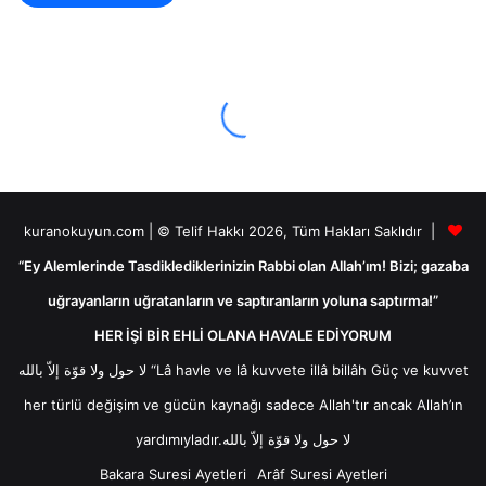
kuranokuyun.com | © Telif Hakkı 2026, Tüm Hakları Saklıdır |
“Ey Alemlerinde Tasdiklediklerinizin Rabbi olan Allah’ım! Bizi; gazaba
uğrayanların uğratanların ve saptıranların yoluna saptırma!”
HER İŞİ BİR EHLİ OLANA HAVALE EDİYORUM
لا حول ولا قوّة إلاّ بالله “Lâ havle ve lâ kuvvete illâ billâh Güç ve kuvvet
her türlü değişim ve gücün kaynağı sadece Allah'tır ancak Allah’ın
yardımıyladır.لا حول ولا قوّة إلاّ بالله
Bakara Suresi Ayetleri
Arâf Suresi Ayetleri