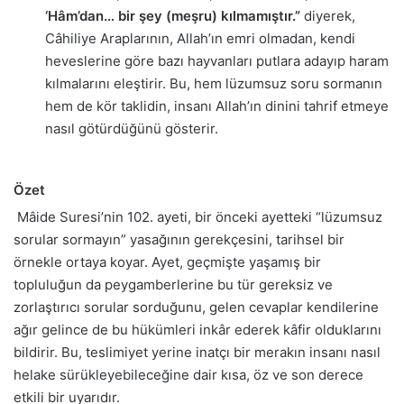
‘Hâm’dan… bir şey (meşru) kılmamıştır.”
diyerek,
Câhiliye Araplarının, Allah’ın emri olmadan, kendi
heveslerine göre bazı hayvanları putlara adayıp haram
kılmalarını eleştirir. Bu, hem lüzumsuz soru sormanın
hem de kör taklidin, insanı Allah’ın dinini tahrif etmeye
nasıl götürdüğünü gösterir.
Özet
Mâide Suresi’nin 102. ayeti, bir önceki ayetteki “lüzumsuz
sorular sormayın” yasağının gerekçesini, tarihsel bir
örnekle ortaya koyar. Ayet, geçmişte yaşamış bir
topluluğun da peygamberlerine bu tür gereksiz ve
zorlaştırıcı sorular sorduğunu, gelen cevaplar kendilerine
ağır gelince de bu hükümleri inkâr ederek kâfir olduklarını
bildirir. Bu, teslimiyet yerine inatçı bir merakın insanı nasıl
helake sürükleyebileceğine dair kısa, öz ve son derece
etkili bir uyarıdır.