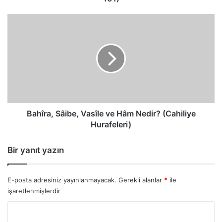
Bahîra,
Sâibe,
Vasîle
ve
Hâm
Nedir?
(Cahiliye
Hurafeleri)
Bahîra, Sâibe, Vasîle ve Hâm Nedir? (Cahiliye
Hurafeleri)
Bir yanıt yazın
E-posta adresiniz yayınlanmayacak.
Gerekli alanlar
*
ile
işaretlenmişlerdir
Y