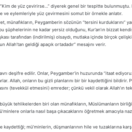
 “Kim de yüz çevirirse…” diyerek genel bir tespitte bulunmuştu. B
iyle ve eylemleriyle yüz çevirmesini somut bir örnekle anlatır.
et, münafıkların, Peygamberin sözünün “tersini kurduklarını” yan
bu şüphelerinin ne kadar yersiz olduğunu, Kur’an’ın bizzat kendisi
şkası tarafından (indirilmiş) olsaydı, mutlaka içinde birçok çel
un Allah’tan geldiği apaçık ortadadır” mesajını verir.
tavrı deşifre edilir. Onlar, Peygamber’in huzurunda “itaat ediyoru
lar. Allah, onların bu gizli planlarını bir bir kaydettiğini bildir
ını (tevekkül etmesini) emreder; çünkü vekil olarak Allah’ın te
ük tehlikelerden biri olan münafıkların, Müslümanların birliği
mü’minlere onlarla nasıl başa çıkacaklarını öğretmek amacıyla naz
i ve kaydettiği; mü’minlerin, düşmanlarının hile ve tuzaklarına kar