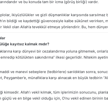
larındandır ve bu konuda tam bir icma (görüş birliği) vardır.
lolar, ikiyüzlülükler ve gizli düşmanlıklar karşısında sarsılmaz
’ın bildiği ve kaydettiği güvencesiyle kalbe sükûnet verirken, mü’
lir Vekil olan Allah’a tevekkül etmeye yönlendirir. Bu, hem düny
ular
tülüğe kayıtsız kalmak mıdır?
ifaklarına karşı dünyevi bir cezalandırma yoluna gitmemek, onlarl
 emredip kötülükten sakındırma” ilkesi geçerlidir. Nitekim ayeti
 maddi ve manevi sebeplere (tedbirlere) sarıldıktan sonra, sonu
et, Peygamber’e, münafıklara karşı alınacak en büyük tedbirin “
tiği kimsedir. Allah’ı vekil kılmak, tüm işlerimizin sonucunu, pla
 güçlü ve en bilge vekil olduğu için, O’nu vekil edinen birinin b