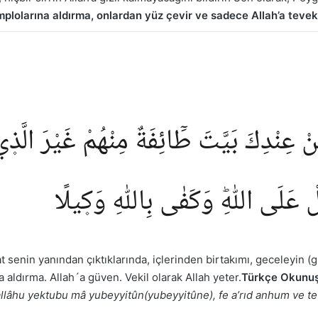
plolarına aldırma, onlardan yüz çevir ve sadece Allah’a tevekk
 عِنْدِكَ بَيَّتَ طَٓائِفَةٌ مِنْهُمْ غَيْرَ الَّذ۪ي
لْ عَلَى اللّٰهِؕ وَكَفٰى بِاللّٰهِ وَك۪يلًا
 senin yanından çıktıklarında, içlerinden birtakımı, geceleyin (g
a aldırma. Allah´a güven. Vekil olarak Allah yeter.
Türkçe Okunuş
llâhu yektubu mâ yubeyyitûn(yubeyyitûne), fe a’rıd anhum ve tevek