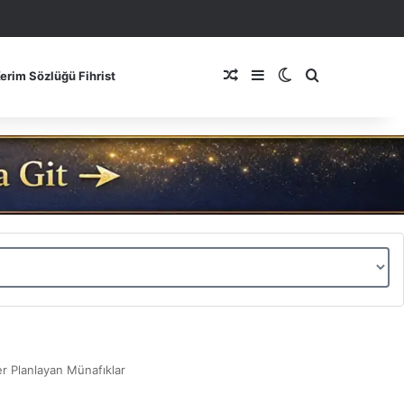
Rastgele Makale
Kenar Bölmesi
Dış görünümü de
Arama yap ..
Kerim Sözlüğü Fihrist
r Planlayan Münafıklar