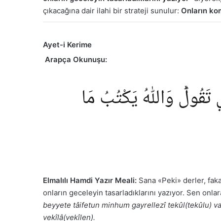
çıkacağına dair ilahi bir strateji sunulur:
Onların kom
Ayet-i Kerime
Arapça Okunuşu:
 تَقُولُؕ وَاللّٰهُ يَكْتُبُ مَا
Elmalılı Hamdi Yazır Meali:
Sana «Peki» derler, fakat
onların geceleyin tasarladıklarını yazıyor. Sen onlar
beyyete tâifetun minhum gayrellezî tekûl(tekûlu) va
vekîlâ(vekîlen).