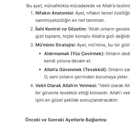
Bu ayet, münafıklıkla mücadelede ve Allah’a teslimiy
Nifakın Anatomisi:
Ayet, nifakın temel özelliği
samimiyetsizliğin en net tanımıdır.
İlahi Kontrol ve Gözetim:
“Allah onların geceleyi
gizli toplantı, hiçbir komplo Allah’a gizli değild
Mü’minin Stratejisi:
Ayet, mü’mine, bu tür gizli
Aldırmamak (Yüz Çevirmek):
Onların dedi
kendi yoluna devam et.
Allah’a Güvenmek (Tevekkül):
Onların san
O, seni onların şerrinden korumaya yeter.
Vekil Olarak Allah’ın Yetmesi:
“Vekil olarak All
bir güvenle tevekkül ettiği kimsedir. Allah’ı v
işini en güzel şekilde sonuçlandıracaktır.
Önceki ve Sonraki Ayetlerle Bağlantısı