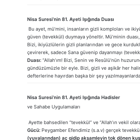
Nisa Suresi’nin 81. Ayeti Işığında Duası
Bu ayet, mü’mini, insanların gizli komploları ve iki
güven (tevekkül) duymaya yöneltir. Mü’minin duası, 
Bizi, ikiyüzlülerin gizli planlarından ve gece kurduk
çevirerek, sadece Sana güvenip dayanmayı (tevekkül 
Duası:
“Allah’ım! Bizi, Senin ve Resûlü’nün huzurun
gündüzümüzle bir eyle. Bizi, gizli ve aşikâr her hal
defterlerine hayırdan başka bir şey yazılmayanlarda
Nisa Suresi’nin 81. Ayeti Işığında Hadisler
ve Sahabe Uygulamaları
Ayette bahsedilen “tevekkül” ve “Allah’ın vekil olar
Gücü:
Peygamber Efendimiz (s.a.v) gerçek tevekkü
(yuvalarından) aç gidip akşamleyin tok dönen kuşları 