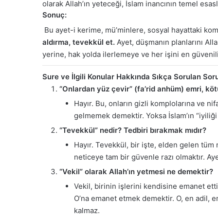
olarak Allah’ın yeteceği, İslam inancının temel esas
Sonuç:
Bu ayet-i kerime, mü’minlere, sosyal hayattaki komp
aldırma, tevekkül et.
Ayet, düşmanın planlarını Allah
yerine, hak yolda ilerlemeye ve her işini en güveni
Sure ve İlgili Konular Hakkında Sıkça Sorulan Sor
“Onlardan yüz çevir” (fa’rid anhüm) emri, kö
Hayır. Bu, onların gizli komplolarına ve n
gelmemek demektir. Yoksa İslam’ın “iyiliği
“Tevekkül” nedir? Tedbiri bırakmak mıdır?
Hayır. Tevekkül, bir işte, elden gelen tüm
neticeye tam bir güvenle razı olmaktır. Ay
“Vekil” olarak Allah’ın yetmesi ne demektir?
Vekil, birinin işlerini kendisine emanet et
O’na emanet etmek demektir. O, en adil, en
kalmaz.