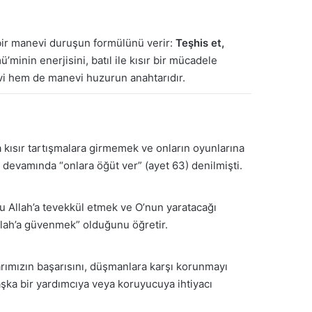
 bir manevi duruşun formülünü verir:
Teşhis et,
minin enerjisini, batıl ile kısır bir mücadele
evi hem de manevi huzurun anahtarıdır.
a kısır tartışmalara girmemek ve onların oyunlarına
n devamında “onlara öğüt ver” (ayet 63) denilmişti.
cu Allah’a tevekkül etmek ve O’nun yaratacağı
Allah’a güvenmek” olduğunu öğretir.
nlarımızın başarısını, düşmanlara karşı korunmayı
aşka bir yardımcıya veya koruyucuya ihtiyacı