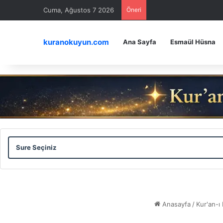
Cuma, Ağustos 7 2026
Öneri
kuranokuyun.com
Ana Sayfa
Esmaül Hüsna
Sure
Ayet
Seçiniz
Seçiniz
Anasayfa
/
Kur'an-ı