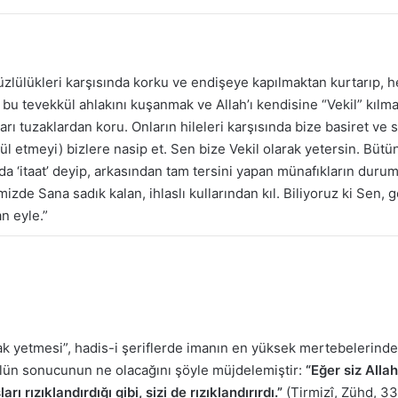
yüzlülükleri karşısında korku ve endişeye kapılmaktan kurtarıp, h
bu tevekkül ahlakını kuşanmak ve Allah’ı kendisine “Vekil” kılmak
ları tuzaklardan koru. Onların hileleri karşısında bize basiret ve
etmeyi) bizlere nasip et. Sen bize Vekil olarak yetersin. Bütün 
da ‘itaat’ deyip, arkasından tam tersini yapan münafıkların duru
imizde Sana sadık kalan, ihlaslı kullarından kıl. Biliyoruz ki Sen
n eyle.”
ak yetmesi”, hadis-i şeriflerde imanın en yüksek mertebelerinden 
lün sonucunun ne olacağını şöyle müjdelemiştir:
“Eğer siz Alla
rızıklandırdığı gibi, sizi de rızıklandırırdı.”
(Tirmizî, Zühd, 33