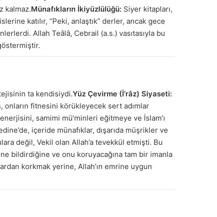
iz kalmaz.
Münafıkların İkiyüzlülüğü:
Siyer kitapları,
lerine katılır, “Peki, anlaştık” derler, ancak gece
lerdi. Allah Teâlâ, Cebrail (a.s.) vasıtasıyla bu
göstermiştir.
ejisinin ta kendisiydi.
Yüz Çevirme (İ’râz) Siyaseti:
 onların fitnesini körükleyecek sert adımlar
 enerjisini, samimi mü’minleri eğitmeye ve İslam’ı
dine’de, içeride münafıklar, dışarıda müşrikler ve
ra değil, Vekil olan Allah’a tevekkül etmişti. Bu
ine bildirdiğine ve onu koruyacağına tam bir imanla
lolardan korkmak yerine, Allah’ın emrine uygun