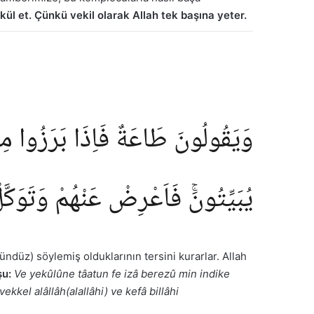
ül et. Çünkü vekil olarak Allah tek başına yeter.
وَيَقُولُونَ طَاعَةٌ فَاِذَا بَرَزُوا مِنْ
يُبَيِّتُونَۚ فَاَعْرِضْ عَنْهُمْ وَتَوَكَّ
ündüz) söylemiş olduklarının tersini kurarlar. Allah
u:
Ve yekûlûne tâatun fe izâ berezû min indike
kel alâllâh(alallâhi) ve kefâ billâhi