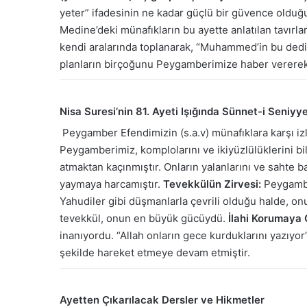
yeter” ifadesinin ne kadar güçlü bir güvence olduğun
Medine’deki münafıkların bu ayette anlatılan tavırlar
kendi aralarında toplanarak, “Muhammed’in bu dediği
planların birçoğunu Peygamberimize haber vererek, “A
Nisa Suresi’nin 81. Ayeti Işığında Sünnet-i Seniyy
Peygamber Efendimizin (s.a.v) münafıklara karşı izled
Peygamberimiz, komplolarını ve ikiyüzlülüklerini bi
atmaktan kaçınmıştır. Onların yalanlarını ve sahte b
yaymaya harcamıştır.
Tevekkülün Zirvesi:
Peygamber
Yahudiler gibi düşmanlarla çevrili olduğu halde, onu
tevekkül, onun en büyük gücüydü.
İlahi Korumaya
inanıyordu. “Allah onların gece kurduklarını yazıyo
şekilde hareket etmeye devam etmiştir.
Ayetten Çıkarılacak Dersler ve Hikmetler