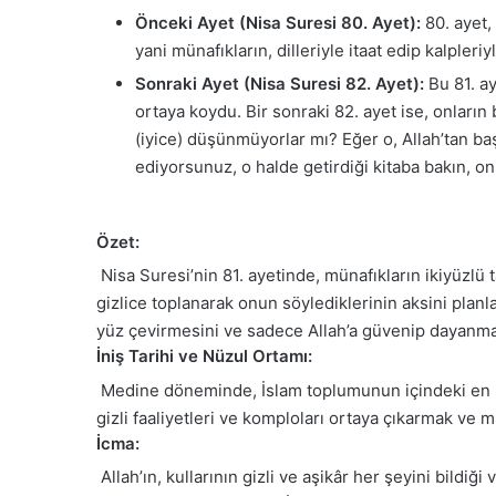
Önceki Ayet (Nisa Suresi 80. Ayet):
80. ayet,
yani münafıkların, dilleriyle itaat edip kalpler
Sonraki Ayet (Nisa Suresi 82. Ayet):
Bu 81. ay
ortaya koydu. Bir sonraki 82. ayet ise, onların 
(iyice) düşünmüyorlar mı? Eğer o, Allah’tan ba
ediyorsunuz, o halde getirdiği kitaba bakın, on
Özet:
Nisa Suresi’nin 81. ayetinde, münafıkların ikiyüzlü 
gizlice toplanarak onun söylediklerinin aksini planlar
yüz çevirmesini ve sadece Allah’a güvenip dayanmas
İniş Tarihi ve Nüzul Ortamı:
Medine döneminde, İslam toplumunun içindeki en büy
gizli faaliyetleri ve komploları ortaya çıkarmak ve 
İcma:
Allah’ın, kullarının gizli ve aşikâr her şeyini bildiğ