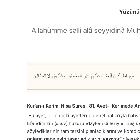
Yüzünüz
Allahümme salli alâ seyyidinâ Mu
Kur’an-ı Kerim, Nisa Suresi, 81. Ayet-i Kerimede A
Bu ayet, bir önceki ayetlerde genel hatlarıyla bahs
Efendimizin (s.a.v) huzurundayken dilleriyle “Baş üs
söylediklerinin tam tersini planladıklarını ve kompl
onların geceleyin tasarladıklarını yazıyor”
diyerek,