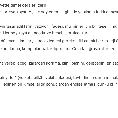
ette temel dersler içerir:
ni ortaya koyar: Açıkta söylenen ile gizlide yapılanın farklı olma
n tasarladıklarını yazıyor” ifadesi, mü’minler için bir teselli, münaf
ir. Her şey kayıt altındadır ve hesabı sorulacaktır.
 düşmanlıklar karşısında izlemesi gereken iki adımlı bir strateji ö
kodularına, komplolarına takılıp kalma. Onlarla uğraşarak enerji
a verebileceği zarardan korkma. İşini, planını, geleceğini en sağ
ah yeter” (ve kefâ billâhi vekîlâ) ifadesi, tevhidin en derin manala
ekil edinen bir kimse, artık sonuçlardan endişe etmez; çünkü bili