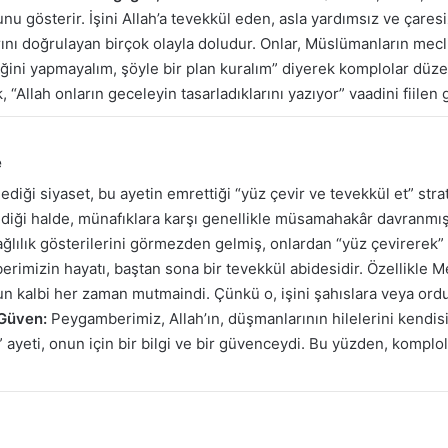
u gösterir. İşini Allah’a tevekkül eden, asla yardımsız ve çares
ını doğrulayan birçok olayla doludur. Onlar, Müslümanların meclis
ni yapmayalım, şöyle bir plan kuralım” diyerek komplolar düzenler
llah onların geceleyin tasarladıklarını yazıyor” vaadini fiilen 
e
iği siyaset, bu ayetin emrettiği “yüz çevir ve tevekkül et” strat
ldiği halde, münafıklara karşı genellikle müsamahakâr davranmış,
ağlılık gösterilerini görmezden gelmiş, onlardan “yüz çevirerek”
imizin hayatı, baştan sona bir tevekkül abidesidir. Özellikle Me
n kalbi her zaman mutmaindi. Çünkü o, işini şahıslara veya ordula
 Güven:
Peygamberimiz, Allah’ın, düşmanlarının hilelerini kendis
r” ayeti, onun için bir bilgi ve bir güvenceydi. Bu yüzden, komp