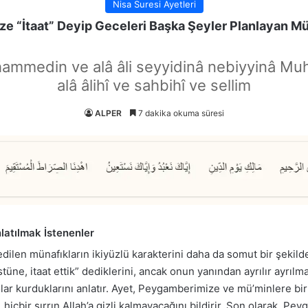
Nisa Suresi Ayetleri
e “İtaat” Deyip Geceleri Başka Şeyler Planlayan Mü
hammedin ve alâ âli seyyidinâ nebiyyinâ Mu
alâ âlihî ve sahbihî ve sellim
ALPER
7 dakika okuma süresi
nlatılmak İstenenler
edilen münafıkların ikiyüzlü karakterini daha da somut bir şeki
tüne, itaat ettik” dediklerini, ancak onun yanından ayrılır ayrılm
olar kurduklarını anlatır. Ayet, Peygamberimize ve mü’minlere bir
 hiçbir sırrın Allah’a gizli kalmayacağını bildirir. Son olarak, P