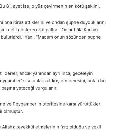
u 81. ayet ise, o yüz çevirmenin en kötü şeklini,
i ona itiraz ettiklerini ve ondan şüphe duyduklarını
ni delil göstererek ispatlar: “Onlar hâlâ Kur’an’ı
işki bulurlardı.” Yani, “Madem onun sözünden şüphe
z” derler, ancak yanından ayrılınca, geceleyin
ir. Peygamber’e ise onlara aldırış etmemesini, onlardan
k başına yeteceği vurgulanır.
ne ve Peygamber’in otoritesine karşı yürüttükleri
il olmuştur.
şı Allah’a tevekkül etmelerinin farz olduğu ve vekil