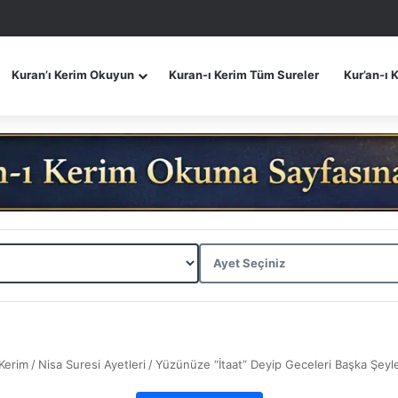
Kuran’ı Kerim Okuyun
Kuran-ı Kerim Tüm Sureler
Kur’an-ı 
 Kerim
/
Nisa Suresi Ayetleri
/
Yüzünüze “İtaat” Deyip Geceleri Başka Şeyle