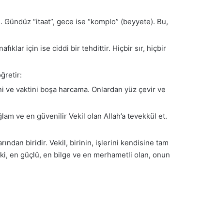
sı. Gündüz “itaat”, gece ise “komplo” (beyyete). Bu,
ıklar için ise ciddi bir tehdittir. Hiçbir sır, hiçbir
ğretir:
ni ve vaktini boşa harcama. Onlardan yüz çevir ve
lam ve en güvenilir Vekil olan Allah’a tevekkül et.
rından biridir. Vekil, birinin, işlerini kendisine tam
r ki, en güçlü, en bilge ve en merhametli olan, onun