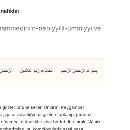
nafıklar
hammedini'n-nebiyyi'il-ümmiyyi ve
lde gözler önüne serer. Onların, Peygamber
az, gece karanlığında gizlice toplanıp, gündüz
 güvence, münafıklara ise bir tehdit olarak,
“Allah
eygamberimize, bu komplocularla nasıl başa