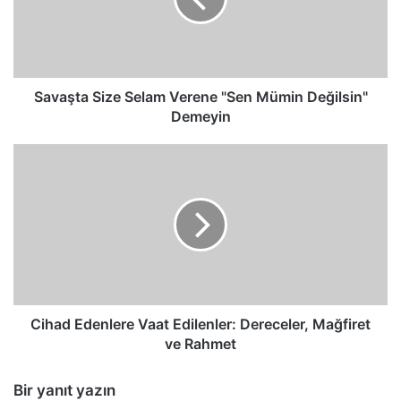
Mümin
Değilsin"
Demeyin
Savaşta Size Selam Verene "Sen Mümin Değilsin"
Demeyin
Cihad
Edenlere
Vaat
Edilenler:
Dereceler,
Mağfiret
ve
Rahmet
Cihad Edenlere Vaat Edilenler: Dereceler, Mağfiret
ve Rahmet
Bir yanıt yazın