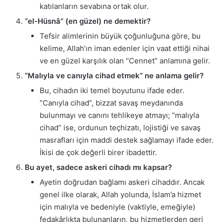
katılanların sevabına ortak olur.
“el-Hüsnâ” (en güzel) ne demektir?
Tefsir alimlerinin büyük çoğunluğuna göre, bu
kelime, Allah’ın iman edenler için vaat ettiği nihai
ve en güzel karşılık olan “Cennet” anlamına gelir.
“Malıyla ve canıyla cihad etmek” ne anlama gelir?
Bu, cihadın iki temel boyutunu ifade eder.
“Canıyla cihad”, bizzat savaş meydanında
bulunmayı ve canını tehlikeye atmayı; “malıyla
cihad” ise, ordunun teçhizatı, lojistiği ve savaş
masrafları için maddi destek sağlamayı ifade eder.
İkisi de çok değerli birer ibadettir.
Bu ayet, sadece askeri cihadı mı kapsar?
Ayetin doğrudan bağlamı askeri cihaddır. Ancak
genel ilke olarak, Allah yolunda, İslam’a hizmet
için malıyla ve bedeniyle (vaktiyle, emeğiyle)
fedakârlıkta bulunanların, bu hizmetlerden geri