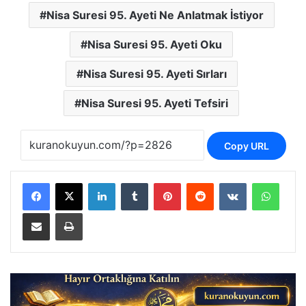
Nisa Suresi 95. Ayeti Ne Anlatmak İstiyor
Nisa Suresi 95. Ayeti Oku
Nisa Suresi 95. Ayeti Sırları
Nisa Suresi 95. Ayeti Tefsiri
Copy URL
LinkedIn
Tumblr
Pinterest
Reddit
VKontakte
Whats
E-Posta ile paylaş
Yazdır