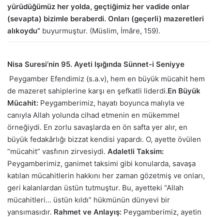
yürüdüğümüz her yolda, geçtiğimiz her vadide onlar
(sevapta) bizimle beraberdi. Onları (geçerli) mazeretleri
alıkoydu”
buyurmuştur. (Müslim, İmâre, 159).
Nisa Suresi’nin 95. Ayeti Işığında Sünnet-i Seniyye
Peygamber Efendimiz (s.a.v), hem en büyük mücahit hem
de mazeret sahiplerine karşı en şefkatli liderdi.
En Büyük
Mücahit:
Peygamberimiz, hayatı boyunca malıyla ve
canıyla Allah yolunda cihad etmenin en mükemmel
örneğiydi. En zorlu savaşlarda en ön safta yer alır, en
büyük fedakârlığı bizzat kendisi yapardı. O, ayette övülen
“mücahit” vasfının zirvesiydi.
Adaletli Taksim:
Peygamberimiz, ganimet taksimi gibi konularda, savaşa
katılan mücahitlerin hakkını her zaman gözetmiş ve onları,
geri kalanlardan üstün tutmuştur. Bu, ayetteki “Allah
mücahitleri… üstün kıldı” hükmünün dünyevi bir
yansımasıdır.
Rahmet ve Anlayış:
Peygamberimiz, ayetin