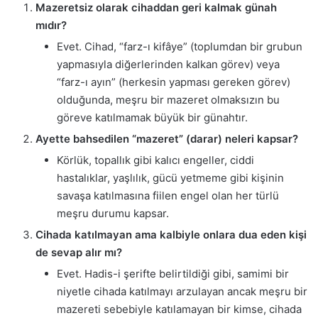
Mazeretsiz olarak cihaddan geri kalmak günah
mıdır?
Evet. Cihad, “farz-ı kifâye” (toplumdan bir grubun
yapmasıyla diğerlerinden kalkan görev) veya
“farz-ı ayın” (herkesin yapması gereken görev)
olduğunda, meşru bir mazeret olmaksızın bu
göreve katılmamak büyük bir günahtır.
Ayette bahsedilen “mazeret” (darar) neleri kapsar?
Körlük, topallık gibi kalıcı engeller, ciddi
hastalıklar, yaşlılık, gücü yetmeme gibi kişinin
savaşa katılmasına fiilen engel olan her türlü
meşru durumu kapsar.
Cihada katılmayan ama kalbiyle onlara dua eden kişi
de sevap alır mı?
Evet. Hadis-i şerifte belirtildiği gibi, samimi bir
niyetle cihada katılmayı arzulayan ancak meşru bir
mazereti sebebiyle katılamayan bir kimse, cihada