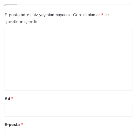
E-posta adresiniz yayınlanmayacak.
Gerekli alanlar
*
ile
işaretlenmişlerdir
Y
o
r
u
m
*
Ad
*
E-posta
*