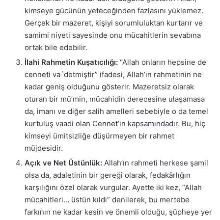
kimseye gücünün yeteceğinden fazlasını yüklemez.
Gerçek bir mazeret, kişiyi sorumluluktan kurtarır ve
samimi niyeti sayesinde onu mücahitlerin sevabına
ortak bile edebilir.
İlahi Rahmetin Kuşatıcılığı:
“Allah onların hepsine de
cenneti va´detmiştir” ifadesi, Allah’ın rahmetinin ne
kadar geniş olduğunu gösterir. Mazeretsiz olarak
oturan bir mü’min, mücahidin derecesine ulaşamasa
da, imanı ve diğer salih amelleri sebebiyle o da temel
kurtuluş vaadi olan Cennet’in kapsamındadır. Bu, hiç
kimseyi ümitsizliğe düşürmeyen bir rahmet
müjdesidir.
Açık ve Net Üstünlük:
Allah’ın rahmeti herkese şamil
olsa da, adaletinin bir gereği olarak, fedakârlığın
karşılığını özel olarak vurgular. Ayette iki kez, “Allah
mücahitleri… üstün kıldı” denilerek, bu mertebe
farkının ne kadar kesin ve önemli olduğu, şüpheye yer