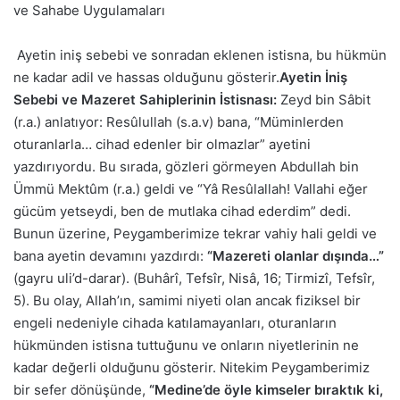
ve Sahabe Uygulamaları
Ayetin iniş sebebi ve sonradan eklenen istisna, bu hükmün
ne kadar adil ve hassas olduğunu gösterir.
Ayetin İniş
Sebebi ve Mazeret Sahiplerinin İstisnası:
Zeyd bin Sâbit
(r.a.) anlatıyor: Resûlullah (s.a.v) bana, “Müminlerden
oturanlarla… cihad edenler bir olmazlar” ayetini
yazdırıyordu. Bu sırada, gözleri görmeyen Abdullah bin
Ümmü Mektûm (r.a.) geldi ve “Yâ Resûlallah! Vallahi eğer
gücüm yetseydi, ben de mutlaka cihad ederdim” dedi.
Bunun üzerine, Peygamberimize tekrar vahiy hali geldi ve
bana ayetin devamını yazdırdı:
“Mazereti olanlar dışında…”
(gayru uli’d-darar). (Buhârî, Tefsîr, Nisâ, 16; Tirmizî, Tefsîr,
5). Bu olay, Allah’ın, samimi niyeti olan ancak fiziksel bir
engeli nedeniyle cihada katılamayanları, oturanların
hükmünden istisna tuttuğunu ve onların niyetlerinin ne
kadar değerli olduğunu gösterir. Nitekim Peygamberimiz
bir sefer dönüşünde,
“Medine’de öyle kimseler bıraktık ki,