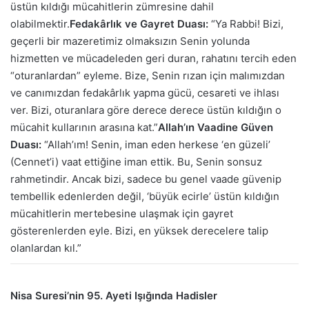
üstün kıldığı mücahitlerin zümresine dahil
olabilmektir.
Fedakârlık ve Gayret Duası:
“Ya Rabbi! Bizi,
geçerli bir mazeretimiz olmaksızın Senin yolunda
hizmetten ve mücadeleden geri duran, rahatını tercih eden
“oturanlardan” eyleme. Bize, Senin rızan için malımızdan
ve canımızdan fedakârlık yapma gücü, cesareti ve ihlası
ver. Bizi, oturanlara göre derece derece üstün kıldığın o
mücahit kullarının arasına kat.”
Allah’ın Vaadine Güven
Duası:
“Allah’ım! Senin, iman eden herkese ‘en güzeli’
(Cennet’i) vaat ettiğine iman ettik. Bu, Senin sonsuz
rahmetindir. Ancak bizi, sadece bu genel vaade güvenip
tembellik edenlerden değil, ‘büyük ecirle’ üstün kıldığın
mücahitlerin mertebesine ulaşmak için gayret
gösterenlerden eyle. Bizi, en yüksek derecelere talip
olanlardan kıl.”
Nisa Suresi’nin 95. Ayeti Işığında Hadisler