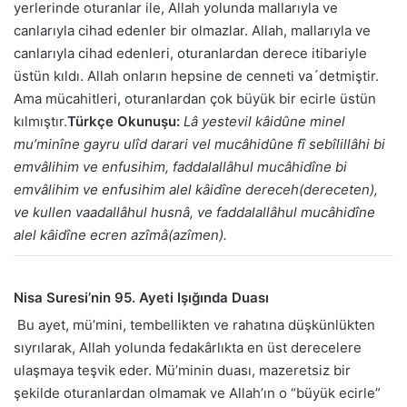
yerlerinde oturanlar ile, Allah yolunda mallarıyla ve
canlarıyla cihad edenler bir olmazlar. Allah, mallarıyla ve
canlarıyla cihad edenleri, oturanlardan derece itibariyle
üstün kıldı. Allah onların hepsine de cenneti va´detmiştir.
Ama mücahitleri, oturanlardan çok büyük bir ecirle üstün
kılmıştır.
Türkçe Okunuşu:
Lâ yestevil kâidûne minel
mu’minîne gayru ulîd darari vel mucâhidûne fî sebîlillâhi bi
emvâlihim ve enfusihim, faddalallâhul mucâhidîne bi
emvâlihim ve enfusihim alel kâidîne dereceh(dereceten),
ve kullen vaadallâhul husnâ, ve faddalallâhul mucâhidîne
alel kâidîne ecren azîmâ(azîmen).
Nisa Suresi’nin 95. Ayeti Işığında Duası
Bu ayet, mü’mini, tembellikten ve rahatına düşkünlükten
sıyrılarak, Allah yolunda fedakârlıkta en üst derecelere
ulaşmaya teşvik eder. Mü’minin duası, mazeretsiz bir
şekilde oturanlardan olmamak ve Allah’ın o “büyük ecirle”