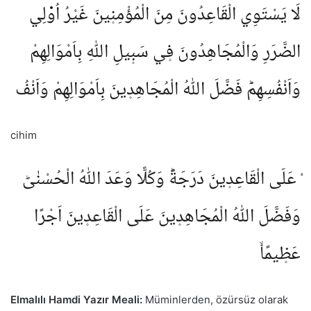
لَا يَسْتَوِي الْقَاعِدُونَ مِنَ الْمُؤْمِن۪ينَ غَيْرُ اُو۬لِي
الضَّرَرِ وَالْمُجَاهِدُونَ ف۪ي سَب۪يلِ اللّٰهِ بِاَمْوَالِهِمْ
وَاَنْفُسِهِمْؕ فَضَّلَ اللّٰهُ الْمُجَاهِد۪ينَ بِاَمْوَالِهِمْ وَاَنْفُ
сihim
ْ عَلَى الْقَاعِد۪ينَ دَرَجَةًؕ وَكُلًّا وَعَدَ اللّٰهُ الْحُسْنٰىؕ
وَفَضَّلَ اللّٰهُ الْمُجَاهِد۪ينَ عَلَى الْقَاعِد۪ينَ اَجْرًا
عَظ۪يمًاۙ
Elmalılı Hamdi Yazır Meali:
Müminlerden, özürsüz olarak