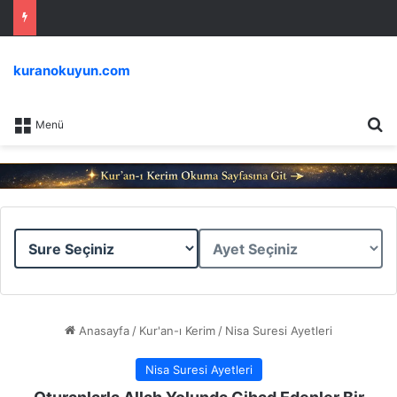
kuranokuyun.com
Ar
Menü
Sure
Ayet
Seçiniz
Seçiniz
Anasayfa
/
Kur'an-ı Kerim
/
Nisa Suresi Ayetleri
Nisa Suresi Ayetleri