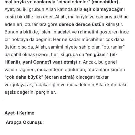
mallarıyla ve canlarıyla “cihad edenler” (mücahitler).
Ayet, bu iki grubun Allah katında asla
eşit olamayacağını
kesin bir dille ilan eder. Allah, mallarıyla ve canlarıyla cihad
edenleri, oturanlara göre
derece derece üstün
kılmıştır.
Bununla birlikte, İslam’ın adalet ve rahmetini gösteren ince
bir noktaya da değinir: Her ne kadar mücahitler çok daha
üstün olsa da, Allah, samimi niyete sahip olan “oturanlar”
da dahil olmak üzere, her iki gruba da
“en güzeli” (el-
Hüsnâ), yani Cennet’i vaat etmiştir
. Ancak, bu genel
vaade rağmen, mücahitlerin ödülünün, oturanlarınkinden
“çok daha büyük” (ecran azîmâ)
olacağını tekrar
vurgulayarak, fedakârlığın ve mücadelenin Allah katındaki
eşsiz değerini perçinler.
Ayet-i Kerime
Arapça Okunuşu: