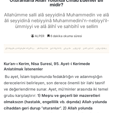
Oturanlarla Allah Yolunda Cihad Edenler Bir
midir?
Allahümme salli alâ seyyidinâ Muhammedin ve alâ
âli seyyidinâ nebiyyinâ Muhammedini'n-nebiyyi'il-
ümmiyyi ve alâ âlihî ve sahbihî ve sellim
ALPER
6 dakika okuma süresi
Kur’an-ı Kerim, Nisa Suresi, 95. Ayet-i Kerimede
Anlatılmak İstenenler
Bu ayet, İslam toplumunda fedakârlığın ve adanmışlığın
derecelerini belirleyen, son derece önemli bir ilahi tasnif
ve değerlendirme sunar. Ayet, mü’minler arasında iki temel
grubu karşılaştırır:
1) Meşru ve geçerli bir mazeretleri
olmaksızın (hastalık, engellilik vb. dışında) Allah yolunda
cihaddan geri durup “oturanlar”.
2) Allah yolunda