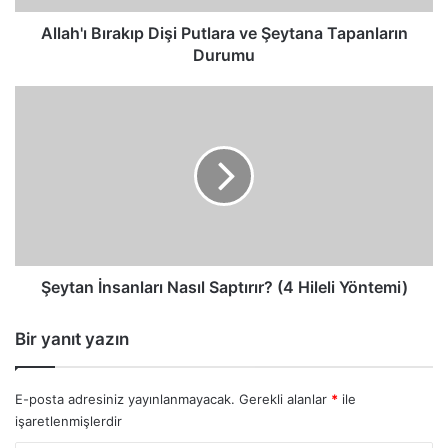
Allah'ı Bırakıp Dişi Putlara ve Şeytana Tapanların
Durumu
Şeytan
İnsanları
Nasıl
Saptırır?
(4
Hileli
Yöntemi)
Şeytan İnsanları Nasıl Saptırır? (4 Hileli Yöntemi)
Bir yanıt yazın
E-posta adresiniz yayınlanmayacak.
Gerekli alanlar
*
ile
işaretlenmişlerdir