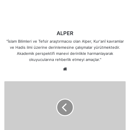
ALPER
"İslam Bilimleri ve Tefsir araştırmacısı olan Alper, Kur'anî kavramlar
ve Hadis ilmi üzerine derinlemesine çalışmalar yürütmektedir.
Akademik perspektifi manevi derinlikle harmanlayarak
okuyucularına rehberlik etmeyi amaçlar."
Web
sitesi
Allah'ı
Bırakıp
Dişi
Putlara
ve
Şeytana
Tapanların
Durumu