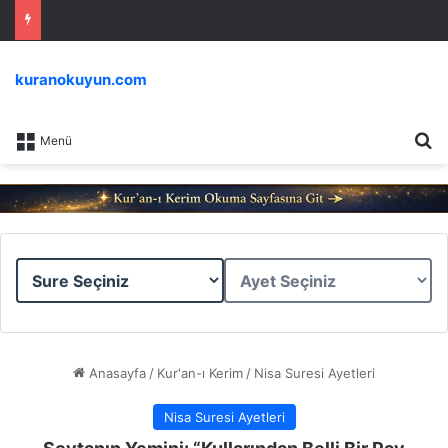
kuranokuyun.com
Ar
Menü
Sure
Ayet
Seçiniz
Seçiniz
Anasayfa
/
Kur'an-ı Kerim
/
Nisa Suresi Ayetleri
Nisa Suresi Ayetleri