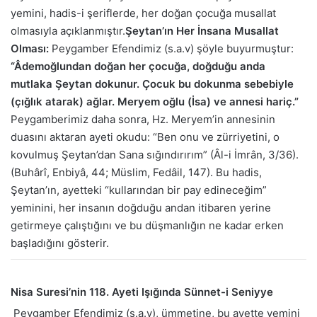
yemini, hadis-i şeriflerde, her doğan çocuğa musallat
olmasıyla açıklanmıştır.
Şeytan’ın Her İnsana Musallat
Olması:
Peygamber Efendimiz (s.a.v) şöyle buyurmuştur:
“Âdemoğlundan doğan her çocuğa, doğduğu anda
mutlaka Şeytan dokunur. Çocuk bu dokunma sebebiyle
(çığlık atarak) ağlar. Meryem oğlu (İsa) ve annesi hariç.”
Peygamberimiz daha sonra, Hz. Meryem’in annesinin
duasını aktaran ayeti okudu: “Ben onu ve zürriyetini, o
kovulmuş Şeytan’dan Sana sığındırırım” (Âl-i İmrân, 3/36).
(Buhârî, Enbiyâ, 44; Müslim, Fedâil, 147). Bu hadis,
Şeytan’ın, ayetteki “kullarından bir pay edineceğim”
yeminini, her insanın doğduğu andan itibaren yerine
getirmeye çalıştığını ve bu düşmanlığın ne kadar erken
başladığını gösterir.
Nisa Suresi’nin 118. Ayeti Işığında Sünnet-i Seniyye
Peygamber Efendimiz (s.a.v), ümmetine, bu ayette yemini