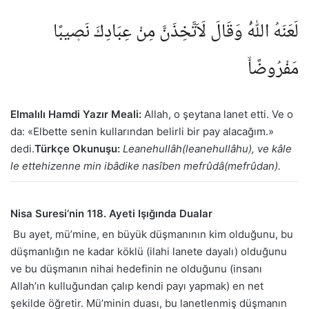
لَعَنَهُ اللّٰهُۢ وَقَالَ لَاَتَّخِذَنَّ مِنْ عِبَادِكَ نَص۪يبًا
مَفْرُوضًاۙ
Elmalılı Hamdi Yazır Meali:
Allah, o şeytana lanet etti. Ve o
da: «Elbette senin kullarından belirli bir pay alacağım.»
dedi.
Türkçe Okunuşu:
Leanehullâh(leanehullâhu), ve kâle
le ettehizenne min ibâdike nasîben mefrûdâ(mefrûdan).
Nisa Suresi’nin 118. Ayeti Işığında Dualar
Bu ayet, mü’mine, en büyük düşmanının kim olduğunu, bu
düşmanlığın ne kadar köklü (ilahi lanete dayalı) olduğunu
ve bu düşmanın nihai hedefinin ne olduğunu (insanı
Allah’ın kulluğundan çalıp kendi payı yapmak) en net
şekilde öğretir. Mü’minin duası, bu lanetlenmiş düşmanın