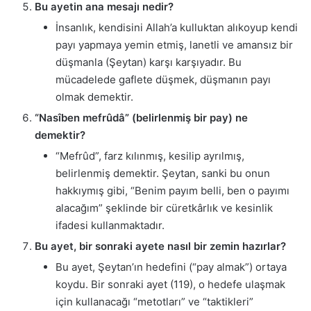
Bu ayetin ana mesajı nedir?
İnsanlık, kendisini Allah’a kulluktan alıkoyup kendi
payı yapmaya yemin etmiş, lanetli ve amansız bir
düşmanla (Şeytan) karşı karşıyadır. Bu
mücadelede gaflete düşmek, düşmanın payı
olmak demektir.
“Nasîben mefrûdâ” (belirlenmiş bir pay) ne
demektir?
“Mefrûd”, farz kılınmış, kesilip ayrılmış,
belirlenmiş demektir. Şeytan, sanki bu onun
hakkıymış gibi, “Benim payım belli, ben o payımı
alacağım” şeklinde bir cüretkârlık ve kesinlik
ifadesi kullanmaktadır.
Bu ayet, bir sonraki ayete nasıl bir zemin hazırlar?
Bu ayet, Şeytan’ın hedefini (“pay almak”) ortaya
koydu. Bir sonraki ayet (119), o hedefe ulaşmak
için kullanacağı “metotları” ve “taktikleri”