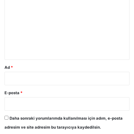
Y
o
r
u
m
*
Ad
*
E-posta
*
Daha sonraki yorumlarımda kullanılması için adım, e-posta
adresim ve site adresim bu tarayıcıya kaydedilsin.