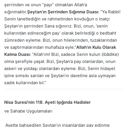
şerrinden ve onun “payı” olmaktan Allah’a
sığınmaktır.
Şeytan’ın Şerrinden Sığınma Duası:
“Ya Rabbi!
Senin lanetlediğin ve rahmetinden kovduğun o inatçı
Şeytan’ın şerrinden Sana sığınırız. Bizi, onun, ‘senin
kullarından edineceğim pay’ olarak belirlediği o bedbaht
zümreden eyleme. Bizi, onun hilelerinden, tuzaklarından
ve saptırmalarından muhafaza eyle.”
Allah’ın Kulu Olarak
Kalma Duası:
“Allah’ım! Bizi, sadece Senin kulun (ibâdike)
olma şerefiyle yaşat. Bizi, Şeytan’a pay olanlardan, onun
askeri ve yoldaşı olanlardan eyleme. Bizi, Senin hidayet
ipine sımsıkı sarılan ve Şeytan’ın davetine asla uymayan
sadık kullarından kıl.”
Nisa Suresi’nin 118. Ayeti Işığında Hadisler
ve Sahabe Uygulamaları
Ayette bahsedilen Şeytan’ın insanlardan pay edinme