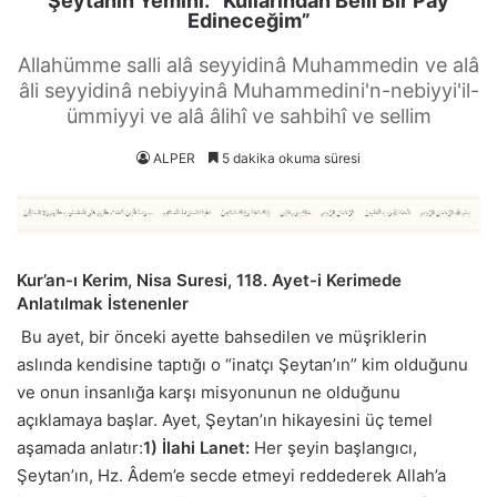
Şeytanın Yemini: “Kullarından Belli Bir Pay
Edineceğim”
Allahümme salli alâ seyyidinâ Muhammedin ve alâ
âli seyyidinâ nebiyyinâ Muhammedini'n-nebiyyi'il-
ümmiyyi ve alâ âlihî ve sahbihî ve sellim
ALPER
5 dakika okuma süresi
Kur’an-ı Kerim, Nisa Suresi, 118. Ayet-i Kerimede
Anlatılmak İstenenler
Bu ayet, bir önceki ayette bahsedilen ve müşriklerin
aslında kendisine taptığı o “inatçı Şeytan’ın” kim olduğunu
ve onun insanlığa karşı misyonunun ne olduğunu
açıklamaya başlar. Ayet, Şeytan’ın hikayesini üç temel
aşamada anlatır:
1) İlahi Lanet:
Her şeyin başlangıcı,
Şeytan’ın, Hz. Âdem’e secde etmeyi reddederek Allah’a