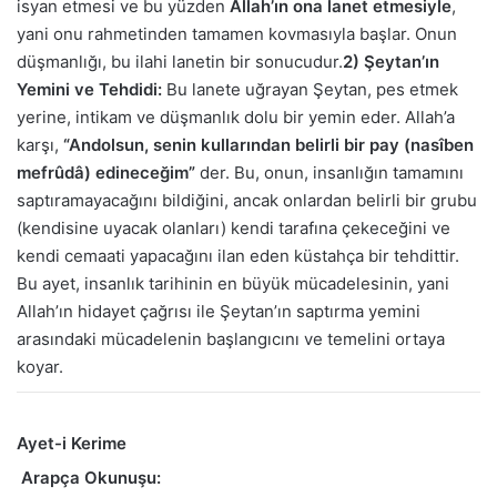
isyan etmesi ve bu yüzden
Allah’ın ona lanet etmesiyle
,
yani onu rahmetinden tamamen kovmasıyla başlar. Onun
düşmanlığı, bu ilahi lanetin bir sonucudur.
2) Şeytan’ın
Yemini ve Tehdidi:
Bu lanete uğrayan Şeytan, pes etmek
yerine, intikam ve düşmanlık dolu bir yemin eder. Allah’a
karşı,
“Andolsun, senin kullarından belirli bir pay (nasîben
mefrûdâ) edineceğim”
der. Bu, onun, insanlığın tamamını
saptıramayacağını bildiğini, ancak onlardan belirli bir grubu
(kendisine uyacak olanları) kendi tarafına çekeceğini ve
kendi cemaati yapacağını ilan eden küstahça bir tehdittir.
Bu ayet, insanlık tarihinin en büyük mücadelesinin, yani
Allah’ın hidayet çağrısı ile Şeytan’ın saptırma yemini
arasındaki mücadelenin başlangıcını ve temelini ortaya
koyar.
Ayet-i Kerime
Arapça Okunuşu: