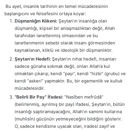
Bu ayet, insanlık tarihinin en temel mücadelesinin
başlangıcını ve felsefesini ortaya koyar:
Düşmanlığın Kökeni:
Şeytan’ın insanlığa olan
düşmanlığı, kişisel bir anlaşmazlıktan değil, Allah
tarafından lanetlenmiş olmasından ve bu
lanetlenmenin sebebi olarak insanı görmesinden
kaynaklanan, köklü ve ideolojik bir düşmanlıktır.
Şeytan’ın Hedefi:
Şeytan’ın nihai hedefi, insanları
sadece günaha sokmak değil, onları Allah’a kul
olmaktan çıkarıp, kendi “payı”, kendi “hizbi” (grubu) ve
kendi “askeri” yapmaktır. Bu, bir egemenlik ve kulluk
mücadelesidir.
“Belirli Bir Pay” İfadesi:
“Nasîben mefrûdâ”
(belirlenmiş, ayrılmış bir pay) ifadesi, Şeytan’ın, bütün
insanlığı saptıramayacağını, Allah’ın samimi kullarına
(muhlisîn) gücünün yetmeyeceğini bildiğini gösterir.
O, sadece kendisine uyacak olan, iradesi zayıf ve