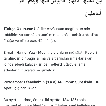
مِنْ تَحْتِهَا الْاَنْهَارُ خَالِد۪ينَ ف۪يهَاؕ وَنِعْمَ اَجْرُ
الْعَامِل۪ينَؕ
Türkçe Okunuşu:
Ulâ-ike cezâuhum maġfiratun min
rabbihim ve cennâtun tecrî min tahtihâ-l-enhâru ḣâlidîne
fîhâ(c) ve ni’me ecru-l’âmilîn(e).
Elmalılı Hamdi Yazır Meali:
İşte onların mükâfatı, Rableri
tarafından bir bağışlanma ve altlarından ırmaklar akan,
içinde ebedî kalacakları cennetlerdir. (Böyle) amel
edenlerin mükâfatı ne güzeldir!
Peygamber Efendimiz’in (s.a.v) Âl-i İmrân Suresi’nin 136.
Ayeti Işığında Duası
Bu ayet-i kerime, önceki iki ayette (134-135) ahlaki
portresi çizilen o ideal “muttakî” kulun, yani bollukta ve