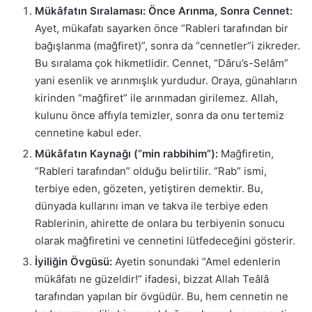
Mükâfatın Sıralaması: Önce Arınma, Sonra Cennet:
Ayet, mükafatı sayarken önce “Rableri tarafından bir
bağışlanma (mağfiret)”, sonra da “cennetler”i zikreder.
Bu sıralama çok hikmetlidir. Cennet, “Dâru’s-Selâm”
yani esenlik ve arınmışlık yurdudur. Oraya, günahların
kirinden “mağfiret” ile arınmadan girilemez. Allah,
kulunu önce affıyla temizler, sonra da onu tertemiz
cennetine kabul eder.
Mükâfatın Kaynağı (“min rabbihim”):
Mağfiretin,
“Rableri tarafından” olduğu belirtilir. “Rab” ismi,
terbiye eden, gözeten, yetiştiren demektir. Bu,
dünyada kullarını iman ve takva ile terbiye eden
Rablerinin, ahirette de onlara bu terbiyenin sonucu
olarak mağfiretini ve cennetini lütfedeceğini gösterir.
İyiliğin Övgüsü:
Ayetin sonundaki “Amel edenlerin
mükâfatı ne güzeldir!” ifadesi, bizzat Allah Teâlâ
tarafından yapılan bir övgüdür. Bu, hem cennetin ne