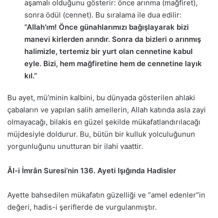
aşamalı olduğunu gösterir: önce arınma (mağfiret),
sonra ödül (cennet). Bu sıralama ile dua edilir:
“Allah’ım! Önce günahlarımızı bağışlayarak bizi
manevi kirlerden arındır. Sonra da bizleri o arınmış
halimizle, tertemiz bir yurt olan cennetine kabul
eyle. Bizi, hem mağfiretine hem de cennetine layık
kıl.”
Bu ayet, mü’minin kalbini, bu dünyada gösterilen ahlaki
çabaların ve yapılan salih amellerin, Allah katında asla zayi
olmayacağı, bilakis en güzel şekilde mükafatlandırılacağı
müjdesiyle doldurur. Bu, bütün bir kulluk yolculuğunun
yorgunluğunu unutturan bir ilahi vaattir.
Âl-i İmrân Suresi’nin 136. Ayeti Işığında Hadisler
Ayette bahsedilen mükafatın güzelliği ve “amel edenler”in
değeri, hadis-i şeriflerde de vurgulanmıştır.