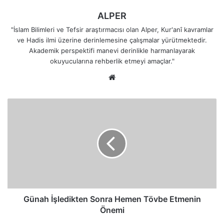
ALPER
"İslam Bilimleri ve Tefsir araştırmacısı olan Alper, Kur'anî kavramlar
ve Hadis ilmi üzerine derinlemesine çalışmalar yürütmektedir.
Akademik perspektifi manevi derinlikle harmanlayarak
okuyucularına rehberlik etmeyi amaçlar."
Web
sitesi
Günah
İşledikten
Sonra
Hemen
Tövbe
Etmenin
Önemi
Günah İşledikten Sonra Hemen Tövbe Etmenin
Önemi