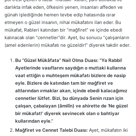
darlıkta infak eden, öfkesini yenen, insanları affeden ve
günah işlediğinde hemen tevbe edip hatasında ısrar
etmeyen o güzel insanın, nihai mükafatını ilan eder. Bu
mükafat, Rableri katından bir “mağfiret” ve içinde ebedi
kalınacak olan “cennetler”dir. Ayet, bu sonucu “çalışanların
(amel edenlerin) mükafatı ne güzeldir!” diyerek takdir eder.
Bu “Güzel Mükâfata” Nail Olma Duası:
“Ya Rabbi!
Ayetlerinde vasıflarını saydığın o muttaki kullarına
vaat ettiğin o muhteşem mükafatı bizlere de nasip
eyle. Bizlere de katından tam bir mağfiret ve
altlarından ırmaklar akan, içinde ebedi kalacağımız
cennetler lütfet. Bizi, bu dünyada Senin rızan için
çalışan, çabalayan (âmilîn) ve ahirette de ‘Ne güzel
bir mükafat!’ diyerek sevinecek olan o bahtiyar
kullarından eyle.”
Mağfiret ve Cennet Talebi Duası:
Ayet, mükafatın iki