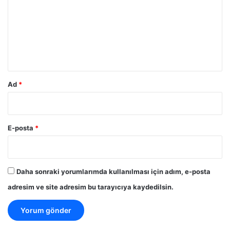
r
u
m
*
Ad
*
E-posta
*
Daha sonraki yorumlarımda kullanılması için adım, e-posta
adresim ve site adresim bu tarayıcıya kaydedilsin.