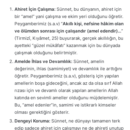
Ahiret İçin Çalışma:
Sünnet, bu dünyanın, ahiret için
bir “amel” yani çalışma ve ekim yeri olduğunu öğretir.
Peygamberimiz (s.a.v) “
Akıllı kişi, nefsine hâkim olan
ve ölümden sonrası için çalışandır (amel edendir)…
”
(Tirmizî, Kıyâmet, 25) buyurarak, gerçek akıllılığın, bu
ayetteki “güzel mükâfatı” kazanmak için bu dünyada
çalışmak olduğunu belirtmiştir.
Amelde İhlas ve Devamlılık:
Sünnet, amelin
değerinin, ihlas (samimiyet) ve devamlılık ile arttığını
öğretir. Peygamberimiz (s.a.v), gösteriş için yapılan
amellerin boşa gideceğini, ancak az da olsa sırf Allah
rızası için ve devamlı olarak yapılan amellerin Allah
katında en sevimli ameller olduğunu müjdelemiştir.
Bu, “amel edenler”in, samimi ve istikrarlı kimseler
olması gerektiğini gösterir.
Dengeyi Koruma:
Sünnet, ne dünyayı tamamen terk
edip sadece ahiret için çalışmayı ne de ahireti unutup