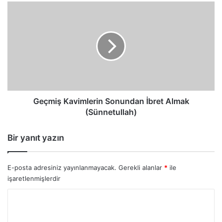
Geçmiş
Kavimlerin
Sonundan
İbret
Almak
(Sünnetullah)
Geçmiş Kavimlerin Sonundan İbret Almak
(Sünnetullah)
Bir yanıt yazın
E-posta adresiniz yayınlanmayacak.
Gerekli alanlar
*
ile
işaretlenmişlerdir
Y
o