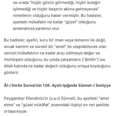
ve orada “hiçbir gözün görmediği, hiçbir kulağın
işitmediği ve hiçbir beşerin aklına gelmeyecek”
nimetlerin olduğunu haber vermiştir. Bu hadisler,
ayetteki mükafatın ne kadar “güzel” olduğunu
anlamamıza yardımcı olur.
Bu hadisler, ayetin, kuru bir iman veya temenni ile değil,
ancak samimi ve sürekli bir “amel” ile ulaşılabilecek olan
cennet mükafatının ne kadar arzu edilmeye değer ve
muhteşem olduğunu; bu yolda çalışanların (“âmilîn”) ise
Allah katında ne kadar değerli olduğunu ortaya koyduğunu
gösterir.
Âl-i İmrân Suresi’nin 136. Ayeti Işığında Sünnet-i Seniyye
Peygamber Efendimiz’in (s.a.v) Sünneti, bu ayetteki “amel
etme” ve “güzel mükâfat” arasındaki ilişkiyi en net şekilde
ortaya koyar.