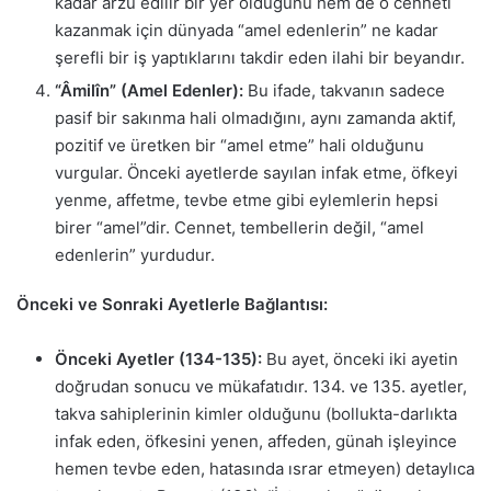
kadar arzu edilir bir yer olduğunu hem de o cenneti
kazanmak için dünyada “amel edenlerin” ne kadar
şerefli bir iş yaptıklarını takdir eden ilahi bir beyandır.
“Âmilîn” (Amel Edenler):
Bu ifade, takvanın sadece
pasif bir sakınma hali olmadığını, aynı zamanda aktif,
pozitif ve üretken bir “amel etme” hali olduğunu
vurgular. Önceki ayetlerde sayılan infak etme, öfkeyi
yenme, affetme, tevbe etme gibi eylemlerin hepsi
birer “amel”dir. Cennet, tembellerin değil, “amel
edenlerin” yurdudur.
Önceki ve Sonraki Ayetlerle Bağlantısı:
Önceki Ayetler (134-135):
Bu ayet, önceki iki ayetin
doğrudan sonucu ve mükafatıdır. 134. ve 135. ayetler,
takva sahiplerinin kimler olduğunu (bollukta-darlıkta
infak eden, öfkesini yenen, affeden, günah işleyince
hemen tevbe eden, hatasında ısrar etmeyen) detaylıca