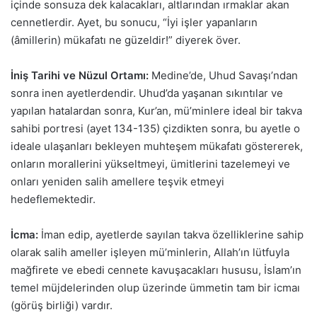
içinde sonsuza dek kalacakları, altlarından ırmaklar akan
cennetlerdir. Ayet, bu sonucu, “İyi işler yapanların
(âmillerin) mükafatı ne güzeldir!” diyerek över.
İniş Tarihi ve Nüzul Ortamı:
Medine’de, Uhud Savaşı’ndan
sonra inen ayetlerdendir. Uhud’da yaşanan sıkıntılar ve
yapılan hatalardan sonra, Kur’an, mü’minlere ideal bir takva
sahibi portresi (ayet 134-135) çizdikten sonra, bu ayetle o
ideale ulaşanları bekleyen muhteşem mükafatı göstererek,
onların morallerini yükseltmeyi, ümitlerini tazelemeyi ve
onları yeniden salih amellere teşvik etmeyi
hedeflemektedir.
İcma:
İman edip, ayetlerde sayılan takva özelliklerine sahip
olarak salih ameller işleyen mü’minlerin, Allah’ın lütfuyla
mağfirete ve ebedi cennete kavuşacakları hususu, İslam’ın
temel müjdelerinden olup üzerinde ümmetin tam bir icmaı
(görüş birliği) vardır.