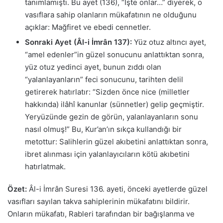
tanımlamıştı. Bu ayet (136), “İşte onlar…” diyerek, o
vasıflara sahip olanların mükafatının ne olduğunu
açıklar: Mağfiret ve ebedi cennetler.
Sonraki Ayet (Âl-i İmrân 137):
Yüz otuz altıncı ayet,
“amel edenler”in güzel sonucunu anlattıktan sonra,
yüz otuz yedinci ayet, bunun zıddı olan
“yalanlayanların” feci sonucunu, tarihten delil
getirerek hatırlatır: “Sizden önce nice (milletler
hakkında) ilâhî kanunlar (sünnetler) gelip geçmiştir.
Yeryüzünde gezin de görün, yalanlayanların sonu
nasıl olmuş!” Bu, Kur’an’ın sıkça kullandığı bir
metottur: Salihlerin güzel akıbetini anlattıktan sonra,
ibret alınması için yalanlayıcıların kötü akıbetini
hatırlatmak.
Özet:
Âl-i İmrân Suresi 136. ayeti, önceki ayetlerde güzel
vasıfları sayılan takva sahiplerinin mükafatını bildirir.
Onların mükafatı, Rableri tarafından bir bağışlanma ve