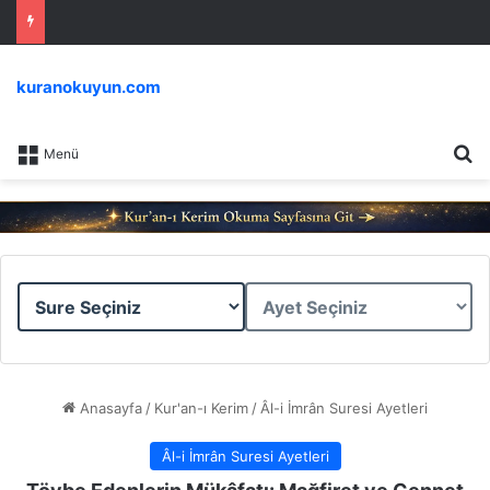
kuranokuyun.com
Ar
Menü
Sure
Ayet
Seçiniz
Seçiniz
Anasayfa
/
Kur'an-ı Kerim
/
Âl-i İmrân Suresi Ayetleri
Âl-i İmrân Suresi Ayetleri