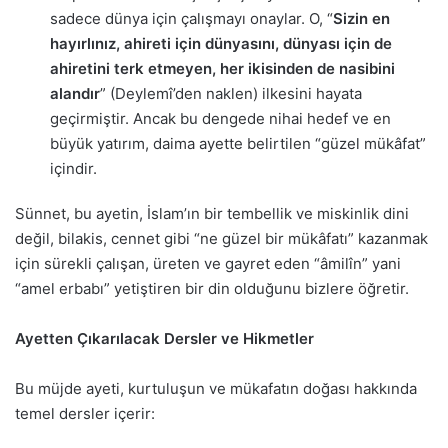
sadece dünya için çalışmayı onaylar. O, “
Sizin en
hayırlınız, ahireti için dünyasını, dünyası için de
ahiretini terk etmeyen, her ikisinden de nasibini
alandır
” (Deylemî’den naklen) ilkesini hayata
geçirmiştir. Ancak bu dengede nihai hedef ve en
büyük yatırım, daima ayette belirtilen “güzel mükâfat”
içindir.
Sünnet, bu ayetin, İslam’ın bir tembellik ve miskinlik dini
değil, bilakis, cennet gibi “ne güzel bir mükâfatı” kazanmak
için sürekli çalışan, üreten ve gayret eden “âmilîn” yani
“amel erbabı” yetiştiren bir din olduğunu bizlere öğretir.
Ayetten Çıkarılacak Dersler ve Hikmetler
Bu müjde ayeti, kurtuluşun ve mükafatın doğası hakkında
temel dersler içerir: