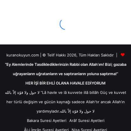
kuranokuyun.com | © Telif Hakkı 2026, Tüm Hakları Saklıdır |
“Ey Alemlerinde Tasdiklediklerinizin Rabbi olan Allah’ım! Bizi; gazaba
uğrayanların uğratanların ve saptıranların yoluna saptırma!”
HER İŞİ BİR EHLİ OLANA HAVALE EDİYORUM
لا حول ولا قوّة إلاّ بالله “Lâ havle ve lâ kuvvete illâ billâh Güç ve kuvvet
her türlü değişim ve gücün kaynağı sadece Allah'tır ancak Allah’ın
yardımıyladır.لا حول ولا قوّة إلاّ بالله
Bakara Suresi Ayetleri
Arâf Suresi Ayetleri
Âl-i İmrân Suresi Ayetleri
Nisa Suresi Ayetleri