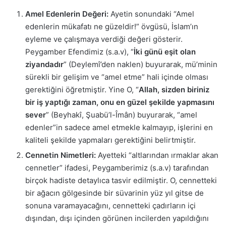
Amel Edenlerin Değeri:
Ayetin sonundaki “Amel
edenlerin mükafatı ne güzeldir!” övgüsü, İslam’ın
eyleme ve çalışmaya verdiği değeri gösterir.
Peygamber Efendimiz (s.a.v), “
İki günü eşit olan
ziyandadır
” (Deylemî’den naklen) buyurarak, mü’minin
sürekli bir gelişim ve “amel etme” hali içinde olması
gerektiğini öğretmiştir. Yine O, “
Allah, sizden biriniz
bir iş yaptığı zaman, onu en güzel şekilde yapmasını
sever
” (Beyhakî, Şuabü’l-Îmân) buyurarak, “amel
edenler”in sadece amel etmekle kalmayıp, işlerini en
kaliteli şekilde yapmaları gerektiğini belirtmiştir.
Cennetin Nimetleri:
Ayetteki “altlarından ırmaklar akan
cennetler” ifadesi, Peygamberimiz (s.a.v) tarafından
birçok hadiste detaylıca tasvir edilmiştir. O, cennetteki
bir ağacın gölgesinde bir süvarinin yüz yıl gitse de
sonuna varamayacağını, cennetteki çadırların içi
dışından, dışı içinden görünen incilerden yapıldığını