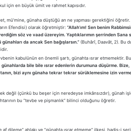
ul için en büyük ümit ve rahmet kapısıdır.
et, mü’mine, günaha düştüğü an ne yapması gerektiğini öğretir. 
ğfarın Efendisi) olarak öğretmiştir:
“Allah’ım! Sen benim Rabbimsi
diğim söz ve vaad üzereyim. Yaptıklarımın şerrinden Sana sığ
ü günahları da ancak Sen bağışlarsın.”
(Buhârî, Daavât, 2). Bu d
idir.
benin kabulünün en önemli şartı, günahta ısrar etmemektir. Bu is
eri günahlarda bile bile ısrar edenlerin durumuna düşürme. Biz
tanın, bizi aynı günaha tekrar tekrar sürüklemesine izin verme
k değil (çünkü bu beşer için neredeyse imkânsızdır), günah işl
arının bu “tevbe ve pişmanlık” bilinci olduğunu öğretir.
e af dileme” ahlakı ve “günahta ısrar etmeme” ilkesi, hadis-i şe