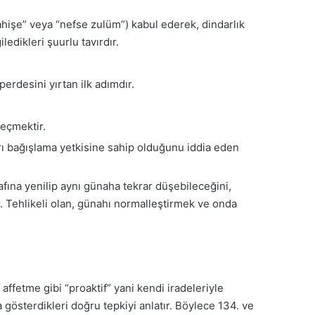
fahişe” veya “nefse zulüm”) kabul ederek, dindarlık
edikleri şuurlu tavırdır.
perdesini yırtan ilk adımdır.
geçmektir.
arı bağışlama yetkisine sahip olduğunu iddia eden
aafına yenilip aynı günaha tekrar düşebileceğini,
. Tehlikeli olan, günahı normalleştirmek ve onda
affetme gibi “proaktif” yani kendi iradeleriyle
da gösterdikleri doğru tepkiyi anlatır. Böylece 134. ve