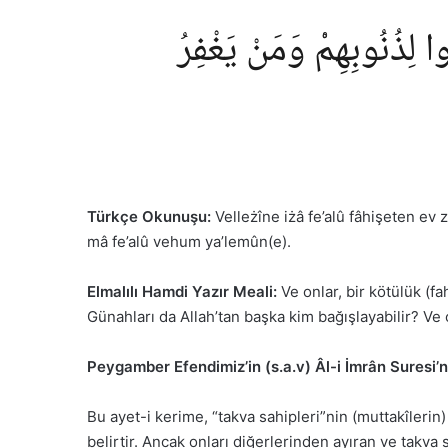
ا لِذُنُوبِهِمْ۠ وَمَنْ يَغْفِرُ
Türkçe Okunuşu:
Velleżîne iżâ fe’alû fâhişeten ev
mâ fe’alû vehum ya’lemûn(e).
Elmalılı Hamdi Yazır Meali:
Ve onlar, bir kötülük (fa
Günahları da Allah’tan başka kim bağışlayabilir? Ve o
Peygamber Efendimiz’in (s.a.v) Âl-i İmrân Suresi’n
Bu ayet-i kerime, “takva sahipleri”nin (muttakîleri
belirtir. Ancak onları diğerlerinden ayıran ve takva s