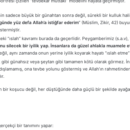
ortresi çizilen “tevbekâr muttakî” modelini hayata geçirmiştir.
n sadece büyük bir günahtan sonra değil, sürekli bir kulluk hali 
günde yüz defa Allah’a istiğfar ederim
” (Müslim, Zikir, 42) buyu
stermiştir.
eki “ıslah” kavramı burada da geçerlidir. Peygamberimiz (s.a.v), 
u silecek bir iyilik yap. İnsanlara da güzel ahlakla muamele e
, aynı zamanda onun yerine iyilik koyarak hayatı “ıslah etme”
gibi günahsız veya şeytan gibi tamamen kötü olarak görmez. İns
 dışlamamış, ona tevbe yolunu göstermiş ve Allah’ın rahmetinden
ır.
n bir koşucu değil, her düştüğünde daha güçlü bir şekilde ayağa
gerçekçi bir tanımını yapar: