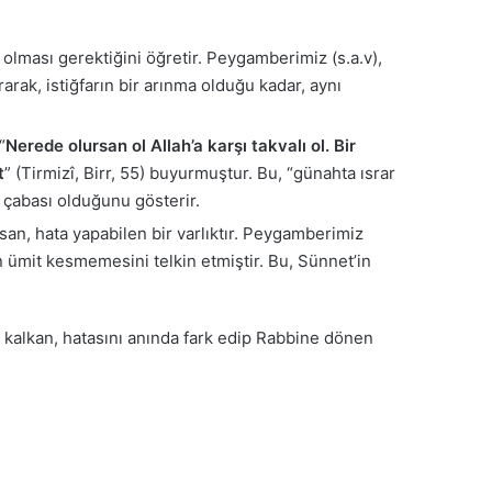
olması gerektiğini öğretir. Peygamberimiz (s.a.v),
rarak, istiğfarın bir arınma olduğu kadar, aynı
“
Nerede olursan ol Allah’a karşı takvalı ol. Bir
t
” (Tirmizî, Birr, 55) buyurmuştur. Bu, “günahta ısrar
 çabası olduğunu gösterir.
an, hata yapabilen bir varlıktır. Peygamberimiz
 ümit kesmemesini telkin etmiştir. Bu, Sünnet’in
 kalkan, hatasını anında fark edip Rabbine dönen