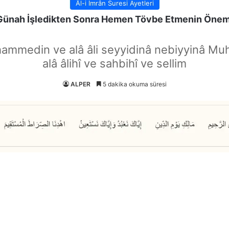
Âl-i İmrân Suresi Ayetleri
Günah İşledikten Sonra Hemen Tövbe Etmenin Önem
hammedin ve alâ âli seyyidinâ nebiyyinâ Mu
alâ âlihî ve sahbihî ve sellim
ALPER
5 dakika okuma süresi