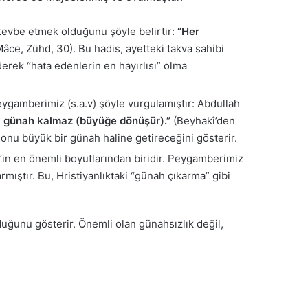
tevbe etmek olduğunu şöyle belirtir:
“Her
âce, Zühd, 30). Bu hadis, ayetteki takva sahibi
rek “hata edenlerin en hayırlısı” olma
Peygamberimiz (s.a.v) şöyle vurgulamıştır: Abdullah
çük günah kalmaz (büyüğe dönüşür).”
(Beyhakî’den
 onu büyük bir günah haline getireceğini gösterir.
d’in en önemli boyutlarından biridir. Peygamberimiz
mıştır. Bu, Hristiyanlıktaki “günah çıkarma” gibi
uğunu gösterir. Önemli olan günahsızlık değil,