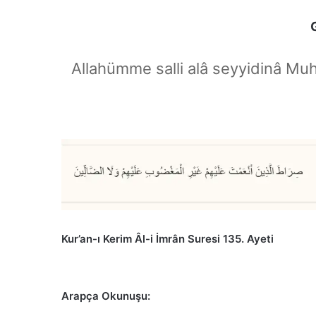
Allahümme salli alâ seyyidinâ Mu
Kur’an-ı Kerim Âl-i İmrân Suresi 135. Ayeti
Arapça Okunuşu: