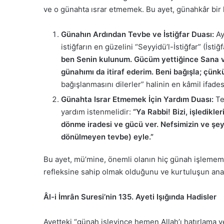
ve o günahta ısrar etmemek. Bu ayet, günahkâr bir k
Günahın Ardından Tevbe ve İstiğfar Duası:
Ay
istiğfarın en güzelini “Seyyidü’l-İstiğfar” (İsti
ben Senin kulunum. Gücüm yettiğince Sana ver
günahımı da itiraf ederim. Beni bağışla; çünk
bağışlanmasını dilerler” halinin en kâmil ifades
Günahta Israr Etmemek İçin Yardım Duası:
Tev
yardım istenmelidir:
“Ya Rabbi! Bizi, işledikl
dönme iradesi ve gücü ver. Nefsimizin ve şey
dönülmeyen tevbe) eyle.”
Bu ayet, mü’mine, önemli olanın hiç günah işlememe
refleksine sahip olmak olduğunu ve kurtuluşun anaht
Âl-i İmrân Suresi’nin 135. Ayeti Işığında Hadisler
Ayetteki “günah işleyince hemen Allah’ı hatırlama v