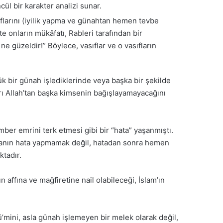
cül bir karakter analizi sunar.
ıflarını (iyilik yapma ve günahtan hemen tevbe
te onların mükâfatı, Rableri tarafından bir
e güzeldir!” Böylece, vasıflar ve o vasıfların
yük bir günah işlediklerinde veya başka bir şekilde
ları Allah’tan başka kimsenin bağışlayamayacağını
er emrini terk etmesi gibi bir “hata” yaşanmıştı.
i olanın hata yapmamak değil, hatadan sonra hemen
ktadır.
affına ve mağfiretine nail olabileceği, İslam’ın
ü’mini, asla günah işlemeyen bir melek olarak değil,