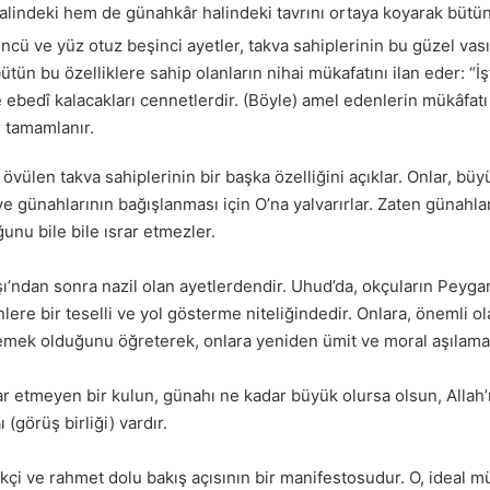
 halindeki hem de günahkâr halindeki tavrını ortaya koyarak bütün
cü ve yüz otuz beşinci ayetler, takva sahiplerinin bu güzel vas
bütün bu özelliklere sahip olanların nihai mükafatını ilan eder: “İş
 ebedî kalacakları cennetlerdir. (Böyle) amel edenlerin mükâfatı n
u tamamlanır.
övülen takva sahiplerinin bir başka özelliğini açıklar. Onlar, bü
 ve günahlarının bağışlanması için O’na yalvarırlar. Zaten günah
uğunu bile bile ısrar etmezler.
ndan sonra nazil olan ayetlerdendir. Uhud’da, okçuların Peygamb
nlere bir teselli ve yol gösterme niteliğindedir. Onlara, öneml
tmemek olduğunu öğreterek, onlara yeniden ümit ve moral aşılama
 etmeyen bir kulun, günahı ne kadar büyük olursa olsun, Allah’ın 
(görüş birliği) vardır.
kçi ve rahmet dolu bakış açısının bir manifestosudur. O, ideal m