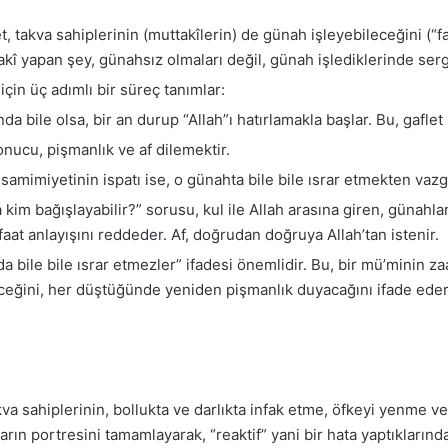
, takva sahiplerinin (muttakîlerin) de günah işleyebileceğini (“
kî yapan şey, günahsız olmaları değil, günah işlediklerinde sergil
çin üç adımlı bir süreç tanımlar:
a bile olsa, bir an durup “Allah”ı hatırlamakla başlar. Bu, gaflet 
nucu, pişmanlık ve af dilemektir.
amimiyetinin ispatı ise, o günahta bile bile ısrar etmekten vaz
 kim bağışlayabilir?” sorusu, kul ile Allah arasına giren, günahl
faat anlayışını reddeder. Af, doğrudan doğruya Allah’tan istenir.
da bile bile ısrar etmezler” ifadesi önemlidir. Bu, bir mü’minin z
ceğini, her düştüğünde yeniden pişmanlık duyacağını ifade eder
va sahiplerinin, bollukta ve darlıkta infak etme, öfkeyi yenme ve 
onların portresini tamamlayarak, “reaktif” yani bir hata yaptıkların