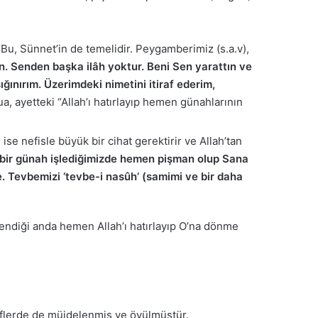
Bu, Sünnet’in de temelidir. Peygamberimiz (s.a.v),
n. Senden başka ilâh yoktur. Beni Sen yarattın ve
ınırım. Üzerimdeki nimetini itiraf ederim,
ua, ayetteki “Allah’ı hatırlayıp hemen günahlarının
e nefisle büyük bir cihat gerektirir ve Allah’tan
e, bir günah işlediğimizde hemen pişman olup Sana
. Tevbemizi ‘tevbe-i nasûh’ (samimi ve bir daha
endiği anda hemen Allah’ı hatırlayıp O’na dönme
riflerde de müjdelenmiş ve övülmüştür.