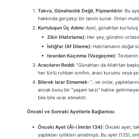
Takva, Günahsızlık Değil, Pişmanlıktır:
Bu ayet
hakkında gerçekçi bir tanım sunar. Onları mutta
Kurtuluşun Üç Adımı:
Ayet, günahtan kurtuluş i
Zikir (Hatırlama):
Her şey, günahın ortasınd
İstiğfar (Af Dileme):
Hatırlamanın doğal so
Isrardan Kaçınma (Vazgeçme):
Tevbenin s
Aracıların Reddi:
“Günahları da Allah’tan başka
her türlü ruhban sınıfını, aracı kurumu veya şe
Bilerek Israr Etmemek:
“…ve onlar, yaptıkların
ancak bunu bir “yaşam tarzı” haline getirmeye
bile bile ısrar etmektir.
Önceki ve Sonraki Ayetlerle Bağlantısı:
Önceki Ayet (Âl-i İmrân 134):
Önceki ayet, tak
yaptıkları iyilikleri anlatmıştı. Bu ayet (135), 