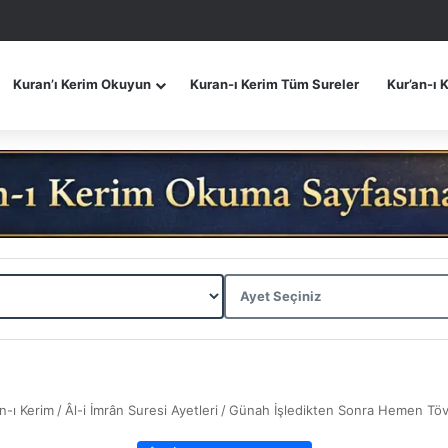
Kuran’ı Kerim Okuyun
Kuran-ı Kerim Tüm Sureler
Kur’an-ı 
n-ı Kerim
/
Âl-i İmrân Suresi Ayetleri
/
Günah İşledikten Sonra Hemen Tö