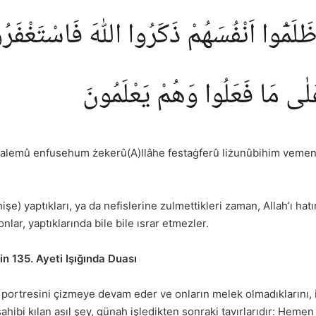
َلَمُٓوا اَنْفُسَهُمْ ذَكَرُوا اللّٰهَ فَاسْتَغْفَرُو
 عَلٰى مَا فَعَلُوا وَهُمْ يَعْلَمُونَ
 zalemû enfusehum żekerû(A)llâhe festaġferû liżunûbihim vemen y
hişe) yaptıkları, ya da nefislerine zulmettikleri zaman, Allah’ı ha
nlar, yaptıklarında bile bile ısrar etmezler.
in 135. Ayeti Işığında Duası
n) portresini çizmeye devam eder ve onların melek olmadıklarını, 
ahibi kılan asıl şey, günah işledikten sonraki tavırlarıdır: Hemen 