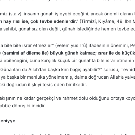
z (s.a.v), insanın günah işleyebileceğini, ancak önemli olanın 
hayırlısı ise, çok tevbe edenlerdir.”
(Tirmizî, Kıyâme, 49; İbn M
 sahibi, günahsız olan değil, günah işlediğinde hemen tevbe ede
da bile bile ısrar etmezler” (velem yusirrû) ifadesinin önemini, 
ile (samimi af dileme ile) büyük günah kalmaz; ısrar ile de kü
ilebileceğini, buna karşılık küçük bir günahta bile ısrar etmenin
“Günahları da Allah’tan başka kim bağışlayabilir?” sorusu, Tevhi
 veya başka bir mahluka yönelmemiş, daima doğrudan Allah’a yalvar
ki doğrudan ilişkiyi tesis eden bir ilkedir.
bakışının ne kadar gerçekçi ve rahmet dolu olduğunu ortaya koyd
bb’e dönüş bilincidir.
 Seniyye