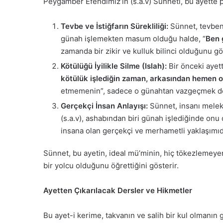
Peygamber Efendimiz’in (s.a.v) Sünneti, bu ayette p
Tevbe ve İstiğfarın Sürekliliği:
Sünnet, tevbeni
günah işlemekten masum olduğu halde, “
Ben 
zamanda bir zikir ve kulluk bilinci olduğunu gö
Kötülüğü İyilikle Silme (Islah):
Bir önceki ayett
kötülük işlediğin zaman, arkasından hemen on
etmemenin”, sadece o günahtan vazgeçmek değil
Gerçekçi İnsan Anlayışı:
Sünnet, insanı melek 
(s.a.v), ashabından biri günah işlediğinde onu
insana olan gerçekçi ve merhametli yaklaşımıd
Sünnet, bu ayetin, ideal mü’minin, hiç tökezlemeye
bir yolcu olduğunu öğrettiğini gösterir.
Ayetten Çıkarılacak Dersler ve Hikmetler
Bu ayet-i kerime, takvanın ve salih bir kul olmanın 