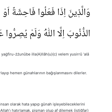
وَالَّذ۪ينَ اِذَا فَعَلُوا فَاحِشَةً اَوْ ظ
الذُّنُوبَ اِلَّا اللّٰهُۘ وَلَمْ يُصِرُّوا
aġfiru-żżunûbe illa(A)llâh(u)(c) velem yusirrû ‘alâ
tırlayıp hemen günahlarının bağışlanmasını dilerler.
insan olarak hata yapıp günah işleyebileceklerini
Allah’ı hatırlamak, pişman olup af dilemek (istiğfar)