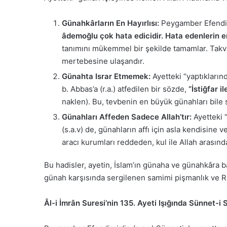
Günahkârların En Hayırlısı:
Peygamber Efendimi
âdemoğlu çok hata edicidir. Hata edenlerin en 
tanımını mükemmel bir şekilde tamamlar. Takva
mertebesine ulaşandır.
Günahta Israr Etmemek:
Ayetteki “yaptıkların
b. Abbas’a (r.a.) atfedilen bir sözde,
“İstiğfar 
naklen). Bu, tevbenin en büyük günahları bile s
Günahları Affeden Sadece Allah’tır:
Ayetteki 
(s.a.v) de, günahların affı için asla kendisine
aracı kurumları reddeden, kul ile Allah arasında
Bu hadisler, ayetin, İslam’ın günaha ve günahkâra 
günah karşısında sergilenen samimi pişmanlık ve Ra
Âl-i İmrân Suresi’nin 135. Ayeti Işığında Sünnet-i