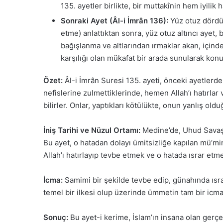
135. ayetler birlikte, bir muttakînin hem iyilik
Sonraki Ayet (Âl-i İmrân 136):
Yüz otuz dördün
etme) anlattıktan sonra, yüz otuz altıncı ayet, 
bağışlanma ve altlarından ırmaklar akan, içinde
karşılığı olan mükafat bir arada sunularak kon
Özet:
Âl-i İmrân Suresi 135. ayeti, önceki ayetlerde 
nefislerine zulmettiklerinde, hemen Allah’ı hatırlar
bilirler. Onlar, yaptıkları kötülükte, onun yanlış old
İniş Tarihi ve Nüzul Ortamı:
Medine’de, Uhud Savaşı’
Bu ayet, o hatadan dolayı ümitsizliğe kapılan mü’mi
Allah’ı hatırlayıp tevbe etmek ve o hatada ısrar e
İcma:
Samimi bir şekilde tevbe edip, günahında ısrar
temel bir ilkesi olup üzerinde ümmetin tam bir icmaı 
Sonuç:
Bu ayet-i kerime, İslam’ın insana olan gerçe