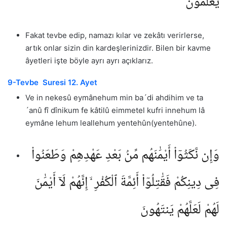
يَعْلَمُونَ
Fakat tevbe edip, namazı kılar ve zekâtı verirlerse,
artık onlar sizin din kardeşlerinizdir. Bilen bir kavme
âyetleri işte böyle ayrı ayrı açıklarız.
9-Tevbe Suresi 12. Ayet
Ve in nekesû eymânehum min ba´di ahdihim ve ta
´anû fî dînikum fe kâtilû eimmetel kufri innehum lâ
eymâne lehum leallehum yentehûn(yentehûne).
وَإِن نَّكَثُوٓا۟ أَيْمَٰنَهُم مِّنۢ بَعْدِ عَهْدِهِمْ وَطَعَنُوا۟
فِى دِينِكُمْ فَقَٰتِلُوٓا۟ أَئِمَّةَ ٱلْكُفْرِ ۙ إِنَّهُمْ لَآ أَيْمَٰنَ
لَهُمْ لَعَلَّهُمْ يَنتَهُونَ