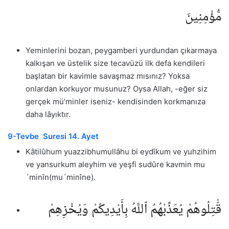
مُّؤْمِنِينَ
Yeminlerini bozan, peygamberi yurdundan çıkarmaya
kalkışan ve üstelik size tecavüzü ilk defa kendileri
başlatan bir kavimle savaşmaz mısınız? Yoksa
onlardan korkuyor musunuz? Oysa Allah, -eğer siz
gerçek mü’minler iseniz- kendisinden korkmanıza
daha lâyıktır.
9-Tevbe Suresi 14. Ayet
Kâtilûhum yuazzibhumullâhu bi eydîkum ve yuhzihim
ve yansurkum aleyhim ve yeşfi sudûre kavmin mu
´minîn(mu´minîne).
قَٰتِلُوهُمْ يُعَذِّبْهُمُ ٱللَّهُ بِأَيْدِيكُمْ وَيُخْزِهِمْ