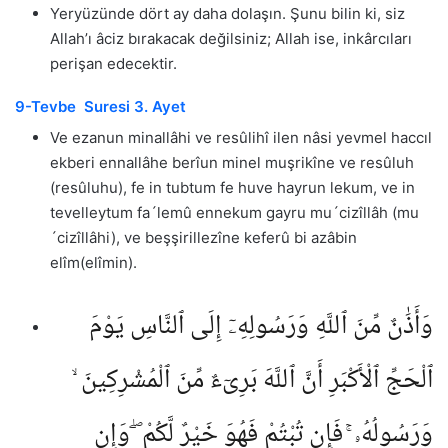
Yeryüzünde dört ay daha dolaşın. Şunu bilin ki, siz
Allah’ı âciz bırakacak değilsiniz; Allah ise, inkârcıları
perişan edecektir.
9-Tevbe Suresi 3. Ayet
Ve ezanun minallâhi ve resûlihî ilen nâsi yevmel haccıl
ekberi ennallâhe berîun minel muşrikîne ve resûluh
(resûluhu), fe in tubtum fe huve hayrun lekum, ve in
tevelleytum fa´lemû ennekum gayru mu´cizîllâh (mu
´cizîllâhi), ve beşşirillezîne keferû bi azâbin
elîm(elîmin).
وَأَذَٰنٌ مِّنَ ٱللَّهِ وَرَسُولِهِۦٓ إِلَى ٱلنَّاسِ يَوْمَ
ٱلْحَجِّ ٱلْأَكْبَرِ أَنَّ ٱللَّهَ بَرِىٓءٌ مِّنَ ٱلْمُشْرِكِينَ ۙ
وَرَسُولُهُۥ ۚ فَإِن تُبْتُمْ فَهُوَ خَيْرٌ لَّكُمْ ۖ وَإِن