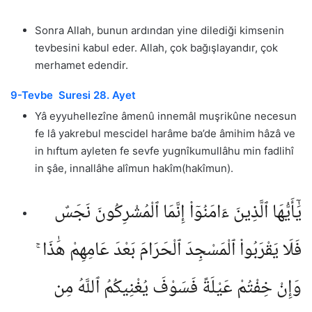
Sonra Allah, bunun ardından yine dilediği kimsenin
tevbesini kabul eder. Allah, çok bağışlayandır, çok
merhamet edendir.
9-Tevbe Suresi 28. Ayet
Yâ eyyuhellezîne âmenû innemâl muşrikûne necesun
fe lâ yakrebul mescidel harâme ba’de âmihim hâzâ ve
in hıftum ayleten fe sevfe yugnîkumullâhu min fadlihî
in şâe, innallâhe alîmun hakîm(hakîmun).
يَٰٓأَيُّهَا ٱلَّذِينَ ءَامَنُوٓا۟ إِنَّمَا ٱلْمُشْرِكُونَ نَجَسٌ
فَلَا يَقْرَبُوا۟ ٱلْمَسْجِدَ ٱلْحَرَامَ بَعْدَ عَامِهِمْ هَٰذَا ۚ
وَإِنْ خِفْتُمْ عَيْلَةً فَسَوْفَ يُغْنِيكُمُ ٱللَّهُ مِن