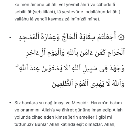
ke men âmene billâhi vel yevmil âhıri ve câhede fî
sebilillâh(sebilillâhi), lâ yestevûne ındallâh(ındallâhi),
vallâhu lâ yehdîl kavmez zâlimîn(zâlimîne).
۞ أَجَعَلْتُمْ سِقَايَةَ ٱلْحَآجِّ وَعِمَارَةَ ٱلْمَسْجِدِ
ٱلْحَرَامِ كَمَنْ ءَامَنَ بِٱللَّهِ وَٱلْيَوْمِ ٱلْءَاخِرِ
وَجَٰهَدَ فِى سَبِيلِ ٱللَّهِ ۚ لَا يَسْتَوُۥنَ عِندَ ٱللَّهِ ۗ
وَٱللَّهُ لَا يَهْدِى ٱلْقَوْمَ ٱلظَّٰلِمِينَ
Siz hacılara su dağıtmayı ve Mescid-i Haram’ın bakım
ve onarımını, Allah’a ve âhiret gününe iman edip Allah
yolunda cihad eden kimse(lerin amelleri) gibi mi
tuttunuz? Bunlar Allah katında eşit olmazlar. Allah,