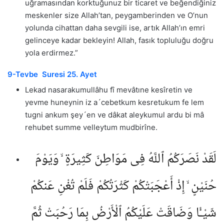
uğramasından korktuğunuz bir ticaret ve beğendiğiniz
meskenler size Allah’tan, peygamberinden ve O’nun
yolunda cihattan daha sevgili ise, artık Allah’ın emri
gelinceye kadar bekleyin! Allah, fasık topluluğu doğru
yola erdirmez.”
9-Tevbe Suresi 25. Ayet
Lekad nasarakumullâhu fî mevâtıne kesîretin ve
yevme huneynin iz a´cebetkum kesretukum fe lem
tugni ankum şey´en ve dâkat aleykumul ardu bi mâ
rehubet summe velleytum mudbirîne.
لَقَدْ نَصَرَكُمُ ٱللَّهُ فِى مَوَاطِنَ كَثِيرَةٍ ۙ وَيَوْمَ
حُنَيْنٍ ۙ إِذْ أَعْجَبَتْكُمْ كَثْرَتُكُمْ فَلَمْ تُغْنِ عَنكُمْ
شَيْـًٔا وَضَاقَتْ عَلَيْكُمُ ٱلْأَرْضُ بِمَا رَحُبَتْ ثُمَّ