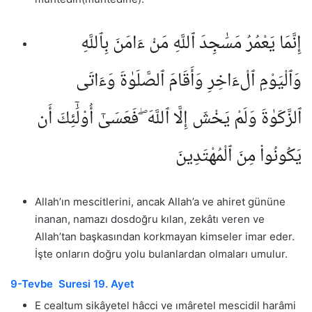
إِنَّمَا يَعْمُرُ مَسَٰجِدَ ٱللَّهِ مَنْ ءَامَنَ بِٱللَّهِ
وَٱلْيَوْمِ ٱلْءَاخِرِ وَأَقَامَ ٱلصَّلَوٰةَ وَءَاتَى
ٱلزَّكَوٰةَ وَلَمْ يَخْشَ إِلَّا ٱللَّهَ ۖ فَعَسَىٰٓ أُو۟لَٰٓئِكَ أَن
يَكُونُوا۟ مِنَ ٱلْمُهْتَدِينَ
Allah’ın mescitlerini, ancak Allah’a ve ahiret gününe
inanan, namazı dosdoğru kılan, zekâtı veren ve
Allah’tan başkasından korkmayan kimseler imar eder.
İşte onların doğru yolu bulanlardan olmaları umulur.
9-Tevbe Suresi 19. Ayet
E cealtum sikâyetel hâcci ve ımâretel mescidil harâmi