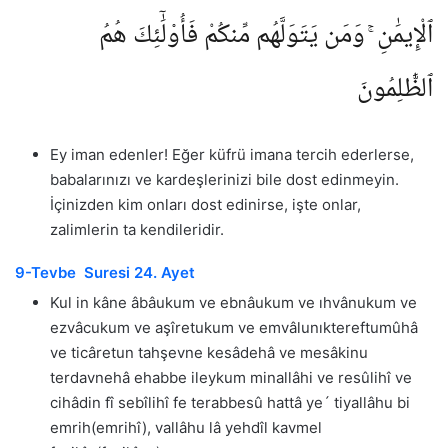
ٱلْإِيمَٰنِ ۚ وَمَن يَتَوَلَّهُم مِّنكُمْ فَأُو۟لَٰٓئِكَ هُمُ
ٱلظَّٰلِمُونَ
Ey iman edenler! Eğer küfrü imana tercih ederlerse,
babalarınızı ve kardeşlerinizi bile dost edinmeyin.
İçinizden kim onları dost edinirse, işte onlar,
zalimlerin ta kendileridir.
9-Tevbe Suresi 24. Ayet
Kul in kâne âbâukum ve ebnâukum ve ıhvânukum ve
ezvâcukum ve aşîretukum ve emvâlunıktereftumûhâ
ve ticâretun tahşevne kesâdehâ ve mesâkinu
terdavnehâ ehabbe ileykum minallâhi ve resûlihî ve
cihâdin fî sebîlihî fe terabbesû hattâ ye´ tiyallâhu bi
emrih(emrihî), vallâhu lâ yehdîl kavmel