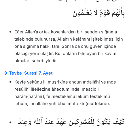
بِأَنَّهُمْ قَوْمٌ لَّا يَعْلَمُونَ
Eğer Allah’a ortak koşanlardan biri senden sığınma
talebinde bulunursa, Allah’ın kelâmını işitebilmesi için
ona sığınma hakkı tanı. Sonra da onu güven içinde
olacağı yere ulaştır. Bu, onların bilmeyen bir kavim
olmaları sebebiyledir.
9-Tevbe Suresi 7. Ayet
Keyfe yekûnu lil muşrikîne ahdun ındallâhi ve ınde
resûlihî illellezîne âhedtum ındel mescidil
harâm(harâmi), fe mestekâmû lekum festekîmû
lehum, innallâhe yuhıbbul muttekîn(muttekîne).
كَيْفَ يَكُونُ لِلْمُشْرِكِينَ عَهْدٌ عِندَ ٱللَّهِ وَعِندَ