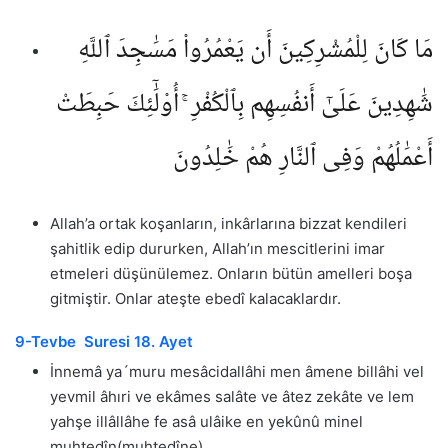
مَا كَانَ لِلْمُشْرِكِينَ أَن يَعْمُرُوا۟ مَسَٰجِدَ ٱللَّهِ
شَٰهِدِينَ عَلَىٰٓ أَنفُسِهِم بِٱلْكُفْرِ ۚ أُو۟لَٰٓئِكَ حَبِطَتْ
أَعْمَٰلُهُمْ وَفِى ٱلنَّارِ هُمْ خَٰلِدُونَ
Allah’a ortak koşanların, inkârlarına bizzat kendileri
şahitlik edip dururken, Allah’ın mescitlerini imar
etmeleri düşünülemez. Onların bütün amelleri boşa
gitmiştir. Onlar ateşte ebedî kalacaklardır.
9-Tevbe Suresi 18. Ayet
İnnemâ ya´muru mesâcidallâhi men âmene billâhi vel
yevmil âhıri ve ekâmes salâte ve âtez zekâte ve lem
yahşe illâllâhe fe asâ ulâike en yekûnû minel
muhtedîn(muhtedîne).