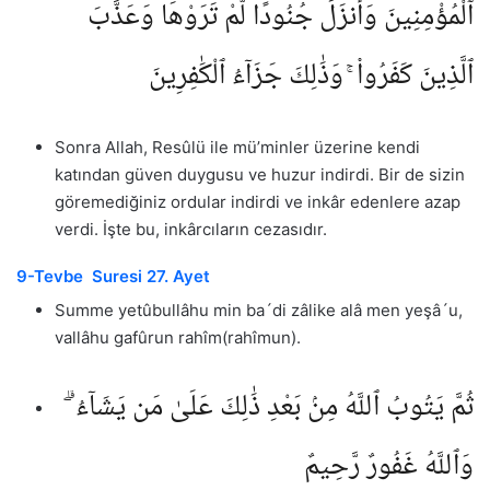
ٱلْمُؤْمِنِينَ وَأَنزَلَ جُنُودًا لَّمْ تَرَوْهَا وَعَذَّبَ
ٱلَّذِينَ كَفَرُوا۟ ۚ وَذَٰلِكَ جَزَآءُ ٱلْكَٰفِرِينَ
Sonra Allah, Resûlü ile mü’minler üzerine kendi
katından güven duygusu ve huzur indirdi. Bir de sizin
göremediğiniz ordular indirdi ve inkâr edenlere azap
verdi. İşte bu, inkârcıların cezasıdır.
9-Tevbe Suresi 27. Ayet
Summe yetûbullâhu min ba´di zâlike alâ men yeşâ´u,
vallâhu gafûrun rahîm(rahîmun).
ثُمَّ يَتُوبُ ٱللَّهُ مِنۢ بَعْدِ ذَٰلِكَ عَلَىٰ مَن يَشَآءُ ۗ
وَٱللَّهُ غَفُورٌ رَّحِيمٌ