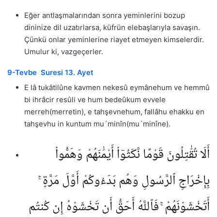
Eğer antlaşmalarından sonra yeminlerini bozup
dininize dil uzatırlarsa, küfrün elebaşlarıyla savaşın.
Çünkü onlar yeminlerine riayet etmeyen kimselerdir.
Umulur ki, vazgeçerler.
9-Tevbe Suresi 13. Ayet
E lâ tukâtilûne kavmen nekesû eymânehum ve hemmû
bi ihrâcir resûli ve hum bedeûkum evvele
merreh(merretin), e tahşevnehum, fallâhu ehakku en
tahşevhu in kuntum mu´minîn(mu´minîne).
أَلَا تُقَٰتِلُونَ قَوْمًا نَّكَثُوٓا۟ أَيْمَٰنَهُمْ وَهَمُّوا۟
بِإِخْرَاجِ ٱلرَّسُولِ وَهُم بَدَءُوكُمْ أَوَّلَ مَرَّةٍ ۚ
أَتَخْشَوْنَهُمْ ۚ فَٱللَّهُ أَحَقُّ أَن تَخْشَوْهُ إِن كُنتُم