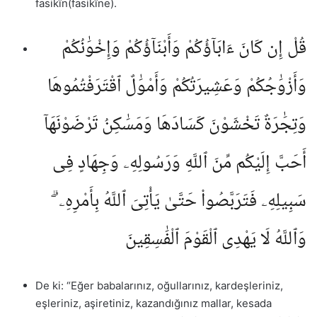
fasikîn(fasikîne).
قُلْ إِن كَانَ ءَابَآؤُكُمْ وَأَبْنَآؤُكُمْ وَإِخْوَٰنُكُمْ
وَأَزْوَٰجُكُمْ وَعَشِيرَتُكُمْ وَأَمْوَٰلٌ ٱقْتَرَفْتُمُوهَا
وَتِجَٰرَةٌ تَخْشَوْنَ كَسَادَهَا وَمَسَٰكِنُ تَرْضَوْنَهَآ
أَحَبَّ إِلَيْكُم مِّنَ ٱللَّهِ وَرَسُولِهِۦ وَجِهَادٍ فِى
سَبِيلِهِۦ فَتَرَبَّصُوا۟ حَتَّىٰ يَأْتِىَ ٱللَّهُ بِأَمْرِهِۦ ۗ
وَٱللَّهُ لَا يَهْدِى ٱلْقَوْمَ ٱلْفَٰسِقِينَ
De ki: “Eğer babalarınız, oğullarınız, kardeşleriniz,
eşleriniz, aşiretiniz, kazandığınız mallar, kesada