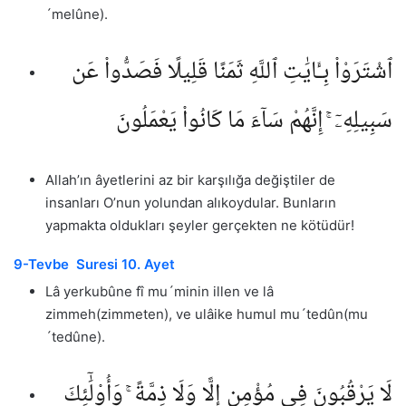
´melûne).
ٱشْتَرَوْا۟ بِـَٔايَٰتِ ٱللَّهِ ثَمَنًا قَلِيلًا فَصَدُّوا۟ عَن
سَبِيلِهِۦٓ ۚ إِنَّهُمْ سَآءَ مَا كَانُوا۟ يَعْمَلُونَ
Allah’ın âyetlerini az bir karşılığa değiştiler de
insanları O’nun yolundan alıkoydular. Bunların
yapmakta oldukları şeyler gerçekten ne kötüdür!
9-Tevbe Suresi 10. Ayet
Lâ yerkubûne fî mu´minin illen ve lâ
zimmeh(zimmeten), ve ulâike humul mu´tedûn(mu
´tedûne).
لَا يَرْقُبُونَ فِى مُؤْمِنٍ إِلًّا وَلَا ذِمَّةً ۚ وَأُو۟لَٰٓئِكَ