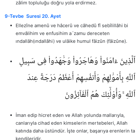
zâlim topluluğu doğru yola erdirmez.
9-Tevbe Suresi 20. Ayet
Ellezîne amenû ve hâcerû ve câhedû fî sebîlillâhi bi
emvâlihim ve enfusihim a´zamu dereceten
ındallâh(ındallâhi) ve ulâike humul fâizûn (fâizûne).
ٱلَّذِينَ ءَامَنُوا۟ وَهَاجَرُوا۟ وَجَٰهَدُوا۟ فِى سَبِيلِ
ٱللَّهِ بِأَمْوَٰلِهِمْ وَأَنفُسِهِمْ أَعْظَمُ دَرَجَةً عِندَ
ٱللَّهِ ۚ وَأُو۟لَٰٓئِكَ هُمُ ٱلْفَآئِزُونَ
İman edip hicret eden ve Allah yolunda mallarıyla,
canlarıyla cihad eden kimselerin mertebeleri, Allah
katında daha üstündür. İşte onlar, başarıya erenlerin ta
kendileridir.