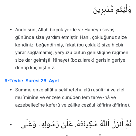
وَلَّيْتُم مُّدْبِرِينَ
Andolsun, Allah birçok yerde ve Huneyn savaşı
gününde size yardım etmiştir. Hani, çokluğunuz size
kendinizi beğendirmiş, fakat (bu çokluk) size hiçbir
yarar sağlamamış, yeryüzü bütün genişliğine rağmen
size dar gelmişti. Nihayet (bozularak) gerisin geriye
dönüp kaçmıştınız.
9-Tevbe Suresi 26. Ayet
Summe enzelallâhu sekînetehu alâ resûli-hî ve alel
mu´minîne ve enzele cunûden lem terev-hâ ve
azzebellezîne keferû ve zâlike cezâul kâfirîn(kâfirîne).
ثُمَّ أَنزَلَ ٱللَّهُ سَكِينَتَهُۥ عَلَىٰ رَسُولِهِۦ وَعَلَى