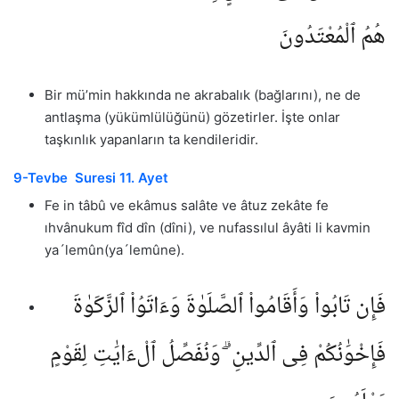
هُمُ ٱلْمُعْتَدُونَ
Bir mü’min hakkında ne akrabalık (bağlarını), ne de
antlaşma (yükümlülüğünü) gözetirler. İşte onlar
taşkınlık yapanların ta kendileridir.
9-Tevbe Suresi 11. Ayet
Fe in tâbû ve ekâmus salâte ve âtuz zekâte fe
ıhvânukum fîd dîn (dîni), ve nufassılul âyâti li kavmin
ya´lemûn(ya´lemûne).
فَإِن تَابُوا۟ وَأَقَامُوا۟ ٱلصَّلَوٰةَ وَءَاتَوُا۟ ٱلزَّكَوٰةَ
فَإِخْوَٰنُكُمْ فِى ٱلدِّينِ ۗ وَنُفَصِّلُ ٱلْءَايَٰتِ لِقَوْمٍ