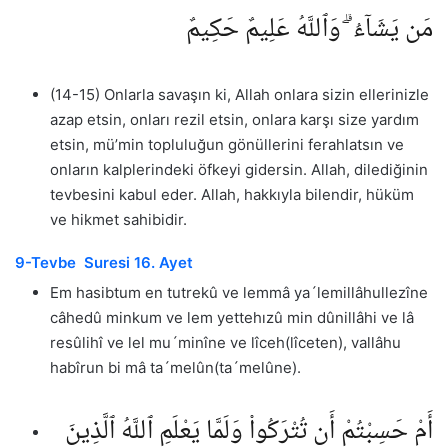
مَن يَشَآءُ ۗ وَٱللَّهُ عَلِيمٌ حَكِيمٌ
(14-15) Onlarla savaşın ki, Allah onlara sizin ellerinizle
azap etsin, onları rezil etsin, onlara karşı size yardım
etsin, mü’min topluluğun gönüllerini ferahlatsın ve
onların kalplerindeki öfkeyi gidersin. Allah, dilediğinin
tevbesini kabul eder. Allah, hakkıyla bilendir, hüküm
ve hikmet sahibidir.
9-Tevbe Suresi 16. Ayet
Em hasibtum en tutrekû ve lemmâ ya´lemillâhullezîne
câhedû minkum ve lem yettehızû min dûnillâhi ve lâ
resûlihî ve lel mu´minîne ve lîceh(lîceten), vallâhu
habîrun bi mâ ta´melûn(ta´melûne).
أَمْ حَسِبْتُمْ أَن تُتْرَكُوا۟ وَلَمَّا يَعْلَمِ ٱللَّهُ ٱلَّذِينَ