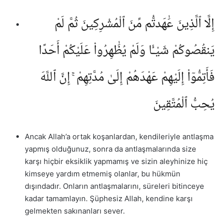
إِلَّا ٱلَّذِينَ عَٰهَدتُّم مِّنَ ٱلْمُشْرِكِينَ ثُمَّ لَمْ
يَنقُصُوكُمْ شَيْـًٔا وَلَمْ يُظَٰهِرُوا۟ عَلَيْكُمْ أَحَدًا
فَأَتِمُّوٓا۟ إِلَيْهِمْ عَهْدَهُمْ إِلَىٰ مُدَّتِهِمْ ۚ إِنَّ ٱللَّهَ
يُحِبُّ ٱلْمُتَّقِينَ
Ancak Allah’a ortak koşanlardan, kendileriyle antlaşma
yapmış olduğunuz, sonra da antlaşmalarında size
karşı hiçbir eksiklik yapmamış ve sizin aleyhinize hiç
kimseye yardım etmemiş olanlar, bu hükmün
dışındadır. Onların antlaşmalarını, süreleri bitinceye
kadar tamamlayın. Şüphesiz Allah, kendine karşı
gelmekten sakınanları sever.