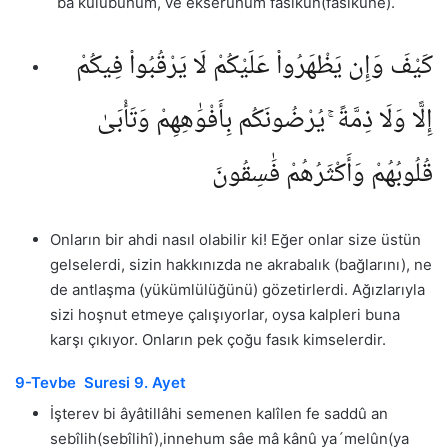
´bâ kulûbuhum, ve ekseruhum fâsikûn(fâsikûne).
كَيْفَ وَإِن يَظْهَرُوا۟ عَلَيْكُمْ لَا يَرْقُبُوا۟ فِيكُمْ
إِلًّا وَلَا ذِمَّةً ۚ يُرْضُونَكُم بِأَفْوَٰهِهِمْ وَتَأْبَىٰ
قُلُوبُهُمْ وَأَكْثَرُهُمْ فَٰسِقُونَ
Onların bir ahdi nasıl olabilir ki! Eğer onlar size üstün
gelselerdi, sizin hakkınızda ne akrabalık (bağlarını), ne
de antlaşma (yükümlülüğünü) gözetirlerdi. Ağızlarıyla
sizi hoşnut etmeye çalışıyorlar, oysa kalpleri buna
karşı çıkıyor. Onların pek çoğu fasık kimselerdir.
9-Tevbe Suresi 9. Ayet
İşterev bi âyâtillâhi semenen kalîlen fe saddû an
sebîlih(sebîlihî),innehum sâe mâ kânû ya´melûn(ya