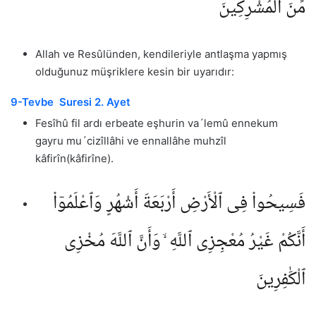
مِّنَ ٱلْمُشْرِكِينَ
Allah ve Resûlünden, kendileriyle antlaşma yapmış
olduğunuz müşriklere kesin bir uyarıdır:
9-Tevbe Suresi 2. Ayet
Fesîhû fil ardı erbeate eşhurin va´lemû ennekum
gayru mu´cizîllâhi ve ennallâhe muhzîl
kâfirîn(kâfirîne).
فَسِيحُوا۟ فِى ٱلْأَرْضِ أَرْبَعَةَ أَشْهُرٍ وَٱعْلَمُوٓا۟
أَنَّكُمْ غَيْرُ مُعْجِزِى ٱللَّهِ ۙ وَأَنَّ ٱللَّهَ مُخْزِى
ٱلْكَٰفِرِينَ