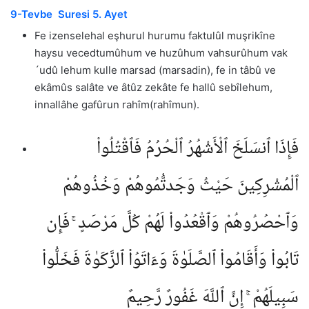
9-Tevbe Suresi 5. Ayet
Fe izenselehal eşhurul hurumu faktulûl muşrikîne
haysu vecedtumûhum ve huzûhum vahsurûhum vak
´udû lehum kulle marsad (marsadin), fe in tâbû ve
ekâmûs salâte ve âtûz zekâte fe hallû sebîlehum,
innallâhe gafûrun rahîm(rahîmun).
فَإِذَا ٱنسَلَخَ ٱلْأَشْهُرُ ٱلْحُرُمُ فَٱقْتُلُوا۟
ٱلْمُشْرِكِينَ حَيْثُ وَجَدتُّمُوهُمْ وَخُذُوهُمْ
وَٱحْصُرُوهُمْ وَٱقْعُدُوا۟ لَهُمْ كُلَّ مَرْصَدٍ ۚ فَإِن
تَابُوا۟ وَأَقَامُوا۟ ٱلصَّلَوٰةَ وَءَاتَوُا۟ ٱلزَّكَوٰةَ فَخَلُّوا۟
سَبِيلَهُمْ ۚ إِنَّ ٱللَّهَ غَفُورٌ رَّحِيمٌ