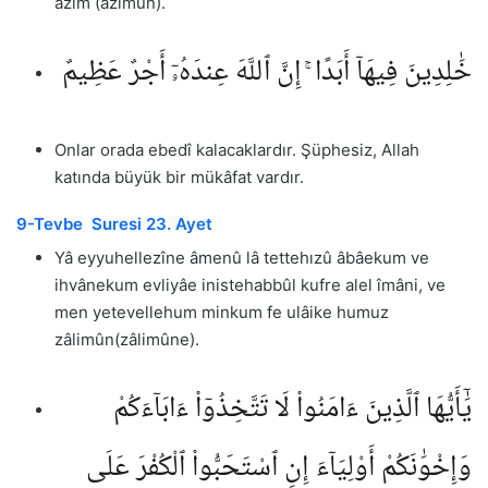
azîm (azîmun).
خَٰلِدِينَ فِيهَآ أَبَدًا ۚ إِنَّ ٱللَّهَ عِندَهُۥٓ أَجْرٌ عَظِيمٌ
Onlar orada ebedî kalacaklardır. Şüphesiz, Allah
katında büyük bir mükâfat vardır.
9-Tevbe Suresi 23. Ayet
Yâ eyyuhellezîne âmenû lâ tettehızû âbâekum ve
ihvânekum evliyâe inistehabbûl kufre alel îmâni, ve
men yetevellehum minkum fe ulâike humuz
zâlimûn(zâlimûne).
يَٰٓأَيُّهَا ٱلَّذِينَ ءَامَنُوا۟ لَا تَتَّخِذُوٓا۟ ءَابَآءَكُمْ
وَإِخْوَٰنَكُمْ أَوْلِيَآءَ إِنِ ٱسْتَحَبُّوا۟ ٱلْكُفْرَ عَلَى