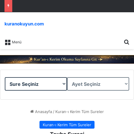
kuranokuyun.com
Ar
Menü
Sure
Ayet
Seçiniz
Seçiniz
Anasayfa
/
Kuran-ı Kerim Tüm Sureler
Kuran-ı Kerim Tüm Sureler