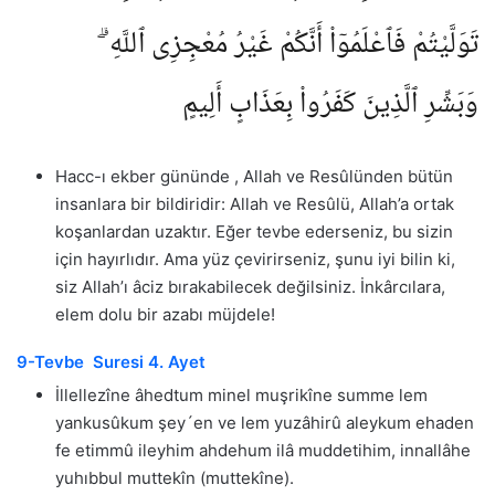
تَوَلَّيْتُمْ فَٱعْلَمُوٓا۟ أَنَّكُمْ غَيْرُ مُعْجِزِى ٱللَّهِ ۗ
وَبَشِّرِ ٱلَّذِينَ كَفَرُوا۟ بِعَذَابٍ أَلِيمٍ
Hacc-ı ekber gününde , Allah ve Resûlünden bütün
insanlara bir bildiridir: Allah ve Resûlü, Allah’a ortak
koşanlardan uzaktır. Eğer tevbe ederseniz, bu sizin
için hayırlıdır. Ama yüz çevirirseniz, şunu iyi bilin ki,
siz Allah’ı âciz bırakabilecek değilsiniz. İnkârcılara,
elem dolu bir azabı müjdele!
9-Tevbe Suresi 4. Ayet
İllellezîne âhedtum minel muşrikîne summe lem
yankusûkum şey´en ve lem yuzâhirû aleykum ehaden
fe etimmû ileyhim ahdehum ilâ muddetihim, innallâhe
yuhıbbul muttekîn (muttekîne).