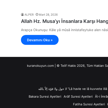
ALPER
Mart 28, 2026
Allah Hz. Musa’yı İnsanlara Karşı Hangi
Arapça Okunuşu: Kâle yâ mûsâ innistafeytuke alen nâsi 
Devamını Oku »
kuranokuyun.com | © Telif Hakkı 2026, Tüm Hakları S
Bakara Suresi Ayetleri
Arâf Suresi Ayetleri
Âl-i İmrâ
Fatiha Suresi Ayetleri