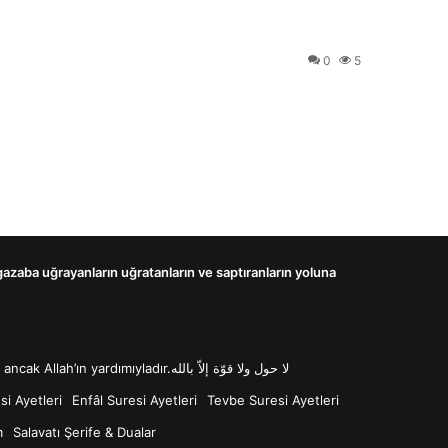
0
5
 gazaba uğrayanların uğratanların ve saptıranların yoluna
لا حول ولا قوّة إلاّ بالله “Lâ havle ve lâ kuvvete illâ billâh Güç ve kuvvet her türlü değişim ve gücün kaynağı sadece Allah'tır ancak Allah’ın yardımıyladır.لا حول ولا قوّة إلاّ بالله
i Ayetleri
Enfâl Suresi Ayetleri
Tevbe Suresi Ayetleri
m
Salavatı Şerife & Dualar