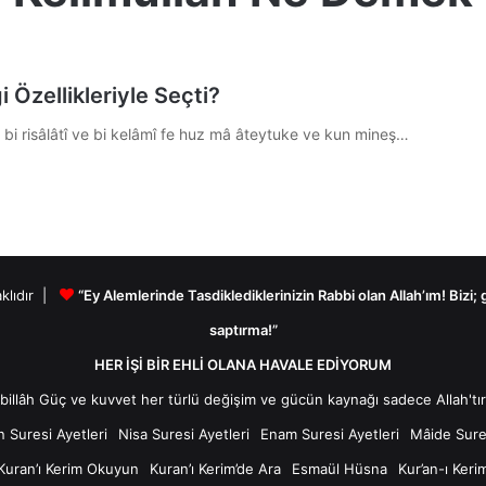
 Özellikleriyle Seçti?
bi risâlâtî ve bi kelâmî fe huz mâ âteytuke ve kun mineş…
aklıdır |
“Ey Alemlerinde Tasdiklediklerinizin Rabbi olan Allah’ım! Bizi;
saptırma!”
HER İŞİ BİR EHLİ OLANA HAVALE EDİYORUM
n Suresi Ayetleri
Nisa Suresi Ayetleri
Enam Suresi Ayetleri
Mâide Sures
Kuran’ı Kerim Okuyun
Kuran’ı Kerim’de Ara
Esmaül Hüsna
Kur’an-ı Keri