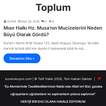
Toplum
ALPER
Mart 28, 2026
0
8
Mısır Halkı Hz. Musa’nın Mucizelerini Neden
Büyü Olarak Gördü?
Kur’an-ı Kerim A’râf Suresi 132. Ayeti Arapça Okunuşu: Ve kâlû
me’mâ te’tinâ bihî min âyetin li tesharenâ bihâ fe mâ…
Devamını Oku »
kuranokuyun.com | © Telif Hakkı 2026, Tüm Hakları Saklıdır |
“Ey Alemlerinde Tasdiklediklerinizin Rabbi olan Allah’ım! Bizi; gazaba
uğrayanların uğratanların ve saptıranların yoluna saptırma!”
HER İŞİ BİR EHLİ OLANA HAVALE EDİYORUM